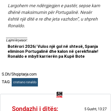
Largohem me ndërgjegjen e pastër, sepse kam
dhënë maksimumin për Portugalinë. Nesër
është një ditë e re dhe jeta vazhdon”, u shpreh
Ronaldo.
Lajmi kryesor:
Botërori 2026/ Vulos një gol në shtesë, Spanja
eliminon Portugalinë dhe kalon në çerekfinale!
Ronaldo e mbyll karrierën pa Kupë Bote
S.Dh/Shqiptarja.com
TAG:
cristiano ronaldo
Sondazhi i ditës:
5 Gusht, 13:27