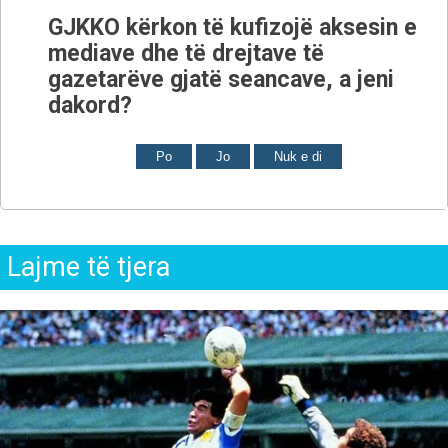
GJKKO kërkon të kufizojë aksesin e
mediave dhe të drejtave të
gazetarëve gjatë seancave, a jeni
dakord?
Po
Jo
Nuk e di
Lajme të tjera