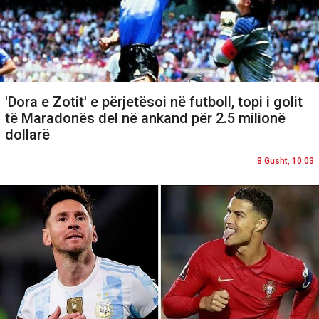
'Dora e Zotit' e përjetësoi në futboll, topi i golit
të Maradonës del në ankand për 2.5 milionë
dollarë
8 Gusht, 10:03