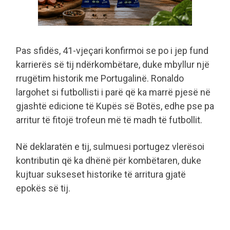
Pas sfidës, 41-vjeçari konfirmoi se po i jep fund
karrierës së tij ndërkombëtare, duke mbyllur një
rrugëtim historik me Portugalinë. Ronaldo
largohet si futbollisti i parë që ka marrë pjesë në
gjashtë edicione të Kupës së Botës, edhe pse pa
arritur të fitojë trofeun më të madh të futbollit.
Në deklaratën e tij, sulmuesi portugez vlerësoi
kontributin që ka dhënë për kombëtaren, duke
kujtuar sukseset historike të arritura gjatë
epokës së tij.