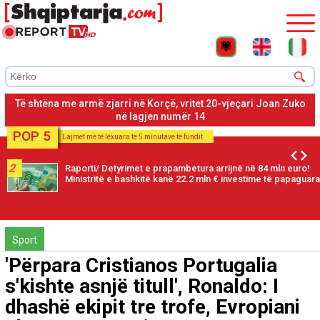
Korçë, viktima ishte përfshirë në një konfikt me autorin pasi në
dorën e 20-vjeçarit u gjet një thikë
POP 5
Lajmet më të lexuara të 5 minutave të fundit
2
Raporti/ Detyrimet e prapambetura arrijnë në 84 mln euro!
Ministritë e bashkitë kanë 22.2 mln € investime të papaguara
Sport
'Përpara Cristianos Portugalia
s'kishte asnjë titull', Ronaldo: I
dhashë ekipit tre trofe, Evropiani