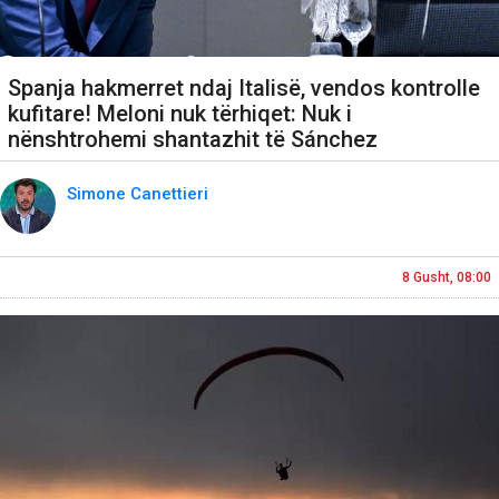
Spanja hakmerret ndaj Italisë, vendos kontrolle
kufitare! Meloni nuk tërhiqet: Nuk i
nënshtrohemi shantazhit të Sánchez
Simone Canettieri
8 Gusht, 08:00