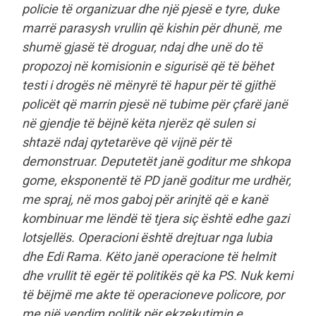
policie të organizuar dhe një pjesë e tyre, duke
marrë parasysh vrullin që kishin për dhunë, me
shumë gjasë të droguar, ndaj dhe unë do të
propozoj në komisionin e sigurisë që të bëhet
testi i drogës në mënyrë të hapur për të gjithë
policët që marrin pjesë në tubime për çfarë janë
në gjendje të bëjnë këta njerëz që sulen si
shtazë ndaj qytetarëve që vijnë për të
demonstruar. Deputetët janë goditur me shkopa
gome, eksponentë të PD janë goditur me urdhër,
me spraj, në mos gaboj për arinjtë që e kanë
kombinuar me lëndë të tjera siç është edhe gazi
lotsjellës. Operacioni është drejtuar nga lubia
dhe Edi Rama. Këto janë operacione të helmit
dhe vrullit të egër të politikës që ka PS. Nuk kemi
të bëjmë me akte të operacioneve policore, por
me një vendim politik për ekzekutimin e