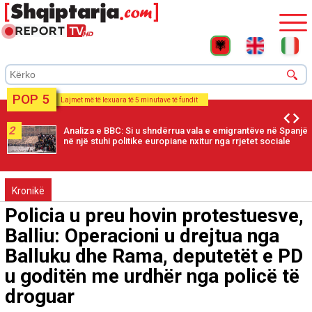
POP 5
Lajmet më të lexuara të 5 minutave të fundit
2
Analiza e BBC: Si u shndërrua vala e emigrantëve në Spanjë
në një stuhi politike europiane nxitur nga rrjetet sociale
Kronikë
Policia u preu hovin protestuesve,
Balliu: Operacioni u drejtua nga
Balluku dhe Rama, deputetët e PD
u goditën me urdhër nga policë të
droguar