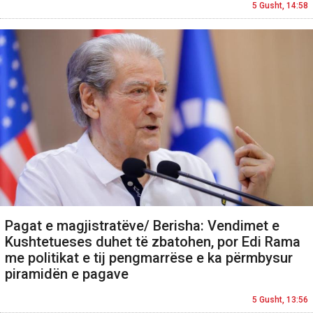
5 Gusht, 14:58
Pagat e magjistratëve/ Berisha: Vendimet e
Kushtetueses duhet të zbatohen, por Edi Rama
me politikat e tij pengmarrëse e ka përmbysur
piramidën e pagave
5 Gusht, 13:56