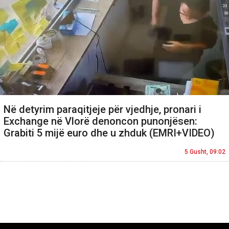
Në detyrim paraqitjeje për vjedhje, pronari i
Exchange në Vlorë denoncon punonjësen:
Grabiti 5 mijë euro dhe u zhduk (EMRI+VIDEO)
5 Gusht, 09:02