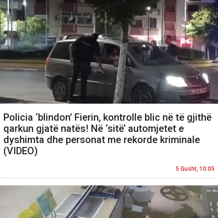
Policia ‘blindon’ Fierin, kontrolle blic në të gjithë
qarkun gjatë natës! Në ‘sitë’ automjetet e
dyshimta dhe personat me rekorde kriminale
(VIDEO)
5 Gusht, 10:05