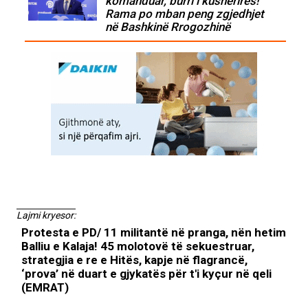
komanduar, burri i kushërirës!
Rama po mban peng zgjedhjet
në Bashkinë Rrogozhinë
Lajmi kryesor:
Protesta e PD/ 11 militantë në pranga, nën hetim
Balliu e Kalaja! 45 molotovë të sekuestruar,
strategjia e re e Hitës, kapje në flagrancë,
‘prova’ në duart e gjykatës për t'i kyçur në qeli
(EMRAT)