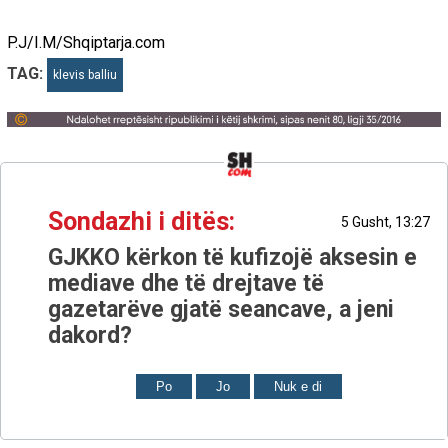
P.J/I.M/Shqiptarja.com
TAG:
klevis balliu
Sondazhi i ditës:
5 Gusht, 13:27
GJKKO kërkon të kufizojë aksesin e
mediave dhe të drejtave të
gazetarëve gjatë seancave, a jeni
dakord?
Po
Jo
Nuk e di