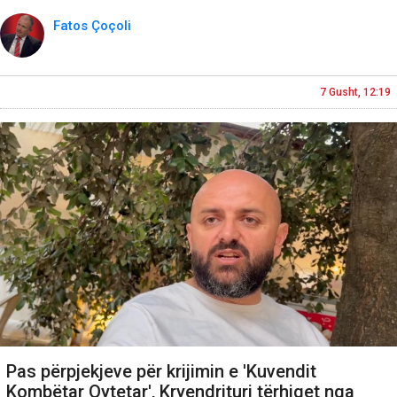
Fatos Çoçoli
7 Gusht, 12:19
Pas përpjekjeve për krijimin e 'Kuvendit
Kombëtar Qytetar', Kryendrituri tërhiqet nga