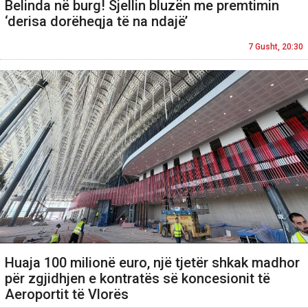
Belinda në burg! Sjellin bluzën me premtimin
‘derisa dorëheqja të na ndajë’
7 Gusht, 20:30
Huaja 100 milionë euro, një tjetër shkak madhor
për zgjidhjen e kontratës së koncesionit të
Aeroportit të Vlorës