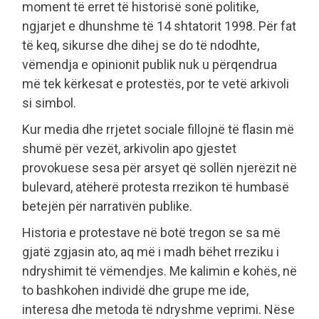
moment të erret të historisë sonë politike,
ngjarjet e dhunshme të 14 shtatorit 1998. Për fat
të keq, sikurse dhe dihej se do të ndodhte,
vëmendja e opinionit publik nuk u përqendrua
më tek kërkesat e protestës, por te vetë arkivoli
si simbol.
Kur media dhe rrjetet sociale fillojnë të flasin më
shumë për vezët, arkivolin apo gjestet
provokuese sesa për arsyet që sollën njerëzit në
bulevard, atëherë protesta rrezikon të humbasë
betejën për narrativën publike.
Historia e protestave në botë tregon se sa më
gjatë zgjasin ato, aq më i madh bëhet rreziku i
ndryshimit të vëmendjes. Me kalimin e kohës, në
to bashkohen individë dhe grupe me ide,
interesa dhe metoda të ndryshme veprimi. Nëse