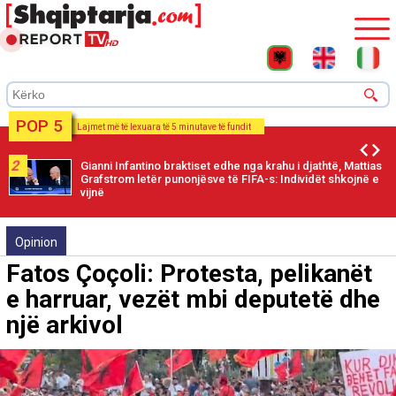
POP 5
Lajmet më të lexuara të 5 minutave të fundit
2
Gianni Infantino braktiset edhe nga krahu i djathtë, Mattias
Grafstrom letër punonjësve të FIFA-s: Individët shkojnë e
vijnë
Opinion
Fatos Çoçoli: Protesta, pelikanët
e harruar, vezët mbi deputetë dhe
një arkivol