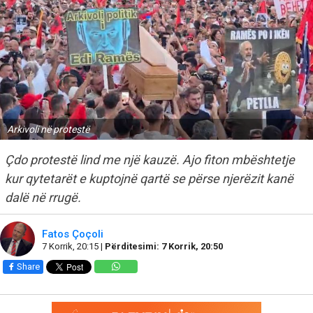
Arkivoli në protestë
Çdo protestë lind me një kauzë. Ajo fiton mbështetje
kur qytetarët e kuptojnë qartë se përse njerëzit kanë
dalë në rrugë.
Fatos Çoçoli
7 Korrik, 20:15 |
Përditesimi: 7 Korrik, 20:50
Share