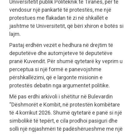
Universitetit publik Politeknik të Tiranës, për të
vendosur një pankartë të protestës, me një
protestues me flakadan të zi në shkallët e
jashtme të Universitetit, që bëri xhiron e botës si
lajm.
Pastaj erdhën vezët e hedhura në drejtim të
deputetëve dhe automjeteve të deputetëve
pranë Kuvendit. Për shumë qytetarë ky veprim u
perceptua si një formë e panevojshme
përshkallëzimi, që e largonte misionin e
protestës debatin nga argumentet politike.
Më pas erdhi arkivoli i shëtitur në Bulevardin
“Dëshmorët e Kombit, në protestën kombëtare
të 4 korrikut 2026. Shumë qytetarë e panë si një
simbolikë të tepërt, e cila prodhoi pasiguri dhe
solli një ngjashmëri të padëshërueshme me një