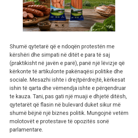
Shumë qytetarë që e ndoqën protestën me
kërshëri dhe simpati në ditët e para të saj
(praktikisht në javën e parë), panë një lëvizje që
kërkonte të artikulonte pakënaqësi politike dhe
sociale. Mesazhi ishte i drejtpërdrejtë, kërkesat
ishin të qarta dhe vëmendja ishte e përqendruar
te kauza. Tani, pas gati një muaji e dhjetë ditësh,
qytetarët që flasin në bulevard duket sikur më
shumë bëjnë një biznes politik. Mungojnë vetëm
molotovët e protestave të opozitës sonë
parlamentare.