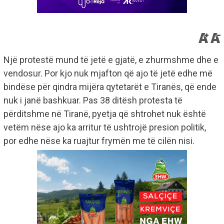
Një protestë mund të jetë e gjatë, e zhurmshme dhe e
vendosur. Por kjo nuk mjafton që ajo të jetë edhe më
bindëse për qindra mijëra qytetarët e Tiranës, që ende
nuk i janë bashkuar. Pas 38 ditësh protesta të
përditshme në Tiranë, pyetja që shtrohet nuk është
vetëm nëse ajo ka arritur të ushtrojë presion politik,
por edhe nëse ka ruajtur frymën me të cilën nisi.