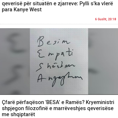
qeverisë për situatën e zjarreve: Pylli s'ka vlerë
para Kanye West
6 Gusht, 20:18
Çfarë përfaqëson 'BESA' e Ramës? Kryeministri
shpjegon filozofinë e marrëveshjes qeverisëse
me shqiptarët