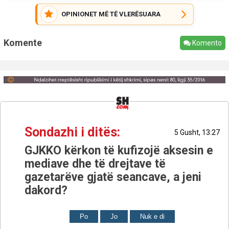
OPINIONET MË TË VLERËSUARA
Komente
Komento
Sondazhi i ditës:
5 Gusht, 13:27
GJKKO kërkon të kufizojë aksesin e
mediave dhe të drejtave të
gazetarëve gjatë seancave, a jeni
dakord?
Po
Jo
Nuk e di