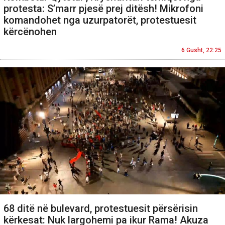
protesta: S’marr pjesë prej ditësh! Mikrofoni
komandohet nga uzurpatorët, protestuesit
kërcënohen
6 Gusht, 22:25
68 ditë në bulevard, protestuesit përsërisin
kërkesat: Nuk largohemi pa ikur Rama! Akuza