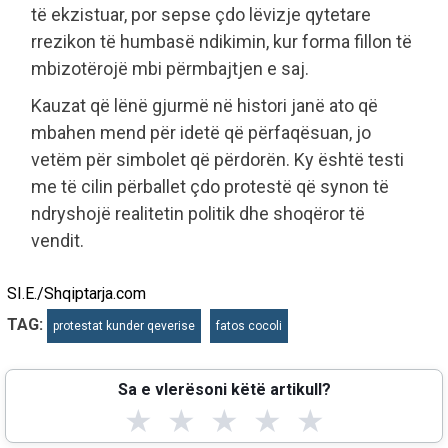
të ekzistuar, por sepse çdo lëvizje qytetare
rrezikon të humbasë ndikimin, kur forma fillon të
mbizotërojë mbi përmbajtjen e saj.
Kauzat që lënë gjurmë në histori janë ato që
mbahen mend për idetë që përfaqësuan, jo
vetëm për simbolet që përdorën. Ky është testi
me të cilin përballet çdo protestë që synon të
ndryshojë realitetin politik dhe shoqëror të
vendit.
SI.E./Shqiptarja.com
TAG:
protestat kunder qeverise
fatos cocoli
Sa e vlerësoni këtë artikull?
★
★
★
★
★