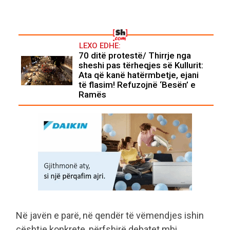
LEXO EDHE:
70 ditë protestë/ Thirrje nga
sheshi pas tërheqjes së Kullurit:
Ata që kanë hatërmbetje, ejani
të flasim! Refuzojnë ‘Besën’ e
Ramës
Në javën e parë, në qendër të vëmendjes ishin
çështje konkrete, përfshirë debatet mbi