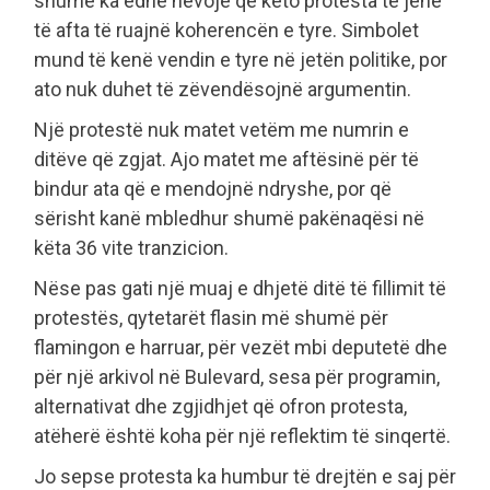
shumë ka edhe nevojë që këto protesta të jenë
të afta të ruajnë koherencën e tyre. Simbolet
mund të kenë vendin e tyre në jetën politike, por
ato nuk duhet të zëvendësojnë argumentin.
Një protestë nuk matet vetëm me numrin e
ditëve që zgjat. Ajo matet me aftësinë për të
bindur ata që e mendojnë ndryshe, por që
sërisht kanë mbledhur shumë pakënaqësi në
këta 36 vite tranzicion.
Nëse pas gati një muaj e dhjetë ditë të fillimit të
protestës, qytetarët flasin më shumë për
flamingon e harruar, për vezët mbi deputetë dhe
për një arkivol në Bulevard, sesa për programin,
alternativat dhe zgjidhjet që ofron protesta,
atëherë është koha për një reflektim të sinqertë.
Jo sepse protesta ka humbur të drejtën e saj për