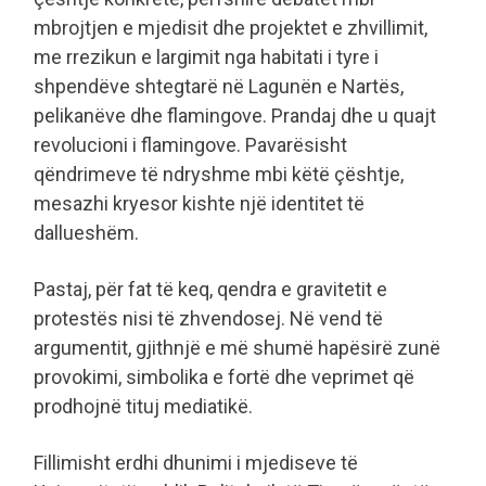
mbrojtjen e mjedisit dhe projektet e zhvillimit,
me rrezikun e largimit nga habitati i tyre i
shpendëve shtegtarë në Lagunën e Nartës,
pelikanëve dhe flamingove. Prandaj dhe u quajt
revolucioni i flamingove. Pavarësisht
qëndrimeve të ndryshme mbi këtë çështje,
mesazhi kryesor kishte një identitet të
dallueshëm.
Pastaj, për fat të keq, qendra e gravitetit e
protestës nisi të zhvendosej. Në vend të
argumentit, gjithnjë e më shumë hapësirë zunë
provokimi, simbolika e fortë dhe veprimet që
prodhojnë tituj mediatikë.
Fillimisht erdhi dhunimi i mjediseve të