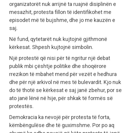
organizatorët nuk arrijnë ta ruajnë disiplinën e
mesazhit, protesta fillon të identifikohet me
episodet më të bujshme, dhe jo me kauzën e
saj.
Në fund, qytetarët nuk kujtojnë gjithmonë
kërkesat. Shpesh kujtojnë simbolin.
Një protestë që nisi për të ngritur një debat
publik mbi çështje politike dhe shoqërore
rrezikon të mbahet mend për vezët e hedhura
dhe për një arkivol në mes të bulevardit. Kjo nuk
do të thotë se kërkesat e saj janë zbehur, por se
ato janë lënë në hije, për shkak të formës së
protestës.
Demokracia ka nevojë për protesta të forta,
këmbëngulëse dhe të guximshme. Por po aq