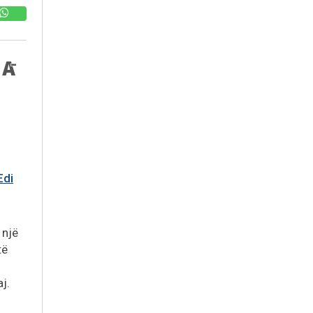
Edi
 një
të
j.