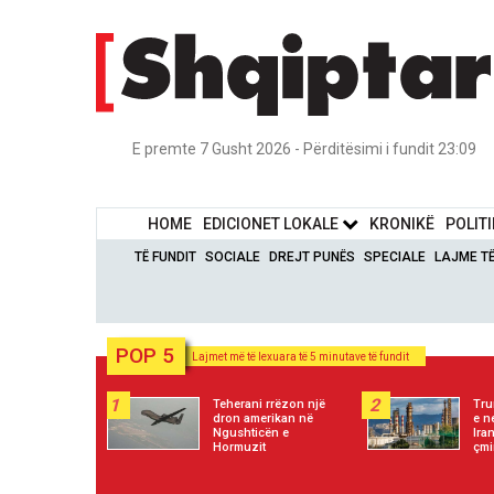
E premte 7 Gusht 2026 - Përditësimi i fundit 23:09
HOME
EDICIONET LOKALE
KRONIKË
POLIT
TË FUNDIT
SOCIALE
DREJT PUNËS
SPECIALE
LAJME T
POP 5
Lajmet më të lexuara të 5 minutave të fundit
1
2
Teherani rrëzon një
Tru
dron amerikan në
e n
Ngushticën e
Ira
Hormuzit
çmi