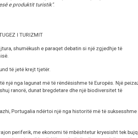
së e produktit turistik"
.
TUGEZ I TURIZMIT
rojtura, shumëkush e paraqet debatin si një zgjedhje të
isë.
nd të jetë krejt tjetër.
htë një nga lagunat më të rëndësishme të Europës. Një peiza
shuj ranorë, dunat bregdetare dhe një biodiversitet të
izazhi, Portugalia ndërtoi një nga historitë më të suksesshme
rajon periferik, me ekonomi të mbështetur kryesisht tek bujq