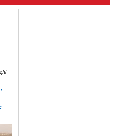
iti
ë
ë