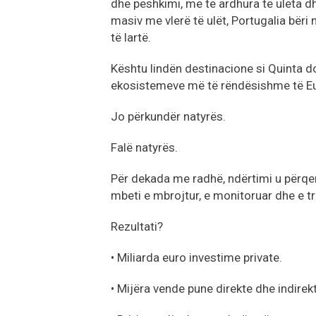
dhe peshkimi, me të ardhura të ulëta dh
masiv me vlerë të ulët, Portugalia bëri 
të lartë.
Kështu lindën destinacione si Quinta d
ekosistemeve më të rëndësishme të E
Jo përkundër natyrës.
Falë natyrës.
Për dekada me radhë, ndërtimi u përqe
mbeti e mbrojtur, e monitoruar dhe e tr
Rezultati?
• Miliarda euro investime private.
• Mijëra vende pune direkte dhe indirek