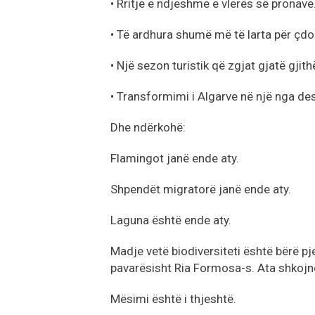
• Rritje e ndjeshme e vlerës së pronave
• Të ardhura shumë më të larta për çdo 
• Një sezon turistik që zgjat gjatë gjithë
• Transformimi i Algarve në një nga de
Dhe ndërkohë:
Flamingot janë ende aty.
Shpendët migratorë janë ende aty.
Laguna është ende aty.
Madje vetë biodiversiteti është bërë pje
pavarësisht Ria Formosa-s. Ata shkojnë
Mësimi është i thjeshtë.