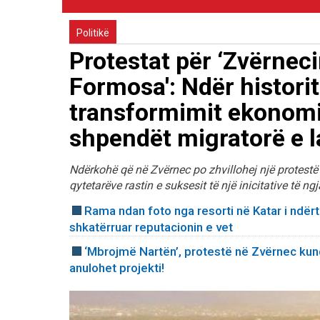
Politikë
Protestat për ‘Zvërnecin
Formosa': Ndër histori
transformimit ekonomi
shpendët migratorë e l
Ndërkohë që në Zvërnec po zhvillohej një protestë k
qytetarëve rastin e suksesit të një inicitative të n
Rama ndan foto nga resorti në Katar i ndërtu
shkatërruar reputacionin e vet
‘Mbrojmë Nartën’, protestë në Zvërnec kundë
anulohet projekti!