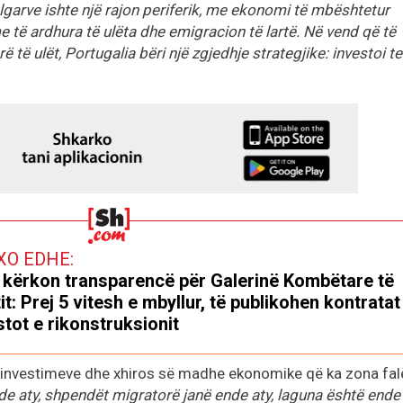
garve ishte një rajon periferik, me ekonomi të mbështetur
 të ardhura të ulëta dhe emigracion të lartë. Në vend që të
 të ulët, Portugalia bëri një zgjedhje strategjike: investoi t
XO EDHE:
 kërkon transparencë për Galerinë Kombëtare të
it: Prej 5 vitesh e mbyllur, të publikohen kontrata
tot e rikonstruksionit
t investimeve dhe xhiros së madhe ekonomike që ka zona fal
de aty, shpendët migratorë janë ende aty, laguna është ende 