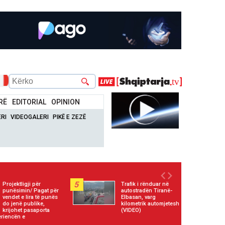
RË
EDITORIAL
OPINION
RI
VIDEOGALERI
PIKË E ZEZË
5
Projektligji për
Trafik i rënduar në
punësimin/ Pagat për
autostradën Tiranë-
vendet e lira të punës
Elbasan, varg
do jenë publike,
kilometrik automjetesh
krijohet pasaporta
(VIDEO)
eriencën e