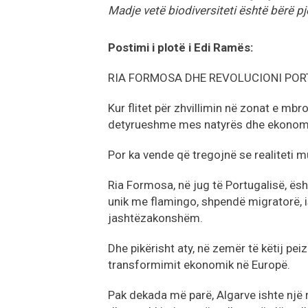
Madje vetë biodiversiteti është bërë pje
Postimi i plotë i Edi Ramës:
RIA FORMOSA DHE REVOLUCIONI POR
Kur flitet për zhvillimin në zonat e mb
detyrueshme mes natyrës dhe ekonom
Por ka vende që tregojnë se realiteti mu
Ria Formosa, në jug të Portugalisë, ës
unik me flamingo, shpendë migratorë, i
jashtëzakonshëm.
Dhe pikërisht aty, në zemër të këtij pe
transformimit ekonomik në Europë.
Pak dekada më parë, Algarve ishte një 