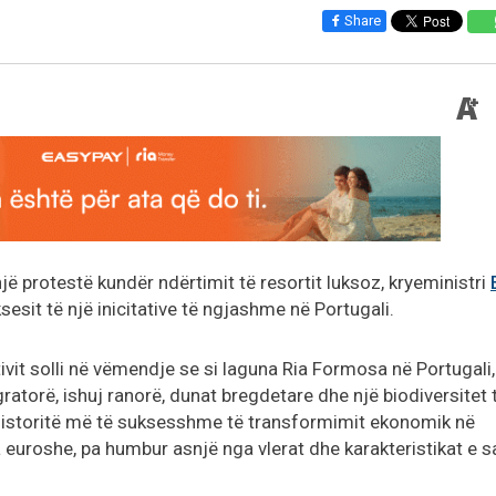
Share
ë protestë kundër ndërtimit të resortit luksoz, kryeministri
sesit të një inicitative të ngjashme në Portugali.
tivit solli në vëmendje se si laguna Ria Formosa në Portugali,
atorë, ishuj ranorë, dunat bregdetare dhe një biodiversitet 
historitë më të suksesshme të transformimit ekonomik në
euroshe, pa humbur asnjë nga vlerat dhe karakteristikat e sa