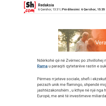
Redaksia
6 Qershor, 13:31 |
Përditesimi: 6 Qershor, 15:35
Ndërkohë që në Zvërnec po zhvillohej nj
Rama
u paraqiti qytetarëve rastin e suk
Përmes rrjeteve sociale, shefi i ekzeku
peizazh unik me flamingo, shpendë migr
jashtëzakonshëm , u kthye në një nga 
Europë, me anë të investimeve miliarda 