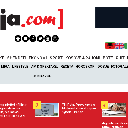
IKË
SHËNDETI
EKONOMI
SPORT
KOSOVË & RAJONI
BOTË
KULTU
Ë MIRA
LIFESTYLE
VIP & SPEKTAKËL
RECETA
HOROSKOPI
DOSJE
FOTOGALE
SONDAZHE
3
4
mp njoftoi rifillimin
Ylli Pata: Provokacja e
egociatave me
Mickovskit me shqipen
nin, bie me 4%
synon Tiranën
mi i naftës në Azi
digjitale me eksp
punëkërkuesit