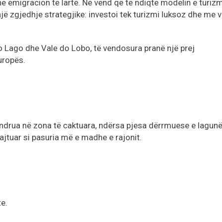
e emigracion të lartë. Në vend që të ndiqte modelin e turizm
një zgjedhje strategjike: investoi tek turizmi luksoz dhe me v
o Lago dhe Vale do Lobo, të vendosura pranë një prej
uropës.
ndrua në zona të caktuara, ndërsa pjesa dërrmuese e lagun
ajtuar si pasuria më e madhe e rajonit.
te.