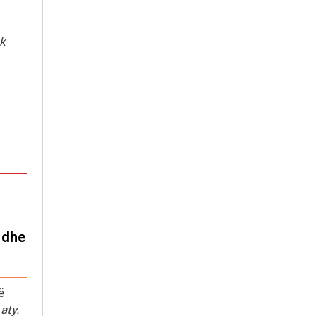
ek
t dhe
ë
aty.