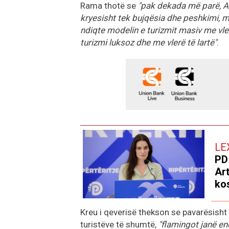
Rama thotë se
"pak dekada më parë, Al
kryesisht tek bujqësia dhe peshkimi, me
ndiqte modelin e turizmit masiv me vlerë
turizmi luksoz dhe me vlerë të lartë"
.
LE
PD
Art
kos
Kreu i qeverisë thekson se pavarësish
turistëve të shumtë,
"flamingot janë en