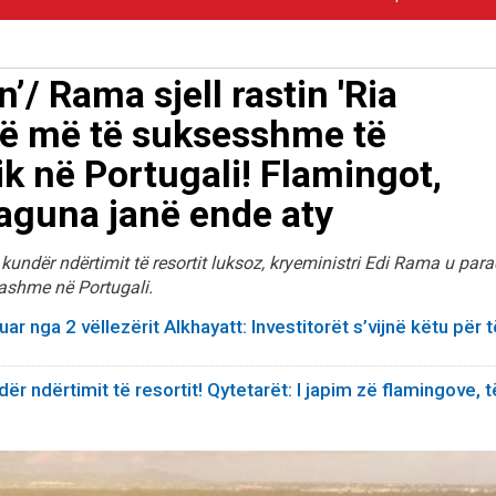
’/ Rama sjell rastin 'Ria
të më të suksesshme të
k në Portugali! Flamingot,
aguna janë ende aty
undër ndërtimit të resortit luksoz, kryeministri Edi Rama u paraq
gjashme në Portugali.
ar nga 2 vëllezërit Alkhayatt: Investitorët s’vijnë këtu për t
r ndërtimit të resortit! Qytetarët: I japim zë flamingove, t