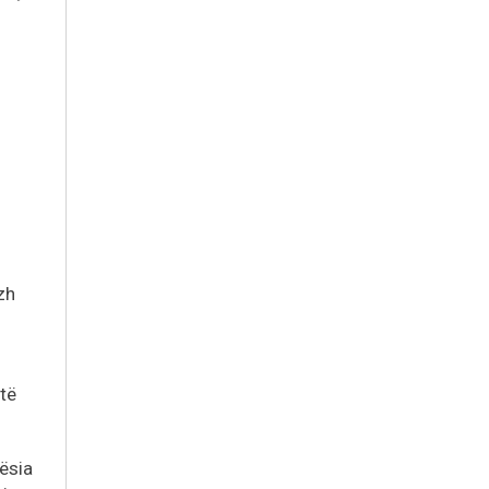
zh
 të
ësia