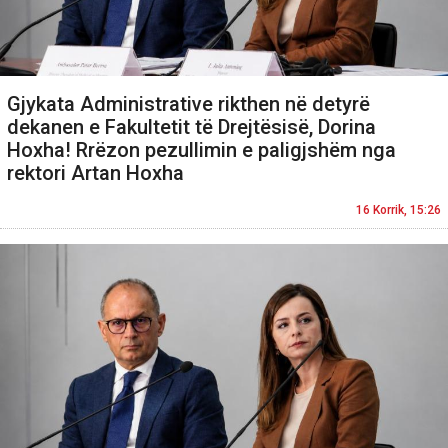
Gjykata Administrative rikthen në detyrë
dekanen e Fakultetit të Drejtësisë, Dorina
Hoxha! Rrëzon pezullimin e paligjshëm nga
rektori Artan Hoxha
16 Korrik, 15:26