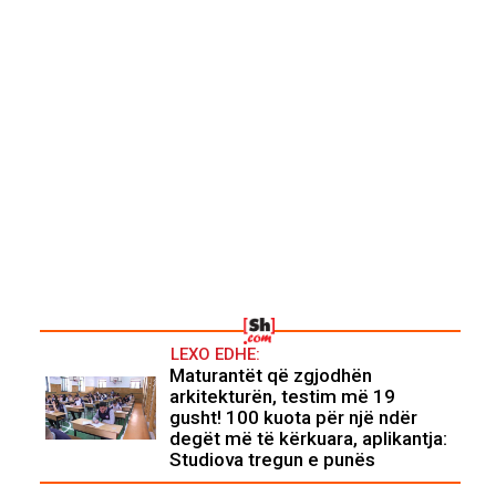
LEXO EDHE:
Maturantët që zgjodhën
arkitekturën, testim më 19
gusht! 100 kuota për një ndër
degët më të kërkuara, aplikantja:
Studiova tregun e punës