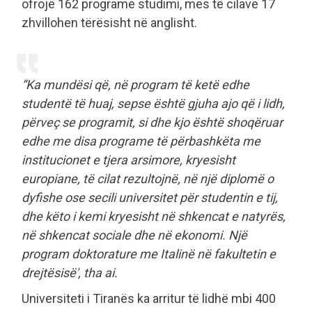
ofrojë 162 programe studimi, mes të cilave 17
zhvillohen tërësisht në anglisht.
“Ka mundësi që, në program të ketë edhe
studentë të huaj, sepse është gjuha ajo që i lidh,
përveç se programit, si dhe kjo është shoqëruar
edhe me disa programe të përbashkëta me
institucionet e tjera arsimore, kryesisht
europiane, të cilat rezultojnë, në një diplomë o
dyfishe ose secili universitet për studentin e tij,
dhe këto i kemi kryesisht në shkencat e natyrës,
në shkencat sociale dhe në ekonomi. Një
program doktorature me Italinë në fakultetin e
drejtësisë', tha ai.
Universiteti i Tiranës ka arritur të lidhë mbi 400