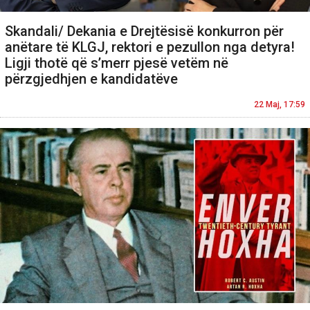
Skandali/ Dekania e Drejtësisë konkurron për
anëtare të KLGJ, rektori e pezullon nga detyra!
Ligji thotë që s’merr pjesë vetëm në
përzgjedhjen e kandidatëve
22 Maj, 17:59