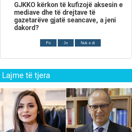
GJKKO kërkon të kufizojë aksesin e
mediave dhe të drejtave të
gazetarëve gjatë seancave, a jeni
dakord?
Po
Jo
Nuk e di
Lajme të tjera