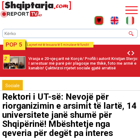
POP 5
Lajmet më të lexuara të 5 minutave të fundit
2
Vrasja e 20-vjeçarit në Korçë/ Profili i autorit Kristjan Sterjo:
I arrestuar më parë për plagosje me thikë, foto me armë e
kanabis! Çaktivizoi rrjetet sociale gjatë arratisë
Sociale
Rektori i UT-së: Nevojë për
riorganizimin e arsimit të lartë, 14
universitete janë shumë për
Shqipërinë! Mbështetje nga
qeveria për degët pa interes