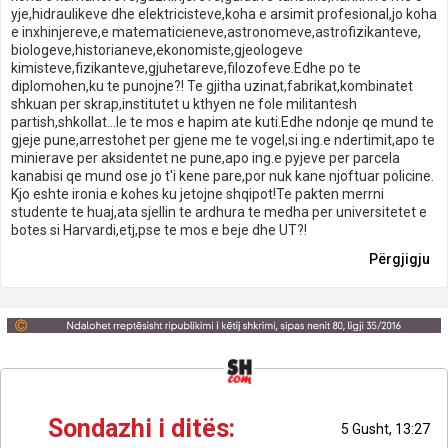
yje,hidraulikeve dhe elektricisteve,koha e arsimit profesional,jo koha
e inxhinjereve,e matematicieneve,astronomeve,astrofizikanteve,
biologeve,historianeve,ekonomiste,gjeologeve
kimisteve,fizikanteve,gjuhetareve,filozofeve.Edhe po te
diplomohen,ku te punojne?! Te gjitha uzinat,fabrikat,kombinatet
shkuan per skrap,institutet u kthyen ne fole militantesh
partish,shkollat...le te mos e hapim ate kuti.Edhe ndonje qe mund te
gjeje pune,arrestohet per gjene me te vogel,si ing.e ndertimit,apo te
minierave per aksidentet ne pune,apo ing.e pyjeve per parcela
kanabisi qe mund ose jo t'i kene pare,por nuk kane njoftuar policine.
Kjo eshte ironia e kohes ku jetojne shqipot!Te pakten merrni
studente te huaj,ata sjellin te ardhura te medha per universitetet e
botes si Harvardi,etj,pse te mos e beje dhe UT?!
Përgjigju
Sondazhi i ditës:
5 Gusht, 13:27