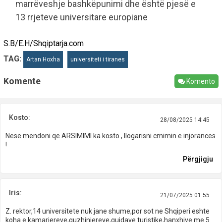
marrëveshje bashkëpunimi dhe është pjesë e
13 rrjeteve universitare europiane
S.B/E.H/Shqiptarja.com
TAG:
Artan Hoxha
universiteti i tiranes
Komente
Komento
Kosto:
28/08/2025 14:45
Nese mendoni qe ARSIMIMI ka kosto , llogarisni cmimin e injorances
!
Përgjigju
Iris:
21/07/2025 01:55
Z. rektor,14 universitete nuk jane shume,por sot ne Shqiperi eshte
koha e kamariereve,guzhinjereve,guidave turistike,hanxhive me 5