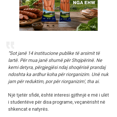
“Sot janë 14 institucione publike të arsimit të
lartë. Për mua janë shumë për Shqipërinë. Ne
kemi detyra, përgjegjësi ndaj shoqërisë prandaj
ndoshta ka ardhur koha për riorganizim. Unë nuk
jam për reduktim, por për riorganizim', tha ai.
Një tjetër sfidë, është interesi gjithnjë e më i ulët
i studentëve për disa programe, veçanërisht në
shkencat e natyrës.