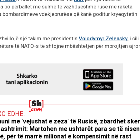
ina po përballet me sulme të vazhdueshme ruse me raketa
isa bombardimeve vdekjeprurëse që kanë goditur kryeqytetin
 zhvillojë një takim me presidentin
Volodymyr Zelensky
, i cili
anëtare të NATO-s të shtojnë mbështetjen për mbrojtjen ajro
XO EDHE:
huni me 'vejushat e zeza' të Rusisë, zbardhet sk
ashtrimit: Martohen me ushtarët para se të nisen
të, për të marrë milionat e kompensimit në rast