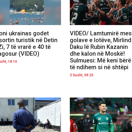
oni ukrainas godet
VIDEO/ Lamtumirë mes
sortin turistik në Detin
golave e lotëve, Mirlind
Zi, 7 të vrarë e 40 të
Daku lë Rubin Kazanin
agosur (VIDEO)
dhe kalon në Moskë!
Sulmuesi: Më keni bërë
usht, 18:10
të ndihem si në shtëpi
3 Gusht, 09:25