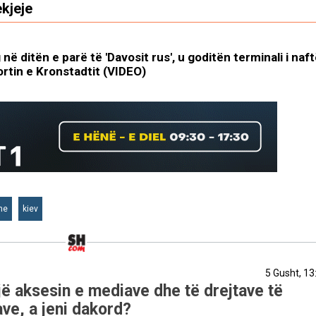
kjeje
 ditën e parë të 'Davosit rus', u goditën terminali i naft
rtin e Kronstadtit (VIDEO)
ne
kiev
5 Gusht, 13
ë aksesin e mediave dhe të drejtave të
ve, a jeni dakord?