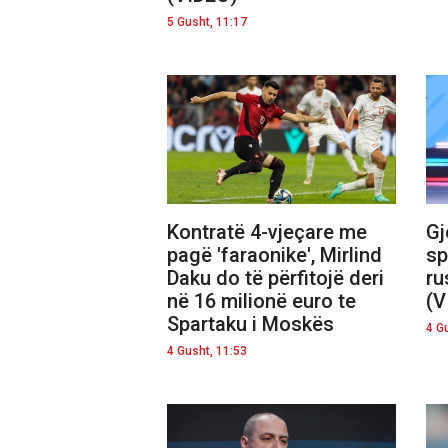
5 Gusht, 11:17
Kontratë 4-vjeçare me
Gj
pagë 'faraonike', Mirlind
sp
Daku do të përfitojë deri
ru
në 16 milionë euro te
(V
Spartaku i Moskës
4 G
4 Gusht, 11:53