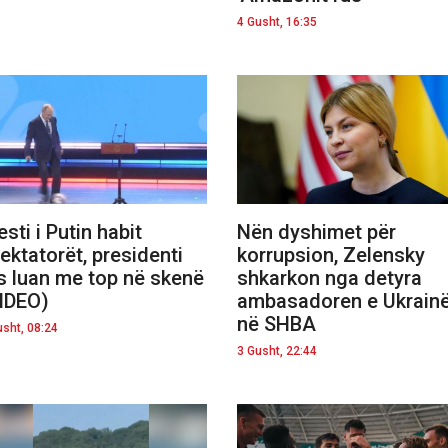
4 Gusht, 16:35
esti i Putin habit
Nën dyshimet për
ektatorët, presidenti
korrupsion, Zelensky
s luan me top në skenë
shkarkon nga detyra
IDEO)
ambasadoren e Ukrain
në SHBA
usht, 08:24
3 Gusht, 22:44