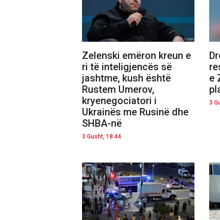
Zelenski emëron kreun e
Dr
ri të inteligjencës së
re
jashtme, kush është
e 
Rustem Umerov,
pl
kryenegociatori i
3 G
Ukrainës me Rusinë dhe
SHBA-në
3 Gusht, 18:44