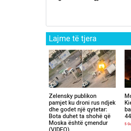
Lajme të tjera
Zelensky publikon
Mo
pamjet ku droni rus ndjek
Ki
dhe godet një qytetar:
ba
Bota duhet ta shohë që
44
Moska është çmendur
5 G
(VIDEO)