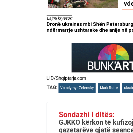
vde
Lajmi kryesor:
Dronë ukrainas mbi Shën Petersburg në
ndërmarrje ushtarake dhe anije në po
U.D/Shqiptarja.com
TAG:
Volodymyr Zelensky
Mark Rutte
ukrai
Sondazhi i ditës:
GJKKO kërkon të kufizoj
gazetarëve gjatë seanca