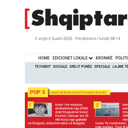
E enjte 6 Gusht 2026 - Përditësimi i fundit 08:14
HOME
EDICIONET LOKALE
KRONIKË
POLIT
TË FUNDIT
SOCIALE
DREJT PUNËS
SPECIALE
LAJME T
POP 5
Lajmet më të lexuara të 5 minutave të fundit
1
2
Autor i tre vrasjeve,
Iran
ekstradohet nga SHBA
mar
drejt Shqipërisë Sokol
Oma
Hoxha! I dënuar me 25
CNN
vite burg nga gjykatat
rak
në Shqipëri, kërkohet edhe në Belgjikë
nivele 'të rrezikshme'
ndaj medias: Turp të k