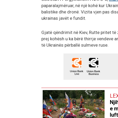
paparalajmëruar, në një kohë kur Ukra
balistike dhe dronë. Vizita vjen pas d
ukrainas javët e fundit.
Gjatë qëndrimit në Kiev, Rutte pritet të
prej kohësh u ka bërë thirrje vendeve 
të Ukrainës përballë sulmeve ruse.
LE
Nji
e m
luf