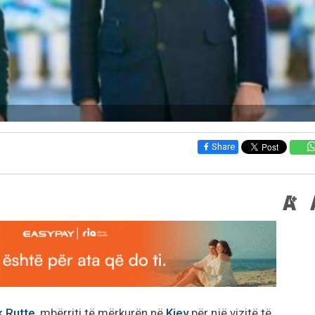
Share
 Rutte
, mbërriti të mërkurën në
Kiev
për një vizitë të