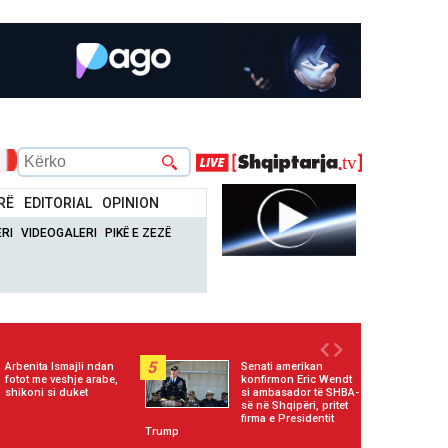
RË
EDITORIAL
OPINION
RI
VIDEOGALERI
PIKË E ZEZË
5
Arbenita Ismajli ndan
Senati amerikan
fotot me veshje arabe,
konfirmon Eric Wendt
shikoni si duket
si ambasador të SHBA-
së në Shqipëri, pritet
firma e Presidentit
Trump