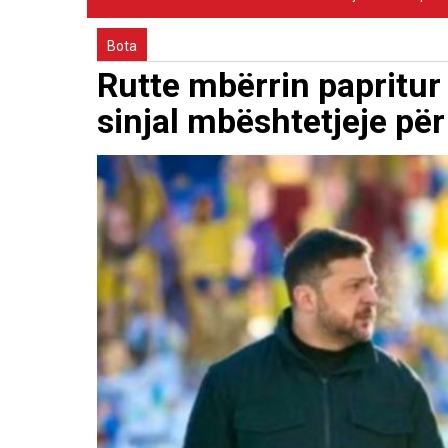
Bota
Rutte mbërrin papritur 
sinjal mbështetjeje pë