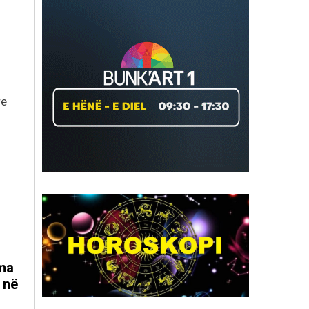
re
ema
 në