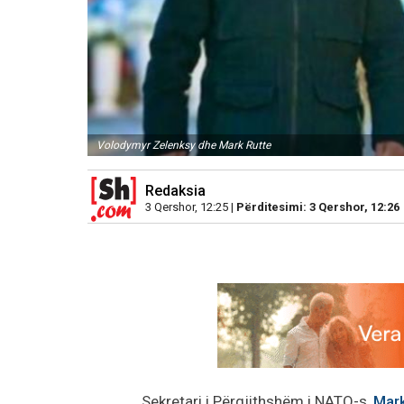
Volodymyr Zelenksy dhe Mark Rutte
Redaksia
3 Qershor, 12:25 |
Përditesimi: 3 Qershor, 12:26
Sekretari i Përgjithshëm i NATO-s,
Mark