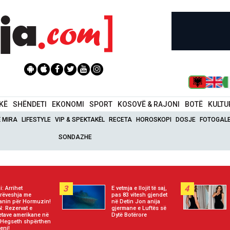
IKË
SHËNDETI
EKONOMI
SPORT
KOSOVË & RAJONI
BOTË
KULTU
Ë MIRA
LIFESTYLE
VIP & SPEKTAKËL
RECETA
HOROSKOPI
DOSJE
FOTOGALE
SONDAZHE
3
4
i: Arrihet
E vetmja e llojit të saj,
rëveshja me
pas 83 vitesh gjendet
nin për Hormuzin!
në Detin Jon anija
: Rezervat e
gjermane e Luftës së
etave amerikane në
Dytë Botërore
, Hegseth shpërthen
eni!