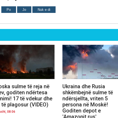
Po
Jo
Nuk e di
ska sulme të reja në
Ukraina dhe Rusia
ev, goditen ndërtesa
shkëmbejnë sulme të
nimi! 17 të vdekur dhe
ndërsjellta, vriten 5
 të plagosur (VIDEO)
persona në Moskë!
Goditen depot e
usht, 08:06
'Amazonit rus'