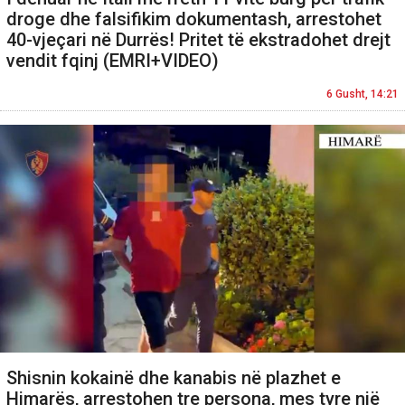
droge dhe falsifikim dokumentash, arrestohet
40-vjeçari në Durrës! Pritet të ekstradohet drejt
vendit fqinj (EMRI+VIDEO)
6 Gusht, 14:21
Shisnin kokainë dhe kanabis në plazhet e
Himarës, arrestohen tre persona, mes tyre një