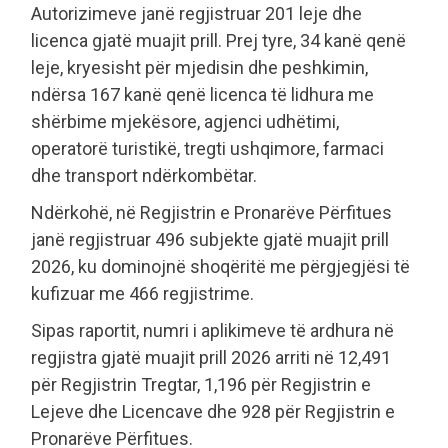
Autorizimeve janë regjistruar 201 leje dhe
licenca gjatë muajit prill. Prej tyre, 34 kanë qenë
leje, kryesisht për mjedisin dhe peshkimin,
ndërsa 167 kanë qenë licenca të lidhura me
shërbime mjekësore, agjenci udhëtimi,
operatorë turistikë, tregti ushqimore, farmaci
dhe transport ndërkombëtar.
Ndërkohë, në Regjistrin e Pronarëve Përfitues
janë regjistruar 496 subjekte gjatë muajit prill
2026, ku dominojnë shoqëritë me përgjegjësi të
kufizuar me 466 regjistrime.
Sipas raportit, numri i aplikimeve të ardhura në
regjistra gjatë muajit prill 2026 arriti në 12,491
për Regjistrin Tregtar, 1,196 për Regjistrin e
Lejeve dhe Licencave dhe 928 për Regjistrin e
Pronarëve Përfitues.