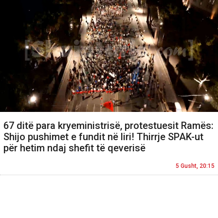
67 ditë para kryeministrisë, protestuesit Ramës:
Shijo pushimet e fundit në liri! Thirrje SPAK-ut
për hetim ndaj shefit të qeverisë
5 Gusht, 20:15