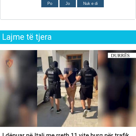
Po
Jo
Nuk e di
Lajme të tjera
I dënuar në Itali me rreth 11 vite burg për trafik