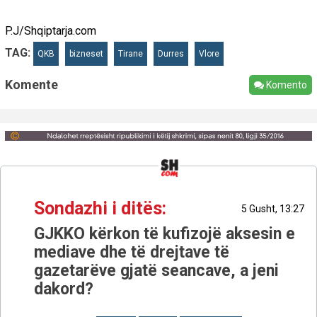
P.J/Shqiptarja.com
TAG:
QKB
bizneset
Tirane
Durres
Vlore
Komente
Komento
Sondazhi i ditës:
5 Gusht, 13:27
GJKKO kërkon të kufizojë aksesin e
mediave dhe të drejtave të
gazetarëve gjatë seancave, a jeni
dakord?