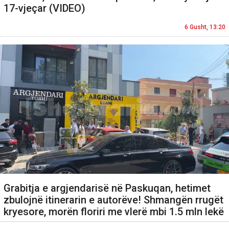
17-vjeçar (VIDEO)
6 Gusht, 13:20
Grabitja e argjendarisë në Paskuqan, hetimet
zbulojnë itinerarin e autorëve! Shmangën rrugët
kryesore, morën floriri me vlerë mbi 1.5 mln lekë