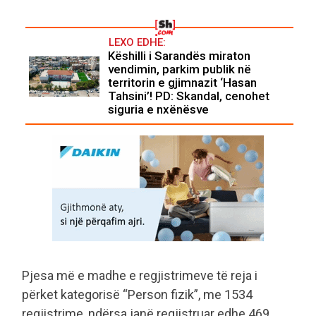
LEXO EDHE:
Këshilli i Sarandës miraton
vendimin, parkim publik në
territorin e gjimnazit ‘Hasan
Tahsini’! PD: Skandal, cenohet
siguria e nxënësve
Pjesa më e madhe e regjistrimeve të reja i
përket kategorisë “Person fizik”, me 1534
regjistrime, ndërsa janë regjistruar edhe 469