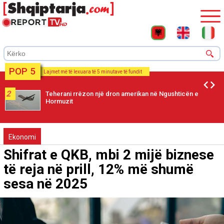
POP 5
Lajmet më të lexuara të 5 minutave të fundit
2
Teherani rrëzon një dron amerikan në Ngushticën e
Hormuzit
Ekonomi
Shifrat e QKB, mbi 2 mijë biznese
të reja në prill, 12% më shumë
sesa në 2025