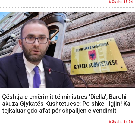
6 Gusht, 15:04
Çështja e emërimit të ministres ‘Diella’, Bardhi
akuza Gjykatës Kushtetuese: Po shkel ligjin! Ka
tejkaluar çdo afat për shpalljen e vendimit
6 Gusht, 14:56