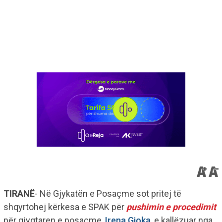
TIRANË
- Në Gjykatën e Posaçme sot pritej të
shqyrtohej kërkesa e SPAK për
pushimin e procedimit
për gjyqtaren e posaçme,
Irena Gjoka
, e kallëzuar nga