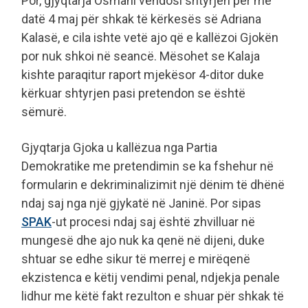
Por, gjyqtarja Osmani vendosi shtyrjen për më
datë 4 maj për shkak të kërkesës së Adriana
Kalasë, e cila ishte vetë ajo që e kallëzoi Gjokën
por nuk shkoi në seancë. Mësohet se Kalaja
kishte paraqitur raport mjekësor 4-ditor duke
kërkuar shtyrjen pasi pretendon se është
sëmurë.
Gjyqtarja Gjoka u kallëzua nga Partia
Demokratike me pretendimin se ka fshehur në
formularin e dekriminalizimit një dënim të dhënë
ndaj saj nga një gjykatë në Janinë. Por sipas
SPAK
-ut procesi ndaj saj është zhvilluar në
mungesë dhe ajo nuk ka qenë në dijeni, duke
shtuar se edhe sikur të merrej e mirëqenë
ekzistenca e këtij vendimi penal, ndjekja penale
lidhur me këtë fakt rezulton e shuar për shkak të