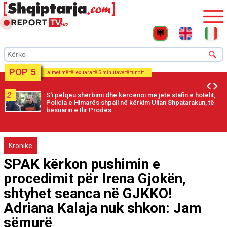
POP 5
Lajmet më të lexuara të 5 minutave të fundit
2
S'i pëlqeu shërbimi dhe kërcënoi me jetë stafin e hotelit,
Policia e Himarës shpall në kërkim Ulian Shpatarakun, të
besuarin e Ilir Prodës
Kronikë
SPAK kërkon pushimin e
procedimit për Irena Gjokën,
shtyhet seanca në GJKKO!
Adriana Kalaja nuk shkon: Jam
sëmurë