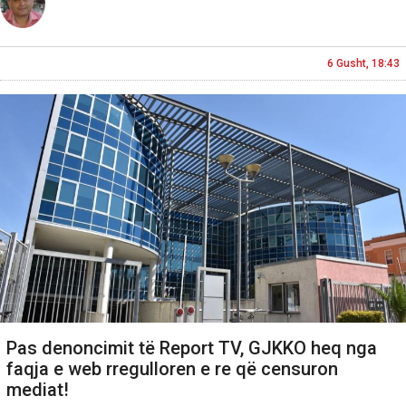
6 Gusht, 18:43
Pas denoncimit të Report TV, GJKKO heq nga
faqja e web rregulloren e re që censuron
mediat!