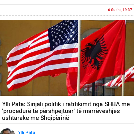
6 Gusht, 19:37
Ylli Pata: Sinjali politik i ratifikimit nga SHBA me
'procedurë të përshpejtuar' të marrëveshjes
ushtarake me Shqipërinë
Ylli Pata