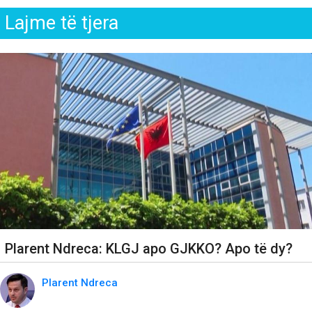
Lajme të tjera
Plarent Ndreca: KLGJ apo GJKKO? Apo të dy?
Plarent Ndreca