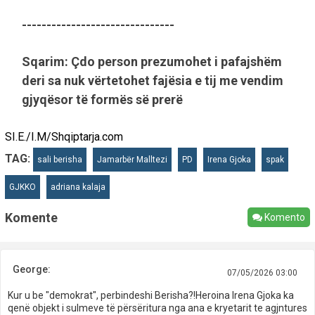
-------------------------------
Sqarim: Çdo person prezumohet i pafajshëm
deri sa nuk vërtetohet fajësia e tij me vendim
gjyqësor të formës së prerë
SI.E./I.M/Shqiptarja.com
TAG:
sali berisha
Jamarbër Malltezi
PD
Irena Gjoka
spak
GJKKO
adriana kalaja
Komente
Komento
George:
07/05/2026 03:00
Kur u be "demokrat", perbindeshi Berisha?!Heroina Irena Gjoka ka
qenë objekt i sulmeve të përsëritura nga ana e kryetarit te agjntures