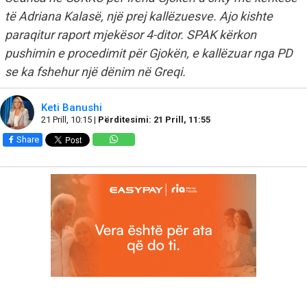
të Adriana Kalasë, një prej kallëzuesve. Ajo kishte
paraqitur raport mjekësor 4-ditor. SPAK kërkon
pushimin e procedimit për Gjokën, e kallëzuar nga PD
se ka fshehur një dënim në Greqi.
Keti Banushi
21 Prill, 10:15 |
Përditesimi: 21 Prill, 11:55
Share