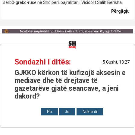
serb0-greko-ruse ne Shqiperi, bajraktari i Vicidolit Salih Berisha.
Përgjigju
Sondazhi i ditës:
5 Gusht, 13:27
GJKKO kërkon të kufizojë aksesin e
mediave dhe të drejtave të
gazetarëve gjatë seancave, a jeni
dakord?
Po
Jo
Nuk e di