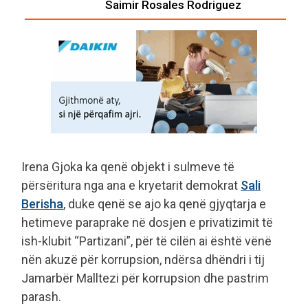
Saimir Rosales Rodriguez
Irena Gjoka ka qenë objekt i sulmeve të
përsëritura nga ana e kryetarit demokrat
Sali
Berisha
, duke qenë se ajo ka qenë gjyqtarja e
hetimeve paraprake në dosjen e privatizimit të
ish-klubit “Partizani”, për të cilën ai është vënë
nën akuzë për korrupsion, ndërsa dhëndri i tij
Jamarbër Malltezi për korrupsion dhe pastrim
parash.