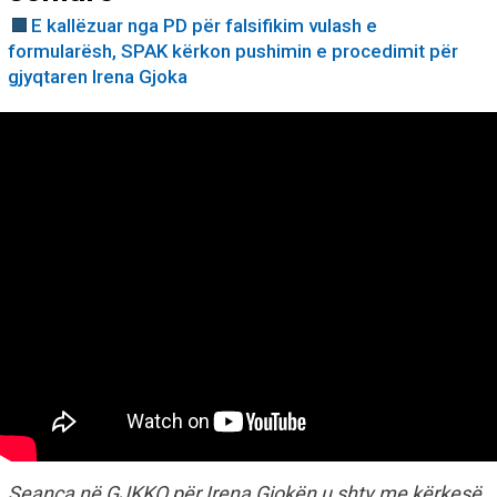
E kallëzuar nga PD për falsifikim vulash e
formularësh, SPAK kërkon pushimin e procedimit për
gjyqtaren Irena Gjoka
Seanca në GJKKO për Irena Gjokën u shty me kërkesë