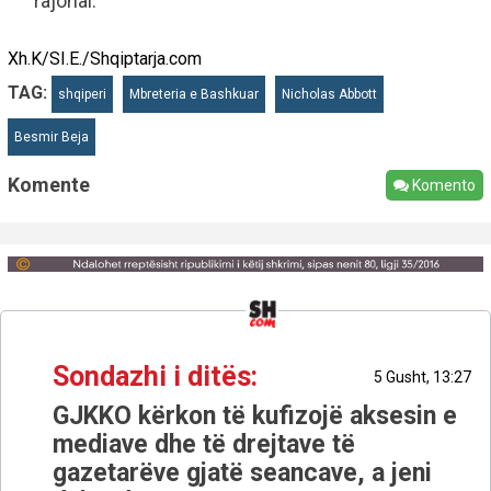
rajonal.
Xh.K/SI.E./Shqiptarja.com
TAG:
shqiperi
Mbreteria e Bashkuar
Nicholas Abbott
Besmir Beja
Komente
Komento
Sondazhi i ditës:
5 Gusht, 13:27
GJKKO kërkon të kufizojë aksesin e
mediave dhe të drejtave të
gazetarëve gjatë seancave, a jeni