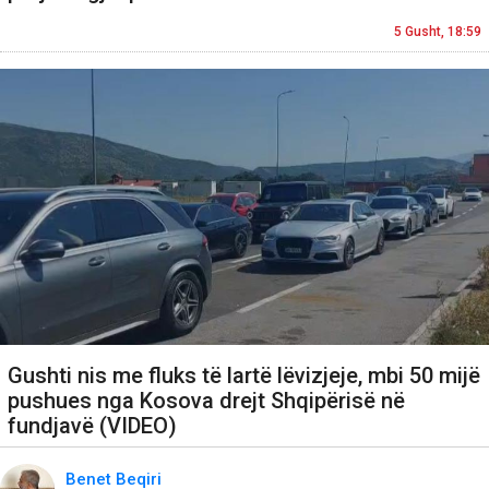
5 Gusht, 18:59
Gushti nis me fluks të lartë lëvizjeje, mbi 50 mijë
pushues nga Kosova drejt Shqipërisë në
fundjavë (VIDEO)
Benet Beqiri