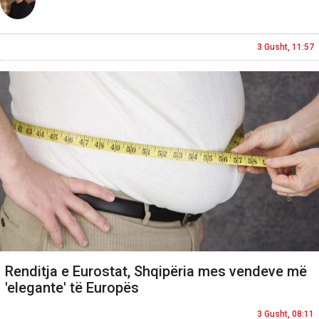
3 Gusht, 11:57
Renditja e Eurostat, Shqipëria mes vendeve më
'elegante' të Europës
3 Gusht, 08:11