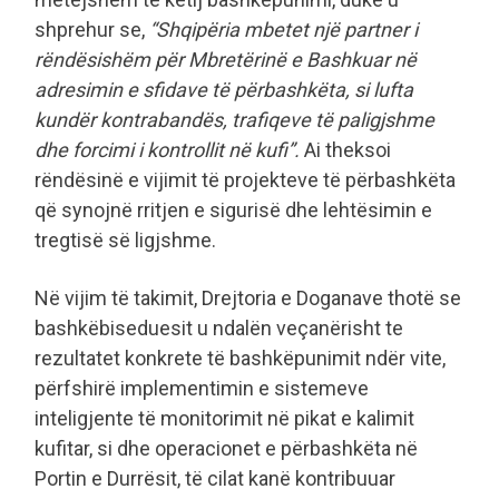
shprehur se,
“Shqipëria mbetet një partner i
rëndësishëm për Mbretërinë e Bashkuar në
adresimin e sfidave të përbashkëta, si lufta
kundër kontrabandës, trafiqeve të paligjshme
dhe forcimi i kontrollit në kufi”.
Ai theksoi
rëndësinë e vijimit të projekteve të përbashkëta
që synojnë rritjen e sigurisë dhe lehtësimin e
tregtisë së ligjshme.
Në vijim të takimit, Drejtoria e Doganave thotë se
bashkëbiseduesit u ndalën veçanërisht te
rezultatet konkrete të bashkëpunimit ndër vite,
përfshirë implementimin e sistemeve
inteligjente të monitorimit në pikat e kalimit
kufitar, si dhe operacionet e përbashkëta në
Portin e Durrësit, të cilat kanë kontribuuar