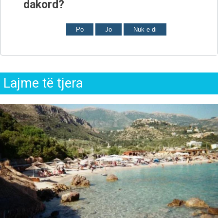
dakord?
Po
Jo
Nuk e di
Lajme të tjera