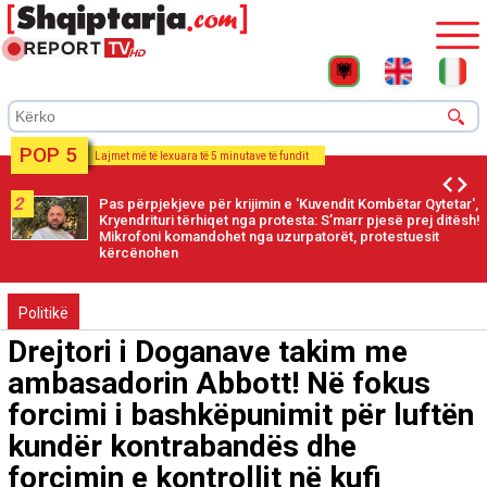
POP 5
Lajmet më të lexuara të 5 minutave të fundit
2
Pas përpjekjeve për krijimin e 'Kuvendit Kombëtar Qytetar',
Kryendrituri tërhiqet nga protesta: S’marr pjesë prej ditësh!
Mikrofoni komandohet nga uzurpatorët, protestuesit
kërcënohen
Politikë
Drejtori i Doganave takim me
ambasadorin Abbott! Në fokus
forcimi i bashkëpunimit për luftën
kundër kontrabandës dhe
forcimin e kontrollit në kufi