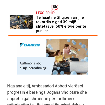
LEXO EDHE:
Të huajt në Shqipëri arrijnë
rekordin e gati 39 mijë
shtetasve, 60% e tyre për të
punuar
Nga ana e tij, Ambasadori Abbott vlerësoi
progresin e bërë nga Dogana Shqiptare dhe
shprehu gatishmërinë për thellimin e
mëtejshëm të këtij bashkëpunimi, duke u