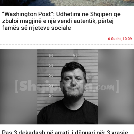
“Washington Post”: Udhëtimi në Shqipëri që
zbuloi magjinë e një vendi autentik, përtej
famës së rrjeteve sociale
6 Gusht, 10:09
Pas 3 dekadash në arrati, i dënuari për 3 vrasje