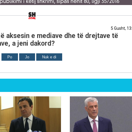
5 Gusht, 13
ë aksesin e mediave dhe të drejtave të
ve, a jeni dakord?
Po
Jo
Nuk e di