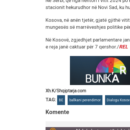
Në Serbi, që nga nëntori i vitit 2024 
stacionit hekurudhor në Novi Sad, ku h
Kosova, në anën tjetër, gjatë gjithë viti
mungesës së marrëveshjes politike për
Në Kosovë, zgjedhjet parlamentare janë
e reja janë caktuar për 7 qershor./
REL
Xh.K/Shqiptarja.com
TAG:
BE
ballkani perendimor
Dialogu Kosov
Komente