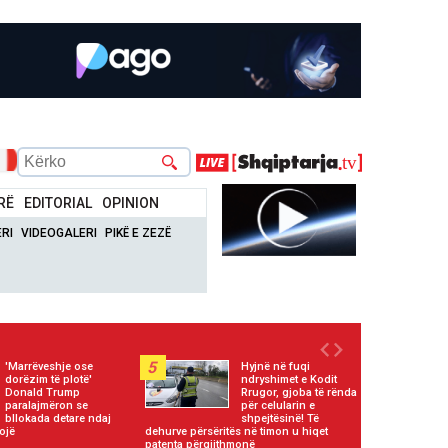
RË
EDITORIAL
OPINION
RI
VIDEOGALERI
PIKË E ZEZË
5
'Marrëveshje ose
Hyjnë në fuqi
dorëzim të plotë'
ndryshimet e Kodit
Donald Trump
Rrugor, gjoba të rënda
paralajmëron se
për celularin e
bllokada detare ndaj
shpejtësinë! Të
ojë
dehurve përsëritës në timon u hiqet
patenta përgjithmonë