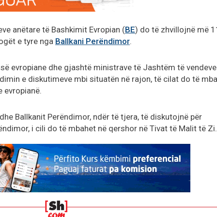
ve anëtare të Bashkimit Evropian (
BE
) do të zhvillojnë më 1
ogët e tyre nga
Ballkani Perëndimor
.
së evropiane dhe gjashtë ministrave të Jashtëm të vendeve
zhdimin e diskutimeve mbi situatën në rajon, të cilat do të mb
e evropianë.
dhe Ballkanit Perëndimor, ndër të tjera, të diskutojnë për
ndimor, i cili do të mbahet në qershor në Tivat të Malit të Zi.