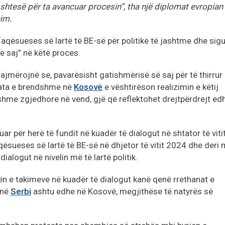
ë shtesë për ta avancuar procesin”, tha një diplomat evropian
im.
aqësueses së lartë të BE-së për politikë të jashtme dhe sigur
n e saj” në këtë proces.
ajmërojnë se, pavarësisht gatishmërisë së saj për të thirrur 
ituata e brendshme në
Kosovë
e vështirëson realizimin e këtij
eshme zgjedhore në vend, gjë që reflektohet drejtpërdrejt ed
r për herë të fundit në kuadër të dialogut në shtator të viti
qësueses së lartë të BE-së në dhjetor të vitit 2024 dhe deri
dialogut në nivelin më të lartë politik.
ën e takimeve në kuadër të dialogut kanë qenë rrethanat e
 në
Serbi
ashtu edhe në Kosovë, megjithëse të natyrës së