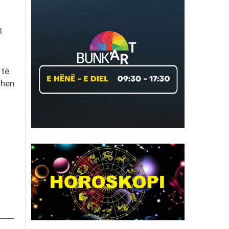
1
 të
ahen