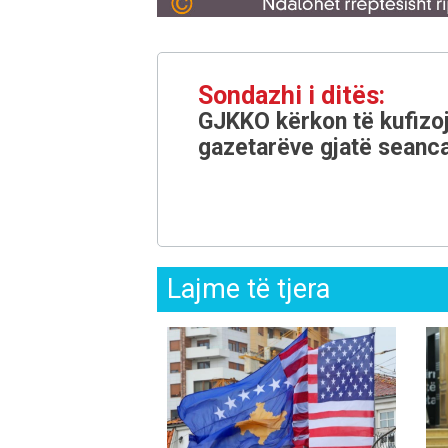
Sondazhi i ditës:
GJKKO kërkon të kufizoj
gazetarëve gjatë seanca
Lajme të tjera