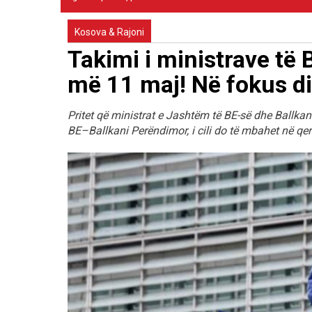
Kosova & Rajoni
Takimi i ministrave të
më 11 maj! Në fokus d
Pritet që ministrat e Jashtëm të BE-së dhe Ballkanit
BE–Ballkani Perëndimor, i cili do të mbahet në qers