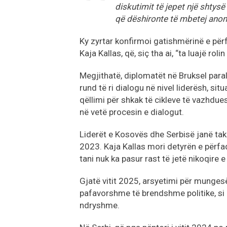
diskutimit të jepet një shtys
që dëshironte të mbetej anon
Ky zyrtar konfirmoi gatishmërinë e përf
Kaja Kallas, që, siç tha ai, “ta luajë roli
Megjithatë, diplomatët në Bruksel paral
rund të ri dialogu në nivel liderësh, s
qëllimi për shkak të cikleve të vazhdu
në vetë procesin e dialogut.
Liderët e Kosovës dhe Serbisë janë takua
2023. Kaja Kallas mori detyrën e përfa
tani nuk ka pasur rast të jetë nikoqire e 
Gjatë vitit 2025, arsyetimi për munges
pafavorshme të brendshme politike, si
ndryshme.