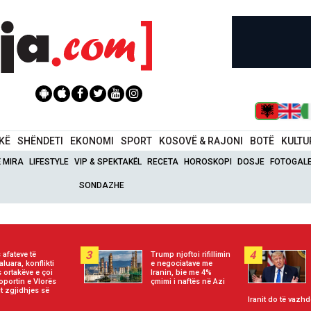
IKË
SHËNDETI
EKONOMI
SPORT
KOSOVË & RAJONI
BOTË
KULTU
Ë MIRA
LIFESTYLE
VIP & SPEKTAKËL
RECETA
HOROSKOPI
DOSJE
FOTOGALE
SONDAZHE
3
4
 afateve të
Trump njoftoi rifillimin
aluara, konflikti
e negociatave me
 ortakëve e çoi
Iranin, bie me 4%
oportin e Vlorës
çmimi i naftës në Azi
jt zgjidhjes së
Iranit do të vazhd