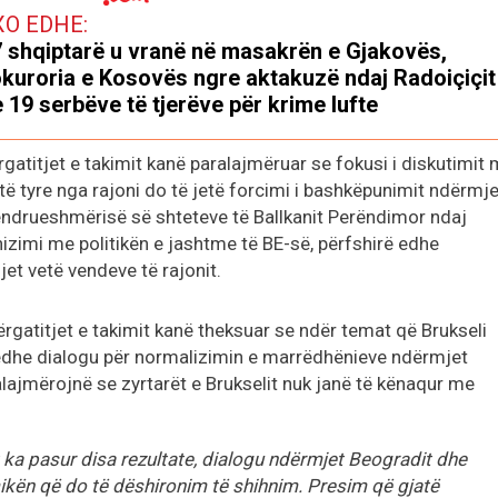
XO EDHE:
 shqiptarë u vranë në masakrën e Gjakovës,
kuroria e Kosovës ngre aktakuzë ndaj Radoiçiçit
 19 serbëve të tjerëve për krime lufte
gatitjet e takimit kanë paralajmëruar se fokusi i diskutimit
 tyre nga rajoni do të jetë forcimi i bashkëpunimit ndërmje
 qëndrueshmërisë së shteteve të Ballkanit Perëndimor ndaj
zimi me politikën e jashtme të BE-së, përfshirë edhe
et vetë vendeve të rajonit.
ërgatitjet e takimit kanë theksuar se ndër temat që Brukseli
 edhe dialogu për normalizimin e marrëdhënieve ndërmjet
ajmërojnë se zyrtarët e Brukselit nuk janë të kënaqur me
 ka pasur disa rezultate, dialogu ndërmjet Beogradit dhe
ikën që do të dëshironim të shihnim. Presim që gjatë