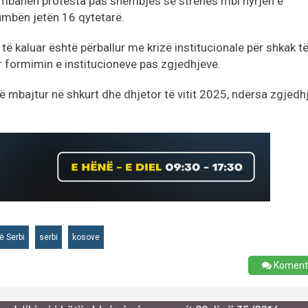
po mbahen protesta pas shembjes së strehës mbi hyrjen e
umbën jetën 16 qytetarë.
t të kaluar është përballur me krizë institucionale për shkak t
 formimin e institucioneve pas zgjedhjeve.
 mbajtur në shkurt dhe dhjetor të vitit 2025, ndërsa zgjedh
ë Serbi
serbi
kosove
Koment