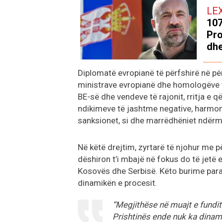
LE
107
Pro
dhe
Diplomatë evropianë të përfshirë në për
ministrave evropianë dhe homologëve të
BE-së dhe vendeve të rajonit, rritja e
ndikimeve të jashtme negative, harmoni
sanksionet, si dhe marrëdhëniet ndërmj
Në këtë drejtim, zyrtarë të njohur me p
dëshiron t’i mbajë në fokus do të jetë
Kosovës dhe Serbisë. Këto burime paral
dinamikën e procesit.
“Megjithëse në muajt e fundit
Prishtinës ende nuk ka dinam