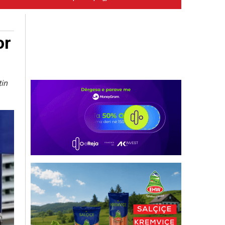
or
tin