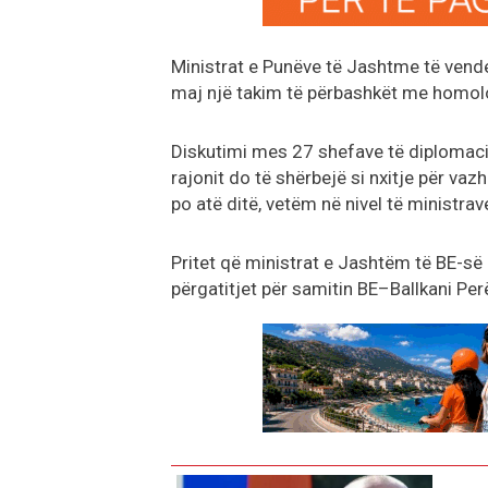
Ministrat e Punëve të Jashtme të vende
maj një takim të përbashkët me homol
Diskutimi mes 27 shefave të diplomaci
rajonit do të shërbejë si nxitje për va
po atë ditë, vetëm në nivel të ministrav
Pritet që ministrat e Jashtëm të BE-së 
përgatitjet për samitin BE–Ballkani Perë