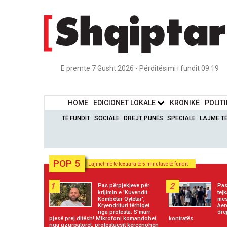
E premte 7 Gusht 2026 - Përditësimi i fundit 09:19
HOME
EDICIONET LOKALE
KRONIKË
POLIT
TË FUNDIT
SOCIALE
DREJT PUNËS
SPECIALE
LAJME T
POP 5
Lajmet më të lexuara të 5 minutave të fundit
1
2
Pas përpjekjeve për
Pas
krijimin e 'Kuvendit
tejk
Kombëtar Qytetar',
mes
Kryendrituri tërhiqet
Aer
nga protesta: S’marr
dre
pjesë prej ditësh! Mikrofoni komandohet
kontratës
nga uzurpatorët, protestuesit kërcënohen