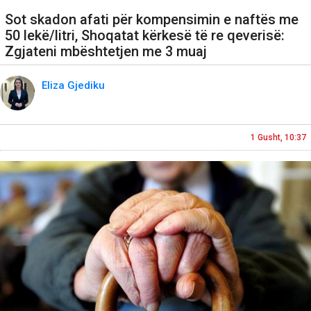
Sot skadon afati për kompensimin e naftës me
50 lekë/litri, Shoqatat kërkesë të re qeverisë:
Zgjateni mbështetjen me 3 muaj
Eliza Gjediku
1 Gusht, 10:37