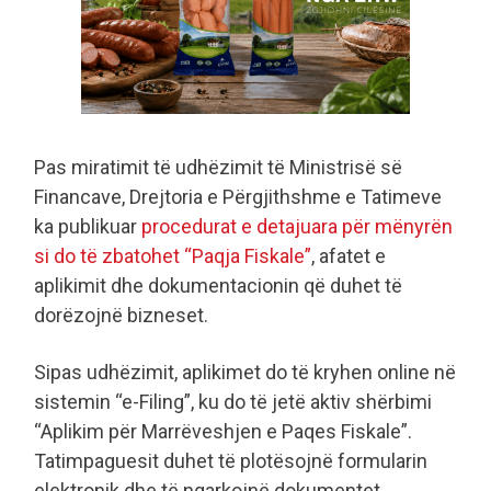
Pas miratimit të udhëzimit të Ministrisë së
Financave, Drejtoria e Përgjithshme e Tatimeve
ka publikuar
procedurat e detajuara për mënyrën
si do të zbatohet “Paqja Fiskale”
, afatet e
aplikimit dhe dokumentacionin që duhet të
dorëzojnë bizneset.
Sipas udhëzimit, aplikimet do të kryhen online në
sistemin “e-Filing”, ku do të jetë aktiv shërbimi
“Aplikim për Marrëveshjen e Paqes Fiskale”.
Tatimpaguesit duhet të plotësojnë formularin
elektronik dhe të ngarkojnë dokumentet