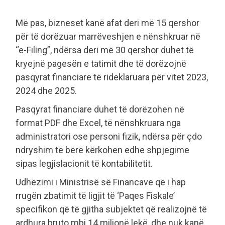
Më pas, bizneset kanë afat deri më 15 qershor
për të dorëzuar marrëveshjen e nënshkruar në
“e-Filing”, ndërsa deri më 30 qershor duhet të
kryejnë pagesën e tatimit dhe të dorëzojnë
pasqyrat financiare të rideklaruara për vitet 2023,
2024 dhe 2025.
Pasqyrat financiare duhet të dorëzohen në
format PDF dhe Excel, të nënshkruara nga
administratori ose personi fizik, ndërsa për çdo
ndryshim të bërë kërkohen edhe shpjegime
sipas legjislacionit të kontabilitetit.
Udhëzimi i Ministrisë së Financave që i hap
rrugën zbatimit të ligjit të ‘Paqes Fiskale’
specifikon që të gjitha subjektet që realizojnë të
ardhura bruto mbi 14 milionë lekë, dhe nuk kanë