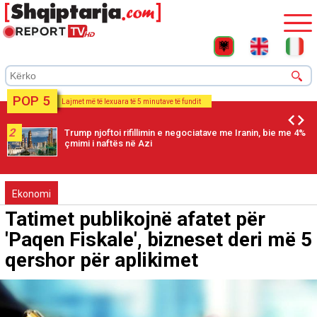
POP 5
Lajmet më të lexuara të 5 minutave të fundit
2
Trump njoftoi rifillimin e negociatave me Iranin, bie me 4%
çmimi i naftës në Azi
Ekonomi
Tatimet publikojnë afatet për
'Paqen Fiskale', bizneset deri më 5
qershor për aplikimet