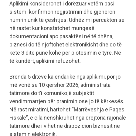
Aplikimi konsiderohet i dorëzuar vetëm pasi
sistemi konfirmon regjistrimin dhe gjeneron
numrin unik të çështjes. Udhëzimi përcakton se
në rastet kur konstatohet mungesë
dokumentacioni apo pasaktësi në të dhëna,
biznesi do të njoftohet elektronikisht dhe do të
ketë 3 ditë pune kohë për plotësimin e tyre. Në
të kundërt, aplikimi refuzohet.
Brenda 5 ditëve kalendarike nga aplikimi, por jo
më vonë se 10 qershor 2026, administrata
tatimore do t’i komunikojë subjektit
vendimmarrjen për pranimin ose jo të kërkesës.
Në rast miratimi, hartohet “Marrëveshja e Paqes
Fiskale”, e cila nënshkruhet nga drejtoria rajonale
tatimore dhe i vihet në dispozicion biznesit në
sistemin elektronik.