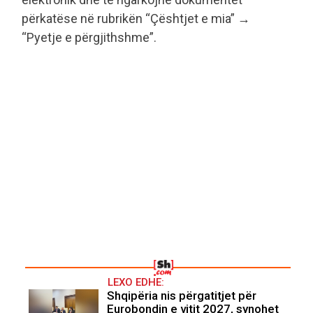
përkatëse në rubrikën “Çështjet e mia” →
“Pyetje e përgjithshme”.
LEXO EDHE:
Shqipëria nis përgatitjet për
Eurobondin e vitit 2027, synohet