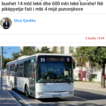
buxhet 14 mld lekë dhe 600 mln lekë borxhe! Në
pikëpyetje fati i mbi 4 mijë punonjësve
Eliza Gjediku
5 Gusht, 16:09