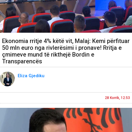
Ekonomia rritje 4% këtë vit, Malaj: Kemi përfituar
50 mln euro nga rivlerësimi i pronave! Rritja e
çmimeve mund të rikthejë Bordin e
Transparencës
Eliza Gjediku
28 Korrik, 12:53