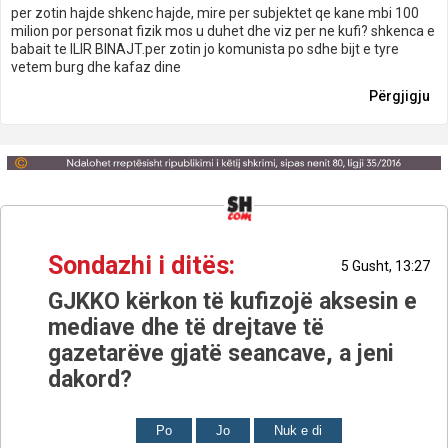
per zotin hajde shkenc hajde, mire per subjektet qe kane mbi 100
milion por personat fizik mos u duhet dhe viz per ne kufi? shkenca e
babait te ILIR BINAJT.per zotin jo komunista po sdhe bijt e tyre
vetem burg dhe kafaz dine
Përgjigju
Sondazhi i ditës:
5 Gusht, 13:27
GJKKO kërkon të kufizojë aksesin e
mediave dhe të drejtave të
gazetarëve gjatë seancave, a jeni
dakord?
Po
Jo
Nuk e di