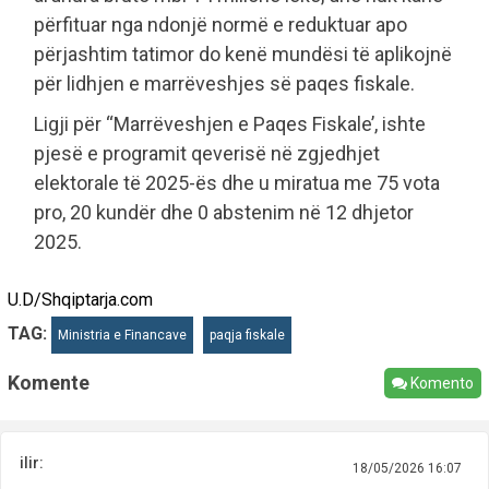
përfituar nga ndonjë normë e reduktuar apo
përjashtim tatimor do kenë mundësi të aplikojnë
për lidhjen e marrëveshjes së paqes fiskale.
Ligji për “Marrëveshjen e Paqes Fiskale’, ishte
pjesë e programit qeverisë në zgjedhjet
elektorale të 2025-ës dhe u miratua me 75 vota
pro, 20 kundër dhe 0 abstenim në 12 dhjetor
2025.
U.D/Shqiptarja.com
TAG:
Ministria e Financave
paqja fiskale
Komente
Komento
ilir:
18/05/2026 16:07