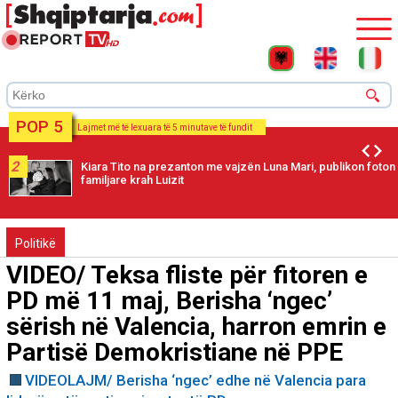
POP 5
Lajmet më të lexuara të 5 minutave të fundit
2
Kiara Tito na prezanton me vajzën Luna Mari, publikon foton
familjare krah Luizit
Politikë
VIDEO/ Teksa fliste për fitoren e
PD më 11 maj, Berisha ‘ngec’
sërish në Valencia, harron emrin e
Partisë Demokristiane në PPE
VIDEOLAJM/ Berisha ‘ngec’ edhe në Valencia para