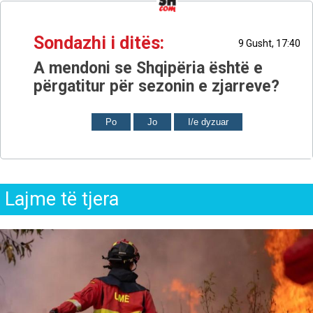
Sondazhi i ditës:
9 Gusht, 17:40
A mendoni se Shqipëria është e
përgatitur për sezonin e zjarreve?
Po
Jo
I/e dyzuar
Lajme të tjera