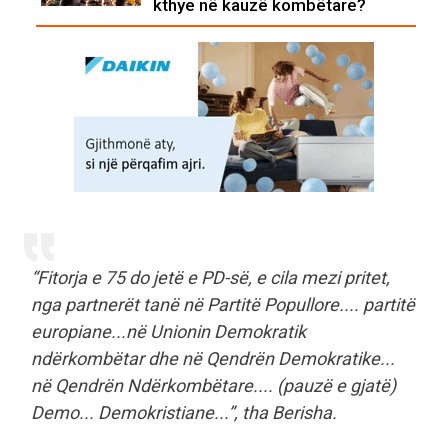
kthye në kauzë kombëtare?
“Fitorja e 75 do jetë e PD-së, e cila mezi pritet,
nga partnerët tanë në Partitë Popullore.... partitë
europiane...në Unionin Demokratik
ndërkombëtar dhe në Qendrën Demokratike...
në Qendrën Ndërkombëtare.... (pauzë e gjatë)
Demo... Demokristiane...”, tha Berisha.