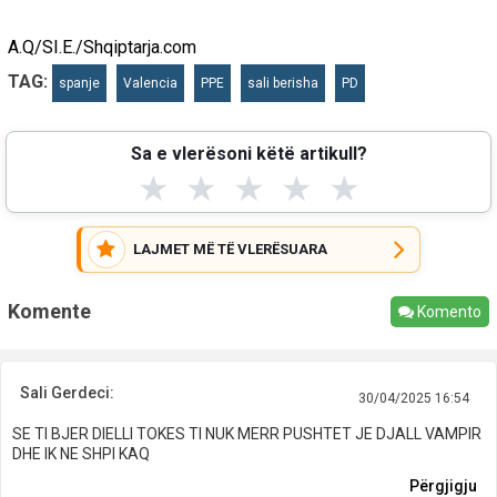
A.Q/SI.E./Shqiptarja.com
TAG:
spanje
Valencia
PPE
sali berisha
PD
Sa e vlerësoni këtë artikull?
★
★
★
★
★
LAJMET MË TË VLERËSUARA
Komente
Komento
Sali Gerdeci:
30/04/2025 16:54
SE TI BJER DIELLI TOKES TI NUK MERR PUSHTET JE DJALL VAMPIR
DHE IK NE SHPI KAQ
Përgjigju