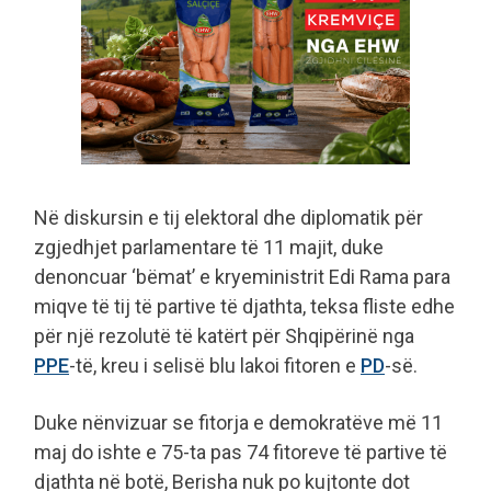
Në diskursin e tij elektoral dhe diplomatik për
zgjedhjet parlamentare të 11 majit, duke
denoncuar ‘bëmat’ e kryeministrit Edi Rama para
miqve të tij të partive të djathta, teksa fliste edhe
për një rezolutë të katërt për Shqipërinë nga
PPE
-të, kreu i selisë blu lakoi fitoren e
PD
-së.
Duke nënvizuar se fitorja e demokratëve më 11
maj do ishte e 75-ta pas 74 fitoreve të partive të
djathta në botë, Berisha nuk po kujtonte dot