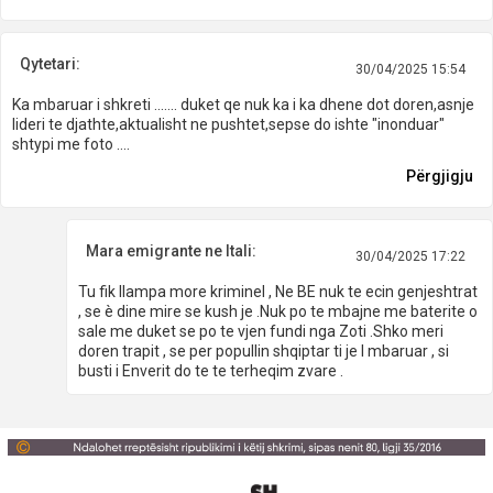
Qytetari:
30/04/2025 15:54
Ka mbaruar i shkreti ....... duket qe nuk ka i ka dhene dot doren,asnje
lideri te djathte,aktualisht ne pushtet,sepse do ishte "inonduar"
shtypi me foto ....
Përgjigju
Mara emigrante ne Itali:
30/04/2025 17:22
Tu fik llampa more kriminel , Ne BE nuk te ecin genjeshtrat
, se è dine mire se kush je .Nuk po te mbajne me baterite o
sale me duket se po te vjen fundi nga Zoti .Shko meri
doren trapit , se per popullin shqiptar ti je I mbaruar , si
busti i Enverit do te te terheqim zvare .