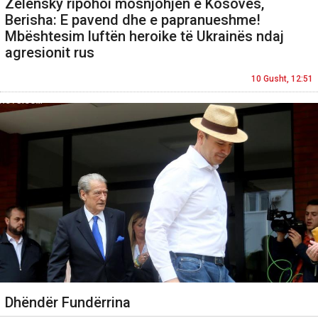
Zelensky ripohoi mosnjohjen e Kosovës,
Berisha: E pavend dhe e papranueshme!
Mbështesim luftën heroike të Ukrainës ndaj
agresionit rus
10 Gusht, 12:51
Dhëndër Fundërrina