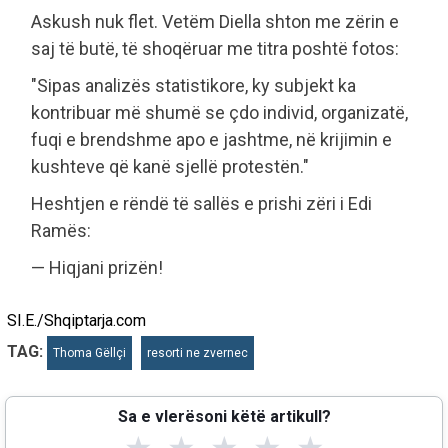
Askush nuk flet. Vetëm Diella shton me zërin e
saj të butë, të shoqëruar me titra poshtë fotos:
"Sipas analizës statistikore, ky subjekt ka
kontribuar më shumë se çdo individ, organizatë,
fuqi e brendshme apo e jashtme, në krijimin e
kushteve që kanë sjellë protestën."
Heshtjen e rëndë të sallës e prishi zëri i Edi
Ramës:
— Hiqjani prizën!
SI.E./Shqiptarja.com
TAG:
Thoma Gëllçi
resorti ne zvernec
Sa e vlerësoni këtë artikull?
★
★
★
★
★