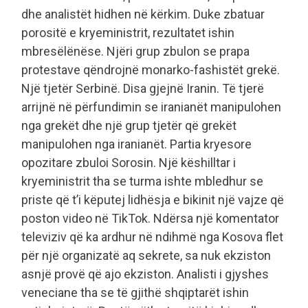
dhe analistët hidhen në kërkim. Duke zbatuar
porositë e kryeministrit, rezultatet ishin
mbresëlënëse. Njëri grup zbulon se prapa
protestave qëndrojnë monarko-fashistët grekë.
Një tjetër Serbinë. Disa gjejnë Iranin. Të tjerë
arrijnë në përfundimin se iranianët manipulohen
nga grekët dhe një grup tjetër që grekët
manipulohen nga iranianët. Partia kryesore
opozitare zbuloi Sorosin. Një këshilltar i
kryeministrit tha se turma ishte mbledhur se
priste që t’i këputej lidhësja e bikinit një vajze që
poston video në TikTok. Ndërsa një komentator
televiziv që ka ardhur në ndihmë nga Kosova flet
për një organizatë aq sekrete, sa nuk ekziston
asnjë provë që ajo ekziston. Analisti i gjyshes
veneciane tha se të gjithë shqiptarët ishin