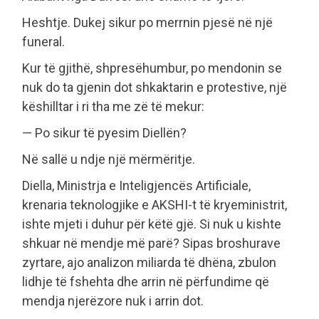
Heshtje. Dukej sikur po merrnin pjesë në një
funeral.
Kur të gjithë, shpresëhumbur, po mendonin se
nuk do ta gjenin dot shkaktarin e protestive, një
këshilltar i ri tha me zë të mekur:
— Po sikur të pyesim Diellën?
Në sallë u ndje një mërmëritje.
Diella, Ministrja e Inteligjencës Artificiale,
krenaria teknologjike e AKSHI-t të kryeministrit,
ishte mjeti i duhur për këtë gjë. Si nuk u kishte
shkuar në mendje më parë? Sipas broshurave
zyrtare, ajo analizon miliarda të dhëna, zbulon
lidhje të fshehta dhe arrin në përfundime që
mendja njerëzore nuk i arrin dot.