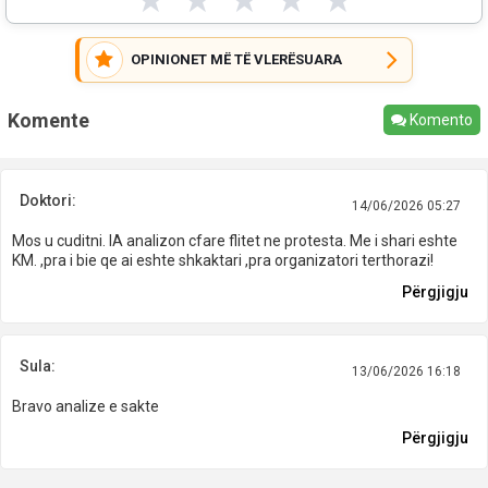
OPINIONET MË TË VLERËSUARA
Komente
Komento
Doktori:
14/06/2026 05:27
Mos u cuditni. IA analizon cfare flitet ne protesta. Me i shari eshte
KM. ,pra i bie qe ai eshte shkaktari ,pra organizatori terthorazi!
Përgjigju
Sula:
13/06/2026 16:18
Bravo analize e sakte
Përgjigju