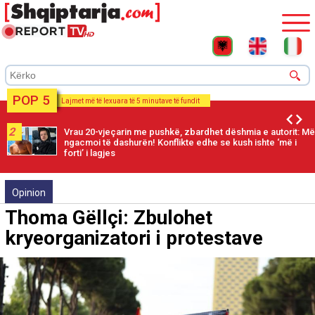
POP 5
Lajmet më të lexuara të 5 minutave të fundit
2
Vrau 20-vjeçarin me pushkë, zbardhet dëshmia e autorit: Më
ngacmoi të dashurën! Konflikte edhe se kush ishte ‘më i
forti’ i lagjes
Opinion
Thoma Gëllçi: Zbulohet
kryeorganizatori i protestave