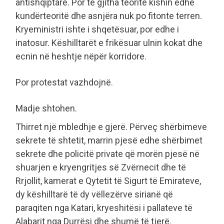
antishqiptarë. Por të gjitha teoritë kishin edhe
kundërteoritë dhe asnjëra nuk po fitonte terren.
Kryeministri ishte i shqetësuar, por edhe i
inatosur. Këshilltarët e frikësuar ulnin kokat dhe
ecnin në heshtje nëpër korridore.
Por protestat vazhdojnë.
Madje shtohen.
Thirret një mbledhje e gjerë. Përveç shërbimeve
sekrete të shtetit, marrin pjesë edhe shërbimet
sekrete dhe policitë private që morën pjesë në
shuarjen e kryengritjes së Zvërnecit dhe të
Rrjollit, kamerat e Qytetit të Sigurt të Emirateve,
dy këshilltarë të dy vëllezërve sirianë që
paraqiten nga Katari, kryeshitësi i pallateve të
Alabarit nga Durrësi dhe shumë të tjerë.