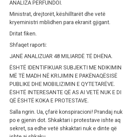
ANALIZA PËRFUNDOI.
Ministrat, drejtorët, këshilltarët dhe vetë
kryeministri mblidhen para ekranit gjigant.
Dritat fiken.
Shfaqet raporti:
JANË ANALIZUAR 48 MILIARDË TË DHËNA.
ËSHTË IDENTIFIKUAR SUBJEKTI ME NDIKIMIN
MË TË MADH NË KRIJIMIN E PAKËNAQËSISË
PUBLIKE DHE MOBILIZIMIN E QYTETARËVE.
ËSHTË INTERESANTE QË AS AI VETË NUK E DI
QË ËSHTË KOKA E PROTESTAVE.
Salla ngrin. Ua, çfarë konspiracioni! Prandaj nuk
po e gjenin dot. Shkaktari i protestave ishte aq
sekret, sa edhe vetë shkaktari nuk e dinte që
ishte ai shkaku.