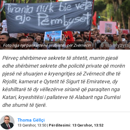
Foto nga një pankartë në protestën për Zvërnecin
Përveç shërbimeve sekrete të shtetit, marrin pjesë
edhe shërbimet sekrete dhe policitë private që morën
pjesë në shuarjen e kryengritjes së Zvërnecit dhe të
Rrjollit, kamerat e Qytetit të Sigurt të Emirateve, dy
këshilltarë të dy vëllezërve sirianë që paraqiten nga
Katari, kryeshitësi i pallateve të Alabarit nga Durrësi
dhe shumë të tjerë.
Thoma Gëllçi
13 Qershor, 13:50 |
Përditesimi: 13 Qershor, 13:52