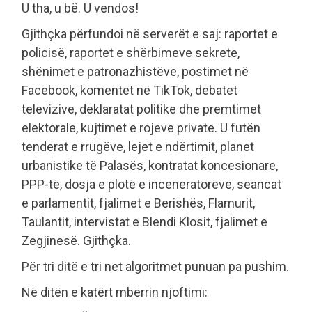
U tha, u bë. U vendos!
Gjithçka përfundoi në serverët e saj: raportet e
policisë, raportet e shërbimeve sekrete,
shënimet e patronazhistëve, postimet në
Facebook, komentet në TikTok, debatet
televizive, deklaratat politike dhe premtimet
elektorale, kujtimet e rojeve private. U futën
tenderat e rrugëve, lejet e ndërtimit, planet
urbanistike të Palasës, kontratat koncesionare,
PPP-të, dosja e plotë e inceneratorëve, seancat
e parlamentit, fjalimet e Berishës, Flamurit,
Taulantit, intervistat e Blendi Klosit, fjalimet e
Zegjinesë. Gjithçka.
Për tri ditë e tri net algoritmet punuan pa pushim.
Në ditën e katërt mbërrin njoftimi: