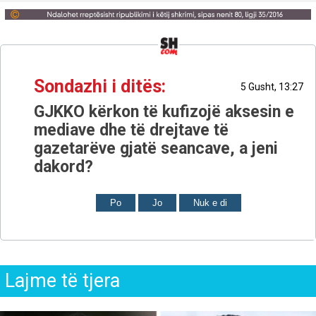
Sondazhi i ditës:
5 Gusht, 13:27
GJKKO kërkon të kufizojë aksesin e
mediave dhe të drejtave të
gazetarëve gjatë seancave, a jeni
dakord?
Po
Jo
Nuk e di
Lajme të tjera