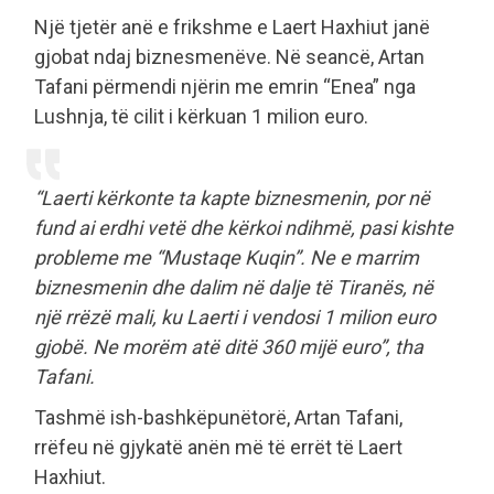
Një tjetër anë e frikshme e Laert Haxhiut janë
gjobat ndaj biznesmenëve. Në seancë, Artan
Tafani përmendi njërin me emrin “Enea” nga
Lushnja, të cilit i kërkuan 1 milion euro.
“Laerti kërkonte ta kapte biznesmenin, por në
fund ai erdhi vetë dhe kërkoi ndihmë, pasi kishte
probleme me “Mustaqe Kuqin”. Ne e marrim
biznesmenin dhe dalim në dalje të Tiranës, në
një rrëzë mali, ku Laerti i vendosi 1 milion euro
gjobë. Ne morëm atë ditë 360 mijë euro”, tha
Tafani.
Tashmë ish-bashkëpunëtorë, Artan Tafani,
rrëfeu në gjykatë anën më të errët të Laert
Haxhiut.