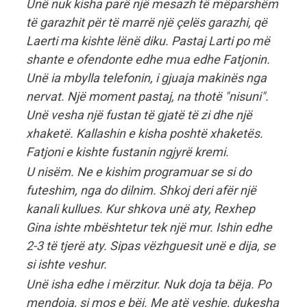
Unë nuk kisha parë një mesazh të mëparshëm
të garazhit për të marrë një çelës garazhi, që
Laerti ma kishte lënë diku. Pastaj Larti po më
shante e ofendonte edhe mua edhe Fatjonin.
Unë ia mbylla telefonin, i gjuaja makinës nga
nervat. Një moment pastaj, na thotë "nisuni".
Unë vesha një fustan të gjatë të zi dhe një
xhaketë. Kallashin e kisha poshtë xhaketës.
Fatjoni e kishte fustanin ngjyrë kremi.
U nisëm. Ne e kishim programuar se si do
futeshim, nga do dilnim. Shkoj deri afër një
kanali kullues. Kur shkova unë aty, Rexhep
Gina ishte mbështetur tek një mur. Ishin edhe
2-3 të tjerë aty. Sipas vëzhguesit unë e dija, se
si ishte veshur.
Unë isha edhe i mërzitur. Nuk doja ta bëja. Po
mendoja, si mos e bëj. Me atë veshje, dukesha