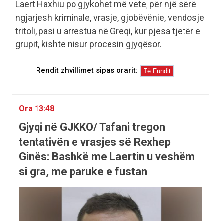
Laert Haxhiu po gjykohet më vete, për një sërë
ngjarjesh kriminale, vrasje, gjobëvënie, vendosje
tritoli, pasi u arrestua në Greqi, kur pjesa tjetër e
grupit, kishte nisur procesin gjyqësor.
Rendit zhvillimet sipas orarit:
Ora 13:48
Gjyqi në GJKKO/ Tafani tregon
tentativën e vrasjes së Rexhep
Ginës: Bashkë me Laertin u veshëm
si gra, me paruke e fustan