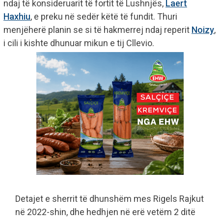
ndaj të konsideruarit të fortit të Lushnjës,
Laert
Haxhiu
, e preku në sedër këtë të fundit. Thuri
menjëherë planin se si të hakmerrej ndaj reperit
Noizy
,
i cili i kishte dhunuar mikun e tij Cllevio.
Detajet e sherrit të dhunshëm mes Rigels Rajkut
në 2022-shin, dhe hedhjen në erë vetëm 2 ditë