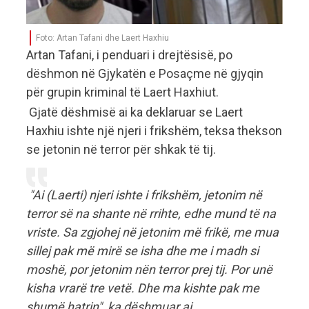
Foto: Artan Tafani dhe Laert Haxhiu
Artan Tafani, i penduari i drejtësisë, po
dëshmon në Gjykatën e Posaçme në gjyqin
për grupin kriminal të Laert Haxhiut.
Gjatë dëshmisë ai ka deklaruar se Laert
Haxhiu ishte një njeri i frikshëm, teksa thekson
se jetonin në terror për shkak të tij.
"Ai (Laerti) njeri ishte i frikshëm, jetonim në
terror së na shante në rrihte, edhe mund të na
vriste. Sa zgjohej në jetonim më frikë, me mua
sillej pak më mirë se isha dhe me i madh si
moshë, por jetonim nën terror prej tij. Por unë
kisha vrarë tre vetë. Dhe ma kishte pak me
shumë hatrin", ka dëshmuar ai.