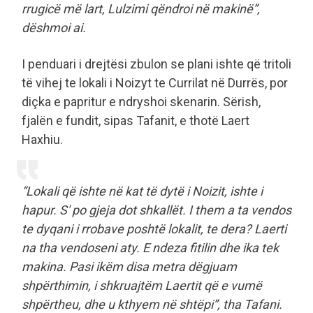
rrugicë më lart, Lulzimi qëndroi në makinë”,
dëshmoi ai.
I penduari i drejtësi zbulon se plani ishte që tritoli
të vihej te lokali i Noizyt te Currilat në Durrës, por
diçka e papritur e ndryshoi skenarin. Sërish,
fjalën e fundit, sipas Tafanit, e thotë Laert
Haxhiu.
“Lokali që ishte në kat të dytë i Noizit, ishte i
hapur. S' po gjeja dot shkallët. I them a ta vendos
te dyqani i rrobave poshtë lokalit, te dera? Laerti
na tha vendoseni aty. E ndeza fitilin dhe ika tek
makina. Pasi ikëm disa metra dëgjuam
shpërthimin, i shkruajtëm Laertit që e vumë
shpërtheu, dhe u kthyem në shtëpi”, tha Tafani.