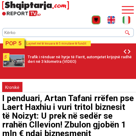
POP 5
Lajmet më të lexuara të 5 minutave të fundit
5
Trafik i rënduar në hyrje të Fierit, automjetet krijojnë radhë
deri në 3 kilometra (VIDEO)
Kronikë
I penduari, Artan Tafani rrëfen pse
Laert Haxhiu i vuri tritol biznesit
të Noizyt: U prek në sedër se
rrahën Cllevion! Zbulon gjobën 1
mln € ndaj biznesmenit