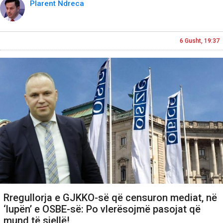
Plarent Ndreca
6 Gusht, 19:37
Rregullorja e GJKKO-së që censuron mediat, në
‘lupën’ e OSBE-së: Po vlerësojmë pasojat që
mund të sjellë!