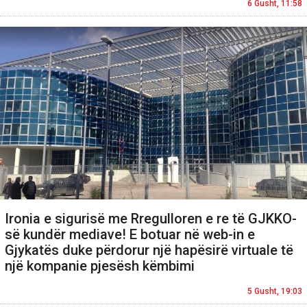
6 Gusht, 11:58
Ironia e sigurisë me Rregulloren e re të GJKKO-
së kundër mediave! E botuar në web-in e
Gjykatës duke përdorur një hapësirë virtuale të
një kompanie pjesësh këmbimi
5 Gusht, 19:03