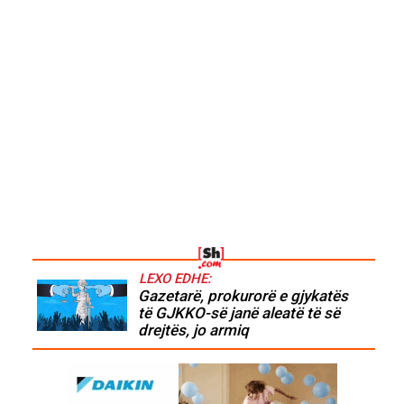
LEXO EDHE:
Gazetarë, prokurorë e gjykatës
të GJKKO-së janë aleatë të së
drejtës, jo armiq