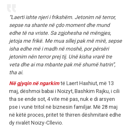
“Laerti ishte njeri i frikshëm. Jetonim në terror,
sepse na shante në çdo moment dhe mund
edhe të na vriste. Sa zgjohesha në mëngjes,
jetoja me frikë. Me mua sillej pak më mirë, sepse
isha edhe më i madh në moshë, por përsëri
jetonim nën terror prej tij. Unë kisha vrarë tre
veta dhe ai ma mbante pak më shumë hatrin”,
tha ai.
Në gjyqin në ngarkim
të Laert Haxhiut, më 13
maj, dëshmoi babai i Noizyt, Bashkim Rajku, i cili
tha se ende sot, 4 vite më pas, nuk e di arsyen
pse i vunë tritol në biznesin familjar. Më 28 maj
në këtë proces, pritet të thirren dëshmitarë edhe
dy rivalët Noizy-Cllevio.