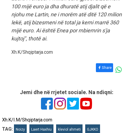
100 mijë euro ja dha dhuratë atij djalit që e
njohu me Lartin, ne i morëm atë ditë 120 milion
lekë, atij bizesmeni në total ja kemi marrë 360
mijë euro. Ai është Enea por mbiemrin s'ja
kujtoj", thotë ai.
Xh.K/Shqiptarja.com
Share
Jemi dhe në rrjetet sociale. Na ndiqni:
Xh.K/I.M/Shqiptarja.com
TAG:
Noizy
Laert Haxhiu
kleviol ahmeti
GJKKO