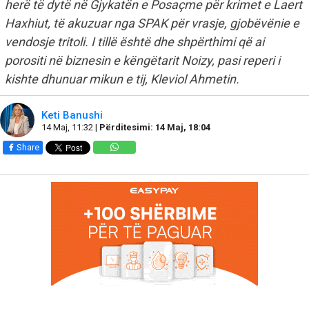
herë të dytë në Gjykatën e Posaçme për krimet e Laert
Haxhiut, të akuzuar nga SPAK për vrasje, gjobëvënie e
vendosje tritoli. I tillë është dhe shpërthimi që ai
porositi në biznesin e këngëtarit Noizy, pasi reperi i
kishte dhunuar mikun e tij, Kleviol Ahmetin.
Keti Banushi
14 Maj, 11:32 |
Përditesimi: 14 Maj, 18:04
Share