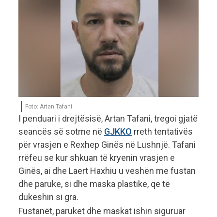
Foto: Artan Tafani
I penduari i drejtësisë, Artan Tafani, tregoi gjatë
seancës së sotme në
GJKKO
rreth tentativës
për vrasjen e Rexhep Ginës në Lushnjë. Tafani
rrëfeu se kur shkuan të kryenin vrasjen e
Ginës, ai dhe Laert Haxhiu u veshën me fustan
dhe paruke, si dhe maska plastike, që të
dukeshin si gra.
Fustanët, paruket dhe maskat ishin siguruar