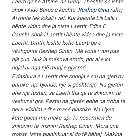
Laerti që në Athinë, në Greqi. Thoshte se ishte
shok i Aldo Bares e kështu.
Rexhep Gina
ruhej.
Ai rrinte tek lokali i vet. Kur kalonte Lili Lala i
bënte video dhe ja niste Laertit. Edhe E.
Caushi, shok i Laertit i bënte video dhe ja niste
Laertit. Dmth, kishte kohë Laerti që e
vëzhgonte Rexhep Ginën. Më vonë i vuri pas
një çun. Nuk ia mësova emrin, por ai e ka
ndjekur nga një muaj e gjysmë.
E dashura e Laertit dhe shoqja e saj na gjeti dy
paruke, një bjonde, një si gështenjë. Na gjetën
dhe një fustan, se Laerti tha që të shkonim të
veshur si gra. Pastaj na gjetën edhe ca rroba të
tjera. Kishim edhe masë plastike. Na i lyen
këto gocat me make-up. Të nesërmen do
shkonim të vrisnim Rexhep Ginën. Mora unë
rrobat. Ishte planifikuar si do të bëhej. Makina