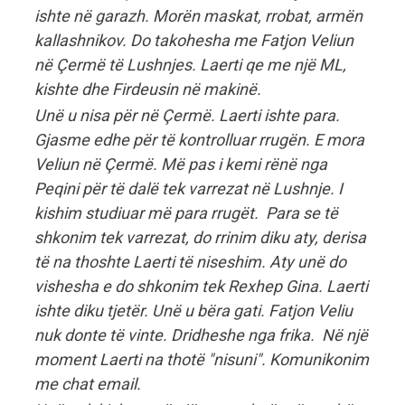
ishte në garazh. Morën maskat, rrobat, armën
kallashnikov. Do takohesha me Fatjon Veliun
në Çermë të Lushnjes. Laerti qe me një ML,
kishte dhe Firdeusin në makinë.
Unë u nisa për në Çermë. Laerti ishte para.
Gjasme edhe për të kontrolluar rrugën. E mora
Veliun në Çermë. Më pas i kemi rënë nga
Peqini për të dalë tek varrezat në Lushnje. I
kishim studiuar më para rrugët. Para se të
shkonim tek varrezat, do rrinim diku aty, derisa
të na thoshte Laerti të niseshim. Aty unë do
vishesha e do shkonim tek Rexhep Gina. Laerti
ishte diku tjetër. Unë u bëra gati. Fatjon Veliu
nuk donte të vinte. Dridheshe nga frika. Në një
moment Laerti na thotë "nisuni". Komunikonim
me chat email.