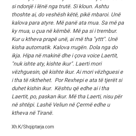
si ndonjë i lënë nga trutë. Si kloun. Ashtu
thoshte ai, do veshësh këtë, pikë mbaroi. Unë
kalova para atyre. Më panë ata mua. Sa më pa
ky mua, u çua në këmbë. Më pa si i trembur.
Kur u ktheva prapë unë, ai më tha "yttt". Unë
kisha automatik. Kalova rrugën. Dola nga do
ikja. Hipa në makinë dhe i çova voice Laertit,
"nuk ishte aty, kishte ikur". Laerti mori
vëzhguesin, që kishte ikur. Ai mori vëzhguesi e
i tha të rikthehet. Por Rexhepi e ata të tjerët si
duhet kishin ikur. Kështu që edhe ai i tha
Laertit, po, paskan ikur. Më tha Laerti, nisu për
në shtëpi. Lashë Veliun në Çermë edhe u
ktheva në Tiranë.
Xh.K/Shqiptarja.com