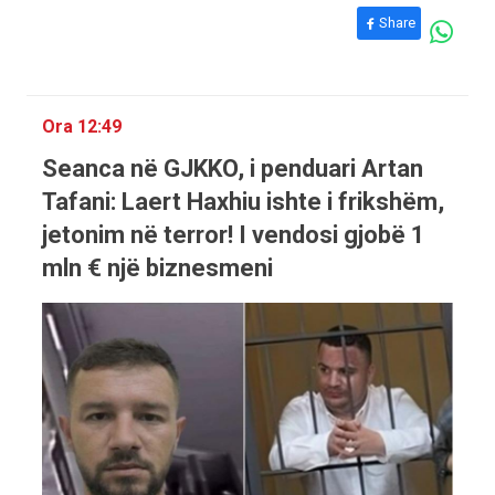
Share
Ora 12:49
Seanca në GJKKO, i penduari Artan
Tafani: Laert Haxhiu ishte i frikshëm,
jetonim në terror! I vendosi gjobë 1
mln € një biznesmeni