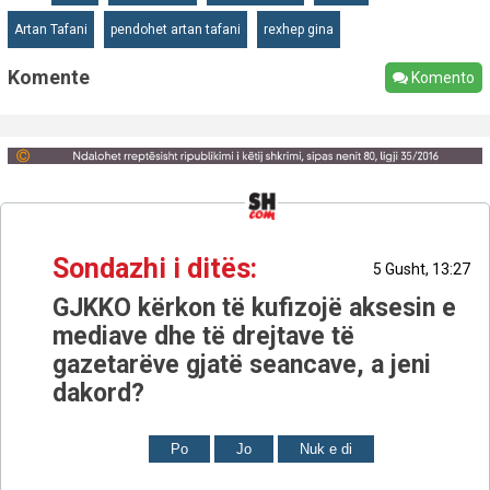
Artan Tafani
pendohet artan tafani
rexhep gina
Komente
Komento
Sondazhi i ditës:
5 Gusht, 13:27
GJKKO kërkon të kufizojë aksesin e
mediave dhe të drejtave të
gazetarëve gjatë seancave, a jeni
dakord?
Po
Jo
Nuk e di