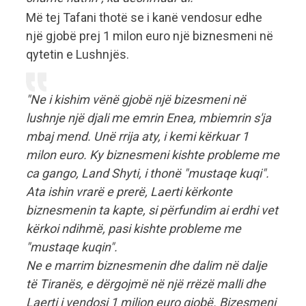
Më tej Tafani thotë se i kanë vendosur edhe
një gjobë prej 1 milon euro një biznesmeni në
qytetin e Lushnjës.
"Ne i kishim vënë gjobë një bizesmeni në
lushnje një djali me emrin Enea, mbiemrin s'ja
mbaj mend. Unë rrija aty, i kemi kërkuar 1
milon euro. Ky biznesmeni kishte probleme me
ca gango, Land Shyti, i thonë "mustaqe kuqi".
Ata ishin vrarë e prerë, Laerti kërkonte
biznesmenin ta kapte, si përfundim ai erdhi vet
kërkoi ndihmë, pasi kishte probleme me
"mustaqe kuqin".
Ne e marrim biznesmenin dhe dalim në dalje
të Tiranës, e dërgojmë në një rrëzë malli dhe
Laerti i vendosi 1 milion euro gjobë. Bizesmeni