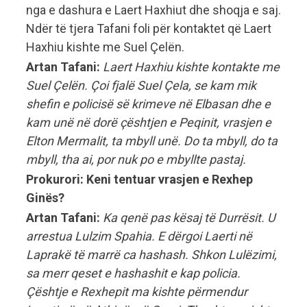
nga e dashura e Laert Haxhiut dhe shoqja e saj.
Ndër të tjera Tafani foli për kontaktet që Laert
Haxhiu kishte me Suel Çelën.
Artan Tafani:
Laert Haxhiu kishte kontakte me
Suel Çelën. Çoi fjalë Suel Çela, se kam mik
shefin e policisë së krimeve në Elbasan dhe e
kam unë në dorë çështjen e Peqinit, vrasjen e
Elton Mermalit, ta mbyll unë. Do ta mbyll, do ta
mbyll, tha ai, por nuk po e mbyllte pastaj.
Prokurori: Keni tentuar vrasjen e Rexhep
Ginës?
Artan Tafani:
Ka qenë pas kësaj të Durrësit. U
arrestua Lulzim Spahia. E dërgoi Laerti në
Laprakë të marrë ca hashash. Shkon Lulëzimi,
sa merr qeset e hashashit e kap policia.
Çështje e Rexhepit ma kishte përmendur