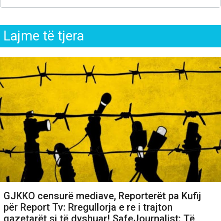
Lajme të tjera
GJKKO censurë mediave, Reporterët pa Kufij
për Report Tv: Rregullorja e re i trajton
gazetarët si të dyshuar! SafeJournalist: Të