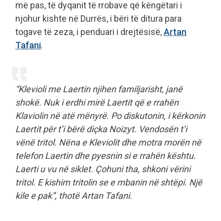
më pas, të dyqanit të rrobave që këngëtari i
njohur kishte në Durrës, i bëri të ditura para
togave të zeza, i penduari i drejtësisë,
Artan
Tafani
.
“Klevioli me Laertin njihen familjarisht, janë
shokë. Nuk i erdhi mirë Laertit që e rrahën
Klaviolin në atë mënyrë. Po diskutonin, i kërkonin
Laertit për t’i bërë diçka Noizyt. Vendosën t’i
vënë tritol. Nëna e Kleviolit dhe motra morën në
telefon Laertin dhe pyesnin si e rrahën kështu.
Laerti u vu në siklet. Çohuni tha, shkoni vërini
tritol. E kishim tritolin se e mbanin në shtëpi. Një
kile e pak”, thotë Artan Tafani.