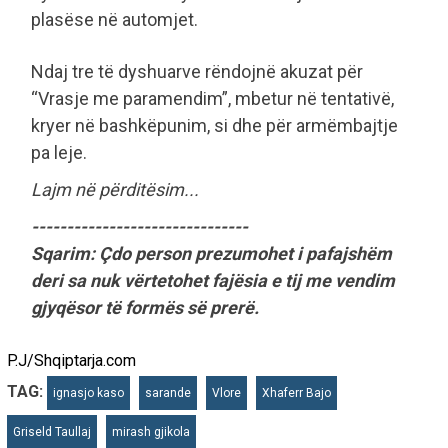
plasëse në automjet.
Ndaj tre të dyshuarve rëndojnë akuzat për
“Vrasje me paramendim”, mbetur në tentativë,
kryer në bashkëpunim, si dhe për armëmbajtje
pa leje.
Lajm në përditësim...
-------------------------------
Sqarim: Çdo person prezumohet i pafajshëm
deri sa nuk vërtetohet fajësia e tij me vendim
gjyqësor të formës së prerë.
P.J/Shqiptarja.com
TAG:
ignasjo kaso
sarande
Vlore
Xhaferr Bajo
Griseld Taullaj
mirash gjikola