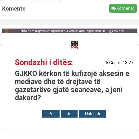
Komente
Komento
Sondazhi i ditës:
5 Gusht, 13:27
GJKKO kërkon të kufizojë aksesin e
mediave dhe të drejtave të
gazetarëve gjatë seancave, a jeni
dakord?
Po
Jo
Nuk e di