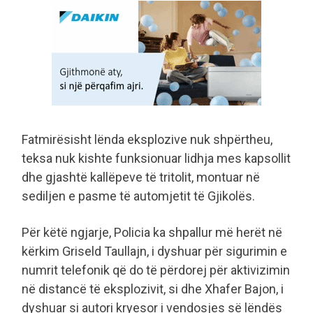
Fatmirësisht lënda eksplozive nuk shpërtheu,
teksa nuk kishte funksionuar lidhja mes kapsollit
dhe gjashtë kallëpeve të tritolit, montuar në
sediljen e pasme të automjetit të Gjikolës.
Për këtë ngjarje, Policia ka shpallur më herët në
kërkim Griseld Taullajn, i dyshuar për sigurimin e
numrit telefonik që do të përdorej për aktivizimin
në distancë të eksplozivit, si dhe Xhafer Bajon, i
dyshuar si autori kryesor i vendosjes së lëndës