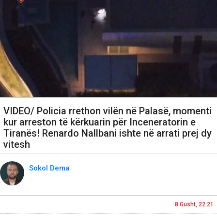
VIDEO/ Policia rrethon vilën në Palasë, momenti
kur arreston të kërkuarin për Inceneratorin e
Tiranës! Renardo Nallbani ishte në arrati prej dy
vitesh
Sokol Dema
8 Gusht, 22:21