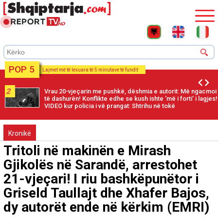
POP 5
Lajmet më të lexuara të 5 minutave të fundit
2
Vrau 20-vjeçarin me pushkë, dëshmia e autorit: Më ngacmoi
të dashurën! Konflikte edhe se kush ishte ‘më i forti’ i lagjes!
VIDEO kur policia i vë prangat: Shtrihu në tokë
Kronikë
Tritoli në makinën e Mirash
Gjikolës në Sarandë, arrestohet
21-vjeçari! I riu bashkëpunëtor i
Griseld Taullajt dhe Xhafer Bajos,
dy autorët ende në kërkim (EMRI)