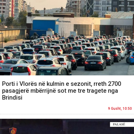
Porti i Vlorës në kulmin e sezonit, rreth 2700
pasagjerë mbërrijnë sot me tre tragete nga
Brindisi
9 Gusht, 10:50