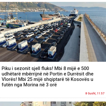
Piku i sezonit sjell fluks! Mbi 8 mijë e 500
udhëtarë mbërrijnë në Portin e Durrësit dhe
Vlorës! Mbi 25 mijë shqiptarë të Kosovës u
futën nga Morina në 3 orë
8 Gusht, 11:57