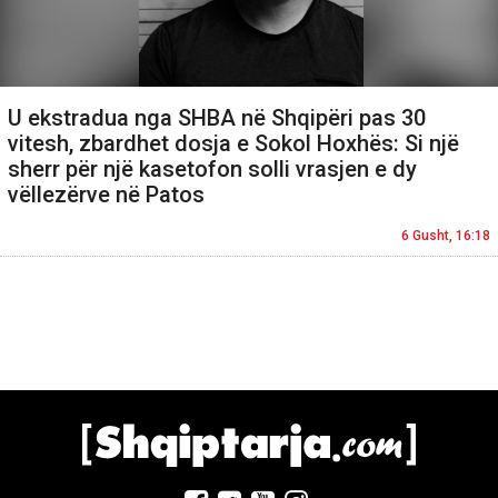
U ekstradua nga SHBA në Shqipëri pas 30
vitesh, zbardhet dosja e Sokol Hoxhës: Si një
sherr për një kasetofon solli vrasjen e dy
vëllezërve në Patos
6 Gusht, 16:18