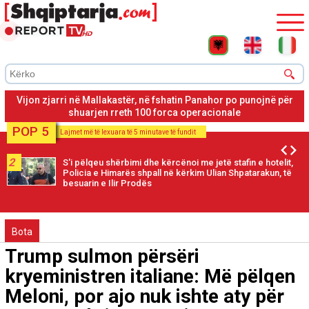
Mallakastër, rinis ndërhyrja nga ajri për shuarjen e vatrës së
zjarrit në fshatin Panahor
POP 5
Lajmet më të lexuara të 5 minutave të fundit
2
S'i pëlqeu shërbimi dhe kërcënoi me jetë stafin e hotelit,
Policia e Himarës shpall në kërkim Ulian Shpatarakun, të
besuarin e Ilir Prodës
Bota
Trump sulmon përsëri
kryeministren italiane: Më pëlqen
Meloni, por ajo nuk ishte aty për