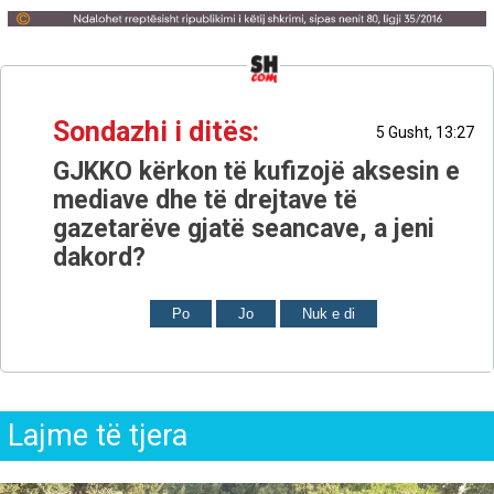
Sondazhi i ditës:
5 Gusht, 13:27
GJKKO kërkon të kufizojë aksesin e
mediave dhe të drejtave të
gazetarëve gjatë seancave, a jeni
dakord?
Po
Jo
Nuk e di
Lajme të tjera