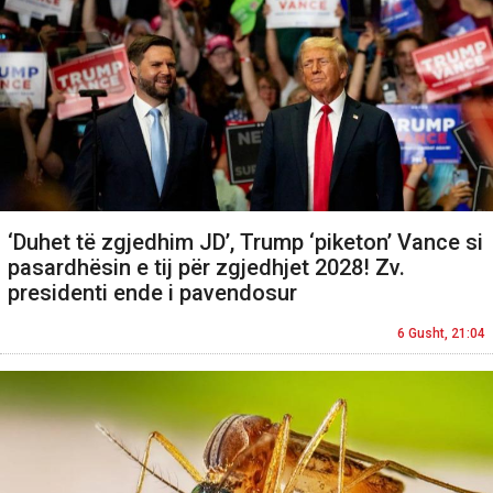
‘Duhet të zgjedhim JD’, Trump ‘piketon’ Vance si
pasardhësin e tij për zgjedhjet 2028! Zv.
presidenti ende i pavendosur
6 Gusht, 21:04