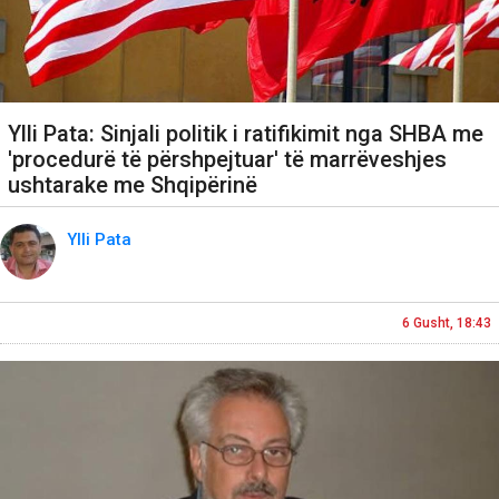
Ylli Pata: Sinjali politik i ratifikimit nga SHBA me
'procedurë të përshpejtuar' të marrëveshjes
ushtarake me Shqipërinë
Ylli Pata
6 Gusht, 18:43