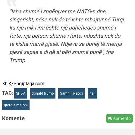
"Isha shumë i zhgënjyer me NATO-n dhe,
sinqerisht, nëse nuk do të ishte mbajtur në Turqi,
ku një mik i imi është një udhëheqës shumë i
fortë, një person shumë i fortë, ndoshta nuk do
të kisha marrë pjesë. Ndjeva se duhej të merrja
pjesë sepse e di që ai bëri shumë punë”, tha
Trump.
Xh.K/Shqiptarja.com
TAG:
SHBA
donald trump
Samiti i Natos
itali
giorgia meloni
Komente
Komento