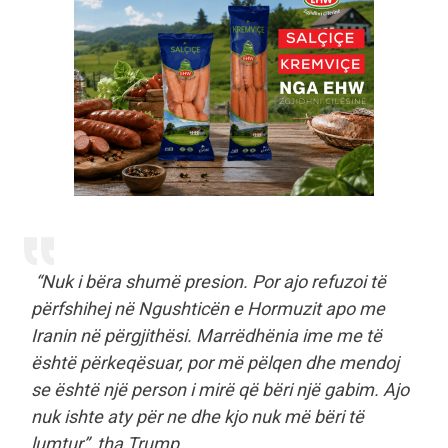
“Nuk i bëra shumë presion. Por ajo refuzoi të
përfshihej në Ngushticën e Hormuzit apo me
Iranin në përgjithësi. Marrëdhënia ime me të
është përkeqësuar, por më pëlqen dhe mendoj
se është një person i mirë që bëri një gabim. Ajo
nuk ishte aty për ne dhe kjo nuk më bëri të
lumtur”, tha Trump.