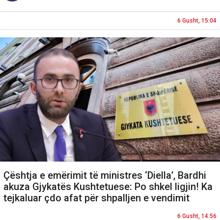
6 Gusht, 15:04
Çështja e emërimit të ministres ‘Diella’, Bardhi
akuza Gjykatës Kushtetuese: Po shkel ligjin! Ka
tejkaluar çdo afat për shpalljen e vendimit
6 Gusht, 14:56