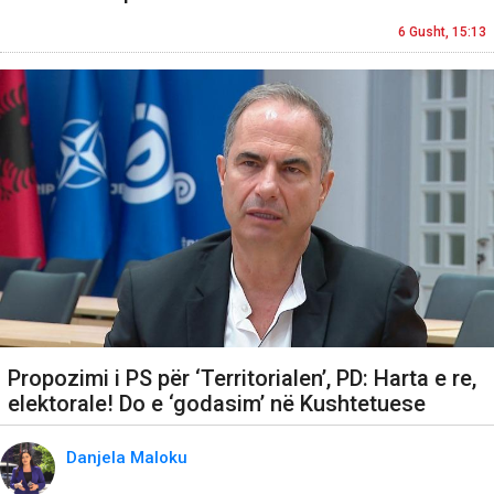
6 Gusht, 15:13
Propozimi i PS për ‘Territorialen’, PD: Harta e re,
elektorale! Do e ‘godasim’ në Kushtetuese
Danjela Maloku