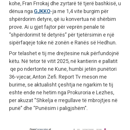
kohe, Fran Frrokaj dhe zyrtarë të tjerë bashkisë, u
dënua nga
GJKKO
-ja me 1,4 vite burgim për
shpërdorim detyre, që iu konvertua në shërbim
prove. Ai u gjet fajtor për veprën penale të
“shpërdorimit të detyrës” për tjetërsimin e një
sipërfaqeje toke në zonën e Ranës së Hedhun.
Por telashet e tij me drejtesine nuk përfundojnë
këtu. Në tetor të vitit 2025, në kantierin e pallatit
qe po ndertonte ne Kune, humbi jetën punëtori
36-vjecar, Anton Zefi. Report Tv meson me
burime, se aktualisht çeshtja ne ngarkim te tij
eshte ende ne hetim nga Prokuroria e Lezhes,
per akuzat “Shkelja e rregullave të mbrojtjes në
punë” dhe “Punësim i paligjshëm”.