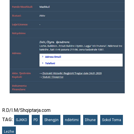
R.D/I.M/Shqiptarja.com
TAG:
GJKKO
PD
Shengjin
ndërtimi
Dhune
Sokol Toma
Lezhe