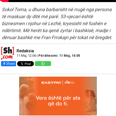
Sokol Toma, u dhuna barbarisht në rrugë nga persona
të maskuar dy ditë më parë. 53-vjecari është
biznesmen i njohur në Lezhë, kryesisht në fushën e
ndërtimit. Më herët ka qenë zyrtar i bashkisë, madje i
dënuar bashkë me Fran Frrokajn për tokat në bregdet.
Redaksia
11 Maj, 12:06 |
Përditesimi: 11 Maj, 16:05
Share