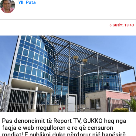
Ylli Pata
6 Gusht, 18:43
Pas denoncimit të Report TV, GJKKO heq nga
faqja e web rregulloren e re që censuron
mediat! E publikoi duke përdorur një hapësirë