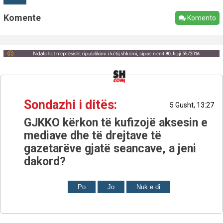
Komente
Komento
Sondazhi i ditës:
5 Gusht, 13:27
GJKKO kërkon të kufizojë aksesin e
mediave dhe të drejtave të
gazetarëve gjatë seancave, a jeni
dakord?
Po
Jo
Nuk e di