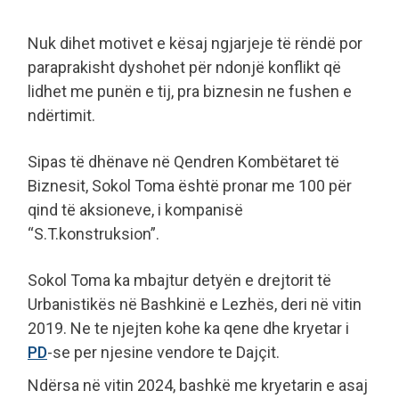
Nuk dihet motivet e kësaj ngjarjeje të rëndë por
paraprakisht dyshohet për ndonjë konflikt që
lidhet me punën e tij, pra biznesin ne fushen e
ndërtimit.
Sipas të dhënave në Qendren Kombëtaret të
Biznesit, Sokol Toma është pronar me 100 për
qind të aksioneve, i kompanisë
“S.T.konstruksion”.
Sokol Toma ka mbajtur detyën e drejtorit të
Urbanistikës në Bashkinë e Lezhës, deri në vitin
2019. Ne te njejten kohe ka qene dhe kryetar i
PD
-se per njesine vendore te Dajçit.
Ndërsa në vitin 2024, bashkë me kryetarin e asaj