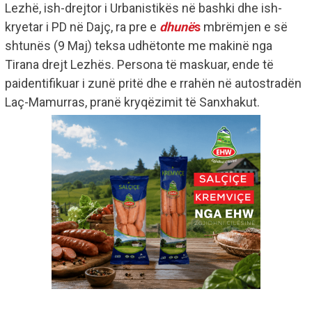
Lezhë, ish-drejtor i Urbanistikës në bashki dhe ish-
kryetar i PD në Dajç, ra pre e
dhunë
s
mbrëmjen e së
shtunës (9 Maj) teksa udhëtonte me makinë nga
Tirana drejt Lezhës. Persona të maskuar, ende të
paidentifikuar i zunë pritë dhe e rrahën në autostradën
Laç-Mamurras, pranë kryqëzimit të Sanxhakut.