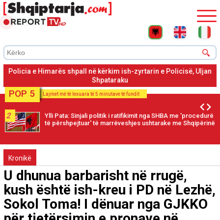
Shpataraku ishte në Dhërmi ku është konfliktuar me kamerierin
dhe administratorin pasi nuk i pëlqeu shërbimi
POP 5
Lajmet më të lexuara të 5 minutave të fundit
2
Ylli Pata: Sinjali politik i ratifikimit nga SHBA me 'procedurë
të përshpejtuar' të marrëveshjes ushtarake me Shqipërinë
Kronikë
U dhunua barbarisht në rrugë,
kush është ish-kreu i PD në Lezhë,
Sokol Toma! I dënuar nga GJKKO
për tjetërsimin e pronave në