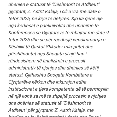
dhënien e statusit të “Dëshmorit të Atdheut”
gjyqtarit, Z. Astrit Kalaja, i cili u vra më datë 6
tetor 2025, në krye të detyrës. Kjo ka qenë një
nga kërkesat e paekuivokta dhe unanime të
Konferencës së Gjyqtarëve të mbajtur më datë 9
tetor 2025 dhe se për rrjedhojë vendimmarrja e
Këshillit të Qarkut Shkodër mirëpritet dhe
përshëndetet nga Shoqata si një hap i
rëndësishëm në finalizimin e procesit
administrativ të njohjes dhe dhënies së këtij
statusi. Gjithashtu Shoqata Kombëtare e
Gjyqtarëve kërkon dhe inkurajon edhe
institucionet e tjera kompetente që të përmbyllin
në një kohë sa më të shpejtë procesin e njohjes
dhe dhënies së statusit të “Dëshmorit të
Atdheut” për gjyqtarin Z. Astrit Kalaja, me