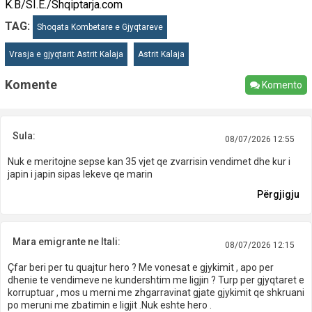
K.B/SI.E./Shqiptarja.com
TAG:
Shoqata Kombetare e Gjyqtareve
Vrasja e gjyqtarit Astrit Kalaja
Astrit Kalaja
Komente
Komento
Sula:
08/07/2026 12:55
Nuk e meritojne sepse kan 35 vjet qe zvarrisin vendimet dhe kur i
japin i japin sipas lekeve qe marin
Përgjigju
Mara emigrante ne Itali:
08/07/2026 12:15
Çfar beri per tu quajtur hero ? Me vonesat e gjykimit , apo per
dhenie te vendimeve ne kundershtim me ligjin ? Turp per gjyqtaret e
korruptuar , mos u merni me zhgarravinat gjate gjykimit qe shkruani
po meruni me zbatimin e ligjit .Nuk eshte hero .