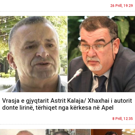
26 Prill, 19:29
Vrasja e gjyqtarit Astrit Kalaja/ Xhaxhai i autorit
donte lirinë, tërhiqet nga kërkesa në Apel
8 Prill, 12:35