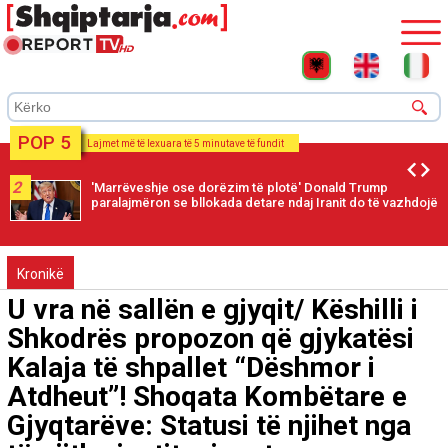
POP 5
Lajmet më të lexuara të 5 minutave të fundit
2
'Marrëveshje ose dorëzim të plotë' Donald Trump
paralajmëron se bllokada detare ndaj Iranit do të vazhdojë
Kronikë
U vra në sallën e gjyqit/ Këshilli i
Shkodrës propozon që gjykatësi
Kalaja të shpallet “Dëshmor i
Atdheut”! Shoqata Kombëtare e
Gjyqtarëve: Statusi të njihet nga