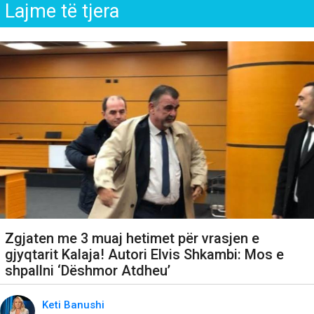
Lajme të tjera
Zgjaten me 3 muaj hetimet për vrasjen e
gjyqtarit Kalaja! Autori Elvis Shkambi: Mos e
shpallni ‘Dëshmor Atdheu’
Keti Banushi