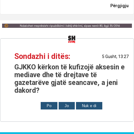
Përgjigju
Sondazhi i ditës:
5 Gusht, 13:27
GJKKO kërkon të kufizojë aksesin e
mediave dhe të drejtave të
gazetarëve gjatë seancave, a jeni
dakord?
Po
Jo
Nuk e di