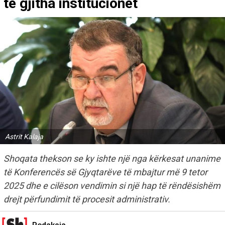
të gjitha institucionet
Astrit Kalaja
Shoqata thekson se ky ishte një nga kërkesat unanime
të Konferencës së Gjyqtarëve të mbajtur më 9 tetor
2025 dhe e cilëson vendimin si një hap të rëndësishëm
drejt përfundimit të procesit administrativ.