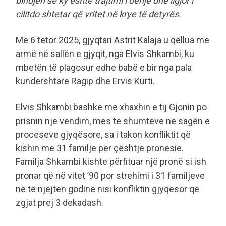
bindjen se ky është trajtimi i denjë dhe ligjor i
cilitdo shtetar që vritet në krye të detyrës.
Më 6 tetor 2025, gjyqtari Astrit Kalaja u qëllua me
armë në sallën e gjyqit, nga Elvis Shkambi, ku
mbetën të plagosur edhe babë e bir nga pala
kundërshtare Ragip dhe Ervis Kurti.
Elvis Shkambi bashkë me xhaxhin e tij Gjonin po
prisnin një vendim, mes të shumtëve në sagën e
proceseve gjyqësore, sa i takon konfliktit që
kishin me 31 familje për çështje pronësie.
Familja Shkambi kishte përfituar një pronë si ish
pronar që në vitet ’90 por strehimi i 31 familjeve
në të njëjtën godinë nisi konfliktin gjyqësor që
zgjat prej 3 dekadash.