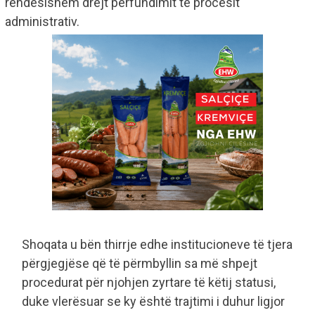
rëndësishëm drejt përfundimit të procesit
administrativ.
Shoqata u bën thirrje edhe institucioneve të tjera
përgjegjëse që të përmbyllin sa më shpejt
procedurat për njohjen zyrtare të këtij statusi,
duke vlerësuar se ky është trajtimi i duhur ligjor