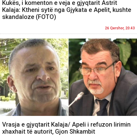
Kukës, i komenton e veja e gjyqtarit Astrit
Kalaja: Ktheni sytë nga Gjykata e Apelit, kushte
skandaloze (FOTO)
26 Qershor, 20:43
Vrasja e gjyqtarit Kalaja/ Apeli i refuzon lirimin
xhaxhait të autorit, Gjon Shkambit