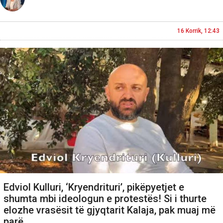
16 Korrik, 12:43
Edviol Kulluri, ‘Kryendrituri’, pikëpyetjet e
shumta mbi ideologun e protestës! Si i thurte
elozhe vrasësit të gjyqtarit Kalaja, pak muaj më
parë