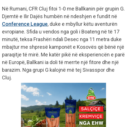
Në Rumani, CFR Cluj fitoi 1-0 me Ballkanin për grupin G.
Djemtë e Ilir Dajës humbën në ndeshjen e fundit në
Conference League
, duke e mbyllur këtu aventurën
evropiane. Sfida u vendos nga goli i Boateng në të 17
minutë, teksa Frashëri ndali Desec nga 11 metra duke
mbajtur me shpresë kamponët e Kosovës që bënë një
paraqitje të mirë. Me katër pikë në eksperiencën e parë
në Europë, Ballkani ia doli të merrte një fitore dhe një
barazim. Nga grupi G kalojnë më tej Sivasspor dhe
Cluj.