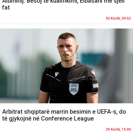
Aluminij: Besoj te kualifikimi, Elbasani më sjell
fat
30 Korrik, 09:02
Arbitrat shqiptarë marrin besimin e UEFA-s, do
të gjykojnë në Conference League
29 Korrik, 15:00