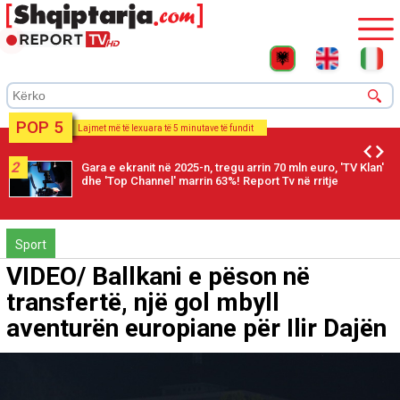
POP 5
Lajmet më të lexuara të 5 minutave të fundit
2
Gara e ekranit në 2025-n, tregu arrin 70 mln euro, 'TV Klan'
dhe 'Top Channel' marrin 63%! Report Tv në rritje
Sport
VIDEO/ Ballkani e pëson në
transfertë, një gol mbyll
aventurën europiane për Ilir Dajën