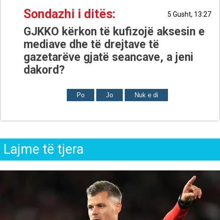
Sondazhi i ditës:
5 Gusht, 13:27
GJKKO kërkon të kufizojë aksesin e
mediave dhe të drejtave të
gazetarëve gjatë seancave, a jeni
dakord?
Po
Jo
Nuk e di
Lajme të tjera