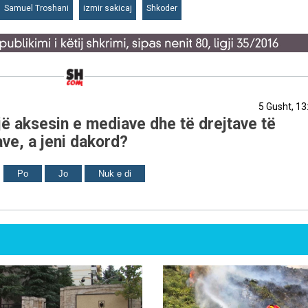
Samuel Troshani
izmir sakicaj
Shkoder
5 Gusht, 13
ë aksesin e mediave dhe të drejtave të
ve, a jeni dakord?
Po
Jo
Nuk e di