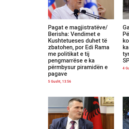
Pagat e magjistratëve/
Ga
Berisha: Vendimet e
Pë
Kushtetueses duhet të
ko
zbatohen, por Edi Rama
ka
me politikat e tij
ty
pengmarrëse e ka
SP
përmbysur piramidën e
4 G
pagave
5 Gusht, 13:56