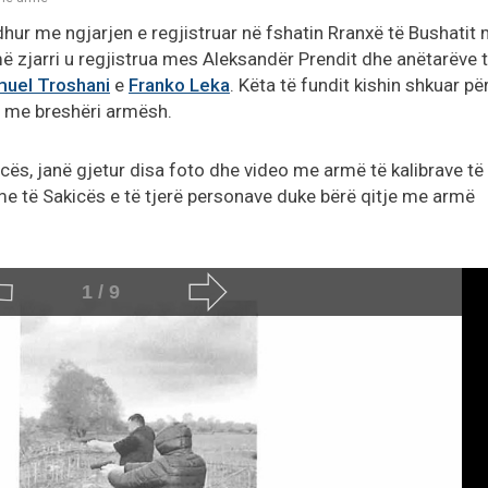
dhur me ngjarjen e regjistruar në fshatin Rranxë të Bushatit
 zjarri u regjistrua mes Aleksandër Prendit dhe anëtarëve 
uel Troshani
e
Franko Leka
. Këta të fundit kishin shkuar pë
itë me breshëri armësh.
kicës, janë gjetur disa foto dhe video me armë të kalibrave të
me të Sakicës e të tjerë personave duke bërë qitje me armë