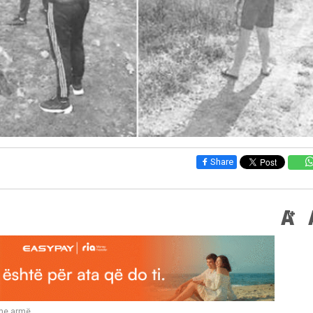
Share
 me armë