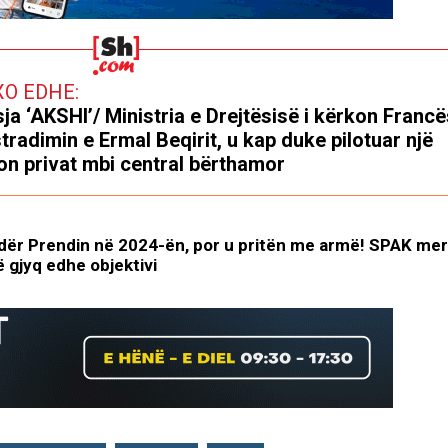
XO EDHE:
ja ‘AKSHI’/ Ministria e Drejtësisë i kërkon Francë
tradimin e Ermal Beqirit, u kap duke pilotuar një
on privat mbi central bërthamor
dër Prendin në 2024-ën, por u pritën me armë! SPAK mer
ë gjyq edhe objektivi