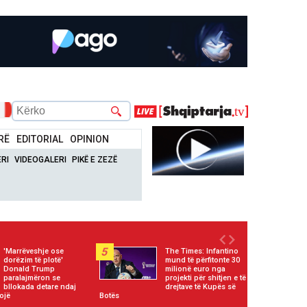
RË
EDITORIAL
OPINION
RI
VIDEOGALERI
PIKË E ZEZË
5
'Marrëveshje ose
The Times: Infantino
dorëzim të plotë'
mund të përfitonte 30
Donald Trump
milionë euro nga
paralajmëron se
projekti për shitjen e të
bllokada detare ndaj
drejtave të Kupës së
ojë
Botës