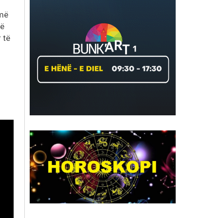
 më
të
r të