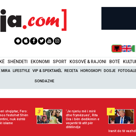
IKË
SHËNDETI
EKONOMI
SPORT
KOSOVË & RAJONI
BOTË
KULTU
Ë MIRA
LIFESTYLE
VIP & SPEKTAKËL
RECETA
HOROSKOPI
DOSJE
FOTOGALE
SONDAZHE
3
4
eri shqiptar, Fero:
‘Je njeriu më i mirë
mos festohet Shën
dhe frymëzues’, Rita
entini, nuk është
Ora i bën dedikimin e
të islame
veçantë të atit për
ditëlindje
Iranit do të vazhd