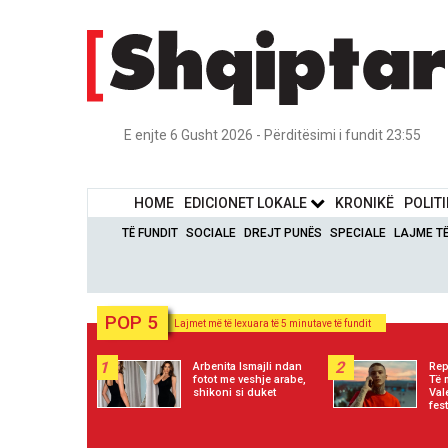
E enjte 6 Gusht 2026 - Përditësimi i fundit 23:55
HOME
EDICIONET LOKALE
KRONIKË
POLIT
TË FUNDIT
SOCIALE
DREJT PUNËS
SPECIALE
LAJME T
POP 5
Lajmet më të lexuara të 5 minutave të fundit
1
2
Arbenita Ismajli ndan
Rep
fotot me veshje arabe,
Të 
shikoni si duket
Val
fes