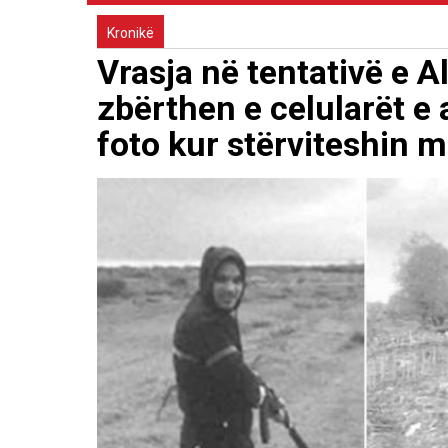
Kronikë
Vrasja në tentativë e 
zbërthen e celularët e a
foto kur stërviteshin 