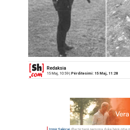
Redaksia
15 Maj, 10:59 |
Përditesimi: 15 Maj, 11:28
Izmir Sakicaj
dhe të tjerë persona duke bërë qitje