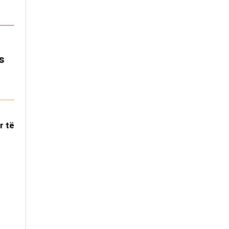
s
r të