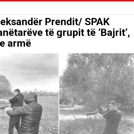
Aleksandër Prendit/ SPAK
nëtarëve të grupit të ‘Bajrit’,
me armë