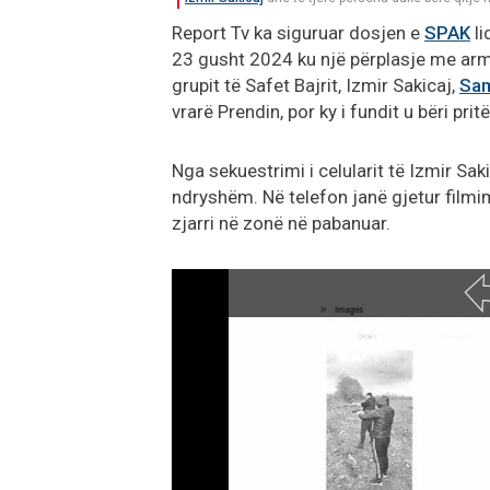
Report Tv ka siguruar dosjen e
SPAK
li
23 gusht 2024 ku një përplasje me armë
grupit të Safet Bajrit, Izmir Sakicaj,
Sam
vrarë Prendin, por ky i fundit u bëri pr
Nga sekuestrimi i celularit të Izmir Sa
ndryshëm. Në telefon janë gjetur filmi
zjarri në zonë në pabanuar.