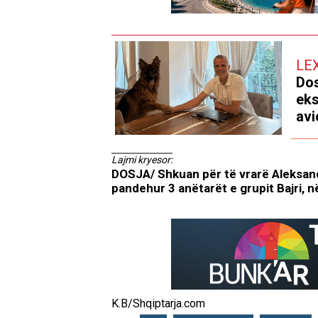
LE
Dos
eks
avi
Lajmi kryesor:
DOSJA/ Shkuan për të vrarë Aleksan
pandehur 3 anëtarët e grupit Bajri, n
K.B/Shqiptarja.com