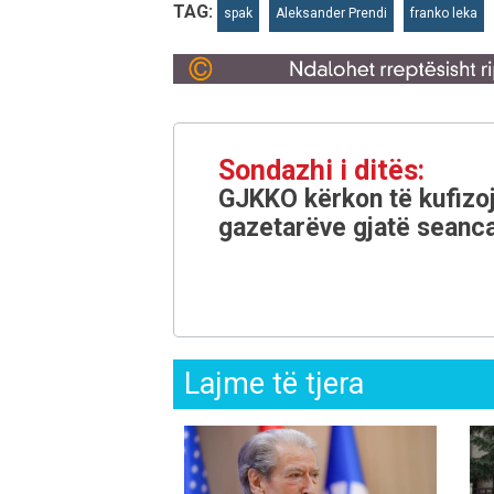
TAG:
spak
Aleksander Prendi
franko leka
Sondazhi i ditës:
GJKKO kërkon të kufizoj
gazetarëve gjatë seanca
Lajme të tjera