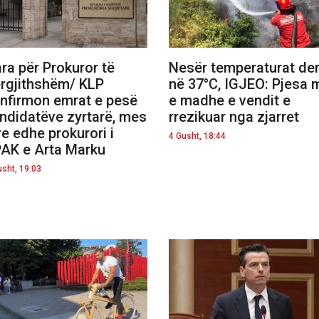
ra për Prokuror të
Nesër temperaturat der
rgjithshëm/ KLP
në 37°C, IGJEO: Pjesa 
nfirmon emrat e pesë
e madhe e vendit e
ndidatëve zyrtarë, mes
rrezikuar nga zjarret
re edhe prokurori i
4 Gusht, 18:44
AK e Arta Marku
usht, 19:03