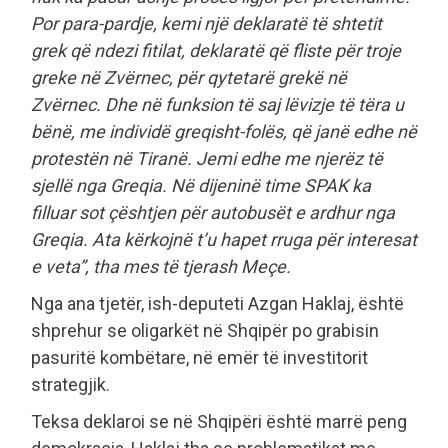
Por para-pardje, kemi një deklaratë të shtetit
grek që ndezi fitilat, deklaratë që fliste për troje
greke në Zvërnec, për qytetarë grekë në
Zvërnec. Dhe në funksion të saj lëvizje të tëra u
bënë, me individë greqisht-folës, që janë edhe në
protestën në Tiranë. Jemi edhe me njerëz të
sjellë nga Greqia. Në dijeninë time SPAK ka
filluar sot çështjen për autobusët e ardhur nga
Greqia. Ata kërkojnë t’u hapet rruga për interesat
e veta”, tha mes të tjerash Meçe.
Nga ana tjetër, ish-deputeti Azgan Haklaj, është
shprehur se oligarkët në Shqipër po grabisin
pasuritë kombëtare, në emër të investitorit
strategjik.
Teksa deklaroi se në Shqipëri është marrë peng