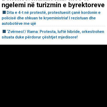
ngelemi në turizmin e byrektoreve
Dita e 4-t në protestë, protestuesit çanë kordonin e
policisë dhe shkuan te kryeministria! I rezistuan dhe
autobotëve me ujë
‘Zvërneci’/ Rama: Protesta, luftë hibride, orkestrohen
situata duke përdorur çështjet mjedisore!