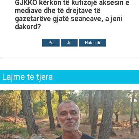
GJKKO kërkon të kufizojë aksesin e
mediave dhe të drejtave të
gazetarëve gjatë seancave, a jeni
dakord?
Po
Jo
Nuk e di
Lajme të tjera