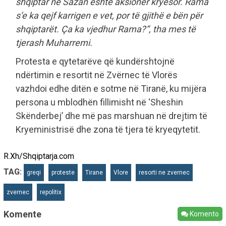
shqiptar në Sazan është aksioner kryesor. Rama
s’e ka qejf karrigen e vet, por të gjithë e bën për
shqiptarët. Ça ka vjedhur Rama?”, tha mes të
tjerash Muharremi.
Protesta e qytetarëve që kundërshtojnë
ndërtimin e resortit në Zvërnec të Vlorës
vazhdoi edhe ditën e sotme në Tiranë, ku mijëra
persona u mblodhën fillimisht në ‘Sheshin
Skënderbej’ dhe më pas marshuan në drejtim të
Kryeministrisë dhe zona të tjera të kryeqytetit.
R.Xh/Shqiptarja.com
TAG:
greqi
proteste
Tirane
Vlore
resorti ne zvernec
zvernec
repolitix
Komente
Komento