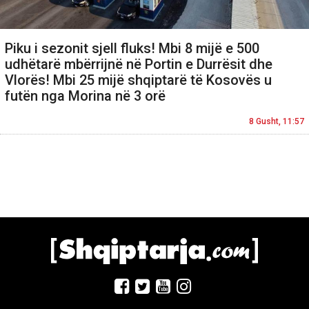
Piku i sezonit sjell fluks! Mbi 8 mijë e 500
udhëtarë mbërrijnë në Portin e Durrësit dhe
Vlorës! Mbi 25 mijë shqiptarë të Kosovës u
futën nga Morina në 3 orë
8 Gusht, 11:57