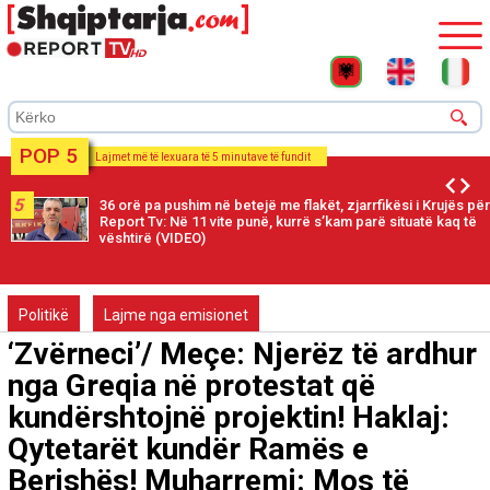
POP 5
Lajmet më të lexuara të 5 minutave të fundit
5
36 orë pa pushim në betejë me flakët, zjarrfikësi i Krujës për
Report Tv: Në 11 vite punë, kurrë s’kam parë situatë kaq të
vështirë (VIDEO)
Politikë
Lajme nga emisionet
‘Zvërneci’/ Meçe: Njerëz të ardhur
nga Greqia në protestat që
kundërshtojnë projektin! Haklaj:
Qytetarët kundër Ramës e
Berishës! Muharremi: Mos të