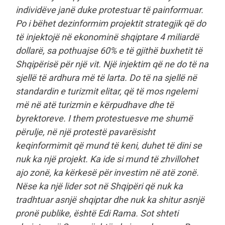
individëve janë duke protestuar të painformuar.
Po i bëhet dezinformim projektit strategjik që do
të injektojë në ekonominë shqiptare 4 miliardë
dollarë, sa pothuajse 60% e të gjithë buxhetit të
Shqipërisë për një vit. Një injektim që ne do të na
sjellë të ardhura më të larta. Do të na sjellë në
standardin e turizmit elitar, që të mos ngelemi
më në atë turizmin e kërpudhave dhe të
byrektoreve. I them protestuesve me shumë
përulje, në një protestë pavarësisht
keqinformimit që mund të keni, duhet të dini se
nuk ka një projekt. Ka ide si mund të zhvillohet
ajo zonë, ka kërkesë për investim në atë zonë.
Nëse ka një lider sot në Shqipëri që nuk ka
tradhtuar asnjë shqiptar dhe nuk ka shitur asnjë
pronë publike, është Edi Rama. Sot shteti