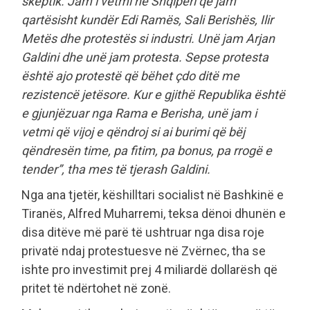
skeptik. Jam i vetmi në Shqipëri që jam
qartësisht kundër Edi Ramës, Sali Berishës, Ilir
Metës dhe protestës si industri. Unë jam Arjan
Galdini dhe unë jam protesta. Sepse protesta
është ajo protestë që bëhet çdo ditë me
rezistencë jetësore. Kur e gjithë Republika është
e gjunjëzuar nga Rama e Berisha, unë jam i
vetmi që vijoj e qëndroj si ai burimi që bëj
qëndresën time, pa fitim, pa bonus, pa rrogë e
tender”, tha mes të tjerash Galdini.
Nga ana tjetër, këshilltari socialist në Bashkinë e
Tiranës, Alfred Muharremi, teksa dënoi dhunën e
disa ditëve më parë të ushtruar nga disa roje
privatë ndaj protestuesve në Zvërnec, tha se
ishte pro investimit prej 4 miliardë dollarësh që
pritet të ndërtohet në zonë.