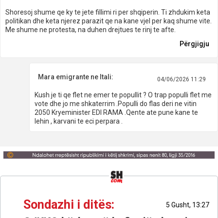
Shoresoj shume qe ky te jete fillimi ri per shqiperin. Ti zhdukim keta
politikan dhe keta njerez parazit qe na kane vjel per kaq shume vite.
Me shume ne protesta, na duhen drejtues te rinj te afte.
Përgjigju
Mara emigrante ne Itali:
04/06/2026 11:29
Kush je ti qe flet ne emer te popullit ? O trap populli flet me
vote dhe jo me shkaterrim .Populli do flas deri ne vitin
2050 Kryeminister EDI RAMA .Qente ate pune kane te
lehin , karvani te eci perpara .
Sondazhi i ditës:
5 Gusht, 13:27