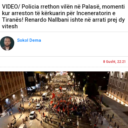
VIDEO/ Policia rrethon vilën në Palasë, momenti
kur arreston të kërkuarin për Inceneratorin e
Tiranës! Renardo Nallbani ishte në arrati prej dy
vitesh
Sokol Dema
8 Gusht, 22:21