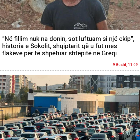
“Në fillim nuk na donin, sot luftuam si një ekip”,
historia e Sokolit, shqiptarit që u fut mes
flakëve për të shpëtuar shtëpitë në Greqi
9 Gusht, 11:09