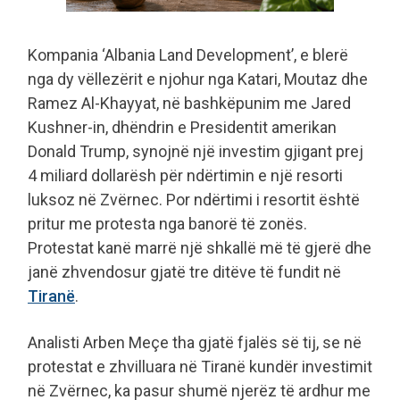
Kompania ‘Albania Land Development’, e blerë
nga dy vëllezërit e njohur nga Katari, Moutaz dhe
Ramez Al-Khayyat, në bashkëpunim me Jared
Kushner-in, dhëndrin e Presidentit amerikan
Donald Trump, synojnë një investim gjigant prej
4 miliard dollarësh për ndërtimin e një resorti
luksoz në Zvërnec. Por ndërtimi i resortit është
pritur me protesta nga banorë të zonës.
Protestat kanë marrë një shkallë më të gjerë dhe
janë zhvendosur gjatë tre ditëve të fundit në
Tiranë
.
Analisti Arben Meçe tha gjatë fjalës së tij, se në
protestat e zhvilluara në Tiranë kundër investimit
në Zvërnec, ka pasur shumë njerëz të ardhur me