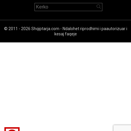
© 2011 - 2026 Shqiptarja.com - Ndalohet riprodhimi i paautorizuar i
kesaj faqeje