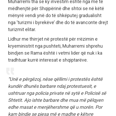
Muharremi tha se ky investim është nga më të
mëdhenjtë për Shqipërinë dhe shtoi se në këtë
mënyrë vendi ynë do të shkëputej gradualisht
nga ‘turizmi i byrekëve’ dhe do të avanconte drejt
turizmit elitar.
Lidhur me thirrjet në protestë për rrëzimin e
kryeministrit nga pushteti, Muharremi shprehu
bindjen se Rama është i vetmi lider që nuk i ka
tradhtuar kurrë interesat e shqiptarëve.
“Unë e përgëzoj, nëse qëllimi i protestës është
kundër dhunës barbare ndaj protestuesit, e
ushtruar nga policia private në sytë e Policisë së
Shtetit. Ajo ishte barbare dhe mua më pëlqyen
edhe masat e menjëhershme që u morën. Por
kam bindje se pjesa më e madhe e këtyre