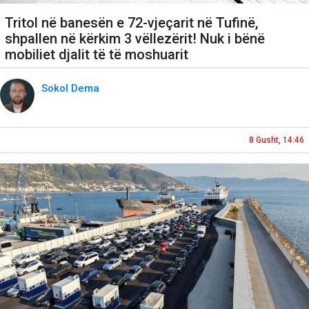
Tritol në banesën e 72-vjeçarit në Tufinë,
shpallen në kërkim 3 vëllezërit! Nuk i bënë
mobiliet djalit të të moshuarit
Sokol Dema
8 Gusht, 14:46