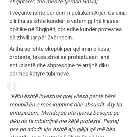
shqiptare”, tha mes të tjerash Haklaj.
I veçantë ishte qëndrimi i politikani Arjan Galdini, i
cili tha se ishte kundër jo vetëm gjithë klasës
politike në Shqipëri, por edhe kundër protestës
së zhvilluar për Zvërnecin.
Ai tha se ishte skeptik për qëllimin e kësaj
proteste, teksa shtoi se protestuesit janë
entuziastë dhe shpresojnë të arrijnë diku
përmes këtyre tubimeve.
“Këtu është investuar prej vitesh për të bërë
republikën e mos-kuptimit dhe absurdit. Aty ka
entuziazëm. Mendoj se ata njerëz besojnë se
diku do të mbërrijnë me këtë protestë. Pastaj
pse po ndodh kjo, është ajo gjëja që më bën