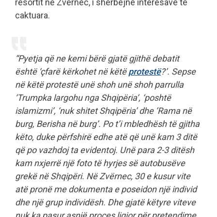
resortit në Zvërnec, i shërbejnë interesave të
caktuara.
“Pyetja që ne kemi bërë gjatë gjithë debatit
është ‘çfarë kërkohet në këtë
protestë
?’. Sepse
në këtë protestë unë shoh unë shoh parrulla
‘Trumpka largohu nga Shqipëria’, ‘poshtë
islamizmi’, ‘nuk shitet Shqipëria’ dhe ‘Rama në
burg, Berisha në burg’. Po t’i mbledhësh të gjitha
këto, duke përfshirë edhe atë që unë kam 3 ditë
që po vazhdoj ta evidentoj. Unë para 2-3 ditësh
kam nxjerrë një foto të hyrjes së autobusëve
grekë në Shqipëri. Në Zvërnec, 30 e kusur vite
atë pronë me dokumenta e poseidon një individ
dhe një grup individësh. Dhe gjatë këtyre viteve
nuk ka pasur asnjë proces ligjor për pretendime.