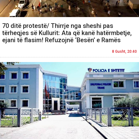
70 ditë protestë/ Thirrje nga sheshi pas
tërheqjes së Kullurit: Ata që kanë hatërmbetje,
ejani të flasim! Refuzojnë ‘Besën’ e Ramës
8 Gusht, 20:40