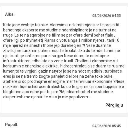
Alba:
05/06/2026 04:55
Keto jane ceshtje teknike .Vleresimi i ndkimit mjedisor te projektit
behet nga eksperte me studime nderdisiplinore jo ne turmat ne
rruge .Le te na sqarojne ne fillim se per cfare demi behet fjale ,
cfare ligji po thyhet etj .Rama o votua nga 1 milion njerez , tani 10
mije njerez ne shesh i thone jep doreheqjen ?! Nese duam te
zhvillojme turizmin duhen resorte te cilat diku do te ndertohen ne
nje truall qe ishte me pare i virgjer.Nese duam te ndertojme
infrastrukturen edhe ato do zene truall .Zhvillimi i ekonomise rrit
konsumin e energjise elektrike , hidrocentralet jo se duam te ruajme
lumenjte te virgjer , gazin natyror jo se na ndot mjedisin , turbinat e
eres jo se na tremb zogjte panelet diellore na zene toke buke
atehere si do prodhojme energjine mer te hvilluar ekonomine ?Nese
nuk kemi liqene hidrocentralesh ku do te gjejme ujin per bujqesine e
blegtorine apo edhe per te pire ?Mjedisi mbrohet me studime
ekspertesh me njohuri te mira jo me populizem .
Përgjigju
Popull:
04/06/2026 05:45