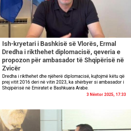
Ish-kryetari i Bashkisë së Vlorës, Ermal
Dredha i rikthehet diplomacisë, qeveria e
propozon për ambasador të Shqipërisë në
Zvicër
Dredha i rikthehet dhe njëherë diplomacisë, kujtojmë këtu që
prej vitit 2016 deri në vitin 2023, ka shërbyer si ambasador i
Shqipërisë në Emiratet e Bashkuara Arabe.
3 Nëntor 2025, 17:33