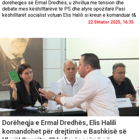
dorëheqjes së Ermal Dredhës, u zhvillua me tension dhe
debate mes këshilltarëve të PS dhe atyre opozitarë.Pasi
këshilltarët socialist votuan Elis Halili si kreun e komanduar t&
22 Shtator 2025, 16:35
Dorëheqja e Ermal Dredhës, Elis Halili
komandohet për drejtimin e Bashkisë së