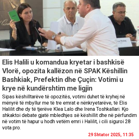
Elis Halili u komandua kryetar i bashkisë
Vlorë, opozita kallëzon në SPAK Këshillin
Bashkiak, Prefektin dhe Çuçin: Votimi u
krye në kundërshtim me ligjin
Sipas këshilltarëve të opozitës, votimi duhet të kryhej në
mënyrë të mbyllur me të tre emrat e nënkryetarëve, të Elis
Halilit dhe dy të tjerëve Klea Lalo dhe Irena Toshkallari. Kjo
shkaktoi debate gjatë mbledhjes së këshillit dhe në përfundim
në votim të hapur u hodh vetëm emri i Halilit, i cili siguroi 28
vota pro.
29 Shtator 2025, 11:35