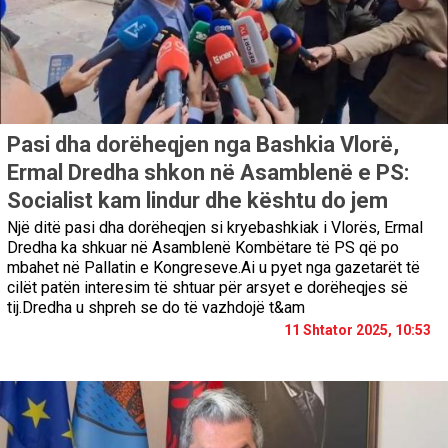
Pasi dha dorëheqjen nga Bashkia Vlorë,
Ermal Dredha shkon në Asamblenë e PS:
Socialist kam lindur dhe kështu do jem
Një ditë pasi dha dorëheqjen si kryebashkiak i Vlorës, Ermal
Dredha ka shkuar në Asamblenë Kombëtare të PS që po
mbahet në Pallatin e Kongreseve.Ai u pyet nga gazetarët të
cilët patën interesim të shtuar për arsyet e dorëheqjes së
tij.Dredha u shpreh se do të vazhdojë t&am
11 Shtator 2025, 10:53