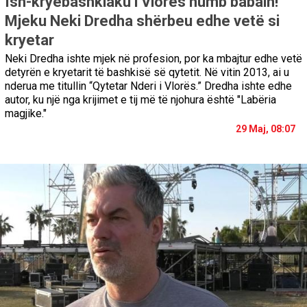
Ish-kryebashkiaku i Vlorës humb babain!
Mjeku Neki Dredha shërbeu edhe vetë si
kryetar
Neki Dredha ishte mjek në profesion, por ka mbajtur edhe vetë
detyrën e kryetarit të bashkisë së qytetit. Në vitin 2013, ai u
nderua me titullin “Qytetar Nderi i Vlorës.” Dredha ishte edhe
autor, ku një nga krijimet e tij më të njohura është "Labëria
magjike."
29 Maj, 08:07