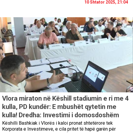
10 Shtator 2025, 21:04
Vlora miraton në Këshill stadiumin e ri me 4
kulla, PD kundër: E mbushët qytetin me
kulla! Dredha: Investimi i domosdoshëm
Këshilli Bashkiak i Vlorës i kaloi pronat shtetërore tek
Korporata e Investimeve, e cila pritet të hapë garën për