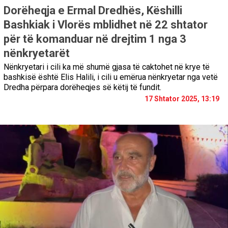
Dorëheqja e Ermal Dredhës, Këshilli
Bashkiak i Vlorës mblidhet në 22 shtator
për të komanduar në drejtim 1 nga 3
nënkryetarët
Nënkryetari i cili ka më shumë gjasa të caktohet në krye të
bashkisë është Elis Halili, i cili u emërua nënkryetar nga vetë
Dredha përpara dorëheqjes së këtij të fundit.
17 Shtator 2025, 13:19