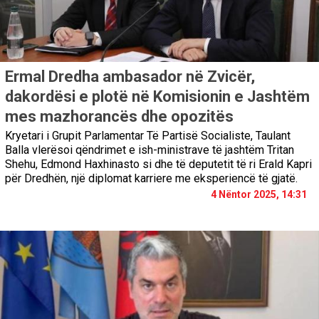
Ermal Dredha ambasador në Zvicër,
dakordësi e plotë në Komisionin e Jashtëm
mes mazhorancës dhe opozitës
Kryetari i Grupit Parlamentar Të Partisë Socialiste, Taulant
Balla vlerësoi qëndrimet e ish-ministrave të jashtëm Tritan
Shehu, Edmond Haxhinasto si dhe të deputetit të ri Erald Kapri
për Dredhën, një diplomat karriere me eksperiencë të gjatë.
4 Nëntor 2025, 14:31