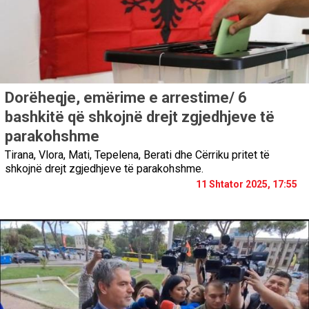
Dorëheqje, emërime e arrestime/ 6
bashkitë që shkojnë drejt zgjedhjeve të
parakohshme
Tirana, Vlora, Mati, Tepelena, Berati dhe Cërriku pritet të
shkojnë drejt zgjedhjeve të parakohshme.
11 Shtator 2025, 17:55