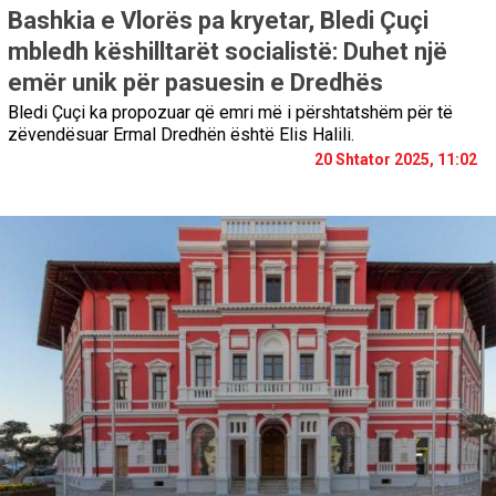
Bashkia e Vlorës pa kryetar, Bledi Çuçi
mbledh këshilltarët socialistë: Duhet një
emër unik për pasuesin e Dredhës
Bledi Çuçi ka propozuar që emri më i përshtatshëm për të
zëvendësuar Ermal Dredhën është Elis Halili.
20 Shtator 2025, 11:02