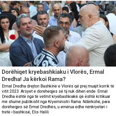
Dorëhiqet kryebashkiaku i Vlorës, Ermal
Dredha! Ja kërkoi Rama?
Ermal Dredha drejton Bashkinë e Vlorës që prej muajit korrik të
vitit 2023. Arsyet e dorëheqjes së tij nuk dihen ende. Ermal
Dredha është nga të vetmit kryebashkiakë që është kritikuar
më shumë publikisht nga Kryeministri Rama. Ndërkohë, para
dorëheqjes së Ermal Dredhës, u emërua edhe nënkryetari i
tretë i bashkisë, Elis Halili.