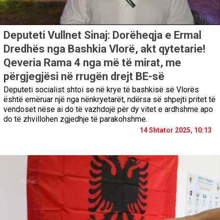
Deputeti Vullnet Sinaj: Dorëheqja e Ermal
Dredhës nga Bashkia Vlorë, akt qytetarie!
Qeveria Rama 4 nga më të mirat, me
përgjegjësi në rrugën drejt BE-së
Deputeti socialist shtoi se në krye të bashkisë së Vlorës
është emëruar një nga nënkryetarët, ndërsa së shpejti pritet të
vendoset nëse ai do të vazhdojë për dy vitet e ardhshme apo
do të zhvillohen zgjedhje të parakohshme.
14 Shtator 2025, 10:13