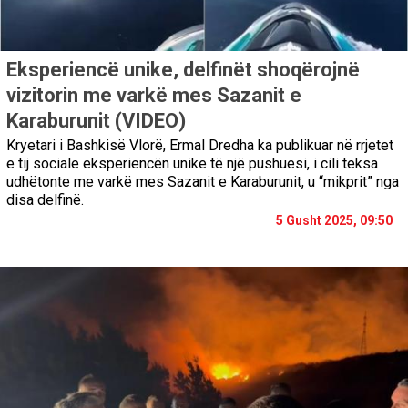
Eksperiencë unike, delfinët shoqërojnë
vizitorin me varkë mes Sazanit e
Karaburunit (VIDEO)
Kryetari i Bashkisë Vlorë, Ermal Dredha ka publikuar në rrjetet
e tij sociale eksperiencën unike të një pushuesi, i cili teksa
udhëtonte me varkë mes Sazanit e Karaburunit, u “mikprit” nga
disa delfinë.
5 Gusht 2025, 09:50