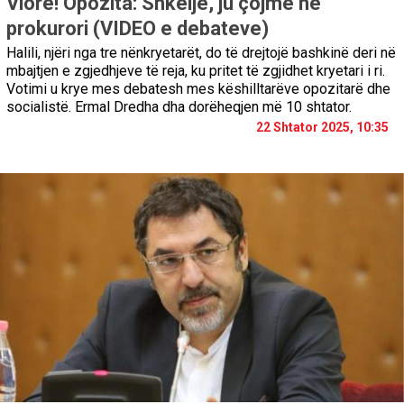
Vlorë! Opozita: Shkelje, ju çojmë në
prokurori (VIDEO e debateve)
Halili, njëri nga tre nënkryetarët, do të drejtojë bashkinë deri në
mbajtjen e zgjedhjeve të reja, ku pritet të zgjidhet kryetari i ri.
Votimi u krye mes debatesh mes këshilltarëve opozitarë dhe
socialistë. Ermal Dredha dha dorëheqjen më 10 shtator.
22 Shtator 2025, 10:35