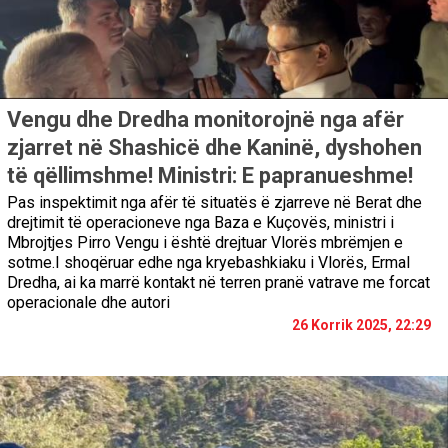
Vengu dhe Dredha monitorojnë nga afër
zjarret në Shashicë dhe Kaninë, dyshohen
të qëllimshme! Ministri: E papranueshme!
Pas inspektimit nga afër të situatës ë zjarreve në Berat dhe
drejtimit të operacioneve nga Baza e Kuçovës, ministri i
Mbrojtjes Pirro Vengu i është drejtuar Vlorës mbrëmjen e
sotme.I shoqëruar edhe nga kryebashkiaku i Vlorës, Ermal
Dredha, ai ka marrë kontakt në terren pranë vatrave me forcat
operacionale dhe autori
26 Korrik 2025, 22:29