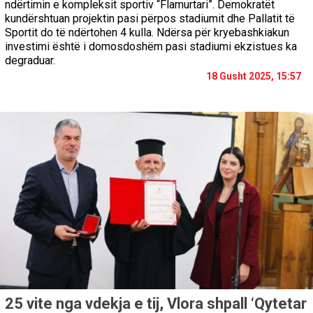
ndërtimin e kompleksit sportiv “Flamurtari”. Demokratët
kundërshtuan projektin pasi përpos stadiumit dhe Pallatit të
Sportit do të ndërtohen 4 kulla. Ndërsa për kryebashkiakun
investimi është i domosdoshëm pasi stadiumi ekzistues ka
degraduar.
18 Gusht 2025, 15:57
25 vite nga vdekja e tij, Vlora shpall ‘Qytetar