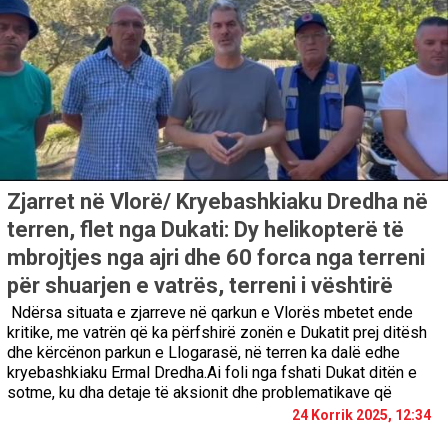
Zjarret në Vlorë/ Kryebashkiaku Dredha në
terren, flet nga Dukati: Dy helikopterë të
mbrojtjes nga ajri dhe 60 forca nga terreni
për shuarjen e vatrës, terreni i vështirë
Ndërsa situata e zjarreve në qarkun e Vlorës mbetet ende
kritike, me vatrën që ka përfshirë zonën e Dukatit prej ditësh
dhe kërcënon parkun e Llogarasë, në terren ka dalë edhe
kryebashkiaku Ermal Dredha.Ai foli nga fshati Dukat ditën e
sotme, ku dha detaje të aksionit dhe problematikave që
24 Korrik 2025, 12:34