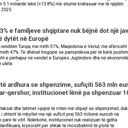
in 5.1 miliardë lekë (+13.8%) më shumë krahasuar me të njëjtën
t 2025.
3% e familjeve shqiptare nuk bëjnë dot një ja
ë dytët në Europë
renditen Turqia, me rreth 51%, Maqedonia e Veriut, me afërsisht
rreth 47%. Të dhënat tregojnë se pamundësia për të bërë pushi
sht e përhapur në vendet e Europës Juglindore dhe në ekonomit
 ulëta.
ë ardhura se shpenzime, sufiçiti 563 mln eur
nar-qershor, institucionet lënë pa shpenzuar 
 taksat dhe tatimet vijojnë të rriten më shpejt se shpenzimet, du
i shtetit të mbyllet me një suficit prej 563 milionë eurosh në
 parë të vitit. Ndërkohë, institucionet nuk realizuan të gjitha
anifikuara, kryesisht për shkak të moszbatimit të plotë të