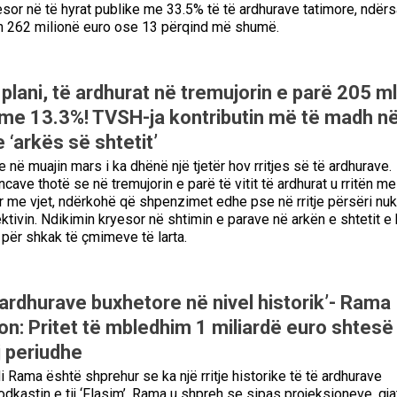
esor në të hyrat publike me 33.5% të të ardhurave tatimore, ndërs
th 262 milionë euro ose 13 përqind më shumë.
plani, të ardhurat në tremujorin e parë 205 m
je me 13.3%! TVSH-ja kontributin më të madh n
‘arkës së shtetit’
 në muajin mars i ka dhënë një tjetër hov rritjes së të ardhurave.
ncave thotë se në tremujorin e parë të vitit të ardhurat u rritën me
 me vjet, ndërkohë që shpenzimet edhe pse në rritje përsëri nuk
ektivin. Ndikimin kryesor në shtimin e parave në arkën e shtetit e
për shkak të çmimeve të larta.
ë ardhurave buxhetore në nivel historik’- Rama
on: Pritet të mbledhim 1 miliardë euro shtesë
j periudhe
 Rama është shprehur se ka një rritje historike të të ardhurave
dkastin e tij ‘Flasim’, Rama u shpreh se sipas projeksioneve, gja