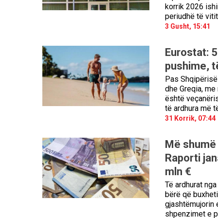
korrik 2026 ish
periudhë të viti
3 Gusht, 15:41
Eurostat: 5
pushime, t
Pas Shqipërisë 
dhe Greqia, me 
është veçanëri
të ardhura më të
31 Korrik, 07:44
Më shumë t
Raporti ja
mln €
Të ardhurat nga
bërë që buxheti 
gjashtëmujorin e
shpenzimet e pl