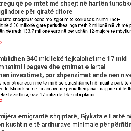
tregu që po rritet më shpejt në hartën turistik
lindore për qiratë ditore
s është shoqëruar edhe me zgjerim të kërkesës. Numri i net-
t në 2.36 milionë gjatë periudhës, nga rreth 2 milionë një vit më 
itën në rreth 133.7 milionë euro në periudhën 12-mujore të mbyllur
2
mblidhen 340 mld lekë tejkalohet me 17 mld
im tatimi i pagave dhe çmimet e larta!
en investimet, por shpenzimet ende nën niv
 regjistruar ecuri më të mirë se parashikimet në muajt e parë të vi
e të Ministrisë së Financave në periudhën janar-maj janë mbledh
lekë të ardhura, ose 17 miliardë lekë mbi planin.
2
mijëra emigrantë shqiptarë, Gjykata e Lartë n
n kushtin e të ardhurave minimale për përfiti