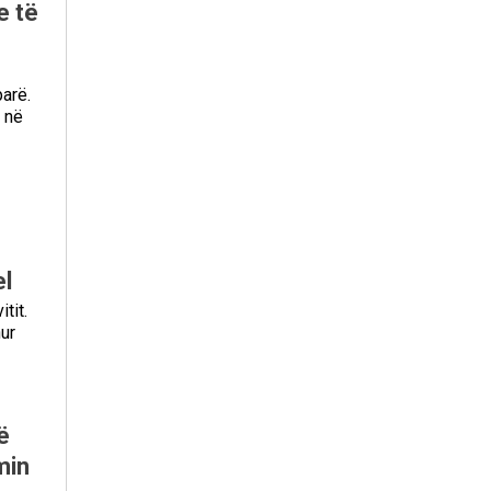
e të
parë.
 në
el
tit.
ur
ë
min