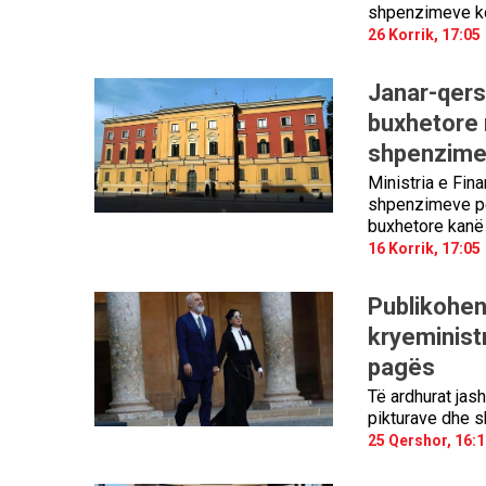
shpenzimeve ko
26 Korrik, 17:05
Janar-qers
buxhetore 
shpenzimet 
Ministria e Fin
shpenzimeve për
buxhetore kanë a
16 Korrik, 17:05
Publikohen 
kryeministr
pagës
Të ardhurat jash
pikturave dhe s
25 Qershor, 16:1