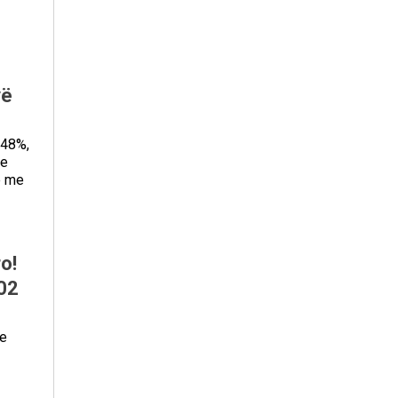
vë
 48%,
me
ë me
o!
102
ke