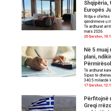
Shqipëria, 
Europës Jug
Rritja e ofertë
qëndrimeve u rri
Të ardhurat arr
mars 2026.
20 Qershor, 10:1
Në 5 muaj 
plani, ndik
Përmirësoh
Të ardhurat kanë
Sipas të dhënav
340.5 miliardë 
17 Qershor, 12:1
Përfitojnë 
Greqi rrëzo