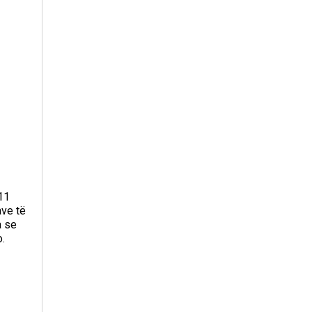
11
ave të
a se
.