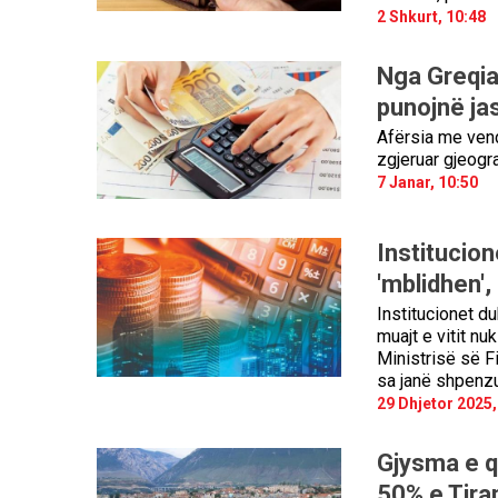
2 Shkurt, 10:48
Nga Greqia 
punojnë ja
Afërsia me vend
zgjeruar gjeogra
7 Janar, 10:50
Institucion
'mblidhen',
Institucionet d
muajt e vitit nu
Ministrisë së F
sa janë shpenzu
29 Dhjetor 2025,
Gjysma e q
50% e Tira