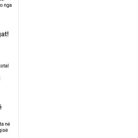
jo nga
at!
total
t
ë
ta në
qisë