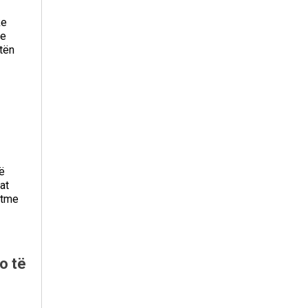
ke
 e
tën
ë
at
itme
o të