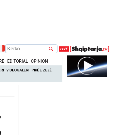
RË
EDITORIAL
OPINION
RI
VIDEOGALERI
PIKË E ZEZË
6
t