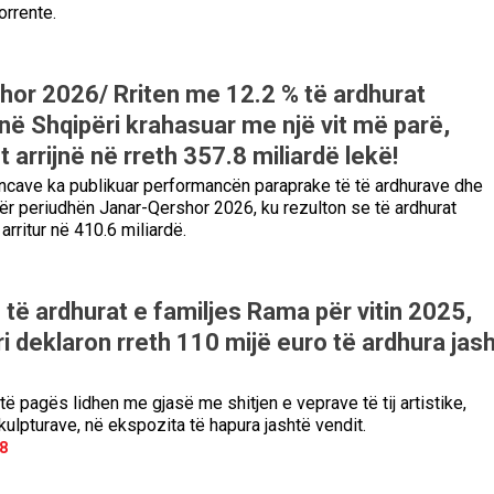
rrente.
hor 2026/ Rriten me 12.2 % të ardhurat
në Shqipëri krahasuar me një vit më parë,
arrijnë në rreth 357.8 miliardë lekë!
ancave ka publikuar performancën paraprake të të ardhurave dhe
 periudhën Janar-Qershor 2026, ku rezulton se të ardhurat
rritur në 410.6 miliardë.
të ardhurat e familjes Rama për vitin 2025,
i deklaron rreth 110 mijë euro të ardhura jas
të pagës lidhen me gjasë me shitjen e veprave të tij artistike,
kulpturave, në ekspozita të hapura jashtë vendit.
8