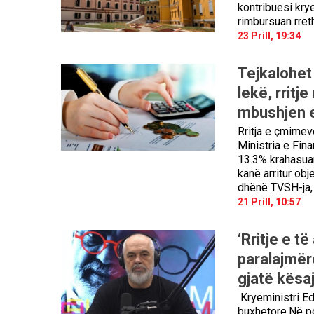
kontribuesi kry
rimbursuan rre
23 Prill, 19:34
Tejkalohet 
lekë, rrit
mbushjen e 
Rritja e çmimeve
Ministria e Fina
13.3% krahasuar
kanë arritur obj
dhënë TVSH-ja, 
21 Prill, 10:57
‘Rritje e t
paralajmër
gjatë kësa
Kryeministri Edi
buxhetore.Në po