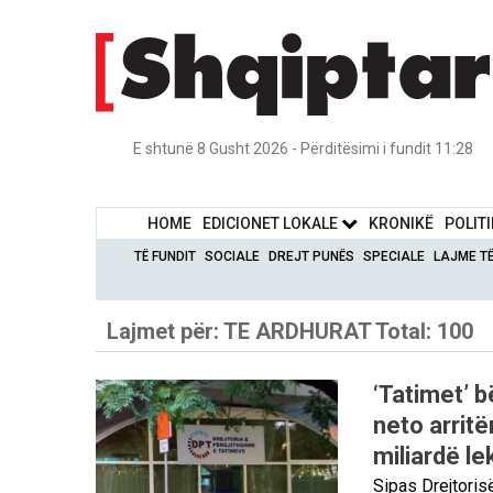
E shtunë 8 Gusht 2026 - Përditësimi i fundit 11:28
HOME
EDICIONET LOKALE
KRONIKË
POLIT
TË FUNDIT
SOCIALE
DREJT PUNËS
SPECIALE
LAJME T
Lajmet për:
TE ARDHURAT
Total: 100
‘Tatimet’ b
neto arritë
miliardë le
Sipas Drejtoris