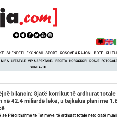
IKË
SHËNDETI
EKONOMI
SPORT
KOSOVË & RAJONI
BOTË
KULTU
Ë MIRA
LIFESTYLE
VIP & SPEKTAKËL
RECETA
HOROSKOPI
DOSJE
FOTOGALE
SONDAZHE
ëjnë bilancin: Gjatë korrikut të ardhurat totale
n në 42.4 miliardë lekë, u tejkalua plani me 1.
kë
ë së Përgjithshme të Tatimeve, të ardhurat totale neto gjatë muaji