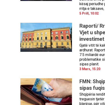
kësaj periudhe p
rritja e taksave
5 Prill, 10:02
Raporti/ Rr
Vjet u shp
investimet
Gjatë vitit të k
ardhurat. Raport
7.5 miliardë eu
problematike sip
sipas planit.
3 Mars, 15:20
FMN: Shqip
sipas fuqis
Shqipëria rendi
treguesin tjetë
blerëse, për vit