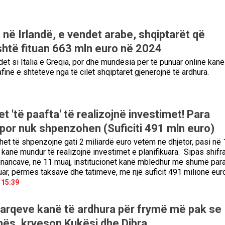
në Irlandë, e vendet arabe, shqiptarët që
shtë fituan 663 mln euro në 2024
et si Italia e Greqia, por dhe mundësia për të punuar online kanë
finë e shteteve nga të cilët shqiptarët gjenerojnë të ardhura.
et 'të paafta' të realizojnë investimet! Para
 por nuk shpenzohen (Suficiti 491 mln euro)
uhet të shpenzojnë gati 2 miliardë euro vetëm në dhjetor, pasi në 
k kanë mundur të realizojnë investimet e planifikuara. Sipas shifr
inancave, në 11 muaj, institucionet kanë mbledhur më shumë par
ar, përmes taksave dhe tatimeve, me një suficit 491 milionë euro
 15:39
arqeve kanë të ardhura për frymë më pak se
nës, kryeson Kukësi dhe Dibra