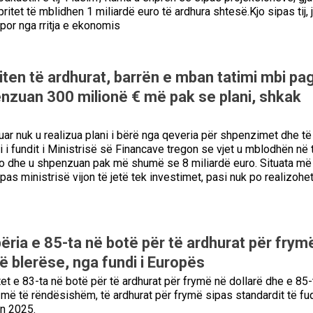
ritet të mblidhen 1 miliardë euro të ardhura shtesë.Kjo sipas tij, 
, por nga rritja e ekonomis
iten të ardhurat, barrën e mban tatimi mbi pag
enzuan 300 milionë € më pak se plani, shkak
aluar nuk u realizua plani i bërë nga qeveria për shpenzimet dhe të
i i fundit i Ministrisë së Financave tregon se vjet u mblodhën në 
ro dhe u shpenzuan pak më shumë se 8 miliardë euro. Situata më
as ministrisë vijon të jetë tek investimet, pasi nuk po realizohe
ëria e 85-ta në botë për të ardhurat për frym
ë blerëse, nga fundi i Europës
tet e 83-ta në botë për të ardhurat për frymë në dollarë dhe e 85-
r më të rëndësishëm, të ardhurat për frymë sipas standardit të fu
in 2025.