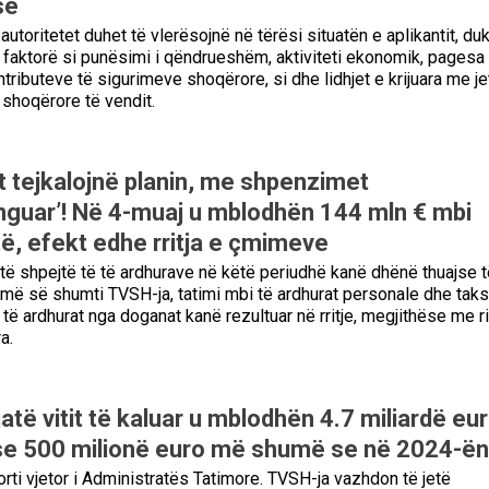
së
autoritetet duhet të vlerësojnë në tërësi situatën e aplikantit, du
faktorë si punësimi i qëndrueshëm, aktiviteti ekonomik, pagesa
tributeve të sigurimeve shoqërore, si dhe lidhjet e krijuara me je
shoqërore të vendit.
t tejkalojnë planin, me shpenzimet
nguar’! Në 4-muaj u mblodhën 144 mln € mbi
të, efekt edhe rritja e çmimeve
e të shpejtë të të ardhurave në këtë periudhë kanë dhënë thuajse t
r më së shumti TVSH-ja, tatimi mbi të ardhurat personale dhe taks
 të ardhurat nga doganat kanë rezultuar në rritje, megjithëse me r
a.
atë vitit të kaluar u mblodhën 4.7 miliardë eur
se 500 milionë euro më shumë se në 2024-ën
rti vjetor i Administratës Tatimore. TVSH-ja vazhdon të jetë