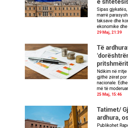
e shtetësi
Sipas gjykatës, 
marrë parasysh 
taksave dhe kon
ekonomike dhe 
29 Maj, 21:39
Të ardhura
‘dorështrë
pritshmëri
Ndikim në rritj
gjithë zërat po
nacionale. Edhe
më të moderuar
25 Maj, 15:46
Tatimet/ Gj
ardhura, o
Publikohet Rapo