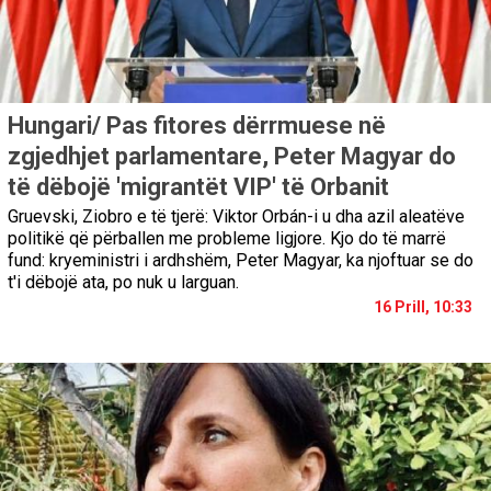
Hungari/ Pas fitores dërrmuese në
zgjedhjet parlamentare, Peter Magyar do
të dëbojë 'migrantët VIP' të Orbanit
Gruevski, Ziobro e të tjerë: Viktor Orbán-i u dha azil aleatëve
politikë që përballen me probleme ligjore. Kjo do të marrë
fund: kryeministri i ardhshëm, Peter Magyar, ka njoftuar se do
t'i dëbojë ata, po nuk u larguan.
16 Prill, 10:33