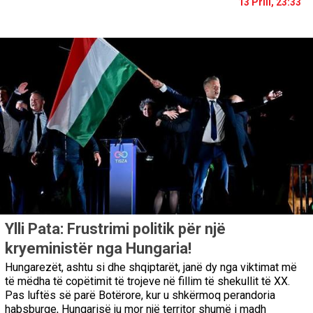
13 Prill, 23:33
Ylli Pata: Frustrimi politik për një
kryeministër nga Hungaria!
Hungarezët, ashtu si dhe shqiptarët, janë dy nga viktimat më
të mëdha të copëtimit të trojeve në fillim të shekullit të XX.
Pas luftës së parë Botërore, kur u shkërmoq perandoria
habsburge, Hungarisë ju mor një territor shumë i madh