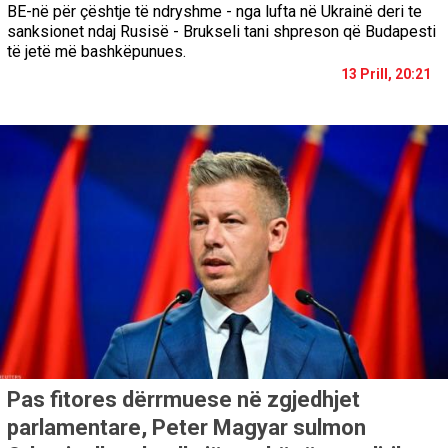
BE-në për çështje të ndryshme - nga lufta në Ukrainë deri te
sanksionet ndaj Rusisë - Brukseli tani shpreson që Budapesti
të jetë më bashkëpunues.
13 Prill, 20:21
Pas fitores dërrmuese në zgjedhjet
parlamentare, Peter Magyar sulmon