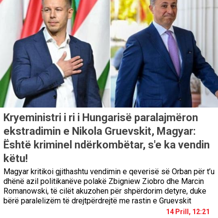
Kryeministri i ri i Hungarisë paralajmëron
ekstradimin e Nikola Gruevskit, Magyar:
Është kriminel ndërkombëtar, s'e ka vendin
këtu!
Magyar kritikoi gjithashtu vendimin e qeverisë së Orban për t’u
dhënë azil politikanëve polakë Zbigniew Ziobro dhe Marcin
Romanowski, të cilët akuzohen për shpërdorim detyre, duke
bërë paralelizëm të drejtpërdrejtë me rastin e Gruevskit
14 Prill, 12:21