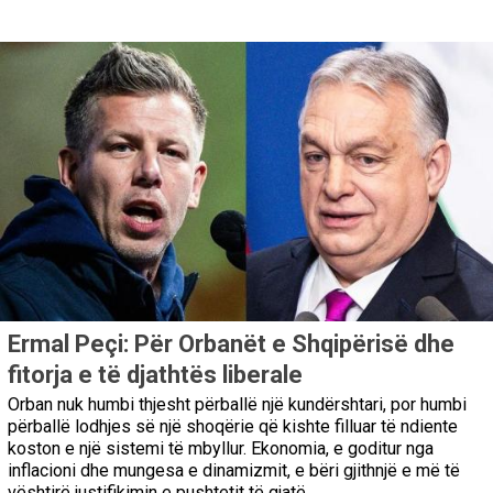
Ermal Peçi: Për Orbanët e Shqipërisë dhe
fitorja e të djathtës liberale
Orban nuk humbi thjesht përballë një kundërshtari, por humbi
përballë lodhjes së një shoqërie që kishte filluar të ndiente
koston e një sistemi të mbyllur. Ekonomia, e goditur nga
inflacioni dhe mungesa e dinamizmit, e bëri gjithnjë e më të
vështirë justifikimin e pushtetit të gjatë.