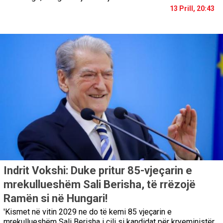
13 Prill, 20:43
Indrit Vokshi: Duke pritur 85-vjeçarin e
mrekullueshëm Sali Berisha, të rrëzojë
Ramën si në Hungari!
'Kismet në vitin 2029 ne do të kemi 85 vjeçarin e
mrekullueshëm Sali Berisha i cili si kandidat për kryeministër