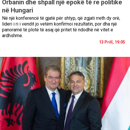
Orbanin dhe shpall një epokë të re politike
në Hungari
Në një konferencë të gjatë për shtyp, që zgjati rreth dy orë,
lideri i ri i vendit jo vetëm konfirmoi rezultatin, por dha një
panoramë të plotë të asaj që pritet të ndodhë në vitet e
ardhshme.
13 Prill, 19:05