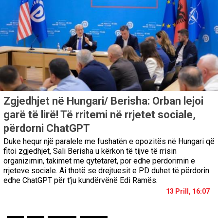
Zgjedhjet në Hungari/ Berisha: Orban lejoi
garë të lirë! Të rritemi në rrjetet sociale,
përdorni ChatGPT
Duke hequr një paralele me fushatën e opozitës në Hungari që
fitoi zgjedhjet, Sali Berisha u kërkon të tijve të rrisin
organizimin, takimet me qytetarët, por edhe përdorimin e
rrjeteve sociale. Ai thotë se drejtuesit e PD duhet të përdorin
edhe ChatGPT për t’ju kundërvënë Edi Ramës.
13 Prill, 16:07