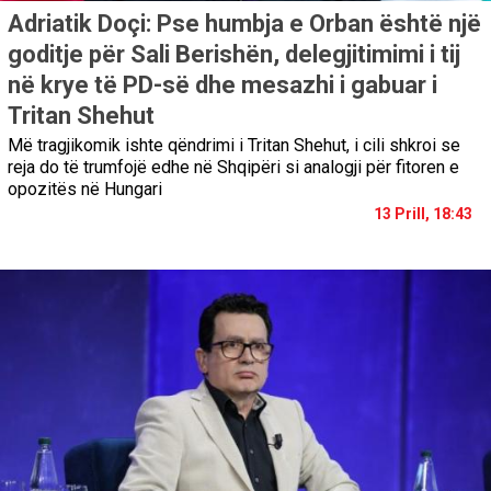
Adriatik Doçi: Pse humbja e Orban është një
goditje për Sali Berishën, delegjitimimi i tij
në krye të PD-së dhe mesazhi i gabuar i
Tritan Shehut
Më tragjikomik ishte qëndrimi i Tritan Shehut, i cili shkroi se
reja do të trumfojë edhe në Shqipëri si analogji për fitoren e
opozitës në Hungari
13 Prill, 18:43