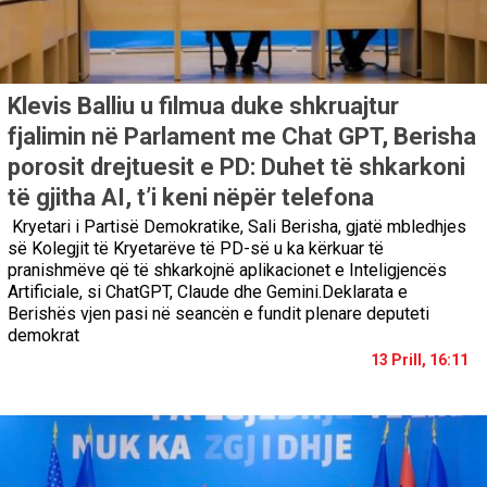
Klevis Balliu u filmua duke shkruajtur
fjalimin në Parlament me Chat GPT, Berisha
porosit drejtuesit e PD: Duhet të shkarkoni
të gjitha AI, t’i keni nëpër telefona
Kryetari i Partisë Demokratike, Sali Berisha, gjatë mbledhjes
së Kolegjit të Kryetarëve të PD-së u ka kërkuar të
pranishmëve që të shkarkojnë aplikacionet e Inteligjencës
Artificiale, si ChatGPT, Claude dhe Gemini.Deklarata e
Berishës vjen pasi në seancën e fundit plenare deputeti
demokrat
13 Prill, 16:11