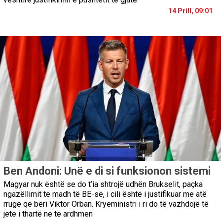
14 Prill, 09:01
Ben Andoni: Unë e di si funksionon sistemi
Magyar nuk është se do t’ia shtrojë udhën Brukselit, paçka
ngazëllimit të madh të BE-së, i cili është i justifikuar me atë
rrugë që bëri Viktor Orban. Kryeministri i ri do të vazhdojë të
jetë i thartë në të ardhmen