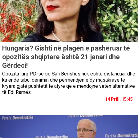
Hungaria? Gishti në plagën e pashëruar të
opozitës shqiptare është 21 janari dhe
Gërdeci!
Opozita larg PD-së së Sali Berishës nuk është distancuar dhe
ka ende tabu’ dënimin dhe përmendjen e dy masakrave të
kryera gjatë pushtetit të atyre që e mendojnë veten alternativë
të Edi Ramës
14 Prill, 15:45