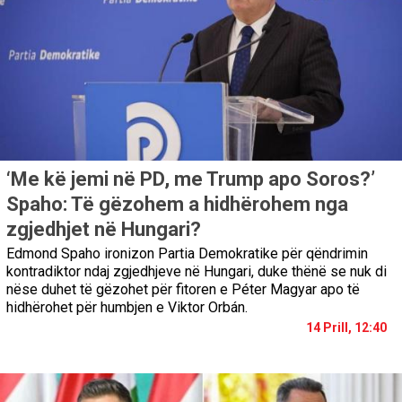
‘Me kë jemi në PD, me Trump apo Soros?’
Spaho: Të gëzohem a hidhërohem nga
zgjedhjet në Hungari?
Edmond Spaho ironizon Partia Demokratike për qëndrimin
kontradiktor ndaj zgjedhjeve në Hungari, duke thënë se nuk di
nëse duhet të gëzohet për fitoren e Péter Magyar apo të
hidhërohet për humbjen e Viktor Orbán.
14 Prill, 12:40