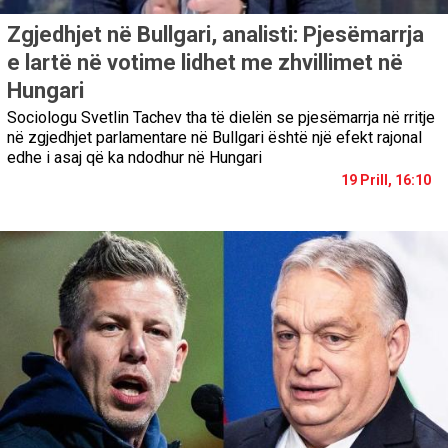
Zgjedhjet në Bullgari, analisti: Pjesëmarrja
e lartë në votime lidhet me zhvillimet në
Hungari
Sociologu Svetlin Tachev tha të dielën se pjesëmarrja në rritje
në zgjedhjet parlamentare në Bullgari është një efekt rajonal
edhe i asaj që ka ndodhur në Hungari
19 Prill, 16:10