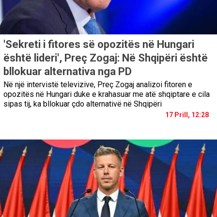
'Sekreti i fitores së opozitës në Hungari
është lideri', Preç Zogaj: Në Shqipëri është
bllokuar alternativa nga PD
Në një intervistë televizive, Preç Zogaj analizoi fitoren e
opozitës në Hungari duke e krahasuar me atë shqiptare e cila
sipas tij, ka bllokuar çdo alternativë në Shqipëri
17 Prill, 12:28