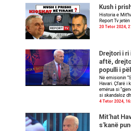
Kush i pri
Historia e Mit'h
Report Tv jetën 
20 Tetor 2024, 2
Drejtori i 
aftë, drejto
populli i p
Në emisionin “So
Havari. Çfarë i k
emërua si “gjene
si skandaloz d
4 Tetor 2024, 16
Mit’hat Hav
s’kanë punë