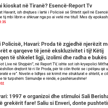
shi kioskat në Tiranë? Esencë-Report Tv
at Havarit, ish drejtues i lartë i Policisë së Shtetit sjell në Esenc
e tij mbi librin e shkruar nga po ai vetë me titull: Mes dy epokash
1:35
ri i Policisë, Havari: Proda të zgjedhë njerëzit m
rët e qarqeve të jenë ekskluzivitet i tij! Këtij
ëlqen të shkelet ligji, izolimi dhe radha e bukës
t Live në Shqipëri”, në Report TV, ishte sot ish-kryepolici Mit’ha
ëshillon drejtorit të ri Ilir Proda, për të cilin thotë se i pëlqeu që u
ratë e re”. Nivelin e lidhjes së krimit me strukturat e shtetit, e c
he të turpshëm: Sëmundje e rëndë, e pashërueshme!
:02
ari: 1997 e organizoi dhe stimuloi Sali Berish
 grekërit fare! Saliu si Enveri, donte pushteti