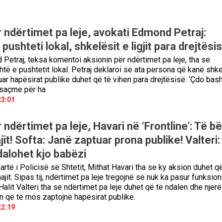
 ndërtimet pa leje, avokati Edmond Petraj:
pushteti lokal, shkelësit e ligjit para drejtësi
Petraj, teksa komentoi aksionin për ndërtimet pa leje, tha se
htë e pushtetit lokal. Petraj deklaroi se ata persona që kanë shke
uar hapësirat publike duhet që të vihen para drejtësisë. ‘Çdo bash
osaçme për ha
23:01
 ndërtimet pa leje, Havari në ‘Frontline’: Të b
it! Softa: Janë zaptuar prona publike! Valteri:
dalohet kjo babëzi
Lartë i Policisë së Shtetit, Mithat Havari tha se ky aksion duhet q
jit. Sipas tij, ndërtimet pa leje tregojnë se nuk ka pasur funksion
 Halit Valteri tha se ndërtimet pa leje duhet që të ndalen dhe njerë
 që të mos zaptojnë hapësirat publike.
22:19