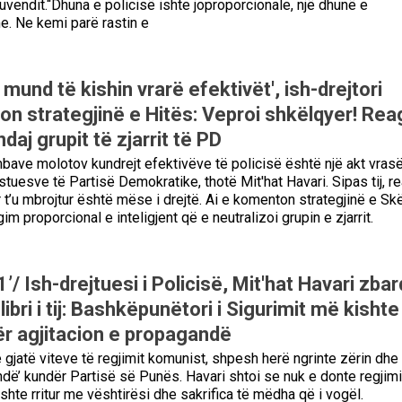
vendit.“Dhuna e policisë ishte joproporcionale, një dhunë e
e. Ne kemi parë rastin e
mund të kishin vrarë efektivët', ish-drejtori
don strategjinë e Hitës: Veproi shkëlqyer! Re
ndaj grupit të zjarrit të PD
bave molotov kundrejt efektivëve të policisë është një akt vras
tuesve të Partisë Demokratike, thotë Mit'hat Havari. Sipas tij, r
r t’u mbrojtur është mëse i drejtë. Ai e komenton strategjinë e Sk
gim proporcional e inteligjent që e neutralizoi grupin e zjarrit.
’/ Ish-drejtuesi i Policisë, Mit'hat Havari zba
libri i tij: Bashkëpunëtori i Sigurimit më kishte
ër agjitacion e propagandë
 gjatë viteve të regjimit komunist, shpesh herë ngrinte zërin dhe
dë’ kundër Partisë së Punës. Havari shtoi se nuk e donte regjim
shte rritur me vështirësi dhe sakrifica të mëdha që i vogël.