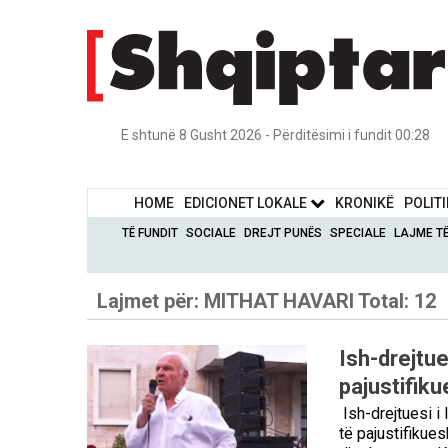
E shtunë 8 Gusht 2026 - Përditësimi i fundit 00:28
HOME
EDICIONET LOKALE
KRONIKË
POLIT
TË FUNDIT
SOCIALE
DREJT PUNËS
SPECIALE
LAJME T
Lajmet për:
MITHAT HAVARI
Total: 12
Ish-drejtue
pajustifik
Ish-drejtuesi i 
të pajustifikues