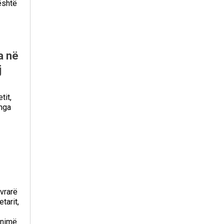
 është
a në
j
tit,
 nga
 vrarë
tarit,
animë