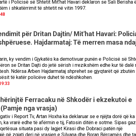
lartë i Policisë së Shtetit Mit’hat Havari deklaron se Sali Berisha
tëm i shkatërrimit të shtetit në vitin 1997.
:48
endimit për Dritan Dajtin/ Mit'hat Havari: Polici
shpëruese. Hajdarmataj: Të merren masa nda
arin, ky vendim i Gjykatës ka demotivuar punën e Policisë së Shte
ëron se Dritan Dajti do jetë sërish i rrezikshëm edhe kur të dalë
tesh. Ndërsa Arben Hajdarmataj shprehet se gjyqtarët që zbutën
ësit të katër policëve duhet të ndëshkohen.
19:33
hërinjtë Ferracaku në Shkodër i ekzekutoi e
 (Pamje nga vrasja)
gativ i Report Tv, Artan Hoxha ka deklaruar se e njëjta dorë që ka
, ka vrarë edhe të afërmin e tij, Fatosin ditën e sotme. Sipas gaze
qetësua situata pasi dy lagjet Kirasi dhe Dobraci patën një
jë që zgjati deri në vrasjen e Silvana dhe Boran Bërçamës dhe t