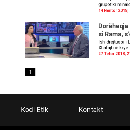
grupet kriminale
14 Nëntor 2018, 
Dorëheqja e
si Rama, s’
Ish-drejtuesi i 
Xhafajt në krye
27 Tetor 2018, 2
1
Kodi Etik
Kontakt