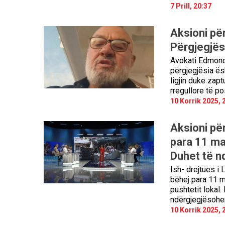
7 Prill, 20:37
Aksioni për
Përgjegjës 
Avokati Edmond 
përgjegjësia ës
ligjin duke zapt
rregullore të p
10 Korrik 2025, 
Aksioni për
para 11 maj
Duhet të n
Ish- drejtues i 
bëhej para 11 ma
pushtetit lokal.
ndërgjegjësohen
10 Korrik 2025, 