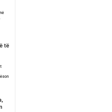
ënë
.
ë të
t
ilëson
a,
n