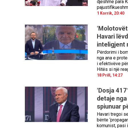
djeshme para Ku
pajustifikueshm
1 Korrik, 20:40
‘Molotovët 
Havari lëv
inteligjent 
Përdorimi i bom
nga ana e protes
i efektivëve pë
Hitës si një rea
18 Prill, 14:27
‘Dosja 4171
detaje nga 
spiunuar p
Havari tregoi se
bënte ‘propagan
komunist, pasi i