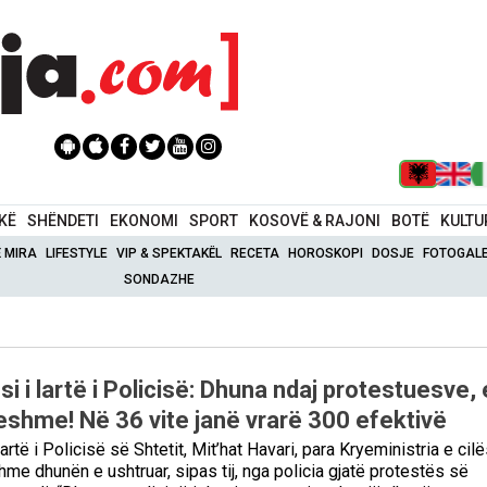
IKË
SHËNDETI
EKONOMI
SPORT
KOSOVË & RAJONI
BOTË
KULTU
Ë MIRA
LIFESTYLE
VIP & SPEKTAKËL
RECETA
HOROSKOPI
DOSJE
FOTOGALE
SONDAZHE
si i lartë i Policisë: Dhuna ndaj protestuesve, 
ueshme! Në 36 vite janë vrarë 300 efektivë
lartë i Policisë së Shtetit, Mit’hat Havari, para Kryeministria e cilë
hme dhunën e ushtruar, sipas tij, nga policia gjatë protestës së