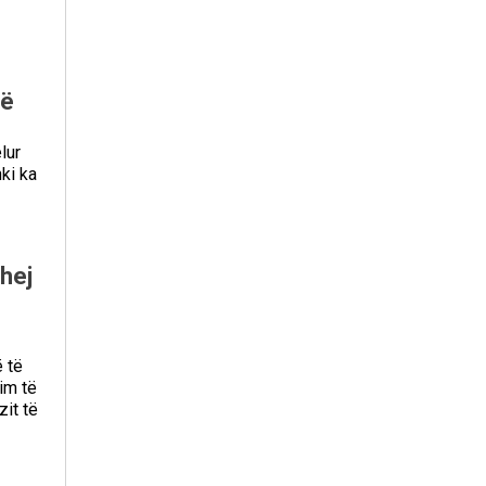
së
lur
ki ka
ëhej
ë të
im të
zit të