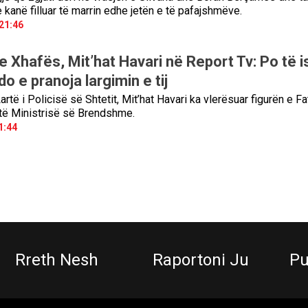
 kanë filluar të marrin edhe jetën e të pafajshmëve.
21:46
 Xhafës, Mit’hat Havari në Report Tv: Po të i
do e pranoja largimin e tij
Lartë i Policisë së Shtetit, Mit’hat Havari ka vlerësuar figurën e Fa
 të Ministrisë së Brendshme.
1:44
Rreth Nesh
Raportoni Ju
Pu