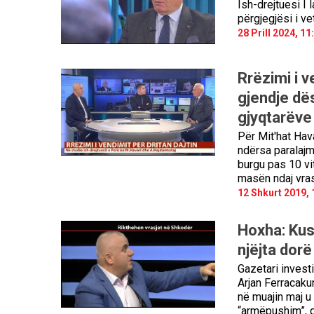
Ish-drejtuesi I 
përgjegjësi i ve
28 Prill 2024, 11
Rrëzimi i v
gjendje dë
gjyqtarëve
Për Mit'hat Hav
ndërsa paralajm
burgu pas 10 vi
masën ndaj vras
12 Shkurt 2019, 
Hoxha: Kus
njëjta dorë
Gazetari investi
Arjan Ferracakun
në muajin maj u 
“armëpushim”, g