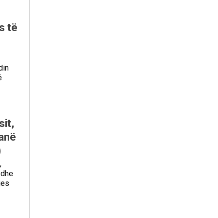
s të
din
ë
it,
ranë
)
,
 dhe
jes