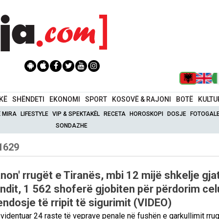
IKË
SHËNDETI
EKONOMI
SPORT
KOSOVË & RAJONI
BOTË
KULTU
Ë MIRA
LIFESTYLE
VIP & SPEKTAKËL
RECETA
HOROSKOPI
DOSJE
FOTOGALE
SONDAZHE
 1629
anon' rrugët e Tiranës, mbi 12 mijë shkelje gja
ndit, 1 562 shoferë gjobiten për përdorim celu
dosje të rripit të sigurimit (VIDEO)
videntuar 24 raste të veprave penale në fushën e qarkullimit rrug