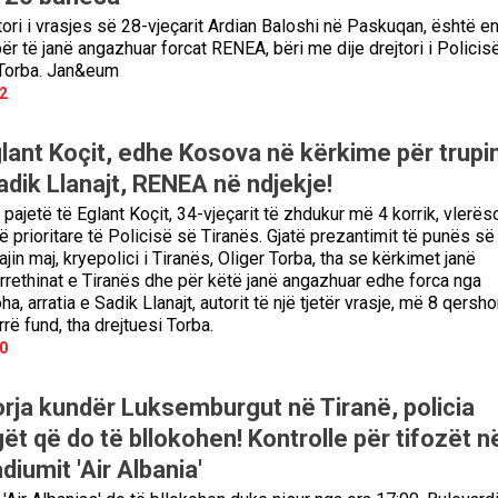
utori i vrasjes së 28-vjeçarit Ardian Baloshi në Paskuqan, është e
ër të janë angazhuar forcat RENEA, bëri me dije drejtori i Policis
 Torba. Jan&eum
2
lant Koçit, edhe Kosova në kërkime për trupin
adik Llanajt, RENEA në ndjekje!
të pajetë të Eglant Koçit, 34-vjeçarit të zhdukur më 4 korrik, vlerës
 prioritare të Policisë së Tiranës. Gjatë prezantimit të punës së
jin maj, kryepolici i Tiranës, Oliger Torba, tha se kërkimet janë
rrethinat e Tiranës dhe për këtë janë angazhuar edhe forca nga
, arratia e Sadik Llanajt, autorit të një tjetër vrasje, më 8 qershor
rë fund, tha drejtuesi Torba.
0
rja kundër Luksemburgut në Tiranë, policia
ët që do të bllokohen! Kontrolle për tifozët n
diumit 'Air Albania'