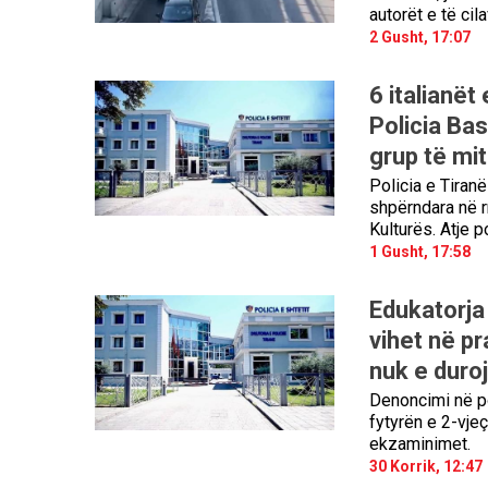
autorët e të cil
2 Gusht, 17:07
6 italianët
Policia Bas
grup të mit
Policia e Tiran
shpërndara në r
Kulturës. Atje po
1 Gusht, 17:58
Edukatorja 
vihet në pr
nuk e duroj
Denoncimi në po
fytyrën e 2-vjeç
ekzaminimet.
30 Korrik, 12:47