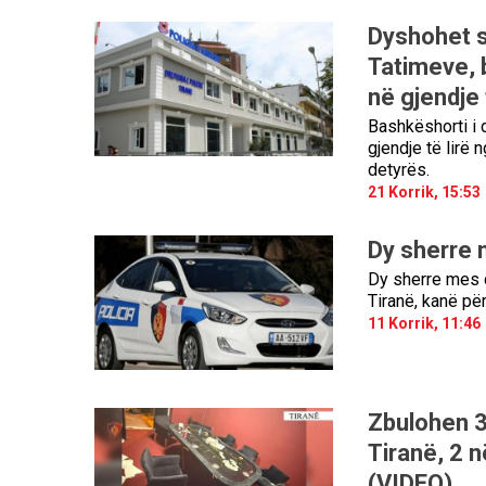
Dyshohet s
Tatimeve, 
në gjendje 
Bashkëshorti i 
gjendje të lirë
detyrës.
21 Korrik, 15:53
Dy sherre 
Dy sherre mes 
Tiranë, kanë për
11 Korrik, 11:46
Zbulohen 3 
Tiranë, 2 n
(VIDEO)