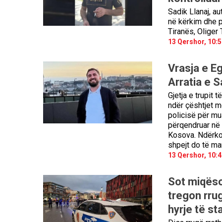
Sadik Llanaj, a
në kërkim dhe p
Tiranës, Oliger
13 Qershor, 10:5
Vrasja e Eg
Arratia e S
Gjetja e trupit 
ndër çështjet më
policisë për mua
përqendruar në 
Kosova. Ndërkoha
shpejt do të mar
13 Qershor, 10:4
Sot miqëso
tregon rrug
hyrje të sta