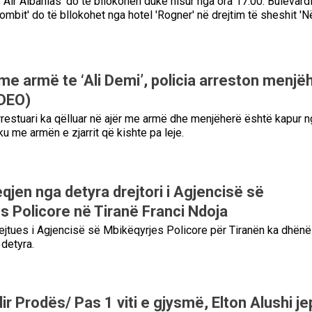
 'Air Albanias' do të bllokohen duke nisur nga ora 17:00. Bulevard
mbit' do të bllokohet nga hotel 'Rogner' në drejtim të sheshit '
me armë te ‘Ali Demi’, policia arreston menjë
IDEO)
restuari ka qëlluar në ajër me armë dhe menjëherë është kapur n
u me armën e zjarrit që kishte pa leje.
qjen nga detyra drejtori i Agjencisë së
s Policore në Tiranë Franci Ndoja
rejtues i Agjencisë së Mbikëqyrjes Policore për Tiranën ka dhënë
detyra.
Ilir Prodës/ Pas 1 viti e gjysmë, Elton Alushi je