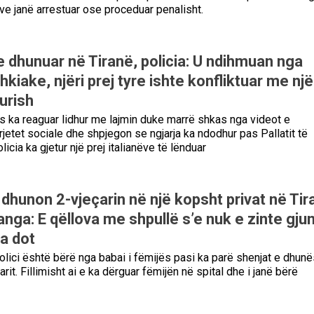
ave janë arrestuar ose proceduar penalisht.
 e dhunuar në Tiranë, policia: U ndihmuan nga
hkiake, njëri prej tyre ishte konfliktuar me një
urish
ës ka reaguar lidhur me lajmin duke marrë shkas nga videot e
rjetet sociale dhe shpjegon se ngjarja ka ndodhur pas Pallatit të
licia ka gjetur një prej italianëve të lënduar
dhunon 2-vjeçarin në një kopsht privat në Tir
anga: E qëllova me shpullë s’e nuk e zinte gju
a dot
lici është bërë nga babai i fëmijës pasi ka parë shenjat e dhunë
arit. Fillimisht ai e ka dërguar fëmijën në spital dhe i janë bërë