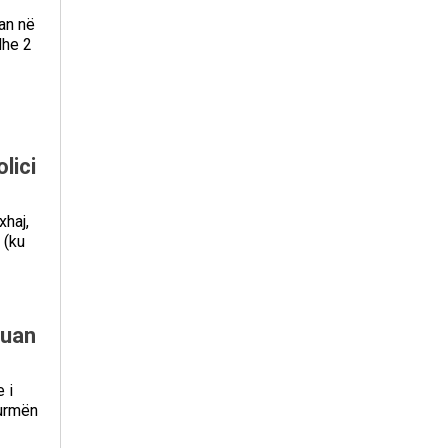
uan në
dhe 2
lici
xhaj,
 (ku
kuan
 i
turmën