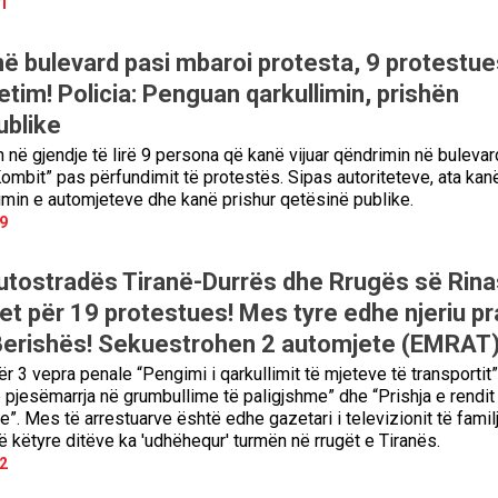
1
ë bulevard pasi mbaroi protesta, 9 protestue
etim! Policia: Penguan qarkullimin, prishën
ublike
n në gjendje të lirë 9 persona që kanë vijuar qëndrimin në bulevar
mbit” pas përfundimit të protestës. Sipas autoriteteve, ata kan
imin e automjeteve dhe kanë prishur qetësinë publike.
9
autostradës Tiranë-Durrës dhe Rrugës së Rinas
met për 19 protestues! Mes tyre edhe njeriu p
Berishës! Sekuestrohen 2 automjete (EMRAT
 3 vepra penale “Pengimi i qarkullimit të mjeteve të transportit”
 pjesëmarrja në grumbullime të paligjshme” dhe “Prishja e rendit
e”. Mes të arrestuarve është edhe gazetari i televizionit të famil
ë këtyre ditëve ka 'udhëhequr' turmën në rrugët e Tiranës.
2