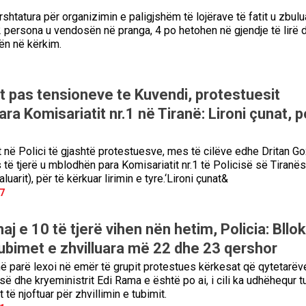
rshtatura për organizimin e paligjshëm të lojërave të fatit u zbul
2 persona u vendosën në pranga, 4 po hetohen në gjendje të lirë 
lën në kërkim.
 pas tensioneve te Kuvendi, protestuesit
ra Komisariatit nr.1 në Tiranë: Lironi çunat, po
në Polici të gjashtë protestuesve, mes të cilëve edhe Dritan Go
 të tjerë u mblodhën para Komisariatit nr.1 të Policisë së Tiranës
uarit), për të kërkuar lirimin e tyre.‘Lironi çunat&
7
aj e 10 të tjerë vihen nën hetim, Policia: Bllo
tubimet e zhvilluara më 22 dhe 23 qershor
më parë lexoi në emër të grupit protestues kërkesat që qytetarëve
së dhe kryeministrit Edi Rama e është po ai, i cili ka udhëhequr 
 të njoftuar për zhvillimin e tubimit.