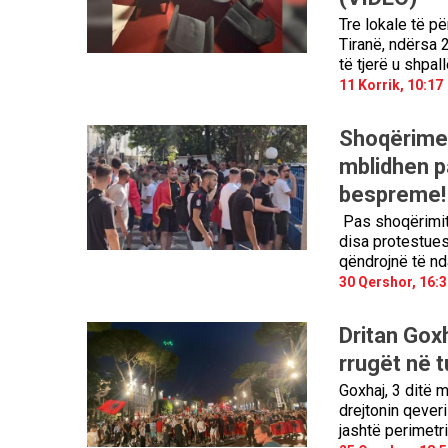
Tre lokale të pë
Tiranë, ndërsa 
të tjerë u shpal
11 Korrik, 10:17
Shoqërimet
mblidhen pa
bespreme!
Pas shoqërimit 
disa protestues
qëndrojnë të ndal
30 Qershor, 16:3
Dritan Goxh
rrugët në 
Goxhaj, 3 ditë 
drejtonin qeveri
jashtë perimetrit