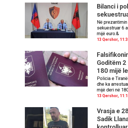
Bilanci i p
sekuestrua
Në prezantimin e
sekuestruar 6 a
mijë euro.&
13 Qershor, 11:3
Falsifikoni
Goditëm 2 b
180 mijë l
Policia e Tiranë
dhe ka arrestua
mijë deri në 18
13 Qershor, 11:1
Vrasja e 28
Sadik Llan
kontrollua