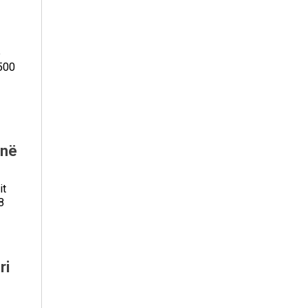
ë
 500
 në
it
8
ri