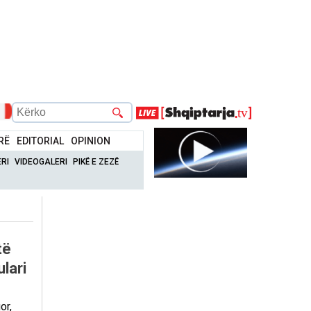
RË
EDITORIAL
OPINION
RI
VIDEOGALERI
PIKË E ZEZË
të
lari
or,