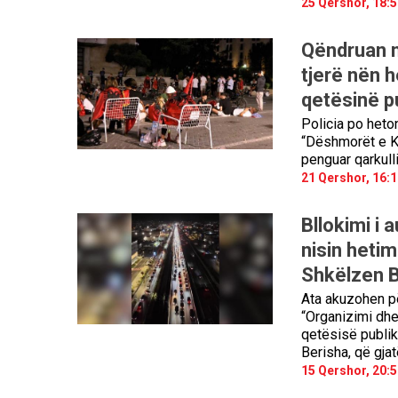
25 Qershor, 18:5
Qëndruan n
tjerë nën h
qetësinë p
Policia po heto
“Dëshmorët e Ko
penguar qarkull
21 Qershor, 16:1
Bllokimi i 
nisin heti
Shkëlzen 
Ata akuzohen për
“Organizimi dhe
qetësisë publik
Berisha, që gjat
15 Qershor, 20:5