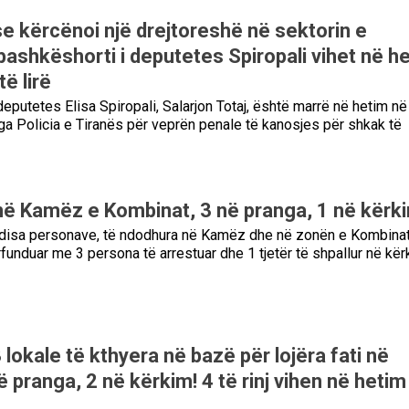
e kërcënoi një drejtoreshë në sektorin e
bashkëshorti i deputetes Spiropali vihet në h
të lirë
deputetes Elisa Spiropali, Salarjon Totaj, është marrë në hetim në
 nga Policia e Tiranës për veprën penale të kanosjes për shkak të
në Kamëz e Kombinat, 3 në pranga, 1 në kërk
disa personave, të ndodhura në Kamëz dhe në zonën e Kombinat
funduar me 3 persona të arrestuar dhe 1 tjetër të shpallur në kër
lokale të kthyera në bazë për lojëra fati në
ë pranga, 2 në kërkim! 4 të rinj vihen në hetim