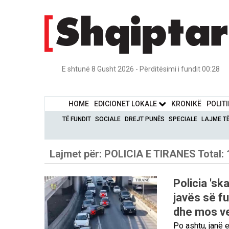
E shtunë 8 Gusht 2026 - Përditësimi i fundit 00:28
HOME
EDICIONET LOKALE
KRONIKË
POLIT
TË FUNDIT
SOCIALE
DREJT PUNËS
SPECIALE
LAJME T
Lajmet për:
POLICIA E TIRANES
Total:
Policia 'sk
javës së fu
dhe mos ven
Po ashtu, janë e