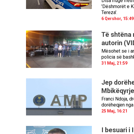
Disa rrugë rreth
'Dëshmorët e Ko
Tereza'.
6 Qershor, 15:49
Të shtëna 
autorin (V
Mësohet se i ar
policia së bashk
31 Maj, 21:59
Jep dorëhe
Mbikëqyrje
Franci Ndoja, d
dorëheqjen nga 
25 Maj, 16:21
I besuari i 