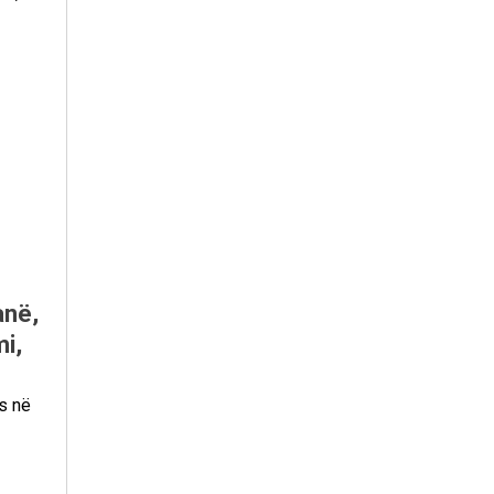
anë,
mi,
s në