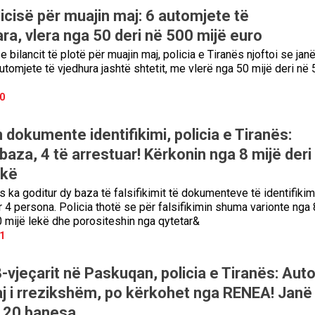
olicisë për muajin maj: 6 automjete të
ra, vlera nga 50 deri në 500 mijë euro
 bilancit të plotë për muajin maj, policia e Tiranës njoftoi se jan
utomjete të vjedhura jashtë shtetit, me vlerë nga 50 mijë deri në
0
n dokumente identifikimi, policia e Tiranës:
aza, 4 të arrestuar! Kërkonin nga 8 mijë deri
ekë
s ka goditur dy baza të falsifikimit të dokumenteve të identifikim
r 4 persona. Policia thotë se për falsifikimin shuma varionte nga 
0 mijë lekë dhe porositeshin nga qytetar&
1
-vjeçarit në Paskuqan, policia e Tiranës: Auto
aj i rrezikshëm, po kërkohet nga RENEA! Janë
r 20 banesa