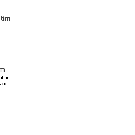
etim
im
it në
kim.