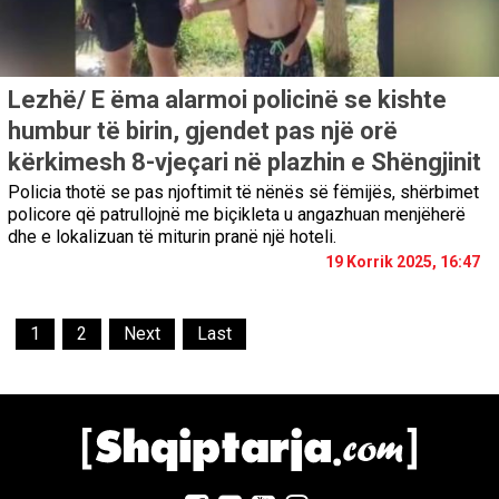
Lezhë/ E ëma alarmoi policinë se kishte
humbur të birin, gjendet pas një orë
kërkimesh 8-vjeçari në plazhin e Shëngjinit
Policia thotë se pas njoftimit të nënës së fëmijës, shërbimet
policore që patrullojnë me biçikleta u angazhuan menjëherë
dhe e lokalizuan të miturin pranë një hoteli.
19 Korrik 2025, 16:47
1
2
Next
Last