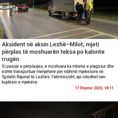
Aksident në aksin Lezhë–Milot, mjeti
përplas të moshuarën teksa po kalonte
rrugën
Si pasojë e përplasjes, e moshuara ka mbetur e plagosur dhe
është transportuar menjëherë për ndihmë mjekësore në
Spitalin Rajonal të Lezhës. Fatmirësisht, ajo ndodhet nën
kujdesin e mjekëve.
17 Dhjetor 2025, 18:11