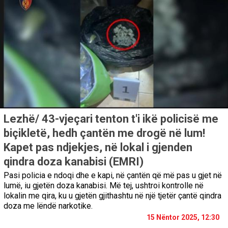
Lezhë/ 43-vjeçari tenton t'i ikë policisë me
biçikletë, hedh çantën me drogë në lum!
Kapet pas ndjekjes, në lokal i gjenden
qindra doza kanabisi (EMRI)
Pasi policia e ndoqi dhe e kapi, në çantën që më pas u gjet në
lumë, iu gjetën doza kanabisi. Më tej, ushtroi kontrolle në
lokalin me qira, ku u gjetën gjithashtu në një tjetër çantë qindra
doza me lëndë narkotike.
15 Nëntor 2025, 12:30