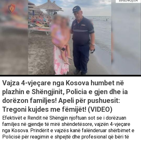
Vajza 4-vjeçare nga Kosova humbet në
plazhin e Shëngjinit, Policia e gjen dhe ia
dorëzon familjes! Apeli për pushuesit:
Tregoni kujdes me fëmijët! (VIDEO)
Efektivët e Rendit në Shëngjin njoftuan sot se i dorëzuan
familjes në gjendje të mirë shëndetësore, vajzën 4-vjeçare
nga Kosova. Prindërit e vajzës kanë falënderuar shërbimet e
Policisë për reagimin e shpejtë dhe profesional që bëri të