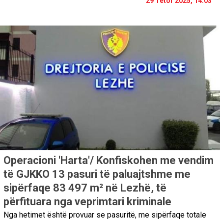
29 Tetor 2025, 14:03
Operacioni 'Harta'/ Konfiskohen me vendim
të GJKKO 13 pasuri të paluajtshme me
sipërfaqe 83 497 m² në Lezhë, të
përfituara nga veprimtari kriminale
Nga hetimet është provuar se pasuritë, me sipërfaqe totale