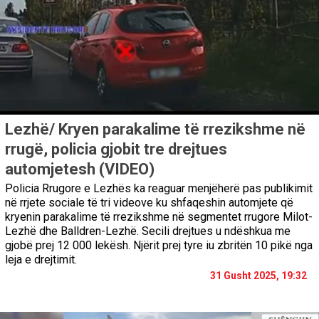
Lezhë/ Kryen parakalime të rrezikshme në
rrugë, policia gjobit tre drejtues
automjetesh (VIDEO)
Policia Rrugore e Lezhës ka reaguar menjëherë pas publikimit
në rrjete sociale të tri videove ku shfaqeshin automjete që
kryenin parakalime të rrezikshme në segmentet rrugore Milot-
Lezhë dhe Balldren-Lezhë. Secili drejtues u ndëshkua me
gjobë prej 12 000 lekësh. Njërit prej tyre iu zbritën 10 pikë nga
leja e drejtimit.
31 Gusht 2025, 19:32