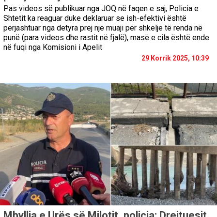
Pas videos së publikuar nga JOQ në faqen e saj, Policia e
Shtetit ka reaguar duke deklaruar se ish-efektivi është
përjashtuar nga detyra prej një muaji për shkelje të rënda në
punë (para videos dhe rastit në fjalë), masë e cila është ende
në fuqi nga Komisioni i Apelit
29 Korrik 2025, 10:39
Mbyllja e Urës së Milotit, policia: Drejtuesit