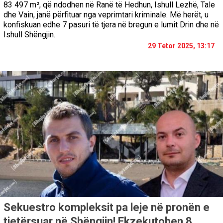
83 497 m², që ndodhen në Ranë të Hedhun, Ishull Lezhë, Tale
dhe Vain, janë përfituar nga veprimtari kriminale. Më herët, u
konfiskuan edhe 7 pasuri të tjera në bregun e lumit Drin dhe në
Ishull Shëngjin.
29 Tetor 2025, 13:17
Sekuestro kompleksit pa leje në pronën e
tjetërsuar në Shëngjin! Ekzekutohen 8