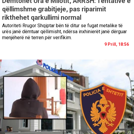
Dëmtohet Ura e Milotit, ARRSH: Tentativë e
qëllimshme grabitjeje, pas riparimit
rikthehet qarkullimi normal
Autoriteti Rrugor Shqiptar bën të ditur se fugat metalike të
urës janë dëmtuar qëllimisht, ndërsa inxhinierët janë dërguar
menjëherë në terren për verifikim.
9 Prill, 18:56