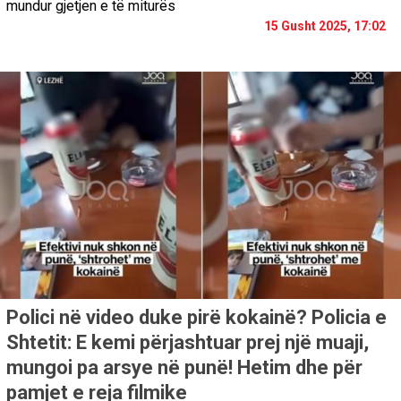
mundur gjetjen e të miturës
15 Gusht 2025, 17:02
Polici në video duke pirë kokainë? Policia e
Shtetit: E kemi përjashtuar prej një muaji,
mungoi pa arsye në punë! Hetim dhe për
pamjet e reja filmike