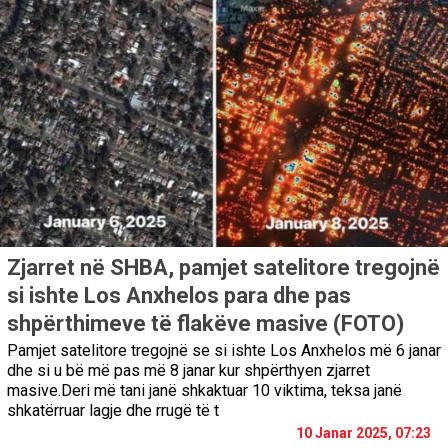
Zjarret në SHBA, pamjet satelitore tregojnë
si ishte Los Anxhelos para dhe pas
shpërthimeve të flakëve masive (FOTO)
Pamjet satelitore tregojnë se si ishte Los Anxhelos më 6 janar
dhe si u bë më pas më 8 janar kur shpërthyen zjarret
masive.Deri më tani janë shkaktuar 10 viktima, teksa janë
shkatërruar lagje dhe rrugë të t
10 Janar 2025, 07:23