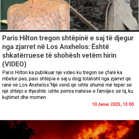
Paris Hilton tregon shtëpinë e saj të djegur
nga zjarret në Los Anxhelos: Është
shkatërruese të shohësh vetëm hirin
(VIDEO)
Paris Hilton ka publikuar një video ku tregon se çfarë ka
mbetur pas, pasi shtëpia e saj u dogj totalisht nga zjarret që
ranë në Los Anxhelos.‘Një vend që ishte shumë më tepër se
një shtëpi e thjeshtë: ishte zemra rrahëse e familjes së tij, ku
kujtimet dhe momen
10 Janar 2025, 13:00