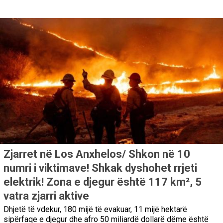
Zjarret në Los Anxhelos/ Shkon në 10
numri i viktimave! Shkak dyshohet rrjeti
elektrik! Zona e djegur është 117 km², 5
vatra zjarri aktive
Dhjetë të vdekur, 180 mijë të evakuar, 11 mijë hektarë
sipërfaqe e djegur dhe afro 50 miliardë dollarë dëme është