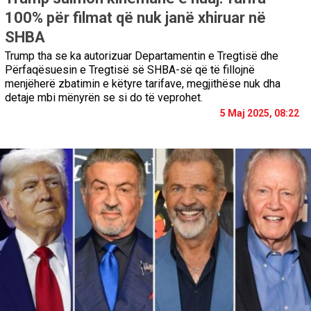
100% për filmat që nuk janë xhiruar në
SHBA
Trump tha se ka autorizuar Departamentin e Tregtisë dhe
Përfaqësuesin e Tregtisë së SHBA-së që të fillojnë
menjëherë zbatimin e këtyre tarifave, megjithëse nuk dha
detaje mbi mënyrën se si do të veprohet.
5 Maj 2025, 08:22