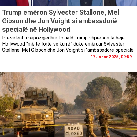
Trump emëron Sylvester Stallone, Mel
Gibson dhe Jon Voight si ambasadorë
specialë në Hollywood
Presidenti i sapozgjedhur Donald Trump shpreson ta bëjë
Hollywood “më të fortë se kurrë” duke emëruar Sylvester
Stallone, Mel Gibson dhe Jon Voight si “ambasadorë specialë
17 Janar 2025, 09:59