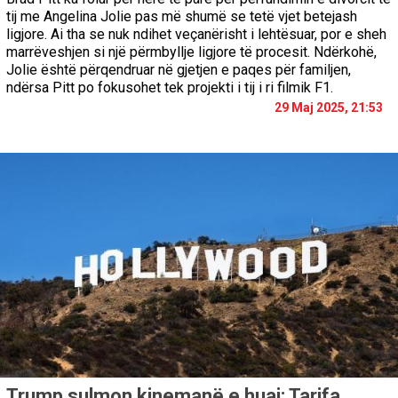
tij me Angelina Jolie pas më shumë se tetë vjet betejash
ligjore. Ai tha se nuk ndihet veçanërisht i lehtësuar, por e sheh
marrëveshjen si një përmbyllje ligjore të procesit. Ndërkohë,
Jolie është përqendruar në gjetjen e paqes për familjen,
ndërsa Pitt po fokusohet tek projekti i tij i ri filmik F1.
29 Maj 2025, 21:53
Trump sulmon kinemanë e huaj: Tarifa