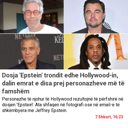
Dosja 'Epstein' trondit edhe Hollywood-in,
dalin emrat e disa prej personazheve më të
famshëm
Personazhe të njohur të Hollywood rezultojnë të përfshirë në
dosjen 'Epstein'. Ata shfaqen në fotografi ose në email-e të
shkëmbyera me Jeffrey Epstein.
7 Shkurt, 16:23