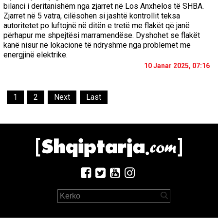
bilanci i deritanishëm nga zjarret në Los Anxhelos të SHBA.
Zjarret në 5 vatra, cilësohen si jashtë kontrollit teksa
autoritetet po luftojnë në ditën e tretë me flakët që janë
përhapur me shpejtësi marramendëse. Dyshohet se flakët
kanë nisur në lokacione të ndryshme nga problemet me
energjinë elektrike.
10 Janar 2025, 07:16
1
2
Next
Last