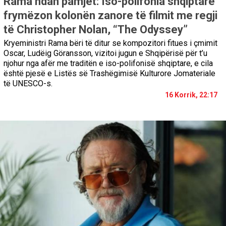
Rama ndan pamjet: Iso-polifonia shqiptare
frymëzon kolonën zanore të filmit me regji
të Christopher Nolan, “The Odyssey”
Kryeministri Rama bëri të ditur se kompozitori fitues i çmimit
Oscar, Ludëig Göransson, vizitoi jugun e Shqipërisë për t’u
njohur nga afër me traditën e iso-polifonisë shqiptare, e cila
është pjesë e Listës së Trashëgimisë Kulturore Jomateriale
të UNESCO-s.
16 Korrik, 22:17