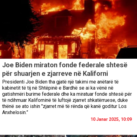
Joe Biden miraton fonde federale shtesë
për shuarjen e zjarreve në Kaliforni
Presidenti Joe Biden tha gjatë një takimi me anëtarë të
kabinetit të tij në Shtëpinë e Bardhë se ai ka vënë në
gatishmëri burime federale dhe ka miratuar fonde shtesë për
të ndihmuar Kaliforninë të luftojë zjarret shkatërruese, duke
thënë se ato ishin "zjarret më të rënda që kanë goditur Los
Anxhelosin.”
10 Janar 2025, 10:09