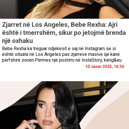
Zjarret në Los Angeles, Bebe Rexha: Ajri
është i tmerrshëm, sikur po jetojmë brenda
një oxhaku
Bebe Rexha ka treguar ndjekësit e saj në Instagram se si
është situata në Los Angeles pas zjarreve masive që kanë
përfshirë zonën.Përmes një postimi në InstaStory, këng&eu
10 Janar 2025, 16:36