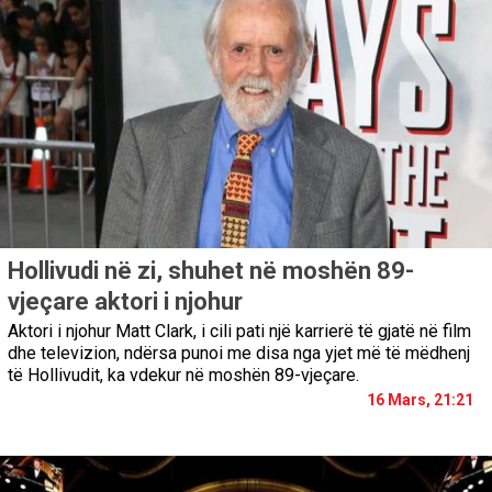
Hollivudi në zi, shuhet në moshën 89-
vjeçare aktori i njohur
Aktori i njohur Matt Clark, i cili pati një karrierë të gjatë në film
dhe televizion, ndërsa punoi me disa nga yjet më të mëdhenj
të Hollivudit, ka vdekur në moshën 89-vjeçare.
16 Mars, 21:21