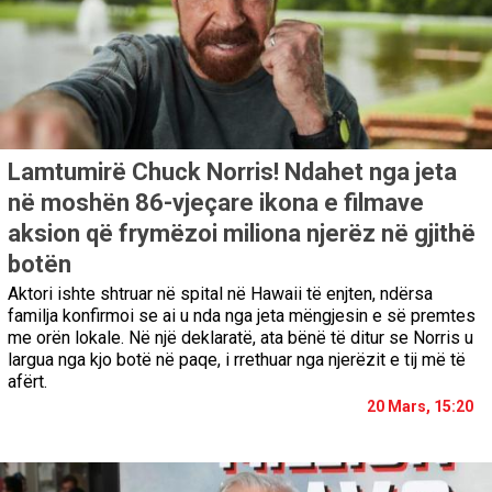
Lamtumirë Chuck Norris! Ndahet nga jeta
në moshën 86-vjeçare ikona e filmave
aksion që frymëzoi miliona njerëz në gjithë
botën
Aktori ishte shtruar në spital në Hawaii të enjten, ndërsa
familja konfirmoi se ai u nda nga jeta mëngjesin e së premtes
me orën lokale. Në një deklaratë, ata bënë të ditur se Norris u
largua nga kjo botë në paqe, i rrethuar nga njerëzit e tij më të
afërt.
20 Mars, 15:20