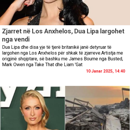
Zjarret në Los Anxhelos, Dua Lipa largohet
nga vendi
Dua Lipa dhe disa yje të tjerë britanikë janë detyruar të
largohen nga Los Anxhelos për shkak të zjarreve.Artistja me
origjinë shqiptare, së bashku me James Bourne nga Busted,
Mark Owen nga Take That dhe Liam 'Gat
10 Janar 2025, 14:40