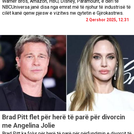
Warner Bros, Amazon, HBO, Disney, Paramount, e deri te
NBCUniversa janë disa nga emrat më të njohur të industrisë të
cilët kanë qenw pjesw e vizitws nw qytetin e Gjirokastrws.
2 Qershor 2025, 12:31
Brad Pitt flet për herë të parë për divorcin
me Angelina Jolie
Brad Pitt ka folur për herë të parë për përfundimin e divorcit të