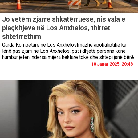
Jo vetëm zjarre shkatërruese, nis vala e
plaçkitjeve në Los Anxhelos, thirret
shtetrrethim
Garda Kombëtare në Los AnxhelosImazhe apokaliptike ka
lënë pas zjarri në Los Anxhelos, pasi dhjetë persona kanë
humbur jetën, ndërsa mijëra hektarë tokë dhe shtëpi janë bër&
10 Janar 2025, 20:48