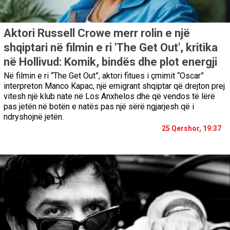
Aktori Russell Crowe merr rolin e një
shqiptari në filmin e ri 'The Get Out', kritika
në Hollivud: Komik, bindës dhe plot energji
Në filmin e ri “The Get Out”, aktori fitues i çmimit “Oscar”
interpreton Manco Kapac, një emigrant shqiptar që drejton prej
vitesh një klub nate në Los Anxhelos dhe që vendos të lërë
pas jetën në botën e natës pas një sërë ngjarjesh që i
ndryshojnë jetën.
25 Qershor, 19:37