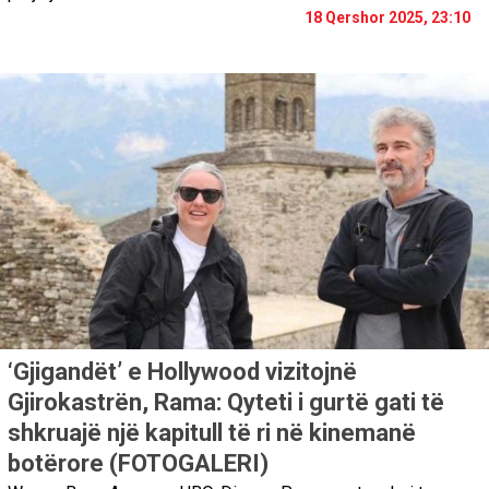
18 Qershor 2025, 23:10
‘Gjigandët’ e Hollywood vizitojnë
Gjirokastrën, Rama: Qyteti i gurtë gati të
shkruajë një kapitull të ri në kinemanë
botërore (FOTOGALERI)