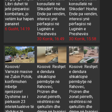
Libri duhet të
konsullatë në
konsullatë në
jetë përparësi
Shkodër! Hoxha:
Shkodër! Hoxha:
kombëtare, jo
Ende pa vendim,
Ende pa vendim,
vetëm kur hapen
interesi ynë
interesi ynë
panairet
përfaqësi në
përfaqësi në
6 Gusht, 14:19
Luginën e
Luginën e
Preshevës
Preshevës
30 Korrik, 16:49
30 Korrik, 15:58
Kosovë/
Kosovë: Reshjet
Kosovë: Reshjet
Varrezë masive
e dendura
e dendura
në Zubin Potok,
shkaktojnë
shkaktojnë
konfirmohen
përmbytje në
përmbytje në
mbetje
Rahovec,
Rahovec,
njerëzore!
Prizren dhe
Prizren dhe
Dyshime se i
zonat përreth,
zonat përreth,
përkasin 23
vështirësi në
vështirësi në
intelektualëve të
qarkullim dhe
qarkullim dhe
zhdukur të
dëme në bujqësi
dëme në bujqësi