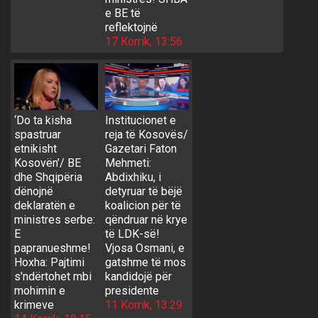
e BE të
reflektojnë
17 Korrik, 13:56
‘Do ta kisha
Institucionet e
spastruar
reja të Kosovës/
etnikisht
Gazetari Faton
Kosovën’/ BE
Mehmeti:
dhe Shqipëria
Abdixhiku, i
dënojnë
detyruar të bëjë
deklaratën e
koalicion për të
ministres serbe:
qëndruar në krye
E
të LDK-së!
papranueshme!
Vjosa Osmani, e
Hoxha: Pajtimi
gatshme të mos
s'ndërtohet mbi
kandidojë për
mohimin e
presidente
krimeve
11 Korrik, 13:29