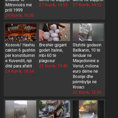
Mitrovicës më
27 Korrik, 14:55
27 Korrik, 14:53
prill 1999
29 Korrik, 16:20
Kosovë/ Haxhiu
Breshër gjigant
Stuhitë godasin
cakton 6 gushtin
godet Italinë,
Ballkanin, 10 të
për konstituimin
mbi 60 të
lënduar në
e Kuvendit, një
plagosur
Maqedoninë e
ditë para afatit
22 Korrik, 15:46
Veriut, miliona
24 Korrik, 18:54
euro dëme në
Bosnje dhe
përmbytje në
Kroaci
22 Korrik, 12:30