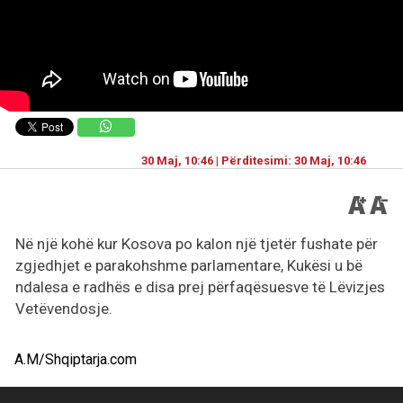
30 Maj, 10:46 | Përditesimi: 30 Maj, 10:46
Në një kohë kur Kosova po kalon një tjetër fushate për
zgjedhjet e parakohshme parlamentare, Kukësi u bë
ndalesa e radhës e disa prej përfaqësuesve të Lëvizjes
Vetëvendosje.
A.M/Shqiptarja.com