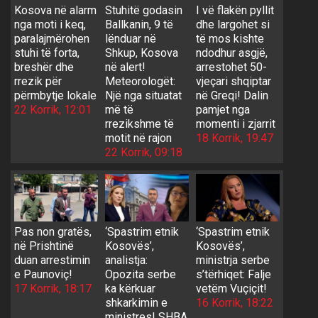
Kosova në alarm
Stuhitë godasin
I vë flakën pyllit
nga moti i keq,
Ballkanin, 9 të
dhe largohet si
paralajmërohen
lënduar në
të mos kishte
stuhi të forta,
Shkup, Kosova
ndodhur asgjë,
breshër dhe
në alert!
arrestohet 50-
rrezik për
Meteorologët:
vjeçari shqiptar
përmbytje lokale
Një nga situatat
në Greqi! Dalin
22 Korrik, 12:01
më të
pamjet nga
rrezikshme të
momenti i zjarrit
motit në rajon
18 Korrik, 19:47
22 Korrik, 09:18
Pas non gratës,
‘Spastrim etnik
‘Spastrim etnik
në Prishtinë
Kosovës’,
Kosovës’,
duan arrestimin
analistja:
ministrja serbe
e Paunoviç!
Opozita serbe
s’tërhiqet: Falje
17 Korrik, 18:17
ka kërkuar
vetëm Vuçiçit!
shkarkimin e
16 Korrik, 18:22
ministres! SHBA