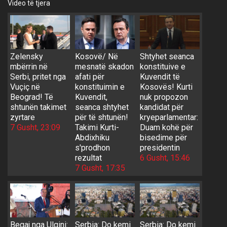
Video të tjera
Zelensky
Kosovë/ Në
Shtyhet seanca
mbërrin në
mesnatë skadon
konstituive e
Serbi, pritet nga
afati për
Kuvendit të
Vuçiç në
konstituimin e
Kosovës! Kurti
Beograd! Të
Kuvendit,
nuk propozon
shtunën takimet
seanca shtyhet
kandidat për
zyrtare
për të shtunën!
kryeparlamentar:
7 Gusht, 23:09
Takimi Kurti-
Duam kohë për
Abdixhiku
bisedime për
s'prodhon
presidentin
rezultat
6 Gusht, 15:46
7 Gusht, 17:35
Begaj nga Ulqini:
Serbia: Do kemi
Serbia: Do kemi