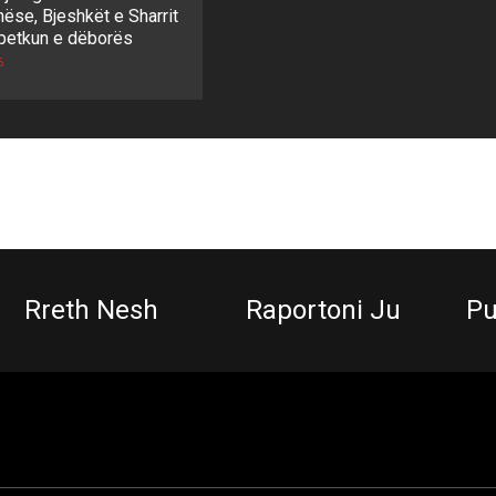
ëse, Bjeshkët e Sharrit
petkun e dëborës
6
Rreth Nesh
Raportoni Ju
Pu