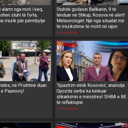
alarm nga moti i keq,
Stuhitë godasin Ballkanin, 9 të
ohen stuhi të forta,
lënduar në Shkup, Kosova në alert!
he rrezik për përmbytje
Meteorologët: Një nga situatat më
të rrezikshme të motit në rajon
22 Korrik, 09:18
atës, në Prishtinë duan
‘Spastrim etnik Kosovës’, analistja:
 e Paunoviç!
Opozita serbe ka kërkuar
shkarkimin e ministres! SHBA e BE
të reflektojnë
17 Korrik, 13:56