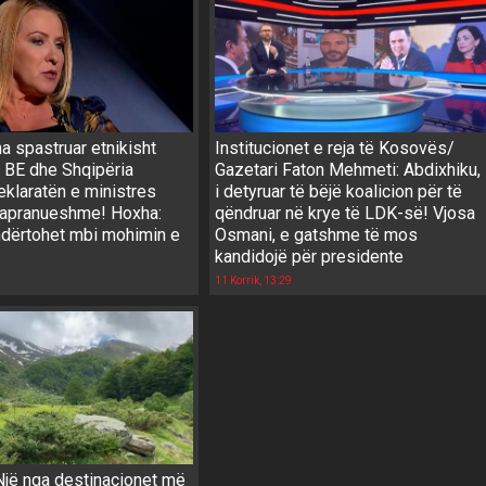
ha spastruar etnikisht
Institucionet e reja të Kosovës/
 BE dhe Shqipëria
Gazetari Faton Mehmeti: Abdixhiku,
eklaratën e ministres
i detyruar të bëjë koalicion për të
papranueshme! Hoxha:
qëndruar në krye të LDK-së! Vjosa
'ndërtohet mbi mohimin e
Osmani, e gatshme të mos
kandidojë për presidente
11 Korrik, 13:29
jë nga destinacionet më