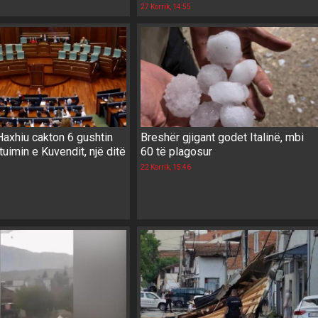
27 Korrik, 14:55
axhiu cakton 6 gushtin
Breshër gjigant godet Italinë, mbi
tuimin e Kuvendit, një ditë
60 të plagosur
22 Korrik, 15:46