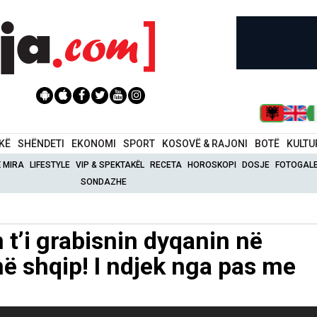
IKË
SHËNDETI
EKONOMI
SPORT
KOSOVË & RAJONI
BOTË
KULTU
Ë MIRA
LIFESTYLE
VIP & SPEKTAKËL
RECETA
HOROSKOPI
DOSJE
FOTOGALE
SONDAZHE
n t’i grabisnin dyqanin në
në shqip! I ndjek nga pas me