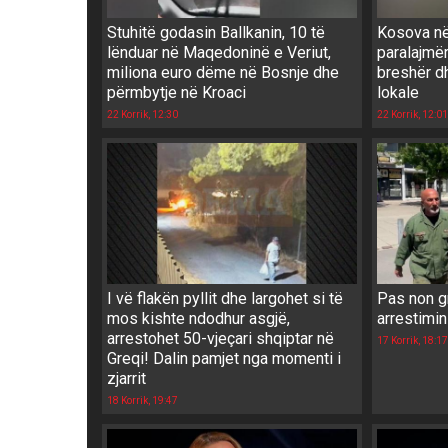
Stuhitë godasin Ballkanin, 10 të
Kosova në 
lënduar në Maqedoninë e Veriut,
paralajmër
miliona euro dëme në Bosnje dhe
breshër d
përmbytje në Kroaci
lokale
22 Korrik, 12:30
22 Korrik, 12:01
I vë flakën pyllit dhe largohet si të
Pas non gr
mos kishte ndodhur asgjë,
arrestimin
arrestohet 50-vjeçari shqiptar në
17 Korrik, 18:17
Greqi! Dalin pamjet nga momenti i
zjarrit
18 Korrik, 19:47