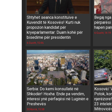
Shtyhet seanca konstituive e
Begaj nga U
Kuvendit të Kosovës! Kurti nuk
përparësi
propozon kandidat për
hapen pan
kryeparlamentar: Duam kohë për
6 Gusht, 14:19
bisedime për presidentin
6 Gusht, 15:46
Serbia: Do kemi konsullatë në
Kosovë/ V
Shkodër! Hoxha: Ende pa vendim,
Potok, ko
interesi ynë përfaqësi në Luginën e
njerëzore
Preshevës
23 intelek
Mitrovicës
30 Korrik, 15:58