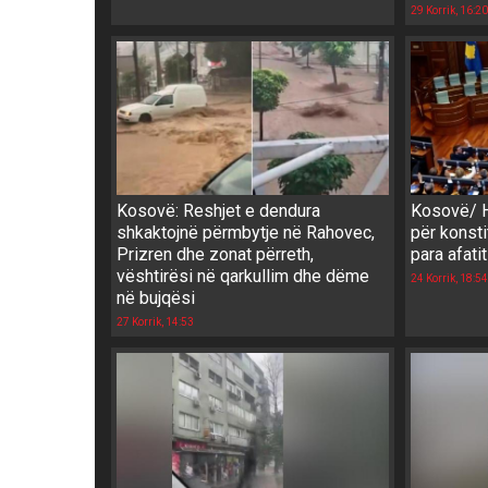
29 Korrik, 16:20
Kosovë: Reshjet e dendura
Kosovë/ H
shkaktojnë përmbytje në Rahovec,
për konsti
Prizren dhe zonat përreth,
para afatit
vështirësi në qarkullim dhe dëme
24 Korrik, 18:54
në bujqësi
27 Korrik, 14:53