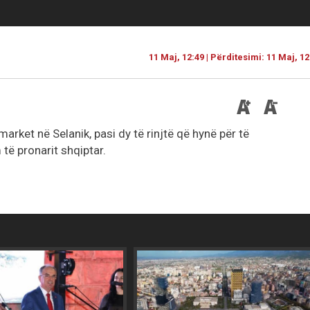
11 Maj, 12:49 | Përditesimi: 11 Maj, 12
market në Selanik, pasi dy të rinjtë që hynë për të
të pronarit shqiptar.