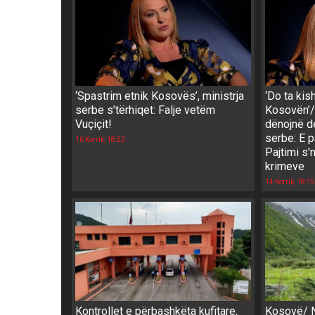
‘Spastrim etnik Kosovës’, ministrja
‘Do ta kis
serbe s’tërhiqet: Falje vetëm
Kosovën’/
Vuçiçit!
dënojnë d
serbe: E 
16 Korrik, 18:22
Pajtimi s
krimeve
14 Korrik, 18:15
Kontrollet e përbashkëta kufitare,
Kosovë/ N