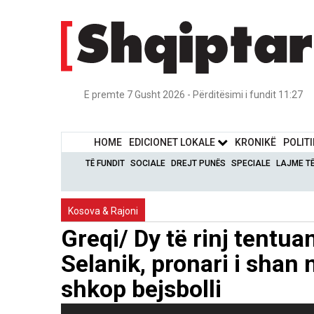
E premte 7 Gusht 2026 - Përditësimi i fundit 11:27
HOME
EDICIONET LOKALE
KRONIKË
POLIT
TË FUNDIT
SOCIALE
DREJT PUNËS
SPECIALE
LAJME T
Kosova & Rajoni
Greqi/ Dy të rinj tentua
Selanik, pronari i shan 
shkop bejsbolli