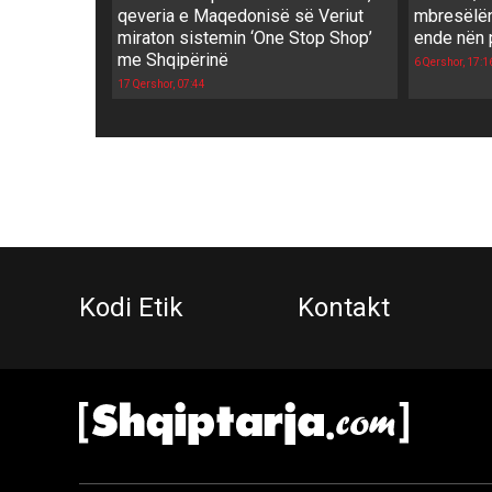
qeveria e Maqedonisë së Veriut
mbresëlën
miraton sistemin ‘One Stop Shop’
ende nën 
me Shqipërinë
6 Qershor, 17:1
17 Qershor, 07:44
Kodi Etik
Kontakt