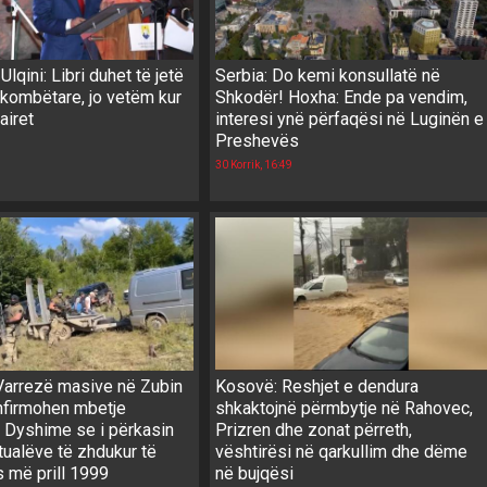
lqini: Libri duhet të jetë
Serbia: Do kemi konsullatë në
 kombëtare, jo vetëm kur
Shkodër! Hoxha: Ende pa vendim,
airet
interesi ynë përfaqësi në Luginën e
Preshevës
30 Korrik, 16:49
arrezë masive në Zubin
Kosovë: Reshjet e dendura
nfirmohen mbetje
shkaktojnë përmbytje në Rahovec,
! Dyshime se i përkasin
Prizren dhe zonat përreth,
tualëve të zhdukur të
vështirësi në qarkullim dhe dëme
 më prill 1999
në bujqësi