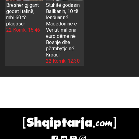
Breshër gjigant
Stuhitë godasin
godet Italinë,
Ballkanin, 10 të
mbi 60 të
lënduar në
plagosur
Maqedoninë e
22 Korrik, 15:46
Veriut, miliona
euro dëme në
Bosnje dhe
përmbytje në
Kroaci
22 Korrik, 12:30