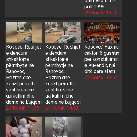
Mitrovicës më
prill 1999
29 Korrik, 16:20
Kosovë: Reshjet
Kosovë: Reshjet
Kosovë/ Haxhiu
e dendura
e dendura
cakton 6 gushtin
shkaktojnë
shkaktojnë
për konstituimin
përmbytje në
përmbytje në
e Kuvendit, një
Rahovec,
Rahovec,
ditë para afatit
Prizren dhe
Prizren dhe
24 Korrik, 18:54
zonat përreth,
zonat përreth,
vështirësi në
vështirësi në
qarkullim dhe
qarkullim dhe
dëme në bujqësi
dëme në bujqësi
27 Korrik, 14:55
27 Korrik, 14:53