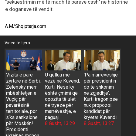
"sekuestrimin më të madh të parave cash" në historinë
e doganave të vendit.
A.M/Shqiptarja.com
Video të tjera
Vizita e parë
U qëllua me
'Pa marrëveshje
zyrtare në Serbi,
vezë në Kuvend,
për presidentin
Zelensky merr
Kurti: Nëse ky
do të shkonim
mbështetjen e
është çmimi që
në zgjedhje',
Vuçiç për
opozita të ulet
Kurti tregon pse
pavarësinë
në tryezë për
nuk propozoi
territoriale, por
marrëveshje, e
kandidat për
s’ka sanksione
paguaj
kryetar Kuvendi
për Moskën!
8 Gusht, 13:29
8 Gusht, 13:27
Presidenti
ukrainas mohon