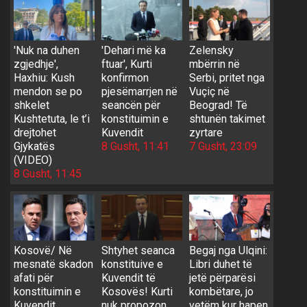
'Nuk na duhen
'Dehari më ka
Zelensky
zgjedhje',
ftuar', Kurti
mbërrin në
Haxhiu: Kush
konfirmon
Serbi, pritet nga
mendon se po
pjesëmarrjen në
Vuçiç në
shkelet
seancën për
Beograd! Të
Kushtetuta, le t’i
konstituimin e
shtunën takimet
drejtohet
Kuvendit
zyrtare
Gjykatës
8 Gusht, 11:41
7 Gusht, 23:09
(VIDEO)
8 Gusht, 11:45
Kosovë/ Në
Shtyhet seanca
Begaj nga Ulqini:
mesnatë skadon
konstituive e
Libri duhet të
afati për
Kuvendit të
jetë përparësi
konstituimin e
Kosovës! Kurti
kombëtare, jo
Kuvendit,
nuk propozon
vetëm kur hapen