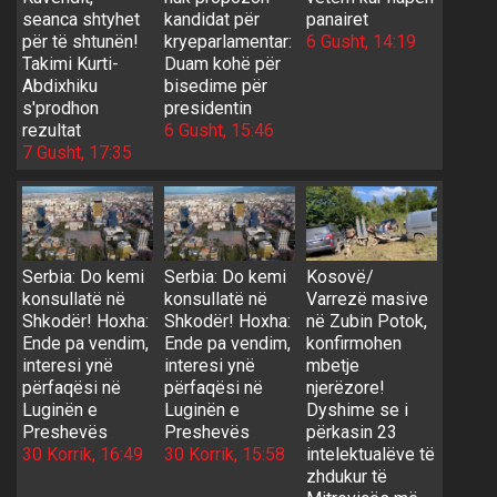
seanca shtyhet
kandidat për
panairet
për të shtunën!
kryeparlamentar:
6 Gusht, 14:19
Takimi Kurti-
Duam kohë për
Abdixhiku
bisedime për
s'prodhon
presidentin
rezultat
6 Gusht, 15:46
7 Gusht, 17:35
Serbia: Do kemi
Serbia: Do kemi
Kosovë/
konsullatë në
konsullatë në
Varrezë masive
Shkodër! Hoxha:
Shkodër! Hoxha:
në Zubin Potok,
Ende pa vendim,
Ende pa vendim,
konfirmohen
interesi ynë
interesi ynë
mbetje
përfaqësi në
përfaqësi në
njerëzore!
Luginën e
Luginën e
Dyshime se i
Preshevës
Preshevës
përkasin 23
30 Korrik, 16:49
30 Korrik, 15:58
intelektualëve të
zhdukur të