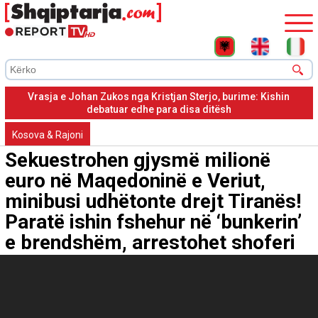
Vrasja e Johan Zukos nga Kristjan Sterjo, burime: Kishin
debatuar edhe para disa ditësh
Kosova & Rajoni
Sekuestrohen gjysmë milionë
euro në Maqedoninë e Veriut,
minibusi udhëtonte drejt Tiranës!
Paratë ishin fshehur në ‘bunkerin’
e brendshëm, arrestohet shoferi