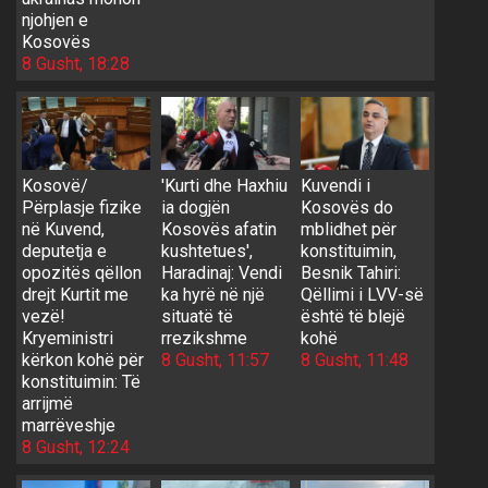
njohjen e
Kosovës
8 Gusht, 18:28
Kosovë/
'Kurti dhe Haxhiu
Kuvendi i
Përplasje fizike
ia dogjën
Kosovës do
në Kuvend,
Kosovës afatin
mblidhet për
deputetja e
kushtetues',
konstituimin,
opozitës qëllon
Haradinaj: Vendi
Besnik Tahiri:
drejt Kurtit me
ka hyrë në një
Qëllimi i LVV-së
vezë!
situatë të
është të blejë
Kryeministri
rrezikshme
kohë
kërkon kohë për
8 Gusht, 11:57
8 Gusht, 11:48
konstituimin: Të
arrijmë
marrëveshje
8 Gusht, 12:24