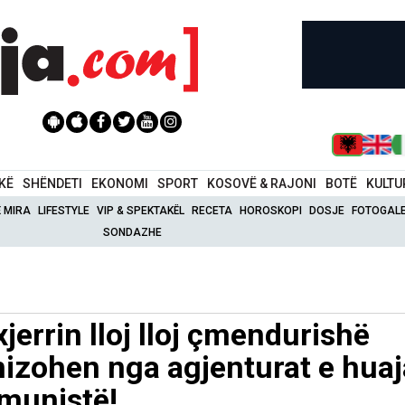
IKË
SHËNDETI
EKONOMI
SPORT
KOSOVË & RAJONI
BOTË
KULTU
Ë MIRA
LIFESTYLE
VIP & SPEKTAKËL
RECETA
HOROSKOPI
DOSJE
FOTOGALE
SONDAZHE
jerrin lloj lloj çmendurishë
nizohen nga agjenturat e huaj
munistë!