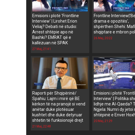
Emisioni i plotë 'Frontline
Frontline Interview|'B
Interview' | Lirohet Erion
drama e opozitës',
Veliaj? Debati në studio:
shpërthen Shehi: Maf
Arrest shtëpie apo në
shqiptare e mbron pol
Bashki? EMRAT që e
26 Maj, 20:22
kallëzuan në SPAK
27 Maj, 21:41
Raporti për Shqipërinë/
Emisioni i plotë 'Front
Spahiu: Lajm i mirë që BE
Interview' | Politika sh
kërkon të na pranojë si vend
lidhje me Al-Qaeda? T
anëtar duke plotësuar
Ngjela: Numri dy jetoi
kushtet dhe duke detyruar
shtëpinë e Enver Hox
shtetin të funksionojë drejt
20 Maj, 21:29
21 Maj, 22:48