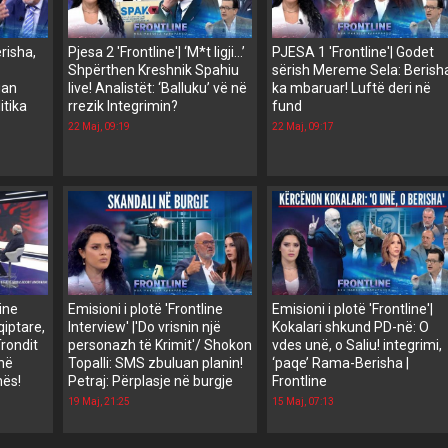
erisha,
Pjesa 2 'Frontline'| ‘M*t ligji…’
PJESA 1 'Frontline'| Godet
Shpërthen Kreshnik Spahiu
sërish Mereme Sela: Berish
ian
live! Analistët: ‘Balluku’ vë në
ka mbaruar! Luftë deri në
itika
rrezik Integrimin?
fund
22 Maj, 09:19
22 Maj, 09:17
line
Emisioni i plotë 'Frontline
Emisioni i plotë 'Frontline'|
qiptare,
Interview' |'Do vrisnin një
Kokalari shkund PD-në: O
rondit
personazh të Krimit'/ Shokon
vdes unë, o Saliu! integrimi,
 në
Topalli: SMS zbuluan planin!
‘paqe’ Rama-Berisha |
hës!
Petraj: Përplasje në burgje
Frontline
19 Maj, 21:25
15 Maj, 07:13