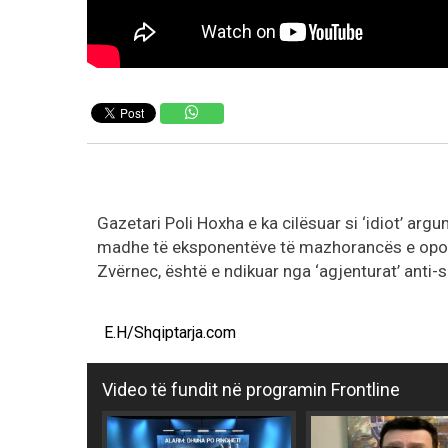
Gazetari Poli Hoxha e ka cilësuar si ‘idiot’ arg
madhe të eksponentëve të mazhorancës e opozi
Zvërnec, është e ndikuar nga ‘agjenturat’ anti-s
E.H/Shqiptarja.com
Video të fundit në programin Frontline