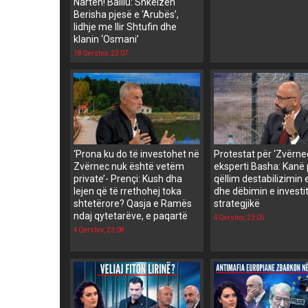
Nartën! Balliu: Shkëlzen
Berisha pjesë e ‘Arubës’,
lidhje me Ilir Shtufin dhe
klanin ‘Osmani’
18 Qershor, 23:07
‘Prona ku do të investohet në
Protestat për ‘Zvërnec
Zvërnec nuk është vetëm
eksperti Basha: Kanë 
private’- Prençi: Kush dha
qëllim destabilizimin 
lejen që të rrethohej toka
dhe dëbimin e investi
shtetërore? Qasja e Ramës
strategjikë
ndaj qytetarëve, e paqartë
4 Qershor, 23:05
4 Qershor, 23:08