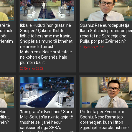
arë të
Ikballe Huduti ‘non grata’ në
Spahiu: Pse eurodeputetja
uti nuk
Shqipëri/ Çakërri: Kishte
Ilaria Salis nuk proteston pë
 për
lidhje të hershme me Iranin,
resortet në Sardenja dhe
orientim
Shqipëria s’mund të kthehet
Pulja, por për Zvërnecin?
në arenë luftërash!
18 Qershor, 23:12
Muharremi: Nëse protestoje
në kohën e Berishës, haje
plumbin ballit
25 Qershor, 22:29
‘Non
‘Non grata’ e Berishës/ Sara
Protesta për Zvërnecin/
dikut,
Mile: Saliut s’ia nxinte goja të
Spahiu: Nëse Rama jep
shën?
thoshte se i janë hequr
dorëheqjen, kush i fiton
sanksionet nga SHBA,
zgjedhjet e parakohshme?