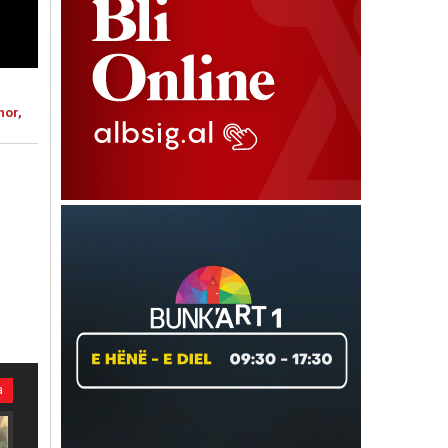
hor,
a