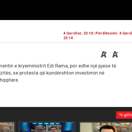
4 Qershor, 23:10 | Përditesimi: 4 Qers
23:10
umentin e kryeministrit Edi Rama, por edhe një pjese të
tës, se protesta që kundërshton investimin në
hqiptare.
Të gjith