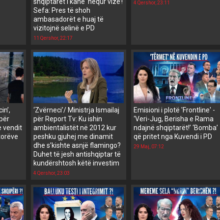
shqiptarët i kanë ‘hequr vizë’!
4 Qershor, 23:11
Sefa: Pres të shoh
ambasadorët e huaj të
vizitojnë selinë e PD
11 Qershor, 22:17
in’,
‘Zvërneci’/ Ministrja Ismailaj
Emisioni i plotë 'Frontline' -
për
për Report Tv: Ku ishin
‘Veri-Jug, Berisha e Rama
e vendit
ambientalistët në 2012 kur
ndajnë shqiptarët!’ ‘Bomba’
torëve
peshku gjuhej me dinamit
që pritet nga Kuvendi i PD
dhe s’kishte asnjë flamingo?
29 Maj, 07:12
Duhet të jesh antishqiptar të
kundërshtosh këtë investim
4 Qershor, 23:03