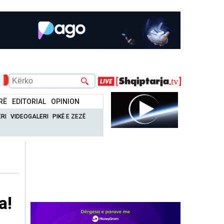
RË
EDITORIAL
OPINION
RI
VIDEOGALERI
PIKË E ZEZË
a!