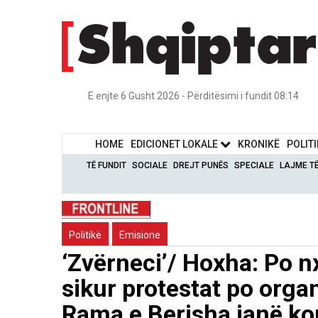
E enjte 6 Gusht 2026 - Përditësimi i fundit 08:14
HOME
EDICIONET LOKALE
KRONIKË
POLIT
TË FUNDIT
SOCIALE
DREJT PUNËS
SPECIALE
LAJME T
Politikë
Emisione
‘Zvërneci’/ Hoxha: Po nx
sikur protestat po orga
Rama e Berisha janë ko