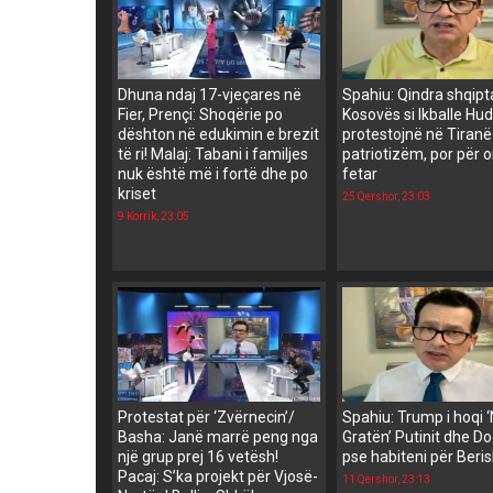
Dhuna ndaj 17-vjeçares në
Spahiu: Qindra shqipt
Fier, Prençi: Shoqërie po
Kosovës si Ikballe Hud
dështon në edukimin e brezit
protestojnë në Tiranë
të ri! Malaj: Tabani i familjes
patriotizëm, por për 
nuk është më i fortë dhe po
fetar
kriset
25 Qershor, 23:03
9 Korrik, 23:05
Protestat për ‘Zvërnecin’/
Spahiu: Trump i hoqi 
Basha: Janë marrë peng nga
Gratën’ Putinit dhe Do
një grup prej 16 vetësh!
pse habiteni për Beri
Pacaj: S’ka projekt për Vjosë-
11 Qershor, 23:13