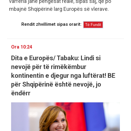
varfëria janë pengesat reale, sipas saj, që po
mbajnë Shqipërinë larg Europës së vlerave.
Rendit zhvillimet sipas orarit:
Ora 10:24
Dita e Europës/ Tabaku: Lindi si
nevojë për të rimëkëmbur
kontinentin e djegur nga luftërat! BE
për Shqipërinë është nevojë, jo
ëndërr