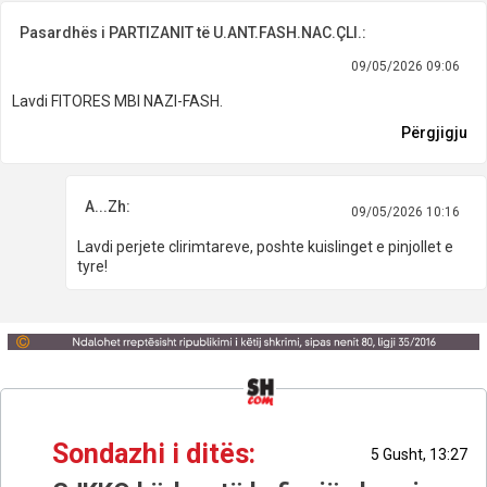
Pasardhës i PARTIZANIT të U.ANT.FASH.NAC.ÇLI.:
09/05/2026 09:06
Lavdi FITORES MBI NAZI-FASH.
Përgjigju
A...Zh:
09/05/2026 10:16
Lavdi perjete clirimtareve, poshte kuislinget e pinjollet e
tyre!
Sondazhi i ditës:
5 Gusht, 13:27