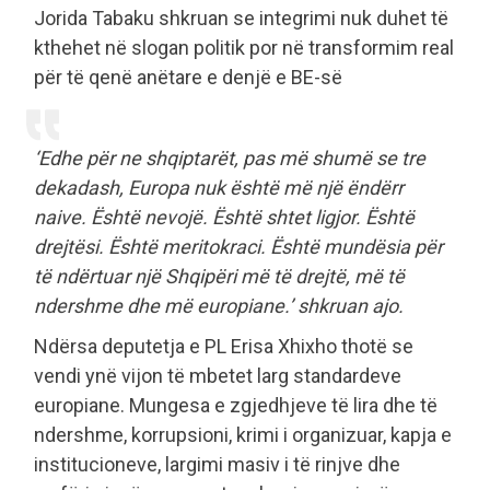
Jorida Tabaku shkruan se integrimi nuk duhet të
kthehet në slogan politik por në transformim real
për të qenë anëtare e denjë e BE-së
‘Edhe për ne shqiptarët, pas më shumë se tre
dekadash, Europa nuk është më një ëndërr
naive. Është nevojë. Është shtet ligjor. Është
drejtësi. Është meritokraci. Është mundësia për
të ndërtuar një Shqipëri më të drejtë, më të
ndershme dhe më europiane.’ shkruan ajo.
Ndërsa deputetja e PL Erisa Xhixho thotë se
vendi ynë vijon të mbetet larg standardeve
europiane. Mungesa e zgjedhjeve të lira dhe të
ndershme, korrupsioni, krimi i organizuar, kapja e
institucioneve, largimi masiv i të rinjve dhe