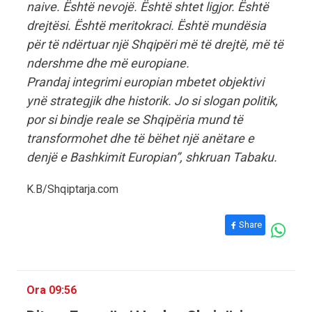
naive. Është nevojë. Është shtet ligjor. Është
drejtësi. Është meritokraci. Është mundësia
për të ndërtuar një Shqipëri më të drejtë, më të
ndershme dhe më europiane.
Prandaj integrimi europian mbetet objektivi
ynë strategjik dhe historik. Jo si slogan politik,
por si bindje reale se Shqipëria mund të
transformohet dhe të bëhet një anëtare e
denjë e Bashkimit Europian”, shkruan Tabaku.
K.B/Shqiptarja.com
Share
Ora 09:56