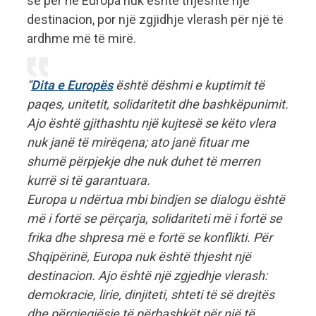
se për ne Europa nuk është thjeshtë një
destinacion, por një zgjidhje vlerash për një të
ardhme më të mirë.
“
Dita e Europës
është dëshmi e kuptimit të
paqes, unitetit, solidaritetit dhe bashkëpunimit.
Ajo është gjithashtu një kujtesë se këto vlera
nuk janë të mirëqena; ato janë fituar me
shumë përpjekje dhe nuk duhet të merren
kurrë si të garantuara.
Europa u ndërtua mbi bindjen se dialogu është
më i fortë se përçarja, solidariteti më i fortë se
frika dhe shpresa më e fortë se konflikti. Për
Shqipërinë, Europa nuk është thjesht një
destinacion. Ajo është një zgjedhje vlerash:
demokracie, lirie, dinjiteti, shteti të së drejtës
dhe përgjegjësie të përbashkët për një të