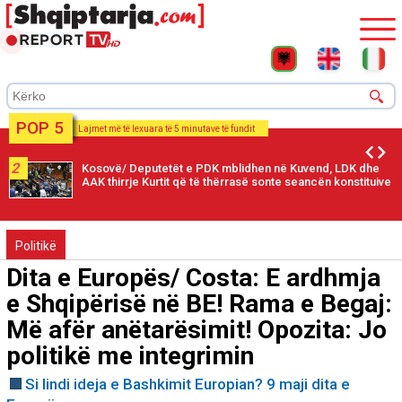
POP 5
Lajmet më të lexuara të 5 minutave të fundit
2
Kosovë/ Deputetët e PDK mblidhen në Kuvend, LDK dhe
AAK thirrje Kurtit që të thërrasë sonte seancën konstituive
Politikë
Dita e Europës/ Costa: E ardhmja
e Shqipërisë në BE! Rama e Begaj:
Më afër anëtarësimit! Opozita: Jo
politikë me integrimin
Si lindi ideja e Bashkimit Europian? 9 maji dita e