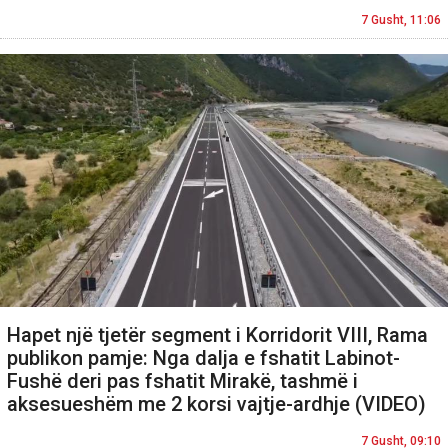
7 Gusht, 11:06
Hapet një tjetër segment i Korridorit VIII, Rama
publikon pamje: Nga dalja e fshatit Labinot-
Fushë deri pas fshatit Mirakë, tashmë i
aksesueshëm me 2 korsi vajtje-ardhje (VIDEO)
7 Gusht, 09:10