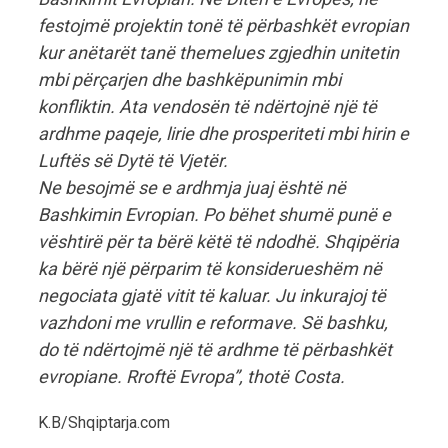
festojmë projektin tonë të përbashkët evropian
kur anëtarët tanë themelues zgjedhin unitetin
mbi përçarjen dhe bashkëpunimin mbi
konfliktin. Ata vendosën të ndërtojnë një të
ardhme paqeje, lirie dhe prosperiteti mbi hirin e
Luftës së Dytë të Vjetër.
Ne besojmë se e ardhmja juaj është në
Bashkimin Evropian. Po bëhet shumë punë e
vështirë për ta bërë këtë të ndodhë. Shqipëria
ka bërë një përparim të konsiderueshëm në
negociata gjatë vitit të kaluar. Ju inkurajoj të
vazhdoni me vrullin e reformave. Së bashku,
do të ndërtojmë një të ardhme të përbashkët
evropiane. Rroftë Evropa”, thotë Costa.
K.B/Shqiptarja.com