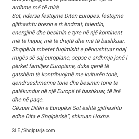
ardhme më të mirë.
Sot, ndërsa festojmë Ditën Europës, festojmë
gjithashtu brezin e ri: ëndrrat, talentin,
energjinë dhe besimin e tyre në një kontinent
më të hapur, më të drejtë dhe më të bashkuar.
Shqipëria mbetet fuqimisht e përkushtuar ndaj
rrugës së saj europiane, sepse e ardhmja jonë i
përket familjes Europiane, duke qenë të
gatshëm të kontribuojmë me kulturën tonë,
qëndrueshmërinë tonë dhe besimin tonë të
palëkundur në një Europë të bashkuar, të lirë
dhe në paqe.
Gëzuar Ditën e Europës! Sot është gjithashtu
edhe Dita e Shqipërisë”, shkruan Hoxha.
SI.E./Shqiptarja.com