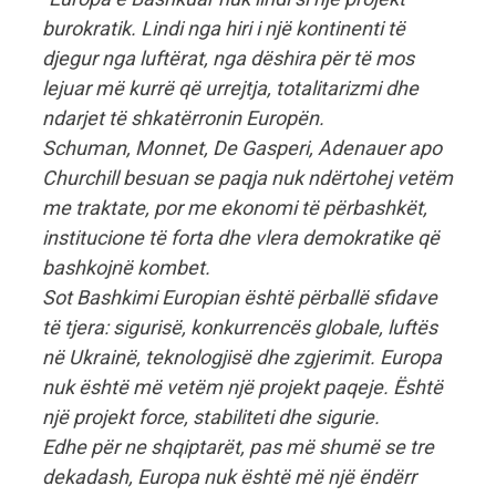
burokratik. Lindi nga hiri i një kontinenti të
djegur nga luftërat, nga dëshira për të mos
lejuar më kurrë që urrejtja, totalitarizmi dhe
ndarjet të shkatërronin Europën.
Schuman, Monnet, De Gasperi, Adenauer apo
Churchill besuan se paqja nuk ndërtohej vetëm
me traktate, por me ekonomi të përbashkët,
institucione të forta dhe vlera demokratike që
bashkojnë kombet.
Sot Bashkimi Europian është përballë sfidave
të tjera: sigurisë, konkurrencës globale, luftës
në Ukrainë, teknologjisë dhe zgjerimit. Europa
nuk është më vetëm një projekt paqeje. Është
një projekt force, stabiliteti dhe sigurie.
Edhe për ne shqiptarët, pas më shumë se tre
dekadash, Europa nuk është më një ëndërr