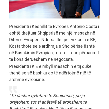
Presidenti i Këshillit të Evropës Antonio Costa i
është drejtuar Shqipërisë me një mesazh në
Ditën e Evropës. Ndërsa flet për vizionin e BE,
Kosta thotë se e ardhmja e Shqipërisë është
në Bashkimin Evropian, referuar dhe përparimit
të konsiderueshëm në negociata.
Presidenti i KiE e mbyll mesazhin e tij duke
thënë se së bashku do të ndërtojmë një të
ardhme evropiane.
“Të dashur qytetarë të Shqipërisë, po ju
drejtohem sot si anëtarë të ardhshëm të
Bashkimit Evropian. Në Ditën e Evropës, ne