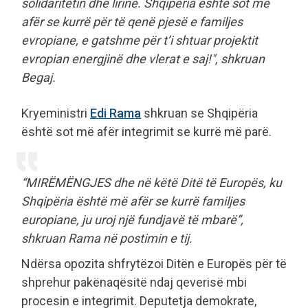
solidaritetin dhe lirinë. Shqipëria është sot më
afër se kurrë për të qenë pjesë e familjes
evropiane, e gatshme për t’i shtuar projektit
evropian energjinë dhe vlerat e saj!", shkruan
Begaj.
Kryeministri
Edi Rama
shkruan se Shqipëria
është sot më afër integrimit se kurrë më parë.
“MIRËMËNGJES dhe në këtë Ditë të Europës, ku
Shqipëria është më afër se kurrë familjes
europiane, ju uroj një fundjavë të mbarë”,
shkruan Rama në postimin e tij.
Ndërsa opozita shfrytëzoi Ditën e Europës për të
shprehur pakënaqësitë ndaj qeverisë mbi
procesin e integrimit. Deputetja demokrate,