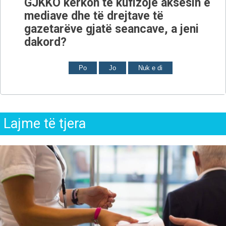
GJKKO kërkon të kufizojë aksesin e
mediave dhe të drejtave të
gazetarëve gjatë seancave, a jeni
dakord?
Po
Jo
Nuk e di
Lajme të tjera