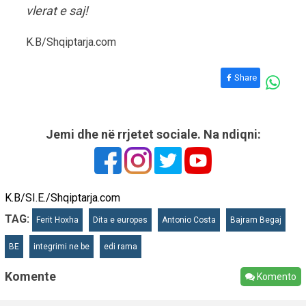
vlerat e saj!
K.B/Shqiptarja.com
Share
Jemi dhe në rrjetet sociale. Na ndiqni:
K.B/SI.E./Shqiptarja.com
TAG:
Ferit Hoxha
Dita e europes
Antonio Costa
Bajram Begaj
BE
integrimi ne be
edi rama
Komente
Komento