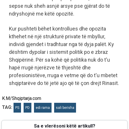
sepse nuk sheh asnjë arsye pse gjërat do të
ndryshojnë me këtë opozitë.
​Kur pushteti bëhet kontrollues dhe opozita
kthehet në një strukturë private të mbyllur,
individi gjendet i tradhtuar nga të dyja palët. Ky
dështim dypolar i sistemit politik po e zbraz
Shqipërinë. Për sa kohë që politika nuk do t'u
hapë rrugë njerëzve të thjeshtë dhe
profesionistëve, rruga e vetme që do t'u mbetet
shqiptarëve do të jetë ajo që të çon drejt Rinasit.
K.M/Shqiptarja.com
TAG:
PS
PD
edi rama
sali berisha
Sa e vlerësoni këtë artikull?