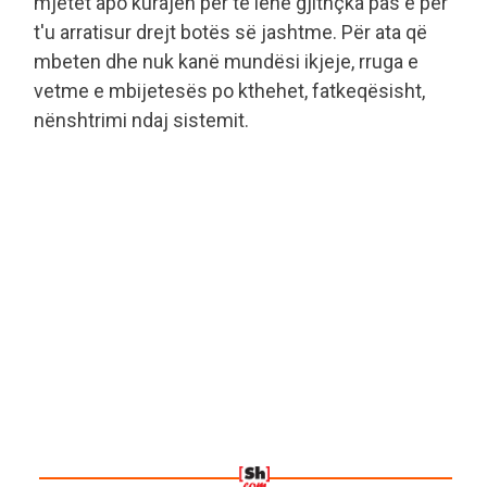
mjetet apo kurajën për të lënë gjithçka pas e për
t'u arratisur drejt botës së jashtme. Për ata që
mbeten dhe nuk kanë mundësi ikjeje, rruga e
vetme e mbijetesës po kthehet, fatkeqësisht,
nënshtrimi ndaj sistemit.