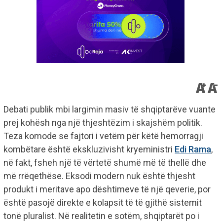
​Debati publik mbi largimin masiv të shqiptarëve vuante
prej kohësh nga një thjeshtëzim i skajshëm politik.
Teza komode se fajtori i vetëm për këtë hemorragji
kombëtare është ekskluzivisht kryeministri
Edi Rama
,
në fakt, fsheh një të vërtetë shumë më të thellë dhe
më rrëqethëse. Eksodi modern nuk është thjesht
produkt i meritave apo dështimeve të një qeverie, por
është pasojë direkte e kolapsit të të gjithë sistemit
tonë pluralist. Në realitetin e sotëm, shqiptarët po i