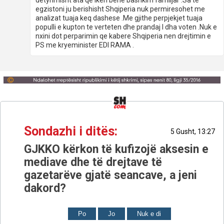
detyrimisht ata qe iken bene bashkim familjar .Sa te
egzistoni ju berishisht Shqiperia nuk permiresohet me
analizat tuaja keq dashese .Me gjithe perpjekjet tuaja
populli e kupton te verteten dhe prandaj I dha voten .Nuk e
nxini dot perparimin qe kabere Shqiperia nen drejtimin e
PS me kryeminister EDI RAMA .
Sondazhi i ditës:
5 Gusht, 13:27
GJKKO kërkon të kufizojë aksesin e
mediave dhe të drejtave të
gazetarëve gjatë seancave, a jeni
dakord?
Po
Jo
Nuk e di