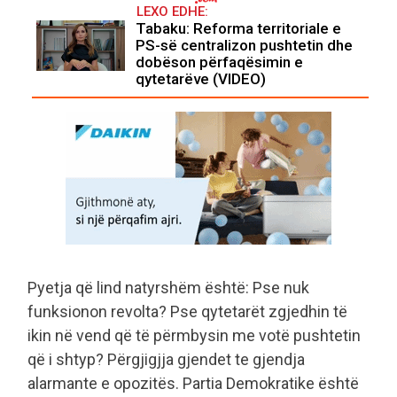
LEXO EDHE:
Tabaku: Reforma territoriale e
PS-së centralizon pushtetin dhe
dobëson përfaqësimin e
qytetarëve (VIDEO)
​Pyetja që lind natyrshëm është: Pse nuk
funksionon revolta? Pse qytetarët zgjedhin të
ikin në vend që të përmbysin me votë pushtetin
që i shtyp? Përgjigjja gjendet te gjendja
alarmante e opozitës. Partia Demokratike është