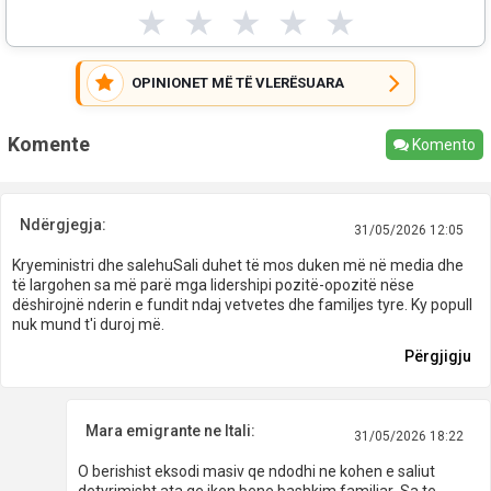
★
★
★
★
★
OPINIONET MË TË VLERËSUARA
Komente
Komento
Ndërgjegja:
31/05/2026 12:05
Kryeministri dhe salehuSali duhet të mos duken më në media dhe
të largohen sa më parë mga lidershipi pozitë-opozitë nëse
dëshirojnë nderin e fundit ndaj vetvetes dhe familjes tyre. Ky popull
nuk mund t'i duroj më.
Përgjigju
Mara emigrante ne Itali:
31/05/2026 18:22
O berishist eksodi masiv qe ndodhi ne kohen e saliut