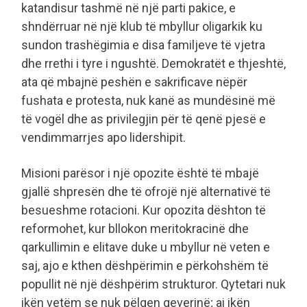
katandisur tashmë në një parti pakice, e
shndërruar në një klub të mbyllur oligarkik ku
sundon trashëgimia e disa familjeve të vjetra
dhe rrethi i tyre i ngushtë. Demokratët e thjeshtë,
ata që mbajnë peshën e sakrificave nëpër
fushata e protesta, nuk kanë as mundësinë më
të vogël dhe as privilegjin për të qenë pjesë e
vendimmarrjes apo lidershipit.
​Misioni parësor i një opozite është të mbajë
gjallë shpresën dhe të ofrojë një alternativë të
besueshme rotacioni. Kur opozita dështon të
reformohet, kur bllokon meritokracinë dhe
qarkullimin e elitave duke u mbyllur në veten e
saj, ajo e kthen dëshpërimin e përkohshëm të
popullit në një dëshpërim strukturor. Qytetari nuk
ikën vetëm se nuk pëlqen qeverinë; ai ikën