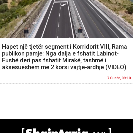
Hapet një tjetër segment i Korridorit VIII, Rama
publikon pamje: Nga dalja e fshatit Labinot-
Fushë deri pas fshatit Mirakë, tashmë i
aksesueshëm me 2 korsi vajtje-ardhje (VIDEO)
7 Gusht, 09:10