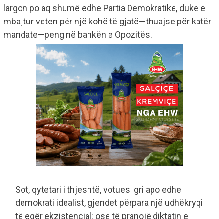
largon po aq shumë edhe Partia Demokratike, duke e
mbajtur veten për një kohë të gjatë—thuajse për katër
mandate—peng në bankën e Opozitës.
​Sot, qytetari i thjeshtë, votuesi gri apo edhe
demokrati idealist, gjendet përpara një udhëkryqi
të egër ekzistencial: ose të pranojë diktatin e