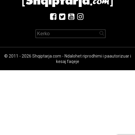
© 2011 - 2026 Shqiptarja.com - Ndalohet riprodhimi i paautorizuar i
kesaj faqeje