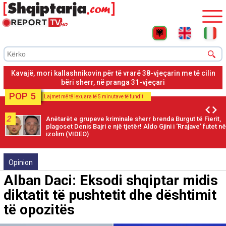
Policia parandalon vrasjen në Spille, dy të rinjt bënë sherr, ende
nuk dihen motivet
POP 5
Lajmet më të lexuara të 5 minutave të fundit
2
Anëtarët e grupeve kriminale sherr brenda Burgut të Fierit,
plagoset Denis Bajri e një tjetër! Aldo Gjini i ‘Rrajave’ futet në
izolim (VIDEO)
Opinion
Alban Daci: Eksodi shqiptar midis
diktatit të pushtetit dhe dështimit
të opozitës