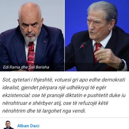
Edi Rama dhe Sali Berisha
Sot, qytetari i thjeshtë, votuesi gri apo edhe demokrati
idealist, gjendet përpara një udhëkryqi të egër
ekzistencial: ose të pranojë diktatin e pushtetit duke iu
nënshtruar e shërbyer atij, ose të refuzojë këtë
nënshtrim dhe të largohet nga vendi.
Alban Daci