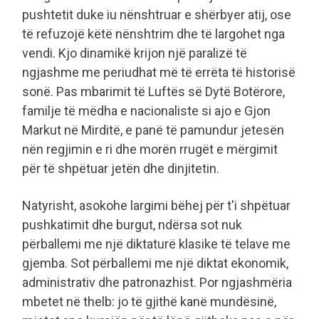
pushtetit duke iu nënshtruar e shërbyer atij, ose
të refuzojë këtë nënshtrim dhe të largohet nga
vendi. Kjo dinamikë krijon një paralizë të
ngjashme me periudhat më të errëta të historisë
sonë. Pas mbarimit të Luftës së Dytë Botërore,
familje të mëdha e nacionaliste si ajo e Gjon
Markut në Mirditë, e panë të pamundur jetesën
nën regjimin e ri dhe morën rrugët e mërgimit
për të shpëtuar jetën dhe dinjitetin.
​Natyrisht, asokohe largimi bëhej për t'i shpëtuar
pushkatimit dhe burgut, ndërsa sot nuk
përballemi me një diktaturë klasike të telave me
gjemba. Sot përballemi me një diktat ekonomik,
administrativ dhe patronazhist. Por ngjashmëria
mbetet në thelb: jo të gjithë kanë mundësinë,