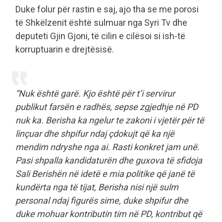
Duke folur për rastin e saj, ajo tha se me porosi
të Shkëlzenit është sulmuar nga Syri Tv dhe
deputeti Gjin Gjoni, të cilin e cilësoi si ish-të
korruptuarin e drejtësisë.
“Nuk është garë. Kjo është për t’i servirur
publikut farsën e radhës, sepse zgjedhje në PD
nuk ka. Berisha ka ngelur te zakoni i vjetër për të
linçuar dhe shpifur ndaj çdokujt që ka një
mendim ndryshe nga ai. Rasti konkret jam unë.
Pasi shpalla kandidaturën dhe guxova të sfidoja
Sali Berishën në idetë e mia politike që janë të
kundërta nga të tijat, Berisha nisi një sulm
personal ndaj figurës sime, duke shpifur dhe
duke mohuar kontributin tim në PD, kontribut që