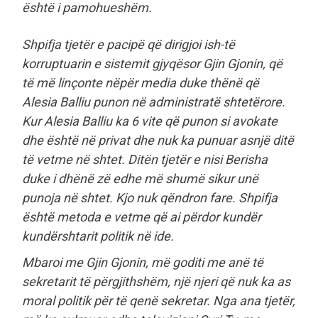
është i pamohueshëm.
Shpifja tjetër e pacipë që dirigjoi ish-të
korruptuarin e sistemit gjyqësor Gjin Gjonin, që
të më linçonte nëpër media duke thënë që
Alesia Balliu punon në administratë shtetërore.
Kur Alesia Balliu ka 6 vite që punon si avokate
dhe është në privat dhe nuk ka punuar asnjë ditë
të vetme në shtet. Ditën tjetër e nisi Berisha
duke i dhënë zë edhe më shumë sikur unë
punoja në shtet. Kjo nuk qëndron fare. Shpifja
është metoda e vetme që ai përdor kundër
kundërshtarit politik në ide.
Mbaroi me Gjin Gjonin, më goditi me anë të
sekretarit të përgjithshëm, një njeri që nuk ka as
moral politik për të qenë sekretar. Nga ana tjetër,