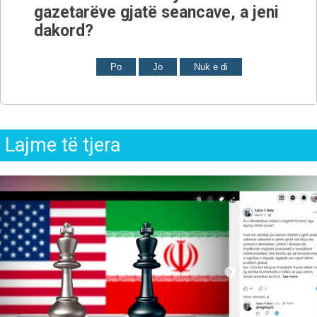
gazetarëve gjatë seancave, a jeni
dakord?
Po
Jo
Nuk e di
Lajme të tjera