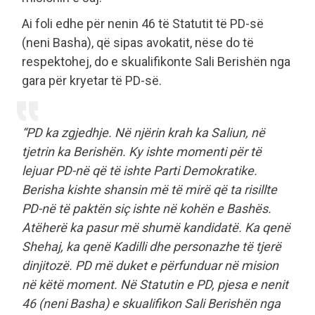
Ai foli edhe për nenin 46 të Statutit të PD-së
(neni Basha), që sipas avokatit, nëse do të
respektohej, do e skualifikonte Sali Berishën nga
gara për kryetar të PD-së.
“PD ka zgjedhje. Në njërin krah ka Saliun, në
tjetrin ka Berishën. Ky ishte momenti për të
lejuar PD-në që të ishte Parti Demokratike.
Berisha kishte shansin më të mirë që ta risillte
PD-në të paktën siç ishte në kohën e Bashës.
Atëherë ka pasur më shumë kandidatë. Ka qenë
Shehaj, ka qenë Kadilli dhe personazhe të tjerë
dinjitozë. PD më duket e përfunduar në mision
në këtë moment. Në Statutin e PD, pjesa e nenit
46 (neni Basha) e skualifikon Sali Berishën nga