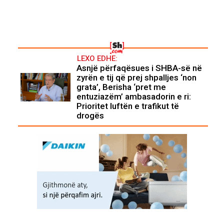
LEXO EDHE:
Asnjë përfaqësues i SHBA-së në
zyrën e tij që prej shpalljes ‘non
grata’, Berisha ‘pret me
entuziazëm’ ambasadorin e ri:
Prioritet luftën e trafikut të
drogës