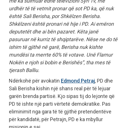
më ka sulmuar edhe televizioni Syri Tv, me
urdhër të të vetmit pronar që sot PD ka, që nuk
është Sali Berisha, por Shkëlzen Berisha.
Shkëlzeni është pronari në hije i PD. Ai emëron
deputetët dhe ai bën pazaret. Këta janë
pasuruar në kurriz të shqiptarëve. Nëse ne do të
ishim të gjithë në garë, Berisha nuk kishte
mundësi ta merrte 60% të votave. Unë Flamur
Nokën e njoh si bobin e Berishës”, tha mes të
tjerash Balliu.
Ndërkohë për avokatin
Edmond Petraj
, PD dhe
Sali Berisha kishin një shans real për të lejuar
garën brenda partisë. Kjo sipas tij do lejonte që
PD të ishte një parti vërtetë demokratike. Pas
eliminimit nga gara të të gjithë pretendentëve
për kandidatë, për Petrajn, PD e ka mbyllur
misionin e saj.