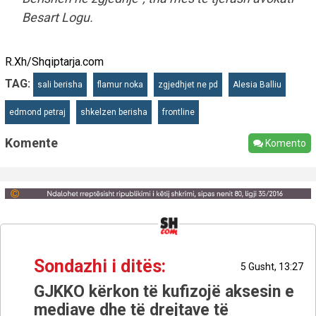
Besart Logu.
R.Xh/Shqiptarja.com
TAG:
sali berisha
flamur noka
zgjedhjet ne pd
Alesia Balliu
edmond petraj
shkelzen berisha
frontline
Komente
Komento
Sondazhi i ditës:
5 Gusht, 13:27
GJKKO kërkon të kufizojë aksesin e
mediave dhe të drejtave të