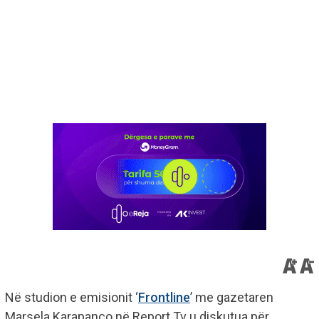
Në studion e emisionit ‘
Frontline
’ me gazetaren
Marsela Karapanço në Report Tv u diskutua për