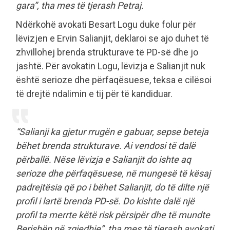
gara”, tha mes të tjerash Petraj.
Ndërkohë avokati Besart Logu duke folur për
lëvizjen e Ervin Salianjit, deklaroi se ajo duhet të
zhvillohej brenda strukturave të PD-së dhe jo
jashtë. Për avokatin Logu, lëvizja e Salianjit nuk
është serioze dhe përfaqësuese, teksa e cilësoi
të drejtë ndalimin e tij për të kandiduar.
“Salianji ka gjetur rrugën e gabuar, sepse beteja
bëhet brenda strukturave. Ai vendosi të dalë
përballë. Nëse lëvizja e Salianjit do ishte aq
serioze dhe përfaqësuese, në mungesë të kësaj
padrejtësia që po i bëhet Salianjit, do të dilte një
profil i lartë brenda PD-së. Do kishte dalë një
profil ta merrte këtë risk përsipër dhe të mundte
Berishën në zgjedhje”, tha mes të tjerash avokati