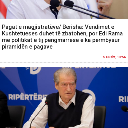
Pagat e magjistratëve/ Berisha: Vendimet e
Kushtetueses duhet të zbatohen, por Edi Rama
me politikat e tij pengmarrëse e ka përmbysur
piramidën e pagave
5 Gusht, 13:56