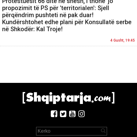
Protestuesit 66 ditë në shesh, i thonë 'jo'
propozimit të PS për 'territorialen': Sjell
përqëndrim pushteti në pak duar!
Kundërshtohet edhe plani për Konsullatë serbe
në Shkodër: Kal Troje!
4 Gusht, 19:45