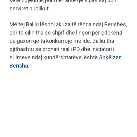
ketë zgjedhje, por një farsë që sipas saj do i
serviret publikut.
Më tej Balliu lëshoi akuza të rënda ndaj Berishës,
për të cilin tha se shpif dhe linçon për çdokënd
që guxon që ta konkurrojë me ide. Balliu tha
gjithashtu se pronari real i PD dhe iniciatori i
sulmeve ndaj kundërshtarëve, është
Shkëlzen
Berisha
.