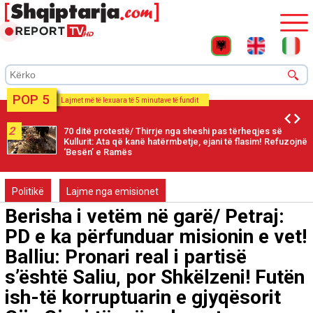
POP 5
Lajmet më të lexuara të 5 minutave të fundit
2
70 ditë protestë/ Thirrje nga sheshi pas tërheqjes së
Kullurit: Ata që kanë hatërmbetje, ejani të flasim! Refuzojnë
‘Besën’ e Ramës
Politikë
Lajme nga emisionet
Berisha i vetëm në garë/ Petraj:
PD e ka përfunduar misionin e vet!
Balliu: Pronari real i partisë
s’është Saliu, por Shkëlzeni! Futën
ish-të korruptuarin e gjyqësorit