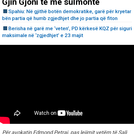
Gjin Gjoni të më sulmonte
Spahiu: Në gjithë botën demokratike, garë për kryetar
bën partia që humb zgjedhjet dhe jo partia që fiton
Berisha në garë me ‘veten’, PD kërkesë KQZ për siguri
maksimale në ‘zgjedhjet’ e 23 majit
Për avokatin Edmond Petraj, pas lejimit vetëm të Sali