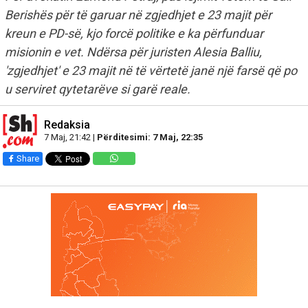
Berishës për të garuar në zgjedhjet e 23 majit për
kreun e PD-së, kjo forcë politike e ka përfunduar
misionin e vet. Ndërsa për juristen Alesia Balliu,
'zgjedhjet' e 23 majit në të vërtetë janë një farsë që po
u serviret qytetarëve si garë reale.
Redaksia
7 Maj, 21:42 |
Përditesimi: 7 Maj, 22:35
Share