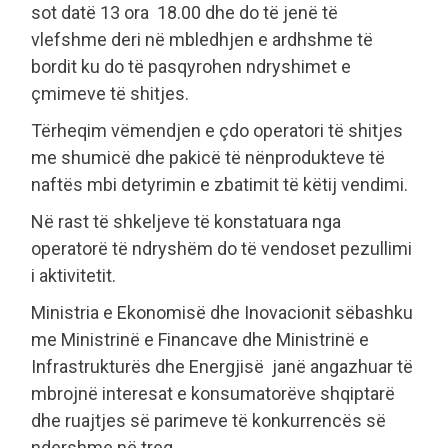
sot datë 13 ora 18.00 dhe do të jenë të
vlefshme deri në mbledhjen e ardhshme të
bordit ku do të pasqyrohen ndryshimet e
çmimeve të shitjes.
Tërheqim vëmendjen e çdo operatori të shitjes
me shumicë dhe pakicë të nënprodukteve të
naftës mbi detyrimin e zbatimit të këtij vendimi.
Në rast të shkeljeve të konstatuara nga
operatorë të ndryshëm do të vendoset pezullimi
i aktivitetit.
Ministria e Ekonomisë dhe Inovacionit sëbashku
me Ministrinë e Financave dhe Ministrinë e
Infrastrukturës dhe Energjisë janë angazhuar të
mbrojnë interesat e konsumatorëve shqiptarë
dhe ruajtjes së parimeve të konkurrencës së
ndershme në treg.