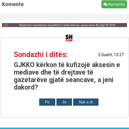
Komente
Komento
Sondazhi i ditës:
5 Gusht, 13:27
GJKKO kërkon të kufizojë aksesin e
mediave dhe të drejtave të
gazetarëve gjatë seancave, a jeni
dakord?
Po
Jo
Nuk e di