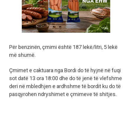
Për benzinën, çmimi është 187 lekë/litri, 5 lekë
më shumë.
Çmimet e caktuara nga Bordi do të hyjnë në fuqi
sot datë 13 ora 18:00 dhe do të jenë të vlefshme
deri në mbledhjen e ardhshme të bordit ku do të
pasqyrohen ndryshimet e çmimeve të shitjes.