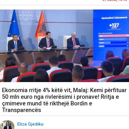
Ekonomia rritje 4% këtë vit, Malaj: Kemi përfituar
50 mln euro nga rivlerësimi i pronave! Rritja e
çmimeve mund të rikthejë Bordin e
Transparencës
Eliza Gjediku