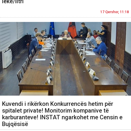
lekë/litri
17 Qershor, 11:18
Kuvendi i rikërkon Konkurrencës hetim për
spitalet private! Monitorim kompanive të
karburanteve! INSTAT ngarkohet me Censin e
Bujqësisë