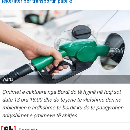
lekë/litër për transportin publik!
Nafta
Çmimet e caktuara nga Bordi do të hyjnë në fuqi sot
datë 13 ora 18:00 dhe do të jenë të vlefshme deri në
mbledhjen e ardhshme të bordit ku do të pasqyrohen
ndryshimet e çmimeve të shitjes.