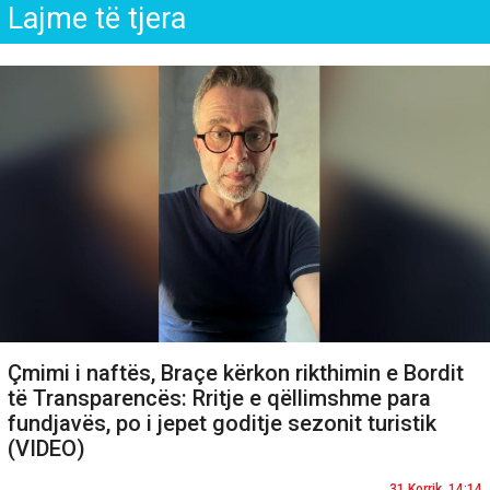
Lajme të tjera
Çmimi i naftës, Braçe kërkon rikthimin e Bordit
të Transparencës: Rritje e qëllimshme para
fundjavës, po i jepet goditje sezonit turistik
(VIDEO)
31 Korrik, 14:14