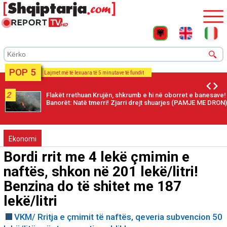
POP 5
Lajmet më të lexuara të 5 minutave të fundit
2
Flakët rrethuan Krujën, shkrumb e hi në oborret e banesave!
Banorët: Natë tmerri! Zjarri drejt shuarjes (PAMJE ME DRON)
Ekonomi
Bordi rrit me 4 lekë çmimin e
naftës, shkon në 201 lekë/litri!
Benzina do të shitet me 187
lekë/litri
VKM/ Rritja e çmimit të naftës, qeveria subvencion 50