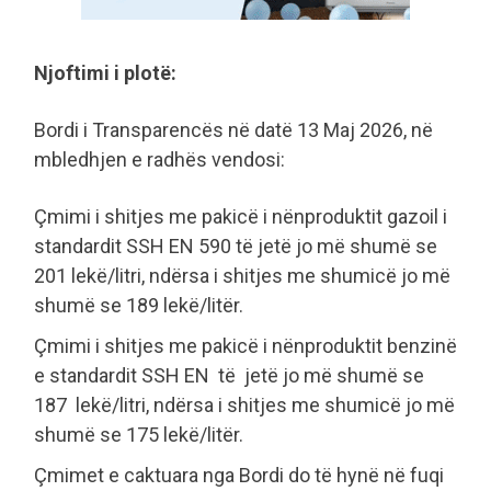
Njoftimi i plotë:
Bordi i Transparencës në datë 13 Maj 2026, në
mbledhjen e radhës vendosi:
Çmimi i shitjes me pakicë i nënproduktit gazoil i
standardit SSH EN 590 të jetë jo më shumë se
201 lekë/litri, ndërsa i shitjes me shumicë jo më
shumë se 189 lekë/litër.
Çmimi i shitjes me pakicë i nënproduktit benzinë
e standardit SSH EN të jetë jo më shumë se
187 lekë/litri, ndërsa i shitjes me shumicë jo më
shumë se 175 lekë/litër.
Çmimet e caktuara nga Bordi do të hynë në fuqi