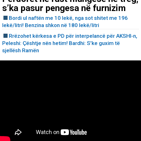
s’ka pasur pengesa në furnizim
Bordi ul naftën me 10 lekë, nga sot shitet me 196
lekë/litri! Benzina shkon në 180 lekë/litri
Rrëzohet kërkesa e PD për interpelancë për AKSHI-n,
Peleshi: Çështje nën hetim! Bardhi: S’ke guxim të
sjellësh Ramën