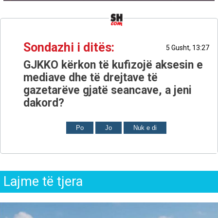
Sondazhi i ditës:
5 Gusht, 13:27
GJKKO kërkon të kufizojë aksesin e
mediave dhe të drejtave të
gazetarëve gjatë seancave, a jeni
dakord?
Po
Jo
Nuk e di
Lajme të tjera