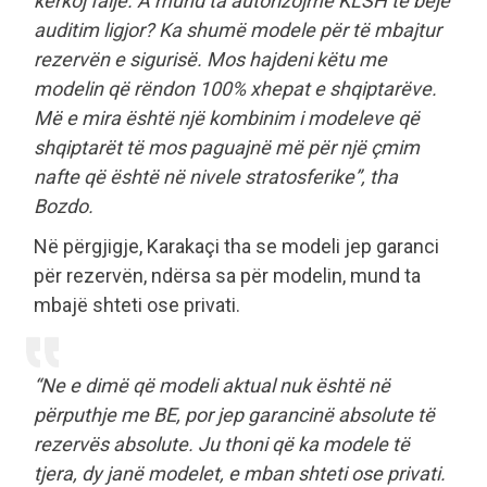
kërkoj falje. A mund ta autorizojmë KLSH të bëjë
auditim ligjor? Ka shumë modele për të mbajtur
rezervën e sigurisë. Mos hajdeni këtu me
modelin që rëndon 100% xhepat e shqiptarëve.
Më e mira është një kombinim i modeleve që
shqiptarët të mos paguajnë më për një çmim
nafte që është në nivele stratosferike”, tha
Bozdo.
Në përgjigje, Karakaçi tha se modeli jep garanci
për rezervën, ndërsa sa për modelin, mund ta
mbajë shteti ose privati.
“Ne e dimë që modeli aktual nuk është në
përputhje me BE, por jep garancinë absolute të
rezervës absolute. Ju thoni që ka modele të
tjera, dy janë modelet, e mban shteti ose privati.