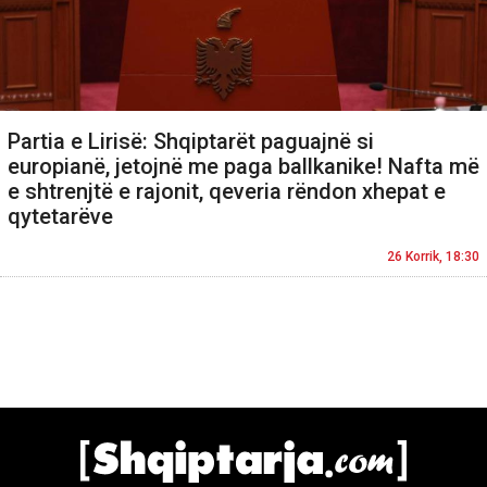
Partia e Lirisë: Shqiptarët paguajnë si
europianë, jetojnë me paga ballkanike! Nafta më
e shtrenjtë e rajonit, qeveria rëndon xhepat e
qytetarëve
26 Korrik, 18:30