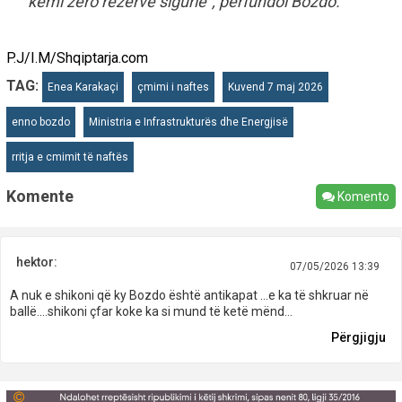
kemi zero rezervë sigurie”, përfundoi Bozdo.
P.J/I.M/Shqiptarja.com
TAG:
Enea Karakaçi
çmimi i naftes
Kuvend 7 maj 2026
enno bozdo
Ministria e Infrastrukturës dhe Energjisë
rritja e cmimit të naftës
Komente
Komento
hektor:
07/05/2026 13:39
A nuk e shikoni që ky Bozdo është antikapat ...e ka të shkruar në
ballë....shikoni çfar koke ka si mund të ketë mënd...
Përgjigju