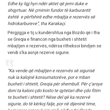
Edhe ky ligj hyn ndër aktet që jemi duke e
shqyrtuar. Në çmimin fundor të karburantit
është e përfshirë edhe mbajtja e rezervës së
hidrokarbureve”, tha Karakaçi.
Përgjigjja e tij u kundërshtua nga Bozdo që i tha
se Greqia e financon nga buxheti i shtetit
mbajtjen e rezervës, ndërsa ritheksoi bindjen se
vendi s’ka asnjë rezervë sigurie.
“Ka vende që mbajtjen e rezervës së sigurisë
nuk ia kalojnë konsumatorëve, por e mban
buxheti i shtetit, Greqia për shembull. Për ç’arsye
doni ta kaloni çdo kosto te qytetari dhe çdo fitim
te buxheti i shtetit? Nëse del që ka rezervë
sigurie, do të kërkoj falje, por në dijeninë time,