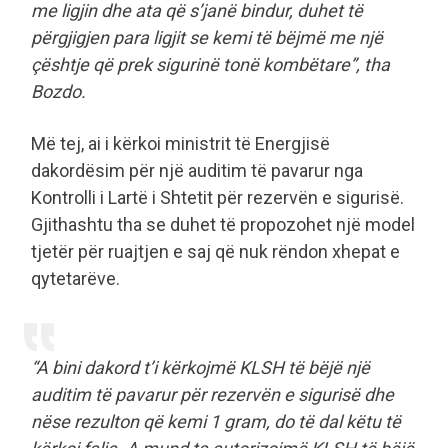
me ligjin dhe ata që s’janë bindur, duhet të
përgjigjen para ligjit se kemi të bëjmë me një
çështje që prek sigurinë tonë kombëtare”, tha
Bozdo.
Më tej, ai i kërkoi ministrit të Energjisë
dakordësim për një auditim të pavarur nga
Kontrolli i Lartë i Shtetit për rezervën e sigurisë.
Gjithashtu tha se duhet të propozohet një model
tjetër për ruajtjen e saj që nuk rëndon xhepat e
qytetarëve.
“A bini dakord t’i kërkojmë KLSH të bëjë një
auditim të pavarur për rezervën e sigurisë dhe
nëse rezulton që kemi 1 gram, do të dal këtu të