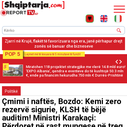
Zjarri në Krujë, flakët të favorizuara nga era, janë përhapur drejt
zonës së banuar dhe bizneseve
POP 5
Lajmet më të lexuara të 5 minutave të fundit
5
Miratohen 118 projektet strategjike me vlerë 14.8 mld euro!
‘EXPO Albania’, qendra e eventeve do të kushtojë 50.3 mln
€, ende pa financim hekurudha 750 mln € Durrës-Prishtinë
Politikë
Çmimi i naftës, Bozdo: Kemi zero
rezervë sigurie, KLSH të bëjë
auditim! Ministri Karakaçi:
Përdoret në rast mungese në treg,