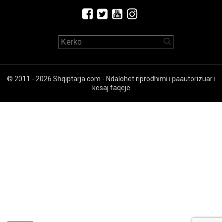
© 2011 - 2026 Shqiptarja.com - Ndalohet riprodhimi i paautorizuar i
kesaj faqeje