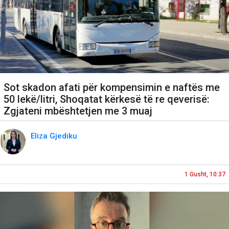
Sot skadon afati për kompensimin e naftës me
50 lekë/litri, Shoqatat kërkesë të re qeverisë:
Zgjateni mbështetjen me 3 muaj
Eliza Gjediku
1 Gusht, 10:37