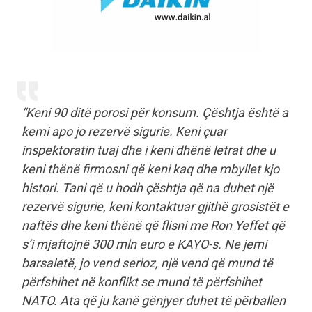
“Keni 90 ditë porosi për konsum. Çështja është a
kemi apo jo rezervë sigurie. Keni çuar
inspektoratin tuaj dhe i keni dhënë letrat dhe u
keni thënë firmosni që keni kaq dhe mbyllet kjo
histori. Tani që u hodh çështja që na duhet një
rezervë sigurie, keni kontaktuar gjithë grosistët e
naftës dhe keni thënë që flisni me Ron Yeffet që
s’i mjaftojnë 300 mln euro e KAYO-s. Ne jemi
barsaletë, jo vend serioz, një vend që mund të
përfshihet në konflikt se mund të përfshihet
NATO. Ata që ju kanë gënjyer duhet të përballen