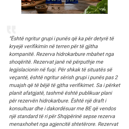
“Është ngritur grupi i punës që ka për detyrë të
kryejë verifikimin në terren për të gjitha
kompanitë. Rezerva hidrokarbure mbahet nga
shoqëritë. Rezervat janë në përputhje me
legjislacionin në fuqi. Për shkak të situatës së
veçantë, është ngritur sërish grupi i punës pas 2
muajsh që të bëjë të gjtha verifikimet. Sa i përket
planit afatgjatë, tashmë është publikuar plani
për rezervën hidrokarbure. Është një draft i
konsultuar dhe i dakordësuar me BE që vendos
një standard të ri për Shqipërinë sepse rezerva
menaxhohet nga agjencitë shtetërore. Rezervat