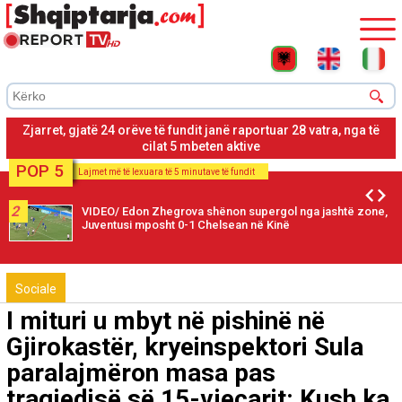
Zjarret, MIA: Po punojnë 631 forca operacionale, 90 ushtarë, 64
zjarrfikëse, 3 helikopterë dhe 1 avion
POP 5
Lajmet më të lexuara të 5 minutave të fundit
2
VIDEO/ Edon Zhegrova shënon supergol nga jashtë zone,
Juventusi mposht 0-1 Chelsean në Kinë
Sociale
I mituri u mbyt në pishinë në
Gjirokastër, kryeinspektori Sula
paralajmëron masa pas
tragjedisë së 15-vjeçarit: Kush ka