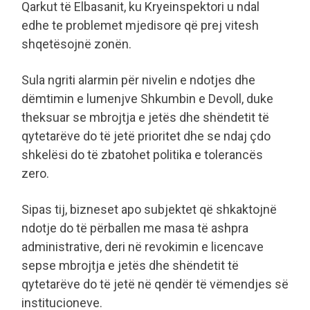
Qarkut të Elbasanit, ku Kryeinspektori u ndal
edhe te problemet mjedisore që prej vitesh
shqetësojnë zonën.
Sula ngriti alarmin për nivelin e ndotjes dhe
dëmtimin e lumenjve Shkumbin e Devoll, duke
theksuar se mbrojtja e jetës dhe shëndetit të
qytetarëve do të jetë prioritet dhe se ndaj çdo
shkelësi do të zbatohet politika e tolerancës
zero.
Sipas tij, bizneset apo subjektet që shkaktojnë
ndotje do të përballen me masa të ashpra
administrative, deri në revokimin e licencave
sepse mbrojtja e jetës dhe shëndetit të
qytetarëve do të jetë në qendër të vëmendjes së
institucioneve.