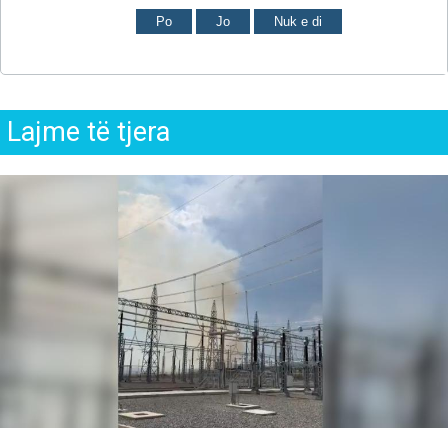
Po
Jo
Nuk e di
Lajme të tjera