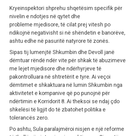
Kryeinspektori shprehu shqetësim specifik për
nivelin e ndotjes në qytet dhe
probleme mjedisore, të cilat prej vitesh po
ndikojnë negativisht si në shëndetin e banorëve,
ashtu edhe në pasuritë natyrore të zonës.
Sipas tij lumenjtë Shkumbin dhe Devoll janë
dëmtuar rëndë ndër vite për shkak të abuzimeve
me lejet mjedisore dhe ndërhyrjeve të
pakontrolluara në shtretërit e tyre. Ai veçoi
dëmtimet e shkaktuara në lumin Shkumbin nga
aktivitetet e kompanive që po punojnë për
ndërtimin e Korridorit 8. Ai theksoi se ndaj çdo
shkelësi të ligjit do të zbatohet politika e
tolerancës zero.
Po ashtu, Sula paralajmëroi nisjen e një reforme