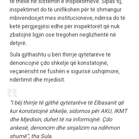
të thellë në sistemin e inspektimeve. Sipas tij,
inspektimet do të unifikohen për të shmangur
mbivendosjet mes institucioneve, ndërsa do të
ketë përgjegjësi edhe për inspektorët që nuk
zbatojnë ligjin ose tregohen neglizhentë në
detyrë.
Sula gjithashtu u bëri thirrje qytetarëve të
denoncojnë çdo shkelje që konstatojnë,
veçanërisht në fushën e sigurisë ushqimore,
ndërtimit dhe mjedisit.
“I bëj thirrje të gjithë qytetarëve të Elbasanit që
kur konstatojnë shkelje, sidomos për AKU, IKMT
dhe Mjedisin, duhet të na informojnë. Çdo
ankesë, denoncim dhe sinjalizim na ndihmon
shumë”, tha Sula.