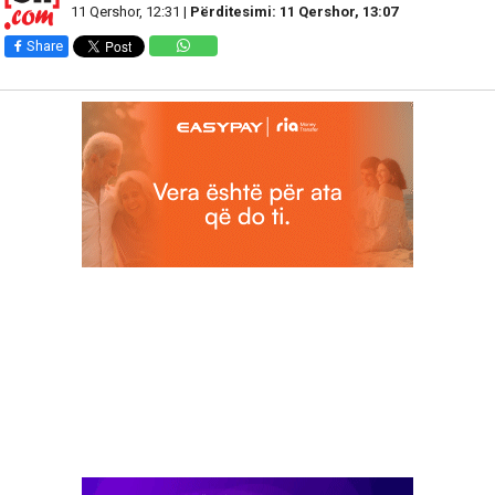
11 Qershor, 12:31 |
Përditesimi: 11 Qershor, 13:07
Share