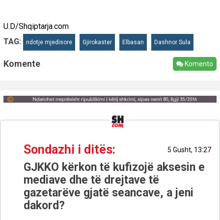
U.D/Shqiptarja.com
TAG:
ndotje mjedisore
Gjirokaster
Elbasan
Dashnor Sula
Komente
Komento
Sondazhi i ditës:
5 Gusht, 13:27
GJKKO kërkon të kufizojë aksesin e
mediave dhe të drejtave të
gazetarëve gjatë seancave, a jeni
dakord?