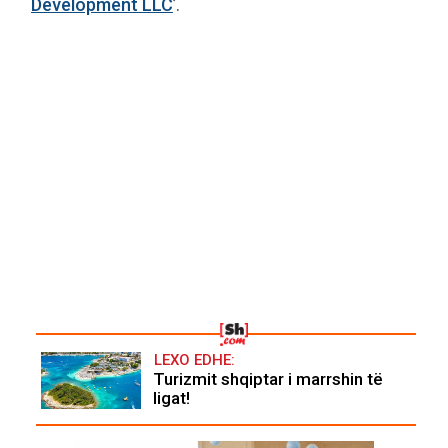
Development LLC
’.
LEXO EDHE:
Turizmit shqiptar i marrshin të
ligat!