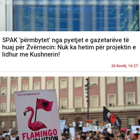
SPAK 'përmbytet' nga pyetjet e gazetarëve të
huaj për Zvërnecin: Nuk ka hetim për projektin e
lidhur me Kushnerin!
24 Korrik, 16:27