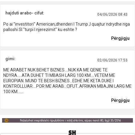
hajduti arabo- cifut:
04/06/2026 08:43
Po ai "investitori" American,dhenderi I Trump ,I quajtur ndrydhe nga
palloshi SI "turpi I njerezimit" ku eshte ?
Përgjigju
gimi:
02/06/2026 17:53
ME ARABET NUK BEHET BIZNES....NUK KA ME QENIE TE
NDYRA.....ATA DUHET TI MBASH LARG 100 KM....VETEM ME
EUROPIAN. MUND TE BESH BIZNES...EDHE ME KETA DUKE I
KONTROLLUAR....POR ME ARAB...CIFUT..AFRIKAN MBAJINI LARG ME
100 KM......
Përgjigju