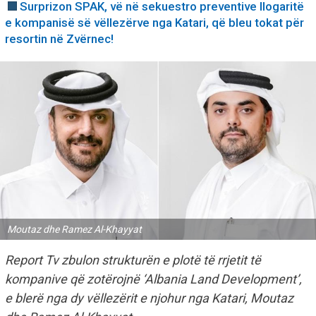
Surprizon SPAK, vë në sekuestro preventive llogaritë
e kompanisë së vëllezërve nga Katari, që bleu tokat për
resortin në Zvërnec!
Moutaz dhe Ramez Al-Khayyat
Report Tv zbulon strukturën e plotë të rrjetit të
kompanive që zotërojnë ‘Albania Land Development’,
e blerë nga dy vëllezërit e njohur nga Katari, Moutaz