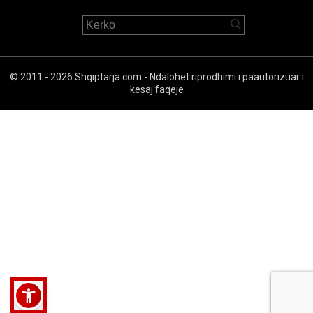
© 2011 - 2026 Shqiptarja.com - Ndalohet riprodhimi i paautorizuar i
kesaj faqeje