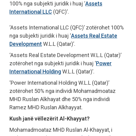
100% nga subjekti juridik i huaj ‘
Assets
International LLC
(QFC)’.
‘Assets International LLC (QFC)’ zotërohet 100%
nga subjekti juridik i huaj ‘
Assets Real Estate
Development
W.L.L (Qatar)’.
‘Assets Real Estate Development W.L.L (Qatar)’
zotërohet nga subjekti juridik i huaj ‘
Power
International Holding
W.L.L (Qatar)’.
‘Power International Holding W.L.L (Qatar)’
zotërohet 50% nga individi Mohamadmoataz
MHD Ruslan Alkhayat dhe 50% nga individi
Ramez MHD Ruslan Alkhayyat.
Kush janë vëllezërit Al-Khayyat?
Mohamadmoataz MHD Ruslan Al-Khayyat, i