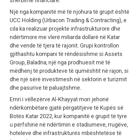
shërbime financiare.
Një nga kompanitë më të njohura të grupit është
UCC Holding (Urbacon Trading & Contracting), e
cila ka realizuar projekte infrastrukturore dhe
ndërtimore me vlerë miliarda dollarë në Katar
dhe vende të tjera të rajonit. Grupi kontrollon
gjithashtu kompani të rëndësishme si Assets
Group, Baladna, një nga prodhuesit më të
mëdhenj të produkteve të qumështit në rajon, si
dhe një sërë investimesh në sektorin e turizmit
dhe pasurive të paluajtshme.
Emri i vëllezërve Al-Khayyat mori jehonë
ndërkombëtare gjatë përgatitjeve të Kupës së
Botës Katar 2022, kur kompanitë e grupit të tyre
u përfshinë në ndërtimin e stadiumeve, rrugëve,
hoteleve dhe infrastrukturës mbështetëse të