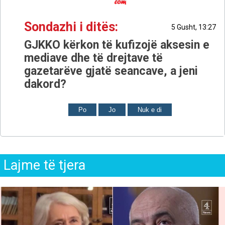
Sondazhi i ditës:
5 Gusht, 13:27
GJKKO kërkon të kufizojë aksesin e
mediave dhe të drejtave të
gazetarëve gjatë seancave, a jeni
dakord?
Po
Jo
Nuk e di
Lajme të tjera