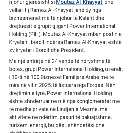
njohur gjerësisht si
Moutaz Al-Khayyat
, dhe
vëllai i tij Ramez Al-Khayyat janë dy nga
biznesmenët më të njohur të Katarit dhe
drejtuesit e grupit gjigant Power International
Holding (PIH). Moutaz Al-Khayyat mban postin e
Kryetari i bordit, ndërsa Ramez Al-Khayyat është
zv.kryetar i Bordit dhe President.
Me një shtrirje në 24 vende të ndryshme të
botës, grupi Power International Holding, u rendit
i 10-ti në 100 Bizneset Familjare Arabe më të
mira në vitin 2025, të listuara nga Forbes. Nën
drejtimin e tyre, Power International Holding
është shndërruar në një nga konglomeratet më
të mëdha private në Lindjen e Mesme, me
aktivitete në ndërtim, pasuri të paluajtshme,
turizëm, energji, bujqësi, shëndetësi dhe