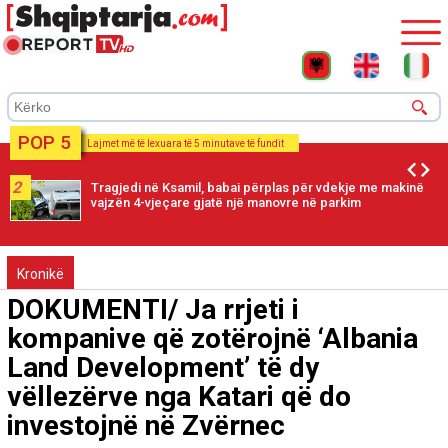
POP 5
Lajmet më të lexuara të 5 minutave të fundit
2
Tragjedi në Ksamil, babai përplas për vdekje me makinë
vajzën 4-vjeçare gjatë një manovre në parkim
Kronikë
DOKUMENTI/ Ja rrjeti i
kompanive që zotërojnë ‘Albania
Land Development’ të dy
vëllezërve nga Katari që do
investojnë në Zvërnec