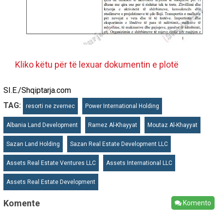
Kliko këtu për të lexuar dokumentin e plotë
SI.E./Shqiptarja.com
TAG:
resorti ne zvernec
Power International Holding
Albania Land Development
Ramez Al-Khayyat
Moutaz Al-Khayyat
Sazan Land Holding
Sazan Real Estate Development LLC
Assets Real Estate Ventures LLC
Assets International LLC
Assets Real Estate Development
Komente
Komento