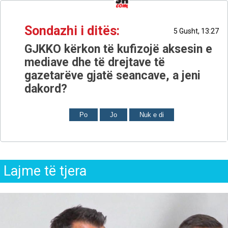
Sondazhi i ditës:
5 Gusht, 13:27
GJKKO kërkon të kufizojë aksesin e
mediave dhe të drejtave të
gazetarëve gjatë seancave, a jeni
dakord?
Po
Jo
Nuk e di
Lajme të tjera