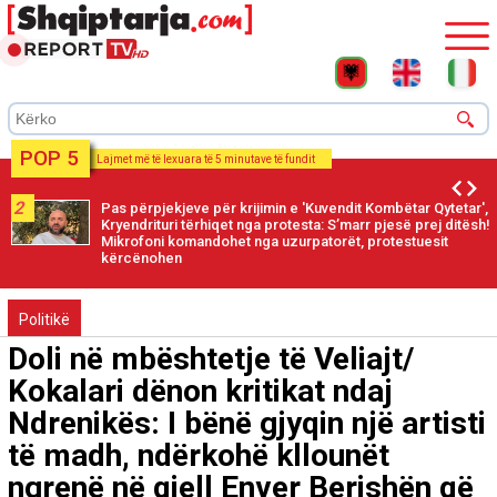
POP 5
Lajmet më të lexuara të 5 minutave të fundit
2
Pas përpjekjeve për krijimin e 'Kuvendit Kombëtar Qytetar',
Kryendrituri tërhiqet nga protesta: S’marr pjesë prej ditësh!
Mikrofoni komandohet nga uzurpatorët, protestuesit
kërcënohen
Politikë
Doli në mbështetje të Veliajt/
Kokalari dënon kritikat ndaj
Ndrenikës: I bënë gjyqin një artisti
të madh, ndërkohë kllounët
ngrenë në qiell Enver Berishën që