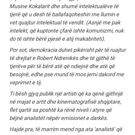
Musine Kokalarit dhe shumë intelektualëve të
tjerë që u desh të ballafaqoheshin me llumin e
vet quajtur intelektual të vendit. (Asnjë me pak
intelekt, që kuptonte çfarë ishte komunizmi, nuk
do të ishte bërë pjesë e atij makabriteti).
Por sot, demokracia duhet pikërisht për të ruajtur
të drejtat e Robert Ndrenikës dhe të gjithë të
tjerëve për të bërë atë që ndiejnë dhe atë që
besojnë, edhe pse mund të mos jemi dakord me
veprimet e tij.
Ti bësh gjyq publik një artisti që ka qenë gjithnjë
në majat e artit dhe kinematografisë shqiptare,
flet qartë sa poshtë ka rënë niveli i atyre që
bëjnë analistët nëpër emisionet e darkës.
Hajde pra, të marrim mend nga ata 'analistë' që