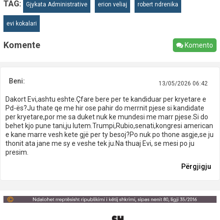
TAG:
Gjykata Administrative
erion veliaj
robert ndrenika
evi kokalari
Komente
Komento
Beni:
13/05/2026 06:42
Dakort Evi,ashtu eshte.Çfare bere per te kandiduar per kryetare e
Pd-ës?Ju thate qe me hir ose pahir do merrnit pjese si kandidate
per kryetare,por me sa duket nuk ke mundesi me marr pjese.Si do
behet kjo pune tani,ju lutem.Trumpi,Rubio,senati,kongresi american
e kane marre vesh kete gjë per ty besoj?Po nuk po thone asgje,se ju
thonit ata jane me sy e veshe tek ju.Na thuaj Evi, se mesi po ju
presim.
Përgjigju