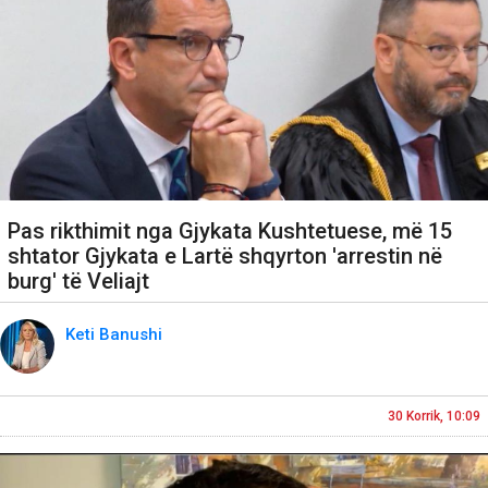
Pas rikthimit nga Gjykata Kushtetuese, më 15
shtator Gjykata e Lartë shqyrton 'arrestin në
burg' të Veliajt
Keti Banushi
30 Korrik, 10:09