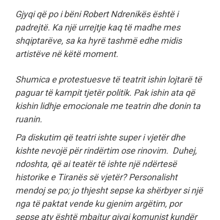
Gjyqi që po i bëni Robert Ndrenikës është i
padrejtë. Ka një urrejtje kaq të madhe mes
shqiptarëve, sa ka hyrë tashmë edhe midis
artistëve në këtë moment.
Shumica e protestuesve të teatrit ishin lojtarë të
paguar të kampit tjetër politik. Pak ishin ata që
kishin lidhje emocionale me teatrin dhe donin ta
ruanin.
Pa diskutim që teatri ishte super i vjetër dhe
kishte nevojë për rindërtim ose rinovim. Duhej,
ndoshta, që ai teatër të ishte një ndërtesë
historike e Tiranës së vjetër? Personalisht
mendoj se po; jo thjesht sepse ka shërbyer si një
nga të paktat vende ku gjenim argëtim, por
sepse aty është mbajtur gjyqi komunist kundër