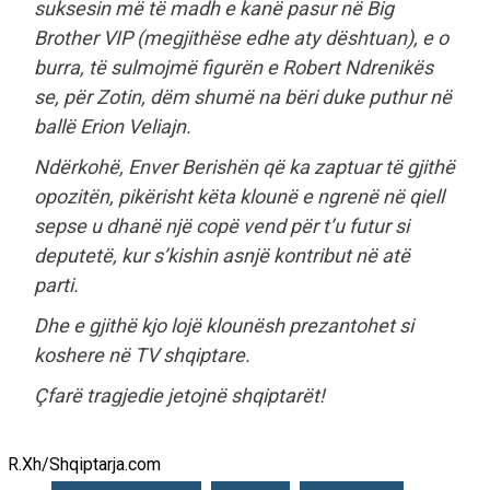
suksesin më të madh e kanë pasur në Big
Brother VIP (megjithëse edhe aty dështuan), e o
burra, të sulmojmë figurën e Robert Ndrenikës
se, për Zotin, dëm shumë na bëri duke puthur në
ballë Erion Veliajn.
Ndërkohë, Enver Berishën që ka zaptuar të gjithë
opozitën, pikërisht këta klounë e ngrenë në qiell
sepse u dhanë një copë vend për t’u futur si
deputetë, kur s’kishin asnjë kontribut në atë
parti.
Dhe e gjithë kjo lojë klounësh prezantohet si
koshere në TV shqiptare.
Çfarë tragjedie jetojnë shqiptarët!
R.Xh/Shqiptarja.com