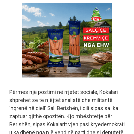
Përmes një postimi në rrjetet sociale, Kokalari
shprehet se të njëjtët analistë dhe militantë
‘ngrenë në qiell’ Sali Berishën, i cili sipas saj ka
zaptuar gjithë opozitën. Kjo mbështetje për
Berishën, sipas Kokalarit vjen pasi kryedemokrati
u ka dhënë nga një vend në parti dhe si deputetë