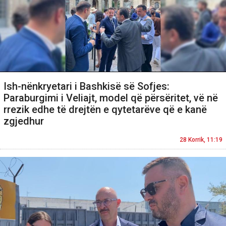
Ish-nënkryetari i Bashkisë së Sofjes:
Paraburgimi i Veliajt, model që përsëritet, vë në
rrezik edhe të drejtën e qytetarëve që e kanë
zgjedhur
28 Korrik, 11:19