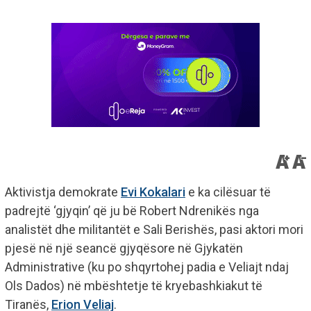
Aktivistja demokrate
Evi Kokalari
e ka cilësuar të
padrejtë ‘gjyqin’ që ju bë Robert Ndrenikës nga
analistët dhe militantët e Sali Berishës, pasi aktori mori
pjesë në një seancë gjyqësore në Gjykatën
Administrative (ku po shqyrtohej padia e Veliajt ndaj
Ols Dados) në mbështetje të kryebashkiakut të
Tiranës,
Erion Veliaj
.