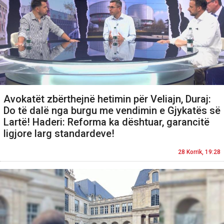
Avokatët zbërthejnë hetimin për Veliajn, Duraj:
Do të dalë nga burgu me vendimin e Gjykatës së
Lartë! Haderi: Reforma ka dështuar, garancitë
ligjore larg standardeve!
28 Korrik, 19:28