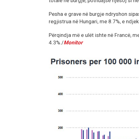
totale në burgje, pothuajse njësoj si në
Pesha e grave në burgje ndryshon sipas
regjistrua në Hungari, me 8.7%, e ndje
Përqindja më e ulët ishte në Francë, me
4.3%./
Monitor