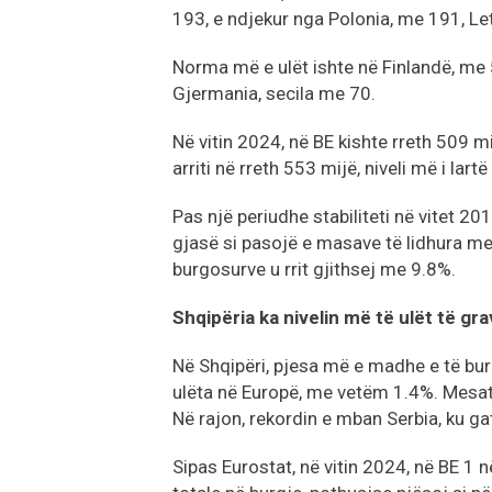
193, e ndjekur nga Polonia, me 191, Le
Norma më e ulët ishte në Finlandë, me
Gjermania, secila me 70.
Në vitin 2024, në BE kishte rreth 509 m
arriti në rreth 553 mijë, niveli më i lart
Pas një periudhe stabiliteti në vitet 2
gjasë si pasojë e masave të lidhura me
burgosurve u rrit gjithsej me 9.8%.
Shqipëria ka nivelin më të ulët të g
Në Shqipëri, pjesa më e madhe e të bu
ulëta në Europë, me vetëm 1.4%. Mesat
Në rajon, rekordin e mban Serbia, ku ga
Sipas Eurostat, në vitin 2024, në BE 1 n