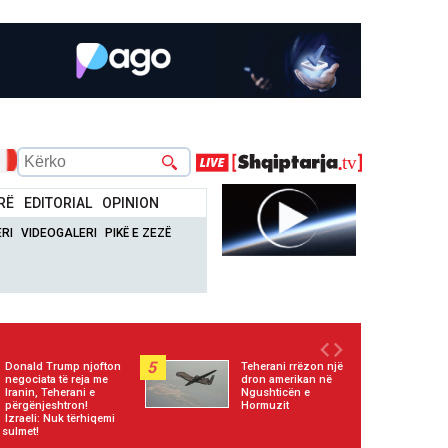
RË
EDITORIAL
OPINION
RI
VIDEOGALERI
PIKË E ZEZË
5
Donald Trump njofton
Teherani rrëzon një
negociata të reja me
dron amerikan në
Iranin, Teherani e
Ngushticën e
përgënjeshtron!
Hormuzit
Izraeli: Nuk tërhiqemi
 sulmet!