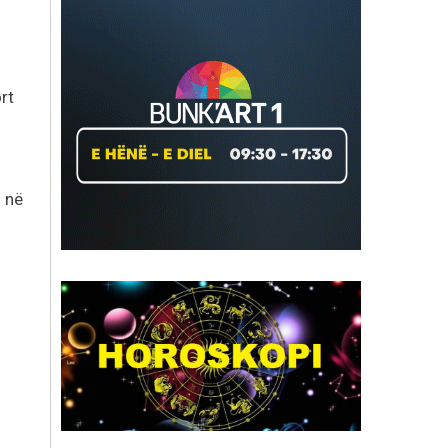
rt
 në