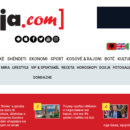
IKË
SHËNDETI
EKONOMI
SPORT
KOSOVË & RAJONI
BOTË
KULTU
Ë MIRA
LIFESTYLE
VIP & SPEKTAKËL
RECETA
HOROSKOPI
DOSJE
FOTOGALE
SONDAZHE
3
4
 'Rolex' e qindra
Trump njoftoi rifillimin
ëra euro të
e negociatave me
bitura, dëshmia e
Iranin, bie me 4%
vjeçares fundos
çmimi i naftës në Azi
dën shqiptare në
njëri në arrati
nga Gaza, vijojnë