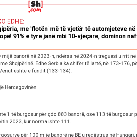
XO EDHE:
ipëria, me 'flotën' më të vjetër të automjeteve në
opë! 91% e tyre janë mbi 10-vjeçare, dominon naf
0 mijë banorë në 2023-n, ndërsa në 2024-n treguesi u rrit në
me Shqipërinë. Edhe Serbia ka shifër të lartë, në 173-176, p
eriut është e fundit (133-134).
jë Hercegovinën.
ishte 1 të burgosur për çdo 883 banorë, ose 113 të burgosur 
itin 2023, kur norma ishte 111.
urgosurve për 100 mijë banorë në BE u regjistrua në Hungari,