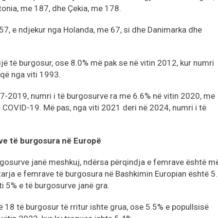
tonia, me 187, dhe Çekia, me 178.
 57, e ndjekur nga Holanda, me 67, si dhe Danimarka dhe
ijë të burgosur, ose 8.0% më pak se në vitin 2012, kur numri
ë që nga viti 1993.
017-2019, numri i të burgosurve ra me 6.6% në vitin 2020, me
 COVID-19. Më pas, nga viti 2021 deri në 2024, numri i të
rave të burgosura në Europë
rgosurve janë meshkuj, ndërsa përqindja e femrave është m
arja e femrave të burgosura në Bashkimin Europian është 5
ti 5% e të burgosurve janë gra.
ë 18 të burgosur të rritur ishte grua, ose 5.5% e popullsisë