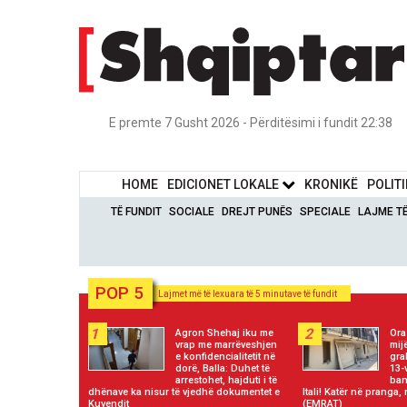
E premte 7 Gusht 2026 - Përditësimi i fundit 22:38
HOME
EDICIONET LOKALE
KRONIKË
POLIT
TË FUNDIT
SOCIALE
DREJT PUNËS
SPECIALE
LAJME T
POP 5
Lajmet më të lexuara të 5 minutave të fundit
1
2
Agron Shehaj iku me
Ora
vrap me marrëveshjen
mij
e konfidencialitetit në
gra
dorë, Balla: Duhet të
13-
arrestohet, hajduti i të
ban
dhënave ka nisur të vjedhë dokumentet e
Itali! Katër në pranga, 
Kuvendit
(EMRAT)