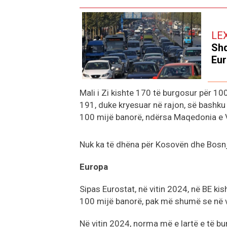
LE
Shq
Eur
Mali i Zi kishte 170 të burgosur për 10
191, duke kryesuar në rajon, së bashku 
100 mijë banorë, ndërsa Maqedonia e V
Nuk ka të dhëna për Kosovën dhe Bosn
Europa
Sipas Eurostat, në vitin 2024, në BE k
100 mijë banorë, pak më shumë se në v
Në vitin 2024, norma më e lartë e të b