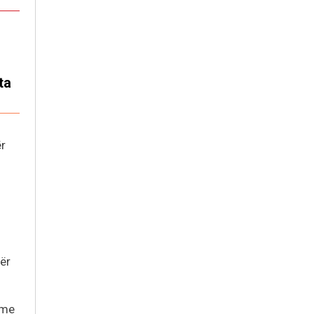
ta
ër
për
 me