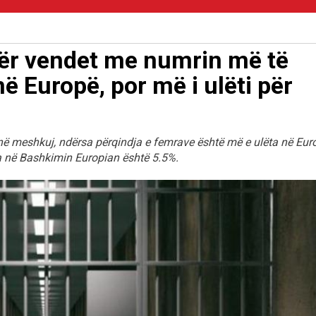
dër vendet me numrin më të
në Europë, por më i ulëti për
në meshkuj, ndërsa përqindja e femrave është më e ulëta në Eur
 në Bashkimin Europian është 5.5%.