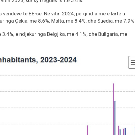
 vitin 2023, kur ky tregues ishte 5.4%.
 vendeve të BE-së. Në vitin 2024, përqindja më e lartë u
kur nga Çekia, me 8.6%, Malta, me 8.4%, dhe Suedia, me 7.9%
 3.4%, e ndjekur nga Belgjika, me 4.1%, dhe Bullgaria, me