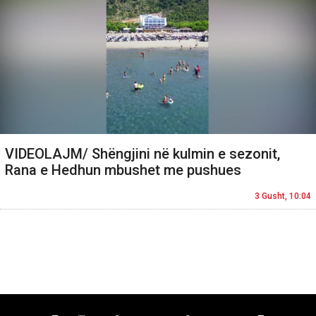
VIDEOLAJM/ Shëngjini në kulmin e sezonit,
Rana e Hedhun mbushet me pushues
3 Gusht, 10:04