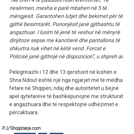
nesërmen, mesha e parë mbahen në 5 të
mëngjesit. Garantohen lutjet dhe bekimet për të
gjithë besimtarët. Punonjësit janë gjithashtu të
angazhuar. I lusim të jenë të veshur në mënyrë
dinjitoze sepse me kanotierë dhe pantallona të
shkurtra nuk vihet në këtë vend. Forcat e
Policisë janë gjithnjë në dispozicion”, u shpreh ai.
Pelegrinazhi i 12 dhe 13 qershorit në kishën e
Shna Ndout është një nga ngjarjet më të mëdha
fetare në Shqipëri, ndaj dhe autoritetet u bëjnë
apel qytetarëve të bashkëpunojnë me strukturat
e angazhuara dhe të respektojnë udhëzimet e
përcaktuara.
P.J/Shqiptarja.com