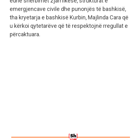
edhe shërbimet zjarrfikëse, strukturat e
emergjencave civile dhe punonjës të bashkisë,
tha kryetarja e bashkisë Kurbin, Majlinda Cara që
u kërkoi qytetarëve që të respektojnë rregullat e
përcaktuara.