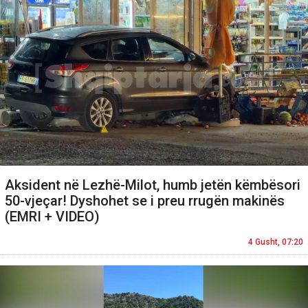
Aksident në Lezhë-Milot, humb jetën këmbësori
50-vjeçar! Dyshohet se i preu rrugën makinës
(EMRI + VIDEO)
4 Gusht, 07:20