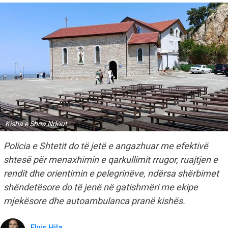
Kisha e Shna Ndout
Policia e Shtetit do të jetë e angazhuar me efektivë
shtesë për menaxhimin e qarkullimit rrugor, ruajtjen e
rendit dhe orientimin e pelegrinëve, ndërsa shërbimet
shëndetësore do të jenë në gatishmëri me ekipe
mjekësore dhe autoambulanca pranë kishës.
Elvis Hila