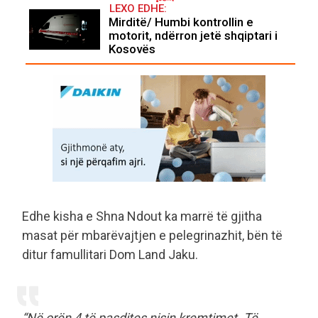
LEXO EDHE:
Mirditë/ Humbi kontrollin e
motorit, ndërron jetë shqiptari i
Kosovës
Edhe kisha e Shna Ndout ka marrë të gjitha
masat për mbarëvajtjen e pelegrinazhit, bën të
ditur famullitari Dom Land Jaku.
“Në orën 4 të pasdites nisin kremtimet. Të