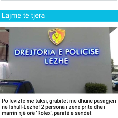
Lajme të tjera
Po lëvizte me taksi, grabitet me dhunë pasagjeri
në Ishull-Lezhë! 2 persona i zënë pritë dhe i
marrin një orë ‘Rolex’, paratë e sendet