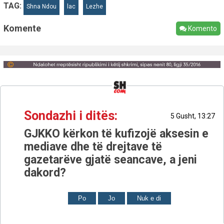
TAG:
Shna Ndou
lac
Lezhe
Komente
Komento
Sondazhi i ditës:
5 Gusht, 13:27
GJKKO kërkon të kufizojë aksesin e
mediave dhe të drejtave të
gazetarëve gjatë seancave, a jeni
dakord?
Po
Jo
Nuk e di