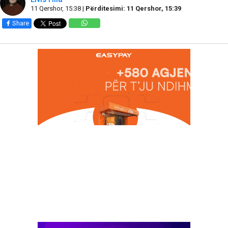
11 Qershor, 15:38 |
Përditesimi: 11 Qershor, 15:39
Share