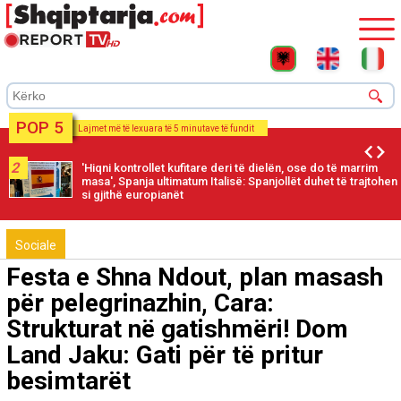
POP 5
Lajmet më të lexuara të 5 minutave të fundit
2
'Hiqni kontrollet kufitare deri të dielën, ose do të marrim
masa', Spanja ultimatum Italisë: Spanjollët duhet të trajtohen
si gjithë europianët
Sociale
Festa e Shna Ndout, plan masash
për pelegrinazhin, Cara:
Strukturat në gatishmëri! Dom
Land Jaku: Gati për të pritur
besimtarët