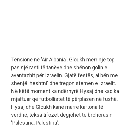
Tensione në 'Air Albania'. Gloukh merr një top
pas një rasti të tanëve dhe shënon golin e
avantazhit për Izraelin. Gjatë festës, ai bën me
shenjë 'heshtni' dhe tregon stemën e Izraelit.
Në këtë moment ka ndërhyrë Hysaj dhe kaq ka
mjaftuar që futbollistët të përplasen në fushë.
Hysaj dhe Gloukh kanë marrë kartona të
verdhë, teksa tifozët dëgjohet të brohorasin
'Palestina, Palestina'.