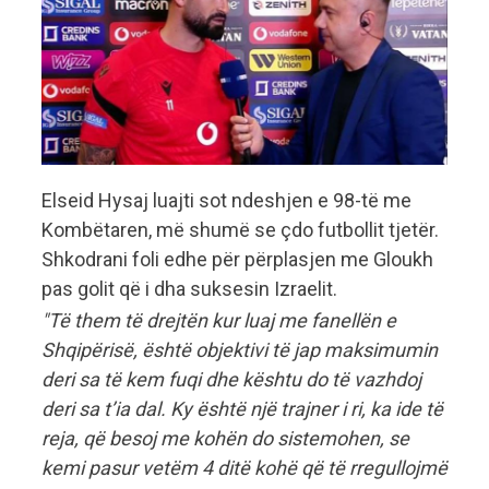
Elseid Hysaj luajti sot ndeshjen e 98-të me
Kombëtaren, më shumë se çdo futbollit tjetër.
Shkodrani foli edhe për përplasjen me Gloukh
pas golit që i dha suksesin Izraelit.
"Të them të drejtën kur luaj me fanellën e
Shqipërisë, është objektivi të jap maksimumin
deri sa të kem fuqi dhe kështu do të vazhdoj
deri sa t’ia dal. Ky është një trajner i ri, ka ide të
reja, që besoj me kohën do sistemohen, se
kemi pasur vetëm 4 ditë kohë që të rregullojmë