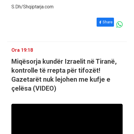
S.Dh/Shqiptarja.com
Share
Ora 19:18
Miqësorja kundër Izraelit në Tiranë,
kontrolle të rrepta për tifozët!
Gazetarët nuk lejohen me kufje e
çelësa (VIDEO)