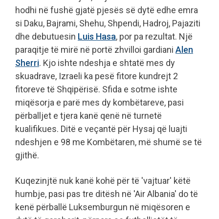
hodhi në fushë gjatë pjesës së dytë edhe emra
si Daku, Bajrami, Shehu, Shpendi, Hadroj, Pajaziti
dhe debutuesin
Luis Hasa
, por pa rezultat. Një
paraqitje të mirë në portë zhvilloi gardiani
Alen
Sherri
. Kjo ishte ndeshja e shtatë mes dy
skuadrave, Izraeli ka pesë fitore kundrejt 2
fitoreve të Shqipërisë. Sfida e sotme ishte
miqësorja e parë mes dy kombëtareve, pasi
përballjet e tjera kanë qenë në turnetë
kualifikues. Ditë e veçantë për Hysaj që luajti
ndeshjen e 98 me Kombëtaren, më shumë se të
gjithë.
Kuqezinjtë nuk kanë kohë për të 'vajtuar' këtë
humbje, pasi pas tre ditësh në 'Air Albania' do të
kenë përballë Luksemburgun në miqësoren e