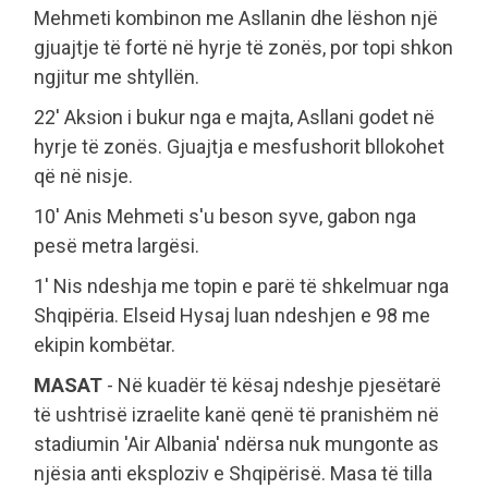
Mehmeti kombinon me Asllanin dhe lëshon një
gjuajtje të fortë në hyrje të zonës, por topi shkon
ngjitur me shtyllën.
22' Aksion i bukur nga e majta, Asllani godet në
hyrje të zonës. Gjuajtja e mesfushorit bllokohet
që në nisje.
10' Anis Mehmeti s'u beson syve, gabon nga
pesë metra largësi.
1' Nis ndeshja me topin e parë të shkelmuar nga
Shqipëria. Elseid Hysaj luan ndeshjen e 98 me
ekipin kombëtar.
MASAT
- Në kuadër të kësaj ndeshje pjesëtarë
të ushtrisë izraelite kanë qenë të pranishëm në
stadiumin 'Air Albania' ndërsa nuk mungonte as
njësia anti eksploziv e Shqipërisë. Masa të tilla