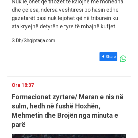
Nuk lejohet që tifozët të kalojnë me monedha
dhe çelësa, ndërsa vështirësi po hasin edhe
gazetarët pasi nuk lejohet që në tribunën ku
ata kryejnë detyrën e tyre të mbajnë kufjet.
S.Dh/Shqiptarja.com
Share
Ora 18:37
Formacionet zyrtare/ Maran e nis në
sulm, hedh në fushë Hoxhën,
Mehmetin dhe Brojën nga minuta e
parë