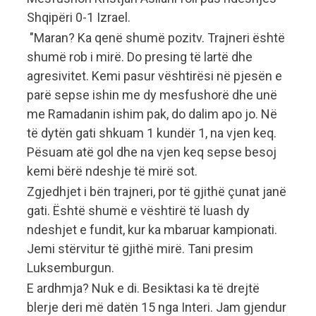
Shqipëri 0-1 Izrael.
"Maran? Ka qenë shumë pozitv. Trajneri është
shumë rob i mirë. Do presing të lartë dhe
agresivitet. Kemi pasur vështirësi në pjesën e
parë sepse ishin me dy mesfushorë dhe unë
me Ramadanin ishim pak, do dalim apo jo. Në
të dytën gati shkuam 1 kundër 1, na vjen keq.
Pësuam atë gol dhe na vjen keq sepse besoj
kemi bërë ndeshje të mirë sot.
Zgjedhjet i bën trajneri, por të gjithë çunat janë
gati. Është shumë e vështirë të luash dy
ndeshjet e fundit, kur ka mbaruar kampionati.
Jemi stërvitur të gjithë mirë. Tani presim
Luksemburgun.
E ardhmja? Nuk e di. Besiktasi ka të drejtë
blerje deri më datën 15 nga Interi. Jam gjendur