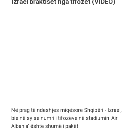
Izrael braktiset nga tifozët (VIDEO)
Në prag të ndeshjes miqësore Shqipëri - Izrael,
bie në sy se numri i tifozëve në stadiumin 'Air
Albania' është shumë i pakët.