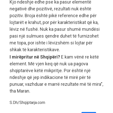
Kjo ndeshje edhe pse ka pasur elementë
negativë dhe pozitivë, rezultati nuk është
pozitiv. Broja është pikë reference edhe për
lojtarët e krahut, por për karakteristikat që ka,
lëviz në fushë. Nuk ka pasur shumë mundësi
pasi një sulmues qendre duhet të furnizohet
me topa, por ishte i lëvizshëm si lojtar për
shkak të karakteristikave.
I mirëpritur në Shqipëri?
E kam vënë re këtë
element. Më vjen keq që nuk ua pagova
shqiptarëve këtë mikpritje. Por është një
ndeshje që jep indikacione të mirë për të
punuar, vazhduar e marrë rezultate më të mira”,
tha Maran.
S.Dh/Shqiptarja.com