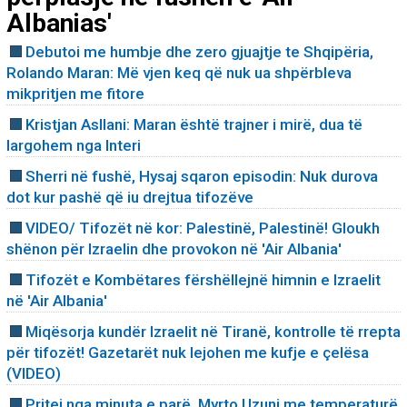
Albanias'
Debutoi me humbje dhe zero gjuajtje te Shqipëria,
Rolando Maran: Më vjen keq që nuk ua shpërbleva
mikpritjen me fitore
Kristjan Asllani: Maran është trajner i mirë, dua të
largohem nga Interi
Sherri në fushë, Hysaj sqaron episodin: Nuk durova
dot kur pashë që iu drejtua tifozëve
VIDEO/ Tifozët në kor: Palestinë, Palestinë! Gloukh
shënon për Izraelin dhe provokon në 'Air Albania'
Tifozët e Kombëtares fërshëllejnë himnin e Izraelit
në 'Air Albania'
Miqësorja kundër Izraelit në Tiranë, kontrolle të rrepta
për tifozët! Gazetarët nuk lejohen me kufje e çelësa
(VIDEO)
Pritej nga minuta e parë, Myrto Uzuni me temperaturë