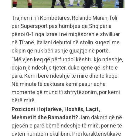
Trajneri i ri i Kombëtares, Rolando Maran, foli
për Supersport pas humbjes që Shqipëria
pësoi 0-1 nga Izraeli në miqësoren e zhvilluar
në Tiranë. Italiani debutoi në stolin kuqezi me
ekipin që nuk bëri asnjë gjuajtje në portë.
“Më vjen keq që përfundoi kështu kjo ndeshje,
doja një ndeshje tjetër, duke qenë që ishte e
para. Kemi bërë ndeshje të mirë dhe të keqe.
Në minuta të caktuara kemi pasur edhe
momente që mund t’i shfrytëzonim, por kemi
bërë mirë.
Pozicioni i lojtarëve, Hoxhës, Laçit,
Mehmetit dhe Ramadanit?
Jam dakord që në
pjesën e parë bëmë ndeshje të mirë, por në të
dytën humbëm ekulibrin. Prej karakteristikave