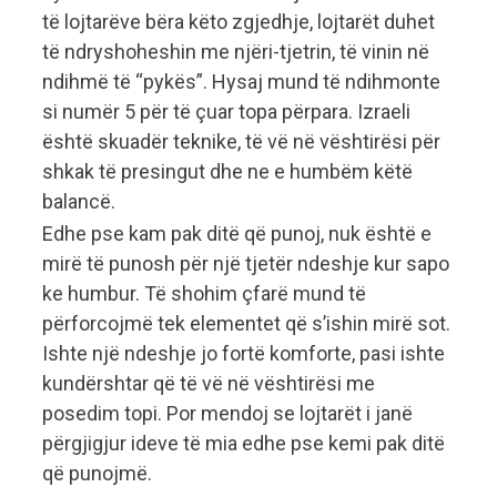
të lojtarëve bëra këto zgjedhje, lojtarët duhet
të ndryshoheshin me njëri-tjetrin, të vinin në
ndihmë të “pykës”. Hysaj mund të ndihmonte
si numër 5 për të çuar topa përpara. Izraeli
është skuadër teknike, të vë në vështirësi për
shkak të presingut dhe ne e humbëm këtë
balancë.
Edhe pse kam pak ditë që punoj, nuk është e
mirë të punosh për një tjetër ndeshje kur sapo
ke humbur. Të shohim çfarë mund të
përforcojmë tek elementet që s’ishin mirë sot.
Ishte një ndeshje jo fortë komforte, pasi ishte
kundërshtar që të vë në vështirësi me
posedim topi. Por mendoj se lojtarët i janë
përgjigjur ideve të mia edhe pse kemi pak ditë
që punojmë.