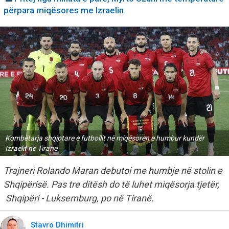
përpara miqësores me Izraelin
Kombëtarja shqiptare e futbollit në miqësoren e humbur kundër
Izraelit në Tiranë
Trajneri Rolando Maran debutoi me humbje në stolin e
Shqipërisë. Pas tre ditësh do të luhet miqësorja tjetër,
Shqipëri - Luksemburg, po në Tiranë.
Stavro Dhimitri