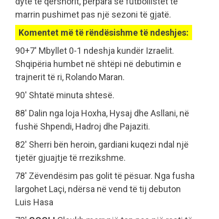
dytë të qershorit, përpara se futbollistët të
marrin pushimet pas një sezoni të gjatë.
Komentet më të rëndësishme të ndeshjes:
90+7' Mbyllet 0-1 ndeshja kundër Izraelit.
Shqipëria humbet në shtëpi në debutimin e
trajnerit të ri, Rolando Maran.
90' Shtatë minuta shtesë.
88' Dalin nga loja Hoxha, Hysaj dhe Asllani, në
fushë Shpendi, Hadroj dhe Pajaziti.
82' Sherri bën heroin, gardiani kuqezi ndal një
tjetër gjuajtje të rrezikshme.
78' Zëvendësim pas golit të pësuar. Nga fusha
largohet Laçi, ndërsa në vend të tij debuton
Luis Hasa