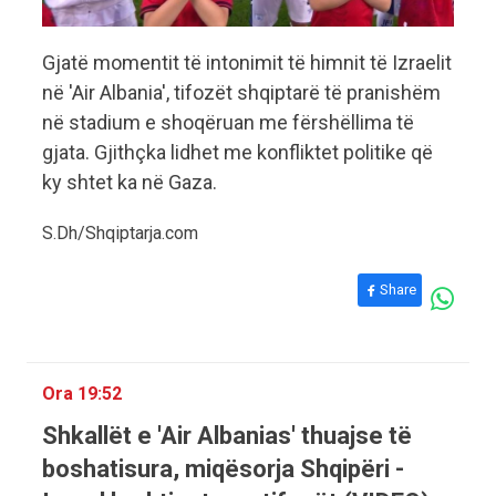
Gjatë momentit të intonimit të himnit të Izraelit
në 'Air Albania', tifozët shqiptarë të pranishëm
në stadium e shoqëruan me fërshëllima të
gjata. Gjithçka lidhet me konfliktet politike që
ky shtet ka në Gaza.
S.Dh/Shqiptarja.com
Share
Ora 19:52
Shkallët e 'Air Albanias' thuajse të
boshatisura, miqësorja Shqipëri -