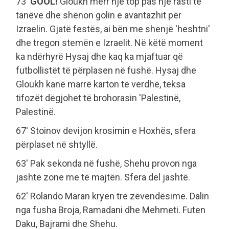
73'
GOOL!
Gloukh merr një top pas një rasti të
tanëve dhe shënon golin e avantazhit për
Izraelin. Gjatë festës, ai bën me shenjë 'heshtni'
dhe tregon stemën e Izraelit. Në këtë moment
ka ndërhyrë Hysaj dhe kaq ka mjaftuar që
futbollistët të përplasen në fushë. Hysaj dhe
Gloukh kanë marrë karton të verdhë, teksa
tifozët dëgjohet të brohorasin 'Palestinë,
Palestinë.
67' Stoinov devijon krosimin e Hoxhës, sfera
përplaset në shtyllë.
63' Pak sekonda në fushë, Shehu provon nga
jashtë zone me të majtën. Sfera del jashtë.
62' Rolando Maran kryen tre zëvendësime. Dalin
nga fusha Broja, Ramadani dhe Mehmeti. Futen
Daku, Bajrami dhe Shehu.