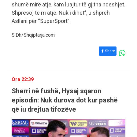
shumë mirë atje, kam luajtur të gjitha ndeshjet.
Shpresoj të rri atje. Nuk i dihet”, u shpreh
Asllani për “SuperSport”.
S.Dh/Shqiptarja.com
Share
Ora 22:39
Sherri në fushë, Hysaj sqaron
episodin: Nuk durova dot kur pashë
që iu drejtua tifozëve