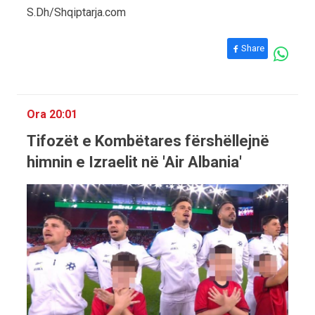
S.Dh/Shqiptarja.com
Share
Ora 20:01
Tifozët e Kombëtares fërshëllejnë
himnin e Izraelit në 'Air Albania'