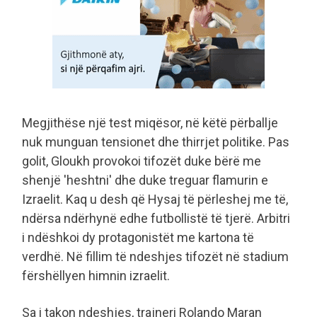
Megjithëse një test miqësor, në këtë përballje
nuk munguan tensionet dhe thirrjet politike. Pas
golit, Gloukh provokoi tifozët duke bërë me
shenjë 'heshtni' dhe duke treguar flamurin e
Izraelit. Kaq u desh që Hysaj të përleshej me të,
ndërsa ndërhynë edhe futbollistë të tjerë. Arbitri
i ndëshkoi dy protagonistët me kartona të
verdhë. Në fillim të ndeshjes tifozët në stadium
fërshëllyen himnin izraelit.
Sa i takon ndeshjes, trajneri Rolando Maran