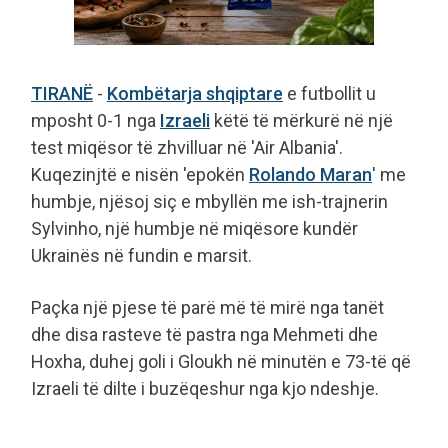
TIRANË
-
Kombëtarja shqiptare
e futbollit u
mposht 0-1 nga
Izraeli
këtë të mërkurë në një
test miqësor të zhvilluar në 'Air Albania'.
Kuqezinjtë e nisën 'epokën
Rolando Maran
' me
humbje, njësoj siç e mbyllën me ish-trajnerin
Sylvinho, një humbje në miqësore kundër
Ukrainës në fundin e marsit.
Paçka një pjese të parë më të mirë nga tanët
dhe disa rasteve të pastra nga Mehmeti dhe
Hoxha, duhej goli i Gloukh në minutën e 73-të që
Izraeli të dilte i buzëqeshur nga kjo ndeshje.