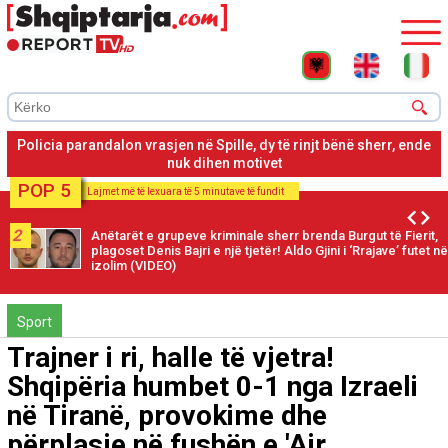
Policia parandalon vrasjen në Spille, dy të rinjt bënë sherr, ende
nuk dihen motivet
POP 5
Lajmet më të lexuara të 5 minutave të fundit
3
'Marrëveshje ose dorëzim të plotë' Donald Trump
paralajmëron se bllokada detare ndaj Iranit do të vazhdojë
Sport
Trajner i ri, halle të vjetra!
Shqipëria humbet 0-1 nga Izraeli
në Tiranë, provokime dhe
përplasje në fushën e 'Air