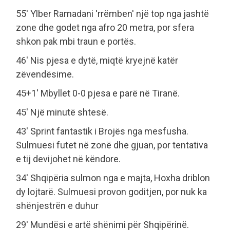
55' Ylber Ramadani 'rrëmben' një top nga jashtë
zone dhe godet nga afro 20 metra, por sfera
shkon pak mbi traun e portës.
46' Nis pjesa e dytë, miqtë kryejnë katër
zëvendësime.
45+1' Mbyllet 0-0 pjesa e parë në Tiranë.
45' Një minutë shtesë.
43' Sprint fantastik i Brojës nga mesfusha.
Sulmuesi futet në zonë dhe gjuan, por tentativa
e tij devijohet në këndore.
34' Shqipëria sulmon nga e majta, Hoxha driblon
dy lojtarë. Sulmuesi provon goditjen, por nuk ka
shënjestrën e duhur
29' Mundësi e artë shënimi për Shqipërinë.