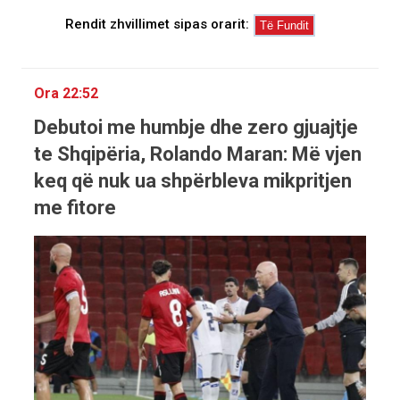
Rendit zhvillimet sipas orarit:
Ora 22:52
Debutoi me humbje dhe zero gjuajtje
te Shqipëria, Rolando Maran: Më vjen
keq që nuk ua shpërbleva mikpritjen
me fitore