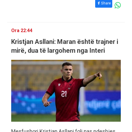
Share
Ora 22:44
Kristjan Asllani: Maran është trajner i
mirë, dua të largohem nga Interi
Mesfushori Kristjan Asllani foli pas ndeshjes