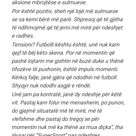
aksione mbrojtëse e sulmuese.
Por është pozitiv, sheh një lojë më sulmuese
se sa kemi bërë më parë. Shpresoj që të gjitha
të ndihmojmë që të jemi më mirë për ndeshjet
e radhës.
Tensioni? Futbolli kështu është, unë nuk kam
qejf të bëj këto skena. Por në momentin që
pashë lojtarin me gishtin në buzë duke u thënë
tifozëve të pushonin, është impuls momenti.
Kërkoj falje, janë gjëra që ndodhin në futboll.
Shyqyr nuk ndodhi asgjë e rëndë.
Unë jam pa kontratë, janë dy ndeshje për këtë
vit. Pastaj kam folur me menaxherin, po punon,
do gjejmë situatatë më të mirë, më të
vlefshme dhe pastaj do tregoj se për
momentin nuk më ka thënë as mua diçka”, tha
Hysaj për “SuperSport” pas ndeshjes.