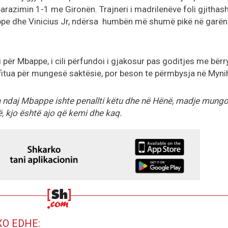
barazimin 1-1 me Gironën. Trajneri i madrilenëve foli gjithas
appe dhe Vinicius Jr, ndërsa humbën më shumë pikë në garën
i për Mbappe, i cili përfundoi i gjakosur pas goditjes me bërr
u fitua për mungesë saktësie, por beson te përmbysja në Myni
ndaj Mbappe ishte penallti këtu dhe në Hënë, madje mung
ë, kjo është ajo që kemi dhe kaq.
XO EDHE: