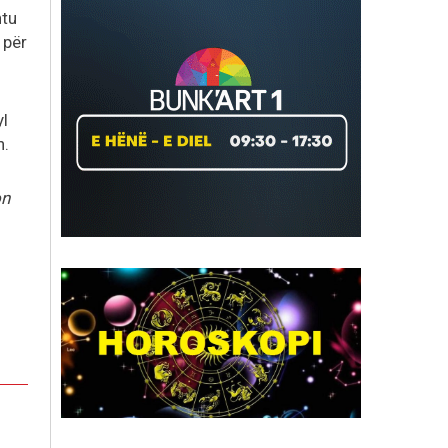
htu
 për
yl
h.
on