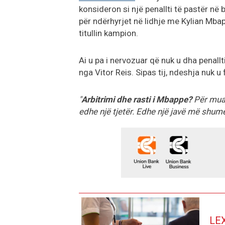
konsideron si një penallti të pastër në 
për ndërhyrjet në lidhje me Kylian Mb
titullin kampion.
Ai u pa i nervozuar që nuk u dha penallt
nga Vitor Reis. Sipas tij, ndeshja nuk 
"
Arbitrimi dhe rasti i Mbappe?
Për mua 
edhe një tjetër. Edhe një javë më shum
LE