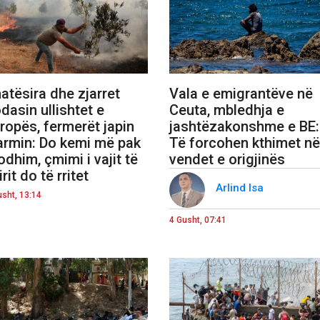
atësira dhe zjarret
Vala e emigrantëve në
dasin ullishtet e
Ceuta, mbledhja e
ropës, fermerët japin
jashtëzakonshme e BE:
armin: Do kemi më pak
Të forcohen kthimet në
odhim, çmimi i vajit të
vendet e origjinës
irit do të rritet
Arlind Isa
usht, 13:14
4 Gusht, 07:41