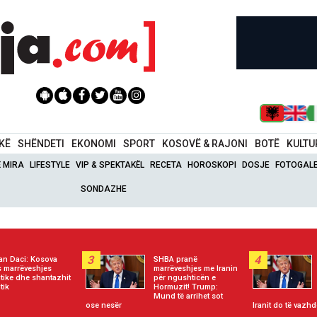
IKË
SHËNDETI
EKONOMI
SPORT
KOSOVË & RAJONI
BOTË
KULTU
Ë MIRA
LIFESTYLE
VIP & SPEKTAKËL
RECETA
HOROSKOPI
DOSJE
FOTOGALE
SONDAZHE
3
4
an Daci: Kosova
SHBA pranë
 marrëveshjes
marrëveshjes me Iranin
itike dhe shantazhit
për ngushticën e
tik
Hormuzit! Trump:
Mund të arrihet sot
ose nesër
Iranit do të vazhd