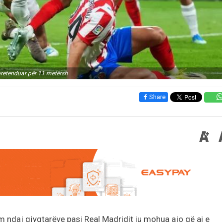
i pretenduar për 11 metërsh
Share
m ndaj gjyqtarëve pasi Real Madridit iu mohua ajo që ai e