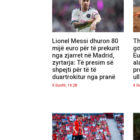
Lionel Messi dhuron 80
Th
mijë euro për të prekurit
go
nga zjarret në Madrid,
Eu
zyrtarja: Të presim së
al
shpejti për të të
pr
duartrokitur nga pranë
ull
5 Gusht, 14:28
4 G