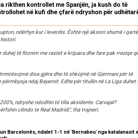
lia rikthen kontrollet me Spanjën, ja kush do të
trollohet në kufi dhe çfarë ndryshon për udhëtar
pton, ndërhyn kur i leverdis. Është një aksion shumë i qartë
histori.
duhej të fitonim me rastet e krijuara dhe fare pak rreziqe q
ërmirësojmë disa gjëra dhe të shkojmë në Gjermani për të
te përmbysja ndaj Bayernit. Edhe për titullin në La Liga duhet 
 200%, ndryshe ndodhin të tilla aksidente. Carvajal?
shin cilindo te Real Madridi", tha trajneri.
eun Barcelonës, ndalet 1-1 në 'Bernabeu' nga katalanasit 