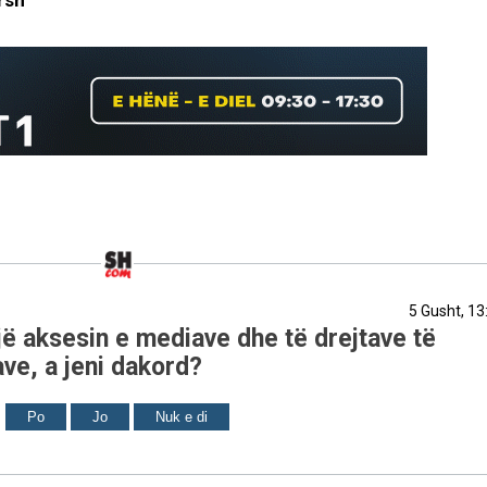
rsh
5 Gusht, 13
ë aksesin e mediave dhe të drejtave të
ve, a jeni dakord?
Po
Jo
Nuk e di