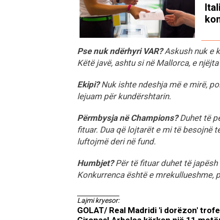
Ita
kon
Pse nuk ndërhyri VAR?
Askush nuk e ku
Këtë javë, ashtu si në Mallorca, e njëjta 
Ekipi?
Nuk ishte ndeshja më e mirë, por 
lejuam për kundërshtarin.
Përmbysja në Champions?
Duhet të p
fituar. Dua që lojtarët e mi të besojnë 
luftojmë deri në fund.
Humbjet?
Për të fituar duhet të japësh
Konkurrenca është e mrekullueshme, përf
Lajmi kryesor:
GOLAT/ Real Madridi 'i dorëzon' trof