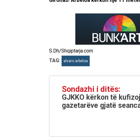
Gironas! Arbeloa kërkon një 11 metë
S.Dh/Shqiptarja.com
TAG:
alvaro arbeloa
Sondazhi i ditës:
GJKKO kërkon të kufizoj
gazetarëve gjatë seanca