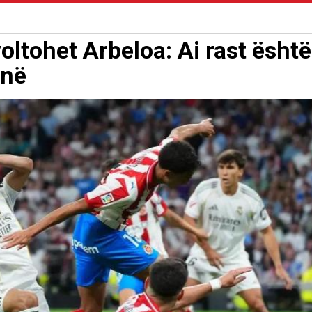
oltohet Arbeloa: Ai rast është
ënë