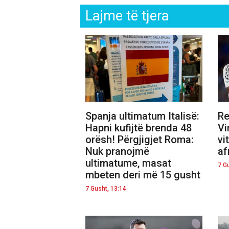
Lajme të tjera
Spanja ultimatum Italisë:
Re
Hapni kufijtë brenda 48
Vi
orësh! Përgjigjet Roma:
vi
Nuk pranojmë
af
ultimatume, masat
7 G
mbeten deri më 15 gusht
7 Gusht, 13:14