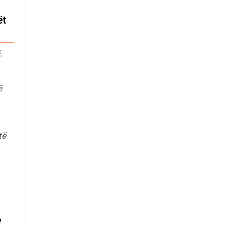
ët
.
ë
të
e