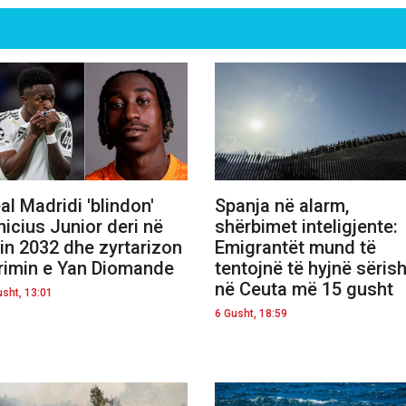
al Madridi 'blindon'
Spanja në alarm,
nicius Junior deri në
shërbimet inteligjente:
tin 2032 dhe zyrtarizon
Emigrantët mund të
rimin e Yan Diomande
tentojnë të hyjnë sëris
në Ceuta më 15 gusht
usht, 13:01
6 Gusht, 18:59