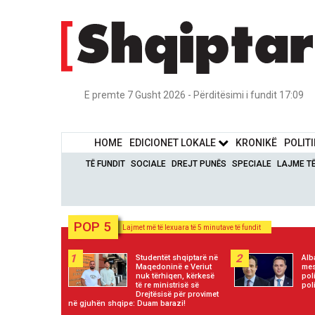
E premte 7 Gusht 2026 - Përditësimi i fundit 17:09
HOME
EDICIONET LOKALE
KRONIKË
POLIT
TË FUNDIT
SOCIALE
DREJT PUNËS
SPECIALE
LAJME T
POP 5
Lajmet më të lexuara të 5 minutave të fundit
1
2
Studentët shqiptarë në
Alb
Maqedoninë e Veriut
mes
nuk tërhiqen, kërkesë
pol
të re ministrisë së
poli
Drejtësisë për provimet
në gjuhën shqipe: Duam barazi!