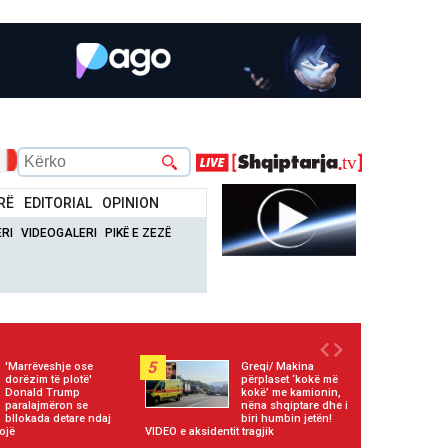
RË
EDITORIAL
OPINION
RI
VIDEOGALERI
PIKË E ZEZË
5
'Marrëveshje ose
Greqi/ Makina
dorëzim të plotë'
përplaset ‘kokë më
Donald Trump
kokë’ me kamionin,
paralajmëron se
nëna shqiptare dhe i
bllokada detare ndaj
biri humbin jetën!
ojë
VIDEO e aksidentit tragjik