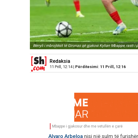
Bërryli i mbrojtësit të Gironas që gjakosi Kylian Mbappe, rasti 
Redaksia
11 Prill, 12:14 |
Përditesimi: 11 Prill, 12:16
Mbappe i gjakosur dhe me vetullën e çarë
Alvaro Arbeloa
nisi një sulm të furishë