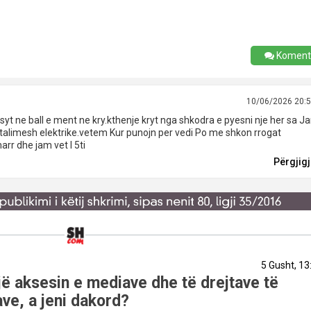
Koment
10/06/2026 20:
 syt ne ball e ment ne kry.kthenje kryt nga shkodra e pyesni nje her sa J
talimesh elektrike.vetem Kur punojn per vedi Po me shkon rrogat
arr dhe jam vet I 5ti
Përgjig
5 Gusht, 13
ë aksesin e mediave dhe të drejtave të
ve, a jeni dakord?