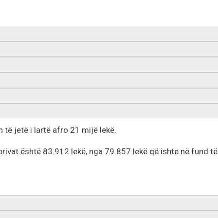
 të jetë i lartë afro 21 mijë lekë.
rivat është 83.912 lekë, nga 79.857 lekë që ishte në fund të