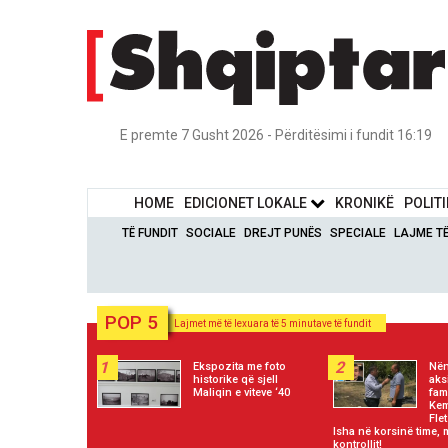
E premte 7 Gusht 2026 - Përditësimi i fundit 16:19
HOME
EDICIONET LOKALE
KRONIKË
POLIT
TË FUNDIT
SOCIALE
DREJT PUNËS
SPECIALE
LAJME T
POP 5
Lajmet më të lexuara të 5 minutave të fundit
1
2
Ekspozita me foto
Nën
historike që sjell
aks
Maliqin e viteve ‘40
fam
Kem
Fle
Isha në korsinë time, 
kontrollit!