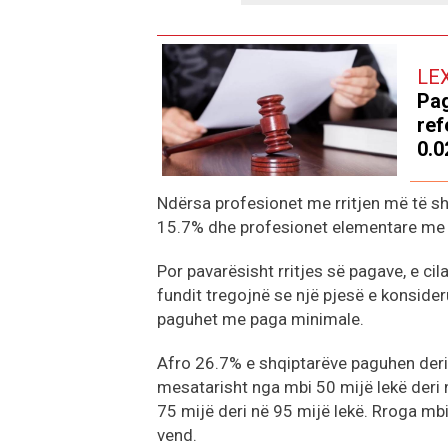
LE
Pag
ref
0.0
Ndërsa profesionet me rritjen më të sh
15.7% dhe profesionet elementare me
Por pavarësisht rritjes së pagave, e c
fundit tregojnë se një pjesë e konside
paguhet me paga minimale.
Afro 26.7% e shqiptarëve paguhen deri
mesatarisht nga mbi 50 mijë lekë deri 
75 mijë deri në 95 mijë lekë. Rroga mb
vend.