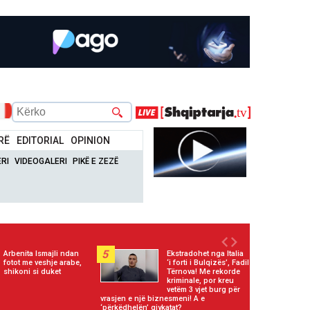
RË
EDITORIAL
OPINION
RI
VIDEOGALERI
PIKË E ZEZË
5
Arbenita Ismajli ndan
Ekstradohet nga Italia
fotot me veshje arabe,
‘i forti i Bulqizës’, Fadil
shikoni si duket
Tërnova! Me rekorde
kriminale, por kreu
vetëm 3 vjet burg për
vrasjen e një biznesmeni! A e
‘përkëdhelën’ gjykatat?