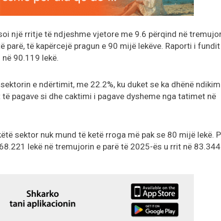
oi një rritje të ndjeshme vjetore me 9.6 përqind në tremujor
 të parë, të kapërcejë pragun e 90 mijë lekëve. Raporti i fundit 
 në 90.119 lekë.
 sektorin e ndërtimit, me 22.2%, ku duket se ka dhënë ndikim
t të pagave si dhe caktimi i pagave dysheme nga tatimet në
këtë sektor nuk mund të ketë rroga më pak se 80 mijë lekë. P
8.221 lekë në tremujorin e parë të 2025-ës u rrit në 83.344