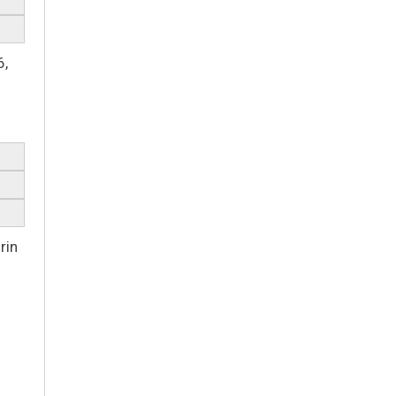
6,
rin