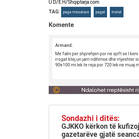
U.D/E.H/Shqiptarja.com
TAG:
paga mesatare
pagat
Instat
Komente
Armand:
Me falni per shprehjen por ne qoft se I keni
rrogat ktej.un jam ndihmse dhe mjeshter is
90e100 mi lek te reja por 720 lek ne muaj m
Sondazhi i ditës:
GJKKO kërkon të kufizoj
gazetarëve gjatë seanca