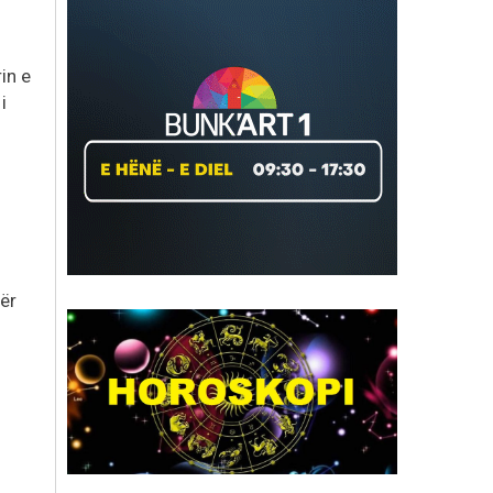
in e
i
ër