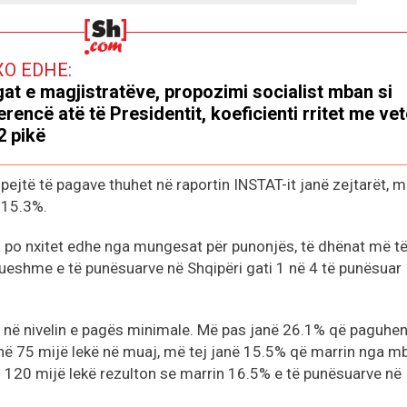
XO EDHE:
at e magjistratëve, propozimi socialist mban si
erencë atë të Presidentit, koeficienti rritet me ve
2 pikë
pejtë të pagave thuhet në raportin INSTAT-it janë zejtarët, 
 15.3%.
ila po nxitet edhe nga mungesat për punonjës, të dhënat më t
rueshme e të punësuarve në Shqipëri gati 1 në 4 të punësuar
 në nivelin e pagës minimale. Më pas janë 26.1% që paguhe
në 75 mijë lekë në muaj, më tej janë 15.5% që marrin nga mb
i 120 mijë lekë rezulton se marrin 16.5% e të punësuarve në