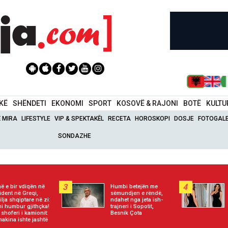
IKË
SHËNDETI
EKONOMI
SPORT
KOSOVË & RAJONI
BOTË
KULTU
Ë MIRA
LIFESTYLE
VIP & SPEKTAKËL
RECETA
HOROSKOPI
DOSJE
FOTOGALE
SONDAZHE
3
4
ë e bir vdiqën në
Humbi betejën me
ident në Greqi,
sëmundjen e rëndë,
ilja shqiptare në zi:
ndahet nga jeta ish-
i humbur gjithçka!
trajneri i Sopotit,
t shoferi i kamionit:
Besnik Çota
makina ishte jashtë