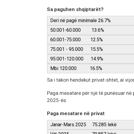
Sa paguhen shqiptarët?
Deri në pagë minimale 26.7%
50.001-60.000 13.6%
60.001-75.000 12.5%
75.001 - 95.000 15.5%
95.001-120.000 14.9%
Mbi 120.000 16.5%
Sa i takon hendekut privat-shtet, ai vijon
Paga mesatare për një të punësuar në p
2025-ës.
Paga mesatare në privat
Janar-Mars 2025 75.285 lekë