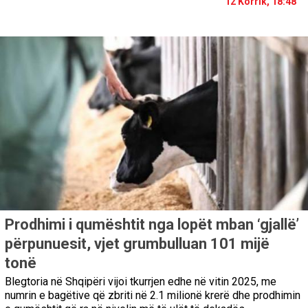
12 Korrik, 18:48
Prodhimi i qumështit nga lopët mban ‘gjallë’
përpunuesit, vjet grumbulluan 101 mijë
tonë
Blegtoria në Shqipëri vijoi tkurrjen edhe në vitin 2025, me
numrin e bagëtive që zbriti në 2.1 milionë krerë dhe prodhimin