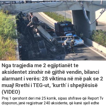
Nga tragjedia me 2 egjiptianët te
aksidentet zinxhir në gjithë vendin, bilanci
alarmant i verës: 28 viktima në më pak se 2
muaj! Rrethi i TEG-ut, ‘kurth’ i shpejtësisë
(VIDEO)
Prej 1 qershorit deri më 25 korrik, sipas shifrave që Report Tv
disponon, janë regjistruar 240 aksidente, që kanë sjell edhe