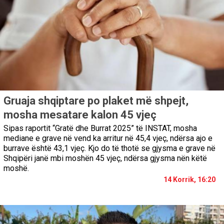
Gruaja shqiptare po plaket më shpejt,
mosha mesatare kalon 45 vjeç
Sipas raportit “Gratë dhe Burrat 2025” të INSTAT, mosha
mediane e grave në vend ka arritur në 45,4 vjeç, ndërsa ajo e
burrave është 43,1 vjeç. Kjo do të thotë se gjysma e grave në
Shqipëri janë mbi moshën 45 vjeç, ndërsa gjysma nën këtë
moshë.
14 Korrik, 16:20