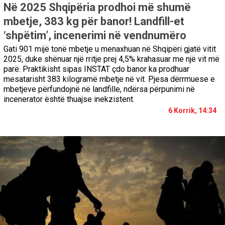
Në 2025 Shqipëria prodhoi më shumë
mbetje, 383 kg për banor! Landfill-et
‘shpëtim’, incenerimi në vendnumëro
Gati 901 mijë tonë mbetje u menaxhuan në Shqipëri gjatë vitit
2025, duke shënuar një rritje prej 4,5% krahasuar me një vit më
parë. Praktikisht sipas INSTAT çdo banor ka prodhuar
mesatarisht 383 kilogramë mbetje në vit. Pjesa dërrmuese e
mbetjeve përfundojnë në landfille, ndërsa përpunimi në
incenerator është thuajse inekzistent.
6 Korrik, 14:34