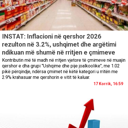
INSTAT: Inflacioni në qershor 2026
rezulton në 3.2%, ushqimet dhe argëtimi
ndikuan më shumë në rritjen e çmimeve
Kontributin më të madh në rritjen vjetore të çmimeve në muajin
qershor e dha grupi "Ushqime dhe pije joalkoolike", me 1.02
pikë përqindje, ndërsa çmimet në këtë kategori u rritën me
2.9% krahasuar me qershorin e vitit të kaluar.
17 Korrik, 16:59