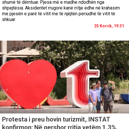
shumë të dëmtuar. Pjesa më e madhe ndodhën nga
shpejtësia. Aksidentet rrugore kanë rritje edhe në krahasim
me pjesën e parë të vitit me të njëjtën periudhë të vitit të
shkuar.
25 Korrik, 19:31
Protesta i preu hovin turizmit, INSTAT
konfirmon: Në qershor rritja vetëm 1.3%,