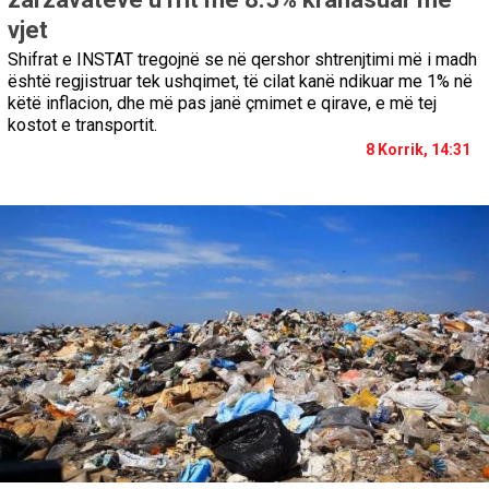
vjet
Shifrat e INSTAT tregojnë se në qershor shtrenjtimi më i madh
është regjistruar tek ushqimet, të cilat kanë ndikuar me 1% në
këtë inflacion, dhe më pas janë çmimet e qirave, e më tej
kostot e transportit.
8 Korrik, 14:31