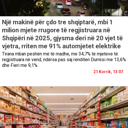
Një makinë për çdo tre shqiptarë, mbi 1
milion mjete rrugore të regjistruara në
Shqipëri në 2025, gjysma deri në 20 vjet të
vjetra, rriten me 91% automjetet elektrike
Tirana mban peshën më të madhe, me 34,7% të mjeteve të
regjistruara në vend, ndërsa pas saj renditen Durrësi me 13,6%
dhe Fieri me 9,1%.
21 Korrik, 13:07