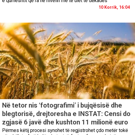
e qumështit që ra në nivelin më të ulët të dekadës
10 Korrik, 16:04
Në tetor nis ‘fotografimi’ i bujqësisë dhe
blegtorisë, drejtoresha e INSTAT: Censi do
zgjasë 6 javë dhe kushton 11 milionë euro
Përmes këtij procesi synohet të regjistrohet çdo metër tokë