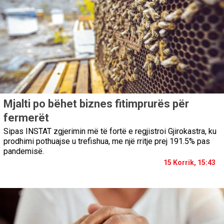
Mjalti po bëhet biznes fitimprurës për
fermerët
Sipas INSTAT zgjerimin më të fortë e regjistroi Gjirokastra, ku
prodhimi pothuajse u trefishua, me një rritje prej 191.5% pas
pandemisë.
15 Korrik, 15:43