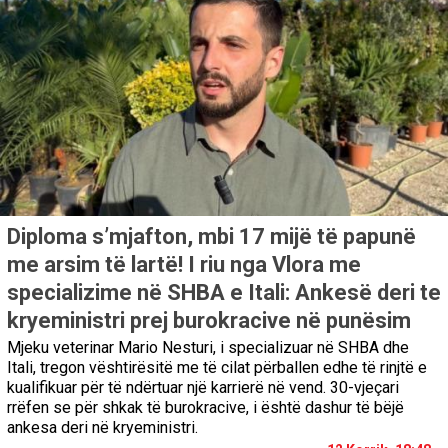
Diploma s’mjafton, mbi 17 mijë të papunë
me arsim të lartë! I riu nga Vlora me
specializime në SHBA e Itali: Ankesë deri te
kryeministri prej burokracive në punësim
Mjeku veterinar Mario Nesturi, i specializuar në SHBA dhe
Itali, tregon vështirësitë me të cilat përballen edhe të rinjtë e
kualifikuar për të ndërtuar një karrierë në vend. 30-vjeçari
rrëfen se për shkak të burokracive, i është dashur të bëjë
ankesa deri në kryeministri.