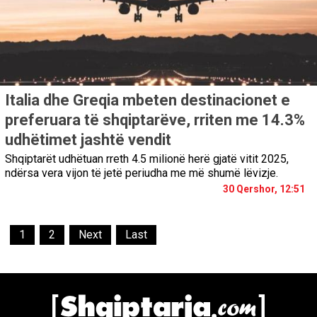
Italia dhe Greqia mbeten destinacionet e
preferuara të shqiptarëve, rriten me 14.3%
udhëtimet jashtë vendit
Shqiptarët udhëtuan rreth 4.5 milionë herë gjatë vitit 2025,
ndërsa vera vijon të jetë periudha me më shumë lëvizje.
30 Qershor, 12:51
1
2
Next
Last