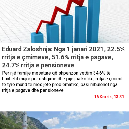
Eduard Zaloshnja: Nga 1 janari 2021, 22.5%
rritja e çmimeve, 51.6% rritja e pagave,
24.7% rritja e pensioneve
Për një familje mesatare që shpenzon vetëm 34.6% të
buxhetit mujor për ushqime dhe pije joalkolike, rritja e çmimit
të tyre mund të mos jetë problematike, pasi mbulohet nga
rritja e pagave dhe pensioneve.
16 Korrik, 13:31