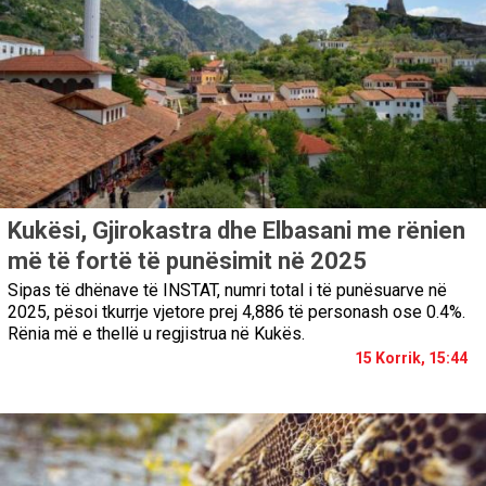
Kukësi, Gjirokastra dhe Elbasani me rënien
më të fortë të punësimit në 2025
Sipas të dhënave të INSTAT, numri total i të punësuarve në
2025, pësoi tkurrje vjetore prej 4,886 të personash ose 0.4%.
Rënia më e thellë u regjistrua në Kukës.
15 Korrik, 15:44