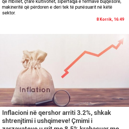
që mbillet, çfarë kultivohet, sipërfaqja e fermave bujqësore,
makineritë që përdoren e deri tek të punësuarit në këtë
sektor.
8 Korrik, 16:49
Inflacioni në qershor arriti 3.2%, shkak
shtrenjtimi i ushqimeve! Çmimi i
zarzavateve u rrit me 8.5% krahasuar me