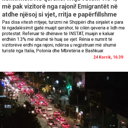
më pak vizitorë nga rajoni! Emigrantët në
atdhe njësoj si vjet, rritja e papërfillshme
Pas disa vitesh rritjeje, turizmi në Shqipëri dha sinjalet e para
të ngadalësimit gjatë muajit qershor, të cilën qeveria e lidh me
protestat. Referuar të dhënave të INSTAT, muajin e kaluar
erdhën 1.3% më shumë të huaj se vjet. Rënia e numrit të
vizitorëve erdhi nga rajoni, ndërsa u regjistruan më shumë
turistë nga Italia, Polonia dhe Mbretëria e Bashkuar.
24 Korrik, 16:39