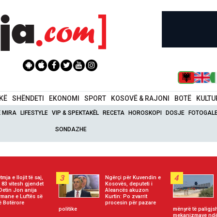
IKË
SHËNDETI
EKONOMI
SPORT
KOSOVË & RAJONI
BOTË
KULTU
Ë MIRA
LIFESTYLE
VIP & SPEKTAKËL
RECETA
HOROSKOPI
DOSJE
FOTOGALE
SONDAZHE
3
4
tmja e llojit të saj,
Ngërçi për Kuvendin e
 83 vitesh gjendet
Kosovës, deputeti i
Detin Jon anija
Aleancës akuzon
rmane e Luftës së
Kurtin: Po zvarrit
ë Botërore
procesin për pazare
politike
mënyrë të paligjs
mekanizmave ndë