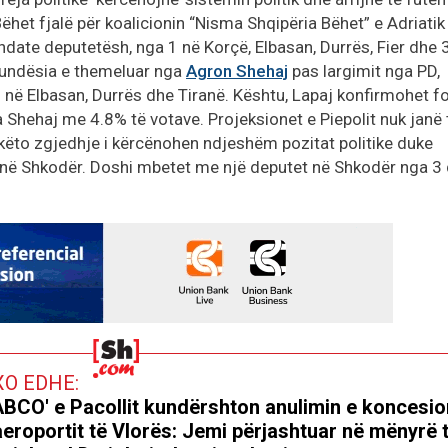
het fjalë për koalicionin “Nisma Shqipëria Bëhet” e Adriatik
ate deputetësh, nga 1 në Korçë, Elbasan, Durrës, Fier dhe 
Mundësia e themeluar nga
Agron Shehaj
pas largimit nga PD,
 në Elbasan, Durrës dhe Tiranë. Kështu, Lapaj konfirmohet f
a Shehaj me 4.8% të votave. Projeksionet e Piepolit nuk janë 
këto zgjedhje i kërcënohen ndjeshëm pozitat politike duke
 në Shkodër. Doshi mbetet me një deputet në Shkodër nga 3
XO EDHE:
BCO' e Pacollit kundërshton anulimin e koncesio
aeroportit të Vlorës: Jemi përjashtuar në mënyrë 