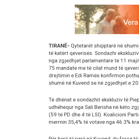
TIRANË-
Qytetarët shqiptarë në shumi
të katërt qeverisës. Sondazhi ekskluziv
nga zgjedhjet parlamentare të 11 majit
75 mandate me të cilat mund të qeveris
drejtimin e Edi Ramës konfirmon pothu
shumë në Kuvend se në zgjedhjet e 202
Të dhënat e sondazhit ekskluziv të Piep
udhëhequr nga Sali Berisha në këto zg
(59 të PD dhe 4 të LSI). Koalicioni Par
merrnin 35,4% të votave nga 46.3% kra
Për herë të parë në Kuvend, dy forca të r