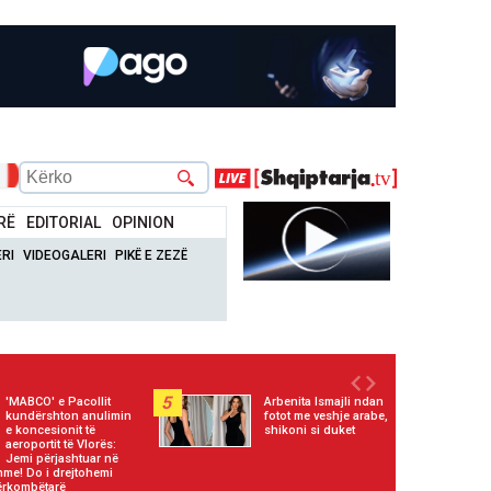
RË
EDITORIAL
OPINION
RI
VIDEOGALERI
PIKË E ZEZË
5
'MABCO' e Pacollit
Arbenita Ismajli ndan
kundërshton anulimin
fotot me veshje arabe,
e koncesionit të
shikoni si duket
aeroportit të Vlorës:
Jemi përjashtuar në
hme! Do i drejtohemi
rkombëtarë