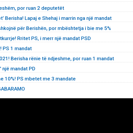
eshëm, por ruan 2 deputetët
’ Berisha! Lapaj e Shehaj i marrin nga një mandat
shkojnë për Berishën, por mbështetja i bie me 5%
urrje! Rritet PS, i merr një mandat PSD
t! PS 1 mandat
1! Berisha rënie të ndjeshme, por ruan 1 mandat
n' një mandat PD
 me 10%! PS mbetet me 3 mandate
A BABARAMO