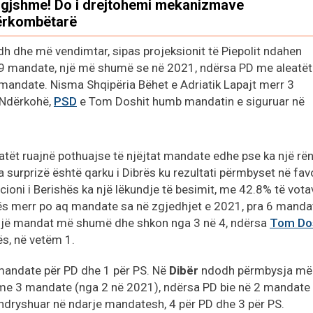
igjshme! Do i drejtohemi mekanizmave
ërkombëtarë
dh dhe më vendimtar, sipas projeksionit të Piepolit ndahen
 19 mandate, një më shumë se në 2021, ndërsa PD me aleatët
mandate. Nisma Shqipëria Bëhet e Adriatik Lapajt merr 3
 Ndërkohë,
PSD
e Tom Doshit humb mandatin e siguruar në
eatët ruajnë pothuajse të njëjtat mandate edhe pse ka një rën
sa surprizë është qarku i Dibrës ku rezultati përmbyset në fav
licioni i Berishës ka një lëkundje të besimit, me 42.8% të vota
hës merr po aq mandate sa në zgjedhjet e 2021, pra 6 manda
 një mandat më shumë dhe shkon nga 3 në 4, ndërsa
Tom Do
s, në vetëm 1.
 mandate për PD dhe 1 për PS. Në
Dibër
ndodh përmbysja më
ë me 3 mandate (nga 2 në 2021), ndërsa PD bie në 2 mandate
andryshuar në ndarje mandatesh, 4 për PD dhe 3 për PS.