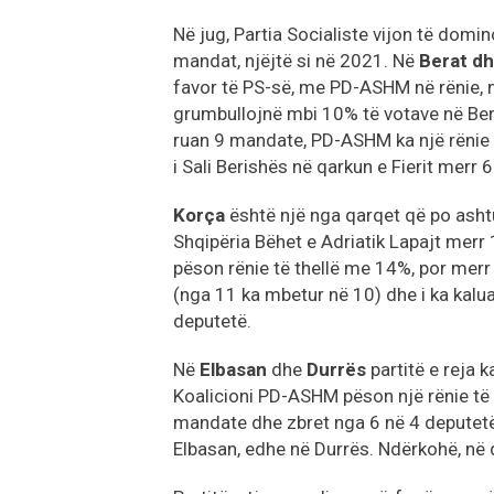
Në jug, Partia Socialiste vijon të domi
mandat, njëjtë si në 2021. Në
Berat dh
favor të PS-së, me PD-ASHM në rënie, 
grumbullojnë mbi 10% të votave në Ber
ruan 9 mandate, PD-ASHM ka një rënie 
i Sali Berishës në qarkun e Fierit merr
Korça
është një nga qarqet që po ashtu
Shqipëria Bëhet e Adriatik Lapajt merr
pëson rënie të thellë me 14%, por merr
(nga 11 ka mbetur në 10) dhe i ka kalu
deputetë.
Në
Elbasan
dhe
Durrës
partitë e reja 
Koalicioni PD-ASHM pëson një rënie t
mandate dhe zbret nga 6 në 4 deputetë
Elbasan, edhe në Durrës. Ndërkohë, në 