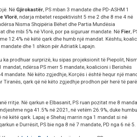
nojë. Në
Gjirokastër
, PS mban 3 mandate dhe PD-ASHM 1
e Vlorë
, ndarja mbetet respektivisht 5 me 2 dhe 8 me 4 në
ndërsa Nisma Shqipëria Bëhet dhe Partia Mundësia
at dhe mbi 5% në Vlorë, por pa siguruar mandate. Në
Fier
, P
me 12.4% në këtë qark dhe humb një mandat. Kështu, koalic
 6 mandate dhe 1 shkon për Adriatik Lapajn.
 ka prodhuar surprizë, ku sipas projeksionit të Piepolit, Nis
 1 mandat, ndërsa PS merr 5 mandate, koalicioni i Berishës
 4 mandate. Në këto zgjedhje, Korçës i është hequr një man
ar Tiranës, qark që në këto zgjedhje prodhon për herë të par
kanë rritje. Në qarkun e Elbasanit, PS ruan pozitat me 8 manda
ë ndjeshme nga 41.5% në 2021, në vetëm 26.9%, duke humbu
 në këtë qark. Lapaj e Shehaj marrin nga 1 mandat si në
qarkun e Durrësit, PS bie nga 8 në 7 mandate, PD nga 6 në 5.