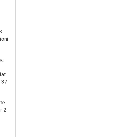
S
ioni
ma
dat
ë 37
te.
r 2