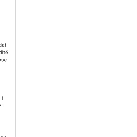
dat
ditë
ose
ë
 i
21
 në