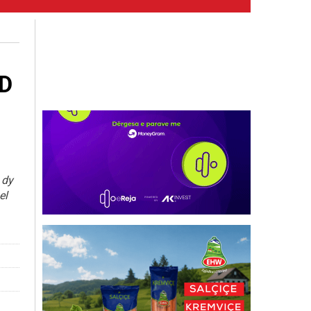
PD
 dy
el