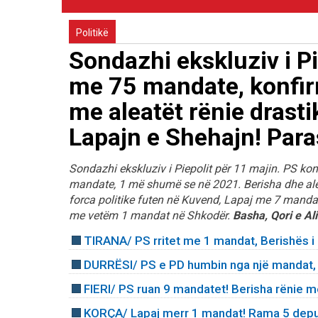
Politikë
Sondazhi ekskluziv i Pi
me 75 mandate, konfir
me aleatët rënie drasti
Lapajn e Shehajn! Para
Sondazhi ekskluziv i Piepolit për 11 majin. PS kon
mandate, 1 më shumë se në 2021. Berisha dhe aleat
forca politike futen në Kuvend, Lapaj me 7 mand
me vetëm 1 mandat në Shkodër.
Basha, Qori e A
TIRANA/ PS rritet me 1 mandat, Berishës i ‘
DURRËSI/ PS e PD humbin nga një mandat, i
FIERI/ PS ruan 9 mandatet! Berisha rënie m
KORÇA/ Lapaj merr 1 mandat! Rama 5 depute