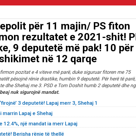
epolit për 11 majin/ PS fiton
mon rezultatet e 2021-shit! 
ke, 9 deputetë më pak! 10 për
shikimet në 12 qarqe
firmon pozitat e 4 viteve më parë, duke siguruar fitoren me 75
ët pësojnë rënie drastike, humbin 9 deputetë. Për herë të parë,
ate dhe Shehaj me 3. PSD e Tom Doshit humb 2 deputetë dhe ng
libeaj nuk sigurojnë mandat.
firojnë’ 3 deputetë! Lapaj merr 3, Shehaj 1
 marrin Lapaj e Shehaj
e 12.4%, një mandat ia merr Lapaj
të! Berisha rënie të thellë