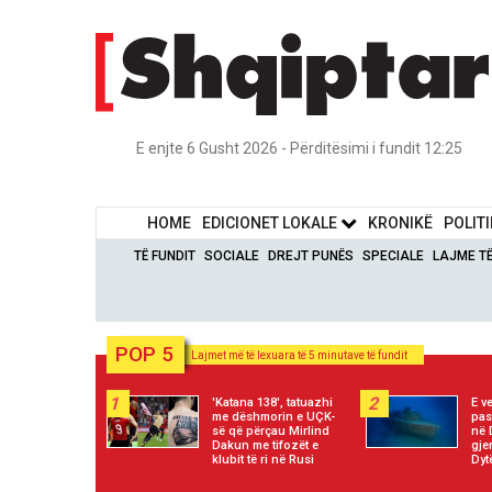
E enjte 6 Gusht 2026 - Përditësimi i fundit 12:25
HOME
EDICIONET LOKALE
KRONIKË
POLIT
TË FUNDIT
SOCIALE
DREJT PUNËS
SPECIALE
LAJME T
POP 5
Lajmet më të lexuara të 5 minutave të fundit
1
2
'Katana 138', tatuazhi
E ve
me dëshmorin e UÇK-
pas
së që përçau Mirlind
në 
Dakun me tifozët e
gje
klubit të ri në Rusi
Dyt