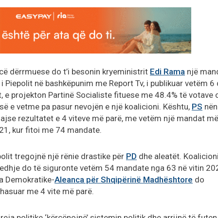
cë dërrmuese do t’i besonin kryeministrit
Edi Rama
një man
 i Piepolit në bashkëpunim me Report Tv, i publikuar vetëm 6 
, e projekton Partinë Socialiste fituese me 48.4% të votave 
ë e vetme pa pasur nevojën e një koalicioni. Kështu,
PS
nën
ajse rezultatet e 4 viteve më parë, me vetëm një mandat m
1, kur fitoi me 74 mandate.
olit tregojnë një rënie drastike për
PD
dhe aleatët. Koalicioni
jedhje do të siguronte vetëm 54 mandate nga 63 në vitin 20
tia Demokratike-
Aleanca për Shqipërinë Madhështore
do
hasuar me 4 vite më parë.
eja politike ‘kërcënojnë’ sistemin politik dhe arrijnë të futen