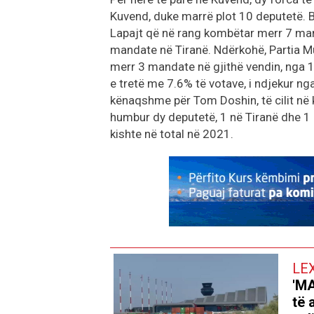
Kuvend, duke marrë plot 10 deputetë. Bë
Lapajt që në rang kombëtar merr 7 mand
mandate në Tiranë. Ndërkohë, Partia 
merr 3 mandate në gjithë vendin, nga 1
e tretë me 7.6% të votave, i ndjekur ng
kënaqshme për Tom Doshin, të cilit në 
humbur dy deputetë, 1 në Tiranë dhe 1
kishte në total në 2021.
LE
'MA
të 