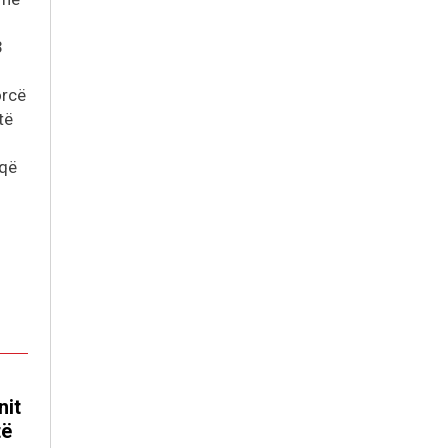
3
orcë
të
 që
nit
të