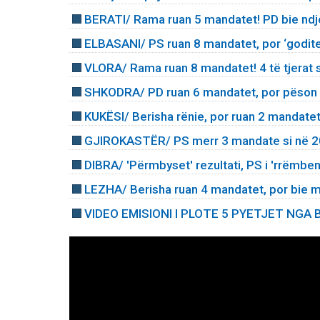
BERATI/ Rama ruan 5 mandatet! PD bie ndj
ELBASANI/ PS ruan 8 mandatet, por ‘goditet
VLORA/ Rama ruan 8 mandatet! 4 të tjerat 
SHKODRA/ PD ruan 6 mandatet, por pëson tk
KUKËSI/ Berisha rënie, por ruan 2 mandate
GJIROKASTËR/ PS merr 3 mandate si në 202
DIBRA/ 'Përmbyset' rezultati, PS i 'rrëmbe
LEZHA/ Berisha ruan 4 mandatet, por bie
VIDEO EMISIONI I PLOTE 5 PYETJET NG