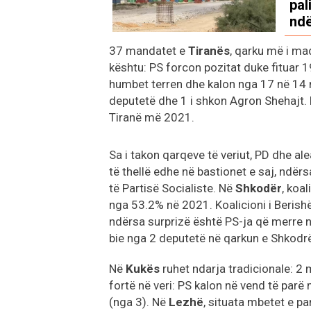
pal
nd
37 mandatet e
Tiranës
, qarku më i ma
kështu: PS forcon pozitat duke fituar
humbet terren dhe kalon nga 17 në 14 
deputetë dhe 1 i shkon Agron Shehajt.
Tiranë më 2021.
Sa i takon qarqeve të veriut, PD dhe al
të thellë edhe në bastionet e saj, ndër
të Partisë Socialiste. Në
Shkodër
, koa
nga 53.2% në 2021. Koalicioni i Beris
ndërsa surprizë është PS-ja që merre
bie nga 2 deputetë në qarkun e Shkodrë
Në
Kukës
ruhet ndarja tradicionale: 2
fortë në veri: PS kalon në vend të par
(nga 3). Në
Lezhë
, situata mbetet e p