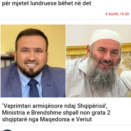
për mjetet lundruese bëhet në det
6 Gusht, 16:30
‘Veprimtari armiqësore ndaj Shqipërisë’,
Ministria e Brendshme shpall non grata 2
shqiptarë nga Maqedonia e Veriut