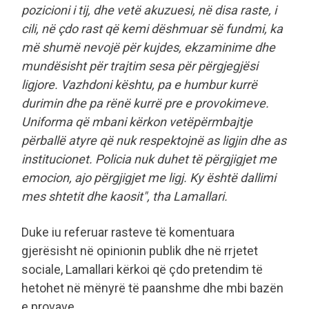
pozicioni i tij, dhe vetë akuzuesi, në disa raste, i
cili, në çdo rast që kemi dëshmuar së fundmi, ka
më shumë nevojë për kujdes, ekzaminime dhe
mundësisht për trajtim sesa për përgjegjësi
ligjore. Vazhdoni kështu, pa e humbur kurrë
durimin dhe pa rënë kurrë pre e provokimeve.
Uniforma që mbani kërkon vetëpërmbajtje
përballë atyre që nuk respektojnë as ligjin dhe as
institucionet. Policia nuk duhet të përgjigjet me
emocion, ajo përgjigjet me ligj. Ky është dallimi
mes shtetit dhe kaosit", tha Lamallari.
Duke iu referuar rasteve të komentuara
gjerësisht në opinionin publik dhe në rrjetet
sociale, Lamallari kërkoi që çdo pretendim të
hetohet në mënyrë të paanshme dhe mbi bazën
e provave.