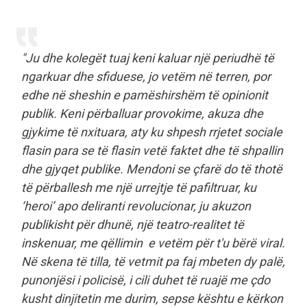
"Ju dhe kolegët tuaj keni kaluar një periudhë të
ngarkuar dhe sfiduese, jo vetëm në terren, por
edhe në sheshin e pamëshirshëm të opinionit
publik. Keni përballuar provokime, akuza dhe
gjykime të nxituara, aty ku shpesh rrjetet sociale
flasin para se të flasin vetë faktet dhe të shpallin
dhe gjyqet publike. Mendoni se çfarë do të thotë
të përballesh me një urrejtje të pafiltruar, ku
‘heroi’ apo deliranti revolucionar, ju akuzon
publikisht për dhunë, një teatro-realitet të
inskenuar, me qëllimin e vetëm për t'u bërë viral.
Në skena të tilla, të vetmit pa faj mbeten dy palë,
punonjësi i policisë, i cili duhet të ruajë me çdo
kusht dinjitetin me durim, sepse kështu e kërkon