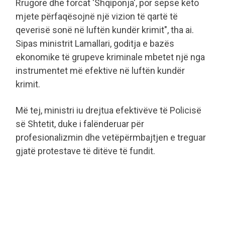
Rrugore dhe forcat 'Shqiponja', por sepse këto
mjete përfaqësojnë një vizion të qartë të
qeverisë sonë në luftën kundër krimit", tha ai.
Sipas ministrit Lamallari, goditja e bazës
ekonomike të grupeve kriminale mbetet një nga
instrumentet më efektive në luftën kundër
krimit.
Më tej, ministri iu drejtua efektivëve të Policisë
së Shtetit, duke i falënderuar për
profesionalizmin dhe vetëpërmbajtjen e treguar
gjatë protestave të ditëve të fundit.