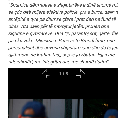
"Shumica dërrmuese e shqiptarëve e dinë shumë mi
se çdo ditë mijëra efektivë policie, gra e burra, dalin 
shtëpitë e tyre pa ditur se çfarë i pret deri në fund të
ditës. Ata dalin për të mbrojtur jetën, pronën dhe
sigurinë e qytetarëve. Dua t'ju garantoj sot, qartë dh
pa ekuivoke: Ministria e Punëve të Brendshme, unë
personalisht dhe qeveria shqiptare janë dhe do të je
gjithmonë në krahun tuaj, sepse ju zbatoni ligjin me
ndershmëri, me integritet dhe me shumë durim".