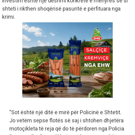
investim është një dëshmi konkrete e mënyrës se si
shteti i rikthen shoqërisë pasuritë e përfituara nga
krimi.
"Sot është një ditë e mirë për Policinë e Shtetit.
Jo vetëm sepse flotës së saj i shtohen dhjetëra
motoçikleta të reja që do të përdoren nga Policia