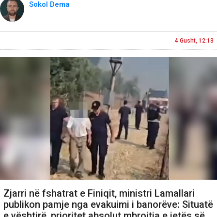
Sokol Dema
4 Gusht, 12:13
Zjarri në fshatrat e Finiqit, ministri Lamallari
publikon pamje nga evakuimi i banorëve: Situatë
e vështirë, prioritet absolut mbrojtja e jetës së