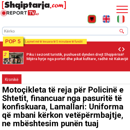
POP 5
Lajmet më të lexuara të 5 minutave të fundit
2
Piku i sezonit turistik, pushuesit dynden drejt Shqipërisë!
Mijëra hyrje nga portet dhe pikat kufitare, radhë në Kakavijë
Kronikë
Motoçikleta të reja për Policinë e
Shtetit, financuar nga pasuritë të
konfiskuara, Lamallari: Uniforma
që mbani kërkon vetëpërmbajtje,
ne mbështesim punën tuaj