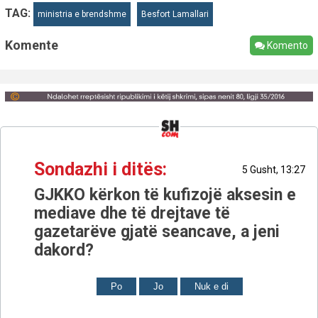
TAG:
ministria e brendshme
Besfort Lamallari
Komente
Komento
Sondazhi i ditës:
5 Gusht, 13:27
GJKKO kërkon të kufizojë aksesin e
mediave dhe të drejtave të
gazetarëve gjatë seancave, a jeni
dakord?
Po
Jo
Nuk e di