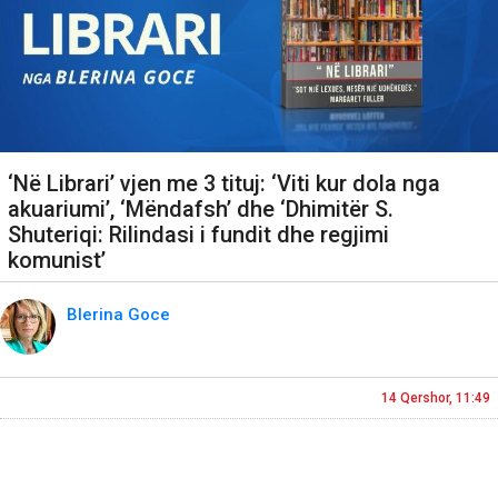
‘Në Librari’ vjen me 3 tituj: ‘Viti kur dola nga
akuariumi’, ‘Mëndafsh’ dhe ‘Dhimitër S.
Shuteriqi: Rilindasi i fundit dhe regjimi
komunist’
Blerina Goce
14 Qershor, 11:49