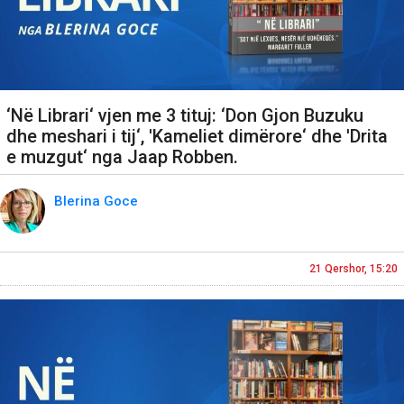
‘Në Librari‘ vjen me 3 tituj: ‘Don Gjon Buzuku
dhe meshari i tij‘, 'Kameliet dimërore‘ dhe 'Drita
e muzgut‘ nga Jaap Robben.
Blerina Goce
21 Qershor, 15:20