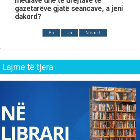
mediave dhe të drejtave të
gazetarëve gjatë seancave, a jeni
dakord?
Po
Jo
Nuk e di
Lajme të tjera