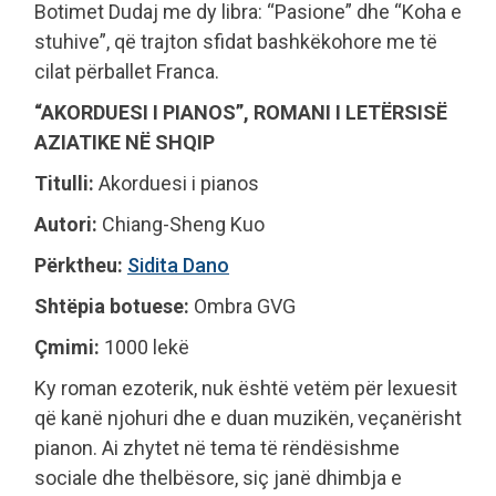
Botimet Dudaj me dy libra: “Pasione” dhe “Koha e
stuhive”, që trajton sfidat bashkëkohore me të
cilat përballet Franca.
“AKORDUESI I PIANOS”, ROMANI I LETËRSISË
AZIATIKE NË SHQIP
Titulli:
Akorduesi i pianos
Autori:
Chiang-Sheng Kuo
Përktheu:
Sidita Dano
Shtëpia botuese:
Ombra GVG
Çmimi:
1000 lekë
Ky roman ezoterik, nuk është vetëm për lexuesit
që kanë njohuri dhe e duan muzikën, veçanërisht
pianon. Ai zhytet në tema të rëndësishme
sociale dhe thelbësore, siç janë dhimbja e