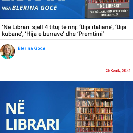
‘Në Librari' sjell 4 tituj të rinj: ‘Bija italiane’, ‘Bija
kubane’, ‘Hija e burrave’ dhe ‘Premtimi’
Blerina Goce
26 Korrik, 08:41