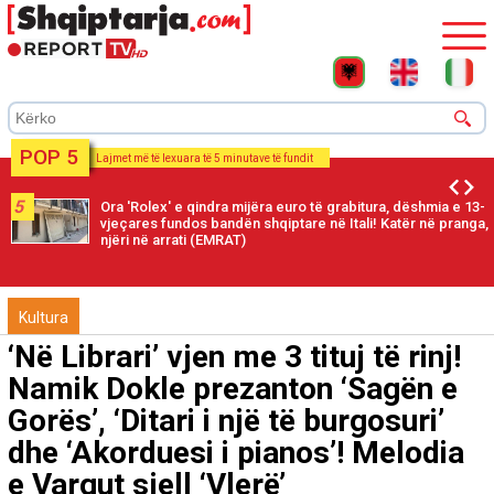
POP 5
Lajmet më të lexuara të 5 minutave të fundit
5
Ora 'Rolex' e qindra mijëra euro të grabitura, dëshmia e 13-
vjeçares fundos bandën shqiptare në Itali! Katër në pranga,
njëri në arrati (EMRAT)
Kultura
‘Në Librari’ vjen me 3 tituj të rinj!
Namik Dokle prezanton ‘Sagën e
Gorës’, ‘Ditari i një të burgosuri’
dhe ‘Akorduesi i pianos’! Melodia
e Vargut sjell ‘Vlerë’