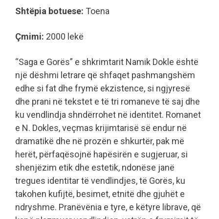
Shtëpia botuese:
Toena
Çmimi:
2000 lekë
“Saga e Gorës” e shkrimtarit Namik Dokle është
një dëshmi letrare që shfaqet pashmangshëm
edhe si fat dhe frymë ekzistence, si ngjyresë
dhe prani në tekstet e të tri romaneve të saj dhe
ku vendlindja shndërrohet në identitet. Romanet
e N. Dokles, veçmas krijimtarisë së endur në
dramatikë dhe në prozën e shkurtër, pak më
herët, përfaqësojnë hapësirën e sugjeruar, si
shenjëzim etik dhe estetik, ndonëse janë
tregues identitar të vendlindjes, të Gorës, ku
takohen kufijtë, besimet, etnitë dhe gjuhët e
ndryshme. Pranëvënia e tyre, e këtyre librave, që