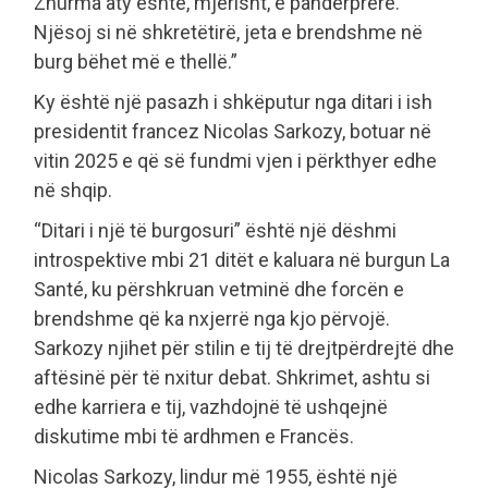
Zhurma aty është, mjerisht, e pandërprerë.
Njësoj si në shkretëtirë, jeta e brendshme në
burg bëhet më e thellë.”
Ky është një pasazh i shkëputur nga ditari i ish
presidentit francez Nicolas Sarkozy, botuar në
vitin 2025 e që së fundmi vjen i përkthyer edhe
në shqip.
“Ditari i një të burgosuri” është një dëshmi
introspektive mbi 21 ditët e kaluara në burgun La
Santé, ku përshkruan vetminë dhe forcën e
brendshme që ka nxjerrë nga kjo përvojë.
Sarkozy njihet për stilin e tij të drejtpërdrejtë dhe
aftësinë për të nxitur debat. Shkrimet, ashtu si
edhe karriera e tij, vazhdojnë të ushqejnë
diskutime mbi të ardhmen e Francës.
Nicolas Sarkozy, lindur më 1955, është një