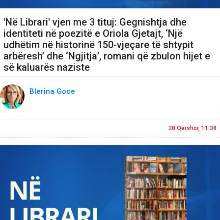
'Në Librari' vjen me 3 tituj: Gegnishtja dhe
identiteti në poezitë e Oriola Gjetajt, ‘Një
udhëtim në historinë 150-vjeçare të shtypit
arbëresh’ dhe ‘Ngjitja’, romani që zbulon hijet e
së kaluarës naziste
Blerina Goce
28 Qershor, 11:38