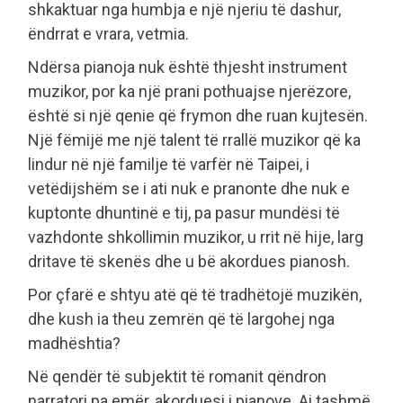
shkaktuar nga humbja e një njeriu të dashur,
ëndrrat e vrara, vetmia.
Ndërsa pianoja nuk është thjesht instrument
muzikor, por ka një prani pothuajse njerëzore,
është si një qenie që frymon dhe ruan kujtesën.
Një fëmijë me një talent të rrallë muzikor që ka
lindur në një familje të varfër në Taipei, i
vetëdijshëm se i ati nuk e pranonte dhe nuk e
kuptonte dhuntinë e tij, pa pasur mundësi të
vazhdonte shkollimin muzikor, u rrit në hije, larg
dritave të skenës dhe u bë akordues pianosh.
Por çfarë e shtyu atë që të tradhëtojë muzikën,
dhe kush ia theu zemrën që të largohej nga
madhështia?
Në qendër të subjektit të romanit qëndron
narratori pa emër, akorduesi i pianove. Ai tashmë