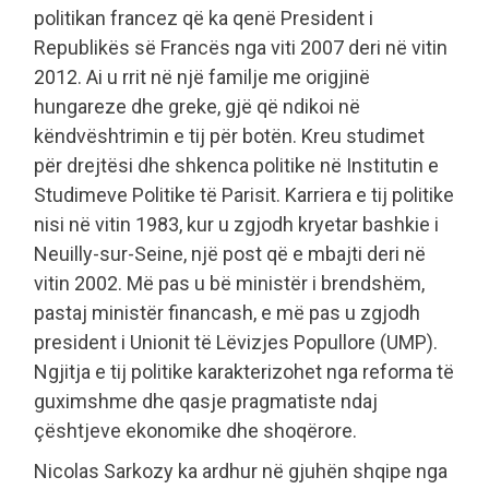
politikan francez që ka qenë President i
Republikës së Francës nga viti 2007 deri në vitin
2012. Ai u rrit në një familje me origjinë
hungareze dhe greke, gjë që ndikoi në
këndvështrimin e tij për botën. Kreu studimet
për drejtësi dhe shkenca politike në Institutin e
Studimeve Politike të Parisit. Karriera e tij politike
nisi në vitin 1983, kur u zgjodh kryetar bashkie i
Neuilly-sur-Seine, një post që e mbajti deri në
vitin 2002. Më pas u bë ministër i brendshëm,
pastaj ministër financash, e më pas u zgjodh
president i Unionit të Lëvizjes Popullore (UMP).
Ngjitja e tij politike karakterizohet nga reforma të
guximshme dhe qasje pragmatiste ndaj
çështjeve ekonomike dhe shoqërore.
Nicolas Sarkozy ka ardhur në gjuhën shqipe nga