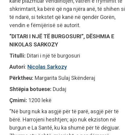
kanë plazmuar vendlindjen, vatrën e frymimit të
shkrimtarit, ka bërë që nga njëra anë, të shihen si
të ndarë, si tekstet që kanë në qendër Gorën,
vendin e fëmijërisë së autorit.
“DITARI I NJË TË BURGOSURI”, DËSHMIA E
NIKOLAS SARKOZY
Titulli:
Ditari i një të burgosuri
Autori
:
Nicolas Sarkozy
Përktheu:
Margarita Sulaj Skënderaj
Shtëpia botuese:
Dudaj
Çmimi:
1200 lekë
“Në burg nuk ka asgjë për të parë, asgjë për të
bërë. Harrojeni heshtjen; ajo nuk ekziston në
burgun e La Santé, ku ka shumë për të dëgjuar.