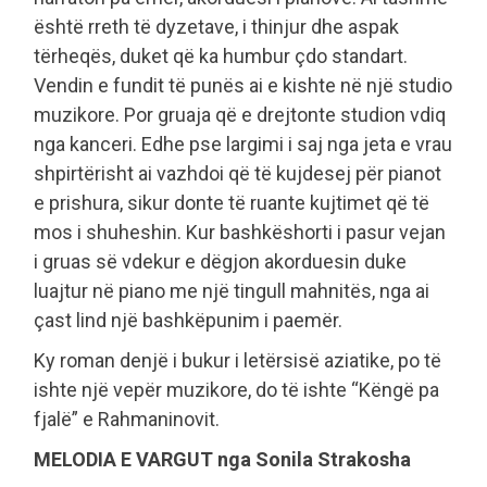
është rreth të dyzetave, i thinjur dhe aspak
tërheqës, duket që ka humbur çdo standart.
Vendin e fundit të punës ai e kishte në një studio
muzikore. Por gruaja që e drejtonte studion vdiq
nga kanceri. Edhe pse largimi i saj nga jeta e vrau
shpirtërisht ai vazhdoi që të kujdesej për pianot
e prishura, sikur donte të ruante kujtimet që të
mos i shuheshin. Kur bashkëshorti i pasur vejan
i gruas së vdekur e dëgjon akorduesin duke
luajtur në piano me një tingull mahnitës, nga ai
çast lind një bashkëpunim i paemër.
Ky roman denjë i bukur i letërsisë aziatike, po të
ishte një vepër muzikore, do të ishte “Këngë pa
fjalë” e Rahmaninovit.
MELODIA E VARGUT nga Sonila Strakosha