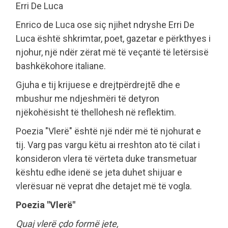
Erri De Luca
Enrico de Luca ose siç njihet ndryshe Erri De
Luca është shkrimtar, poet, gazetar e përkthyes i
njohur, një ndër zërat më të veçantë të letërsisë
bashkëkohore italiane.
Gjuha e tij krijuese e drejtpërdrejtē dhe e
mbushur me ndjeshmëri të detyron
njëkohësisht të thellohesh në reflektim.
Poezia "Vlerë" është një ndër më të njohurat e
tij. Varg pas vargu këtu ai rreshton ato të cilat i
konsideron vlera të vërteta duke transmetuar
kështu edhe idenë se jeta duhet shijuar e
vlerësuar në veprat dhe detajet më të vogla.
Poezia "Vlerë"
Quaj vlerë çdo formë jete,