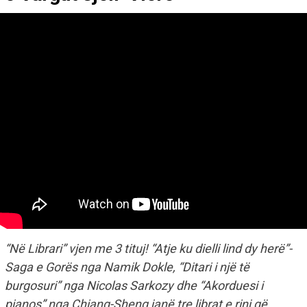
“Në Librari” vjen me 3 tituj! “Atje ku dielli lind dy herë”-
Saga e Gorës nga Namik Dokle, “Ditari i një të
burgosuri” nga Nicolas Sarkozy dhe “Akorduesi i
pianos” nga Chiang-Sheng janë tre librat e rinj që