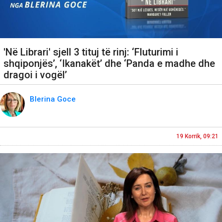
'Në Librari' sjell 3 tituj të rinj: ‘Fluturimi i
shqiponjës’, ‘Ikanakët’ dhe ‘Panda e madhe dhe
dragoi i vogël’
Blerina Goce
19 Korrik, 09:21