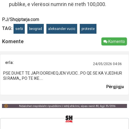
publike, e vlerësoi numrin në rreth 100,000.
P.J/Shqiptarja.com
TAG:
serbi
beograd
aleksander vucic
proteste
Komente
Komento
erla:
24/05/2026 04:06
PSE DUHET TE JAPI DOREHEQJEN VUCIC...PO QE SE KA VJEDHUR
SI RAMA,, PO TE IKE....
Përgjigju