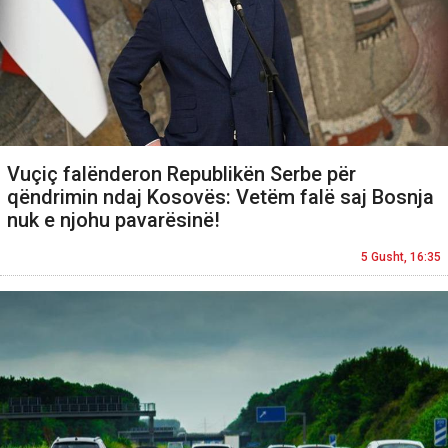
Vuçiç falënderon Republikën Serbe për
qëndrimin ndaj Kosovës: Vetëm falë saj Bosnja
nuk e njohu pavarësinë!
5 Gusht, 16:35