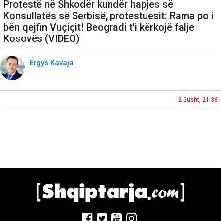
Protestë në Shkodër kundër hapjes së
Konsullatës së Serbisë, protestuesit: Rama po i
bën qejfin Vuçiçit! Beogradi t'i kërkojë falje
Kosovës (VIDEO)
Ergys Kavaja
2 Gusht, 21:36