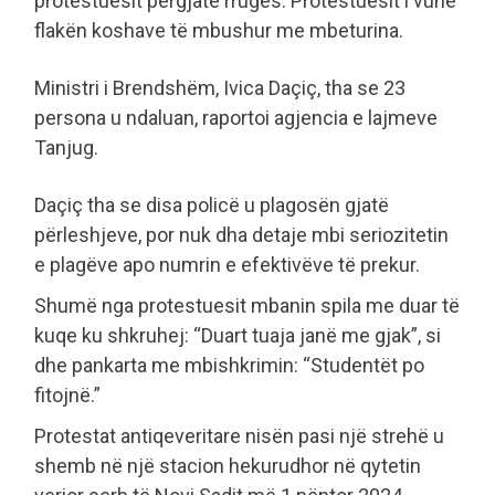
protestuesit përgjatë rrugës. Protestuesit i vunë
flakën koshave të mbushur me mbeturina.
Ministri i Brendshëm, Ivica Daçiç, tha se 23
persona u ndaluan, raportoi agjencia e lajmeve
Tanjug.
Daçiç tha se disa policë u plagosën gjatë
përleshjeve, por nuk dha detaje mbi seriozitetin
e plagëve apo numrin e efektivëve të prekur.
Shumë nga protestuesit mbanin spila me duar të
kuqe ku shkruhej: “Duart tuaja janë me gjak”, si
dhe pankarta me mbishkrimin: “Studentët po
fitojnë.”
Protestat antiqeveritare nisën pasi një strehë u
shemb në një stacion hekurudhor në qytetin