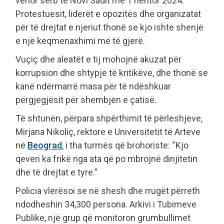
verior serb të Novi Sadit më 1 nëntor 2024.
Protestuesit, liderët e opozitës dhe organizatat
për të drejtat e njeriut thonë se kjo ishte shenjë
e një keqmenaxhimi më të gjerë.
Vuçiç dhe aleatët e tij mohojnë akuzat për
korrupsion dhe shtypje të kritikëve, dhe thonë se
kanë ndërmarrë masa për të ndëshkuar
përgjegjësit për shembjen e çatisë.
Të shtunën, përpara shpërthimit të përleshjeve,
Mirjana Nikoliç, rektore e Universitetit të Arteve
në
Beograd
, i tha turmës që brohoriste: “Kjo
qeveri ka frikë nga ata që po mbrojnë dinjitetin
dhe të drejtat e tyre.”
Policia vlerësoi se në shesh dhe rrugët përreth
ndodheshin 34,300 persona. Arkivi i Tubimeve
Publike, një grup që monitoron grumbullimet