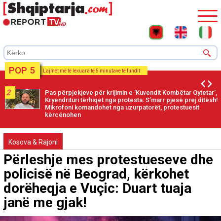
POP 5
Lajmet më të lexuara të 5 minutave të fundit
2
Pas përpjekjeve për krijimin e 'Kuvendit Kombëtar Qytetar',
Kryendrituri tërhiqet nga protesta: S’marr pjesë prej ditësh!
Mikrofoni komandohet nga uzurpatorët, protestuesit
kërcënohen
Kosova & Rajoni
Përleshje mes protestueseve dhe
policisë në Beograd, kërkohet
dorëheqja e Vuçic: Duart tuaja
janë me gjak!