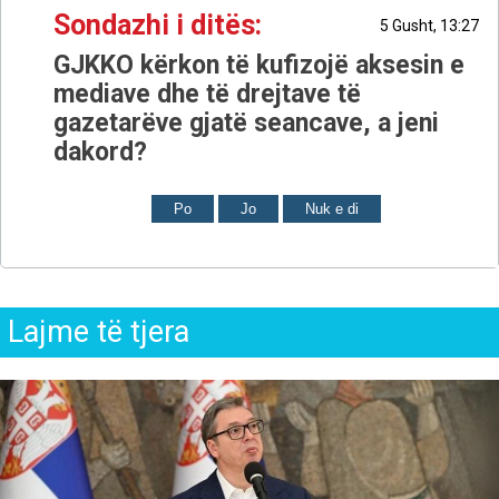
Sondazhi i ditës:
5 Gusht, 13:27
GJKKO kërkon të kufizojë aksesin e
mediave dhe të drejtave të
gazetarëve gjatë seancave, a jeni
dakord?
Po
Jo
Nuk e di
Lajme të tjera