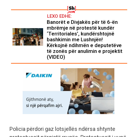
LEXO EDHE:
Banorët e Divjakës për të 6-ën
mbrëmje në protestë kundër
‘Territoriales’, kundërshtojnë
bashkimin me Lushnjën!
Kërkojnë ndihmën e deputetëve
të zonës për anulimin e projektit
(VIDEO)
Policia përdori gaz lotsjellës ndërsa shtynte