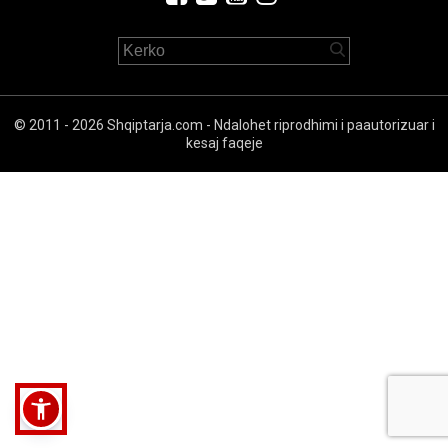
© 2011 - 2026 Shqiptarja.com - Ndalohet riprodhimi i paautorizuar i
kesaj faqeje