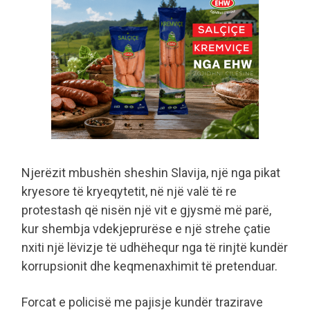
Njerëzit mbushën sheshin Slavija, një nga pikat
kryesore të kryeqytetit, në një valë të re
protestash që nisën një vit e gjysmë më parë,
kur shembja vdekjeprurëse e një strehe çatie
nxiti një lëvizje të udhëhequr nga të rinjtë kundër
korrupsionit dhe keqmenaxhimit të pretenduar.
Forcat e policisë me pajisje kundër trazirave