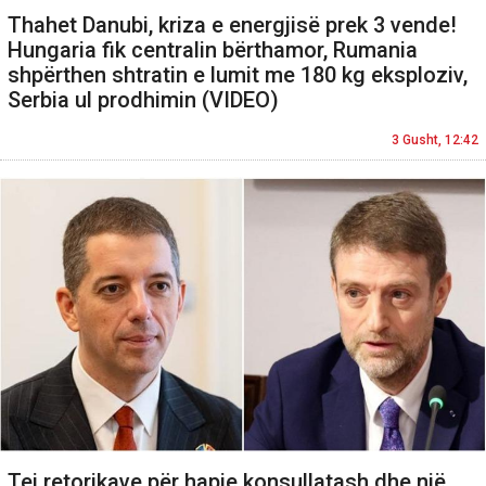
Thahet Danubi, kriza e energjisë prek 3 vende!
Hungaria fik centralin bërthamor, Rumania
shpërthen shtratin e lumit me 180 kg eksploziv,
Serbia ul prodhimin (VIDEO)
3 Gusht, 12:42
Tej retorikave për hapje konsullatash dhe një